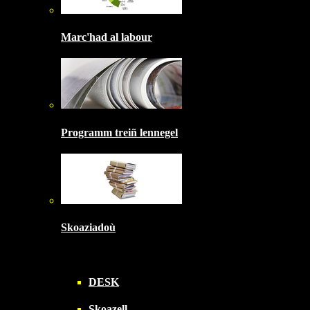
Marc'had al labour
Programm treiñ lennegel
Skoaziadoù
DESK
Skoazell