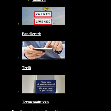
Panellerezh
Treiñ
Termenadurezh