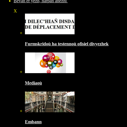
Bevañ er yezh, harpañ anezhi
X
Furmskridoù ha testennoù ofisiel divyezhek
Mediaoù
Embann