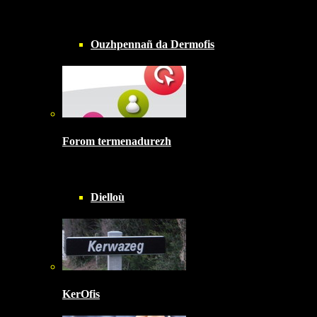
Ouzhpennañ da Dermofis
Forom termenadurezh
Dielloù
KerOfis