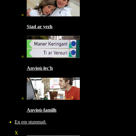
Stad ar yezh
Anvioù-lec'h
Anvioù-familh
En em stummañ
X