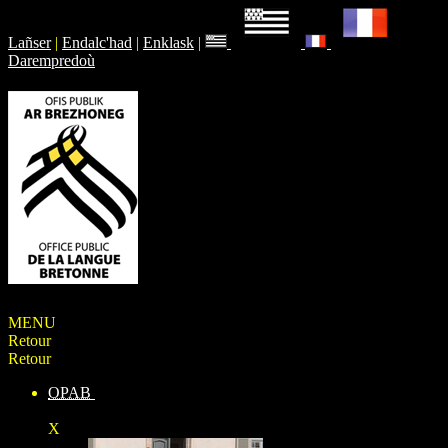
Lañser
|
Endalc'had
|
Enklask
|
Darempredoù
MENU
Retour
Retour
OPAB
X