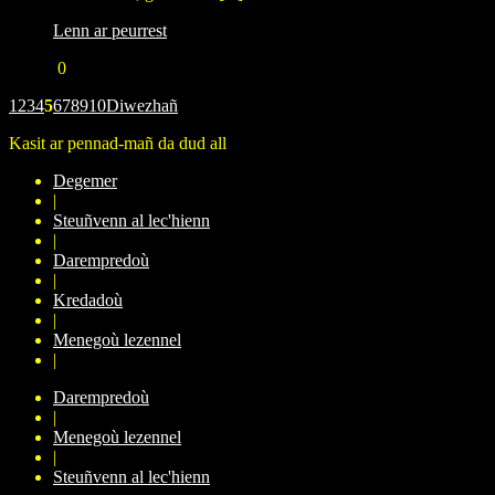
Lenn ar peurrest
0
1
2
3
4
5
6
7
8
9
10
Diwezhañ
Kasit ar pennad-mañ da dud all
Degemer
|
Steuñvenn al lec'hienn
|
Darempredoù
|
Kredadoù
|
Menegoù lezennel
|
Darempredoù
|
Menegoù lezennel
|
Steuñvenn al lec'hienn