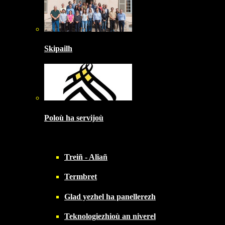
Skipailh
Poloù ha servijoù
Treiñ - Aliañ
Termbret
Glad yezhel ha panellerezh
Teknologiezhioù an niverel