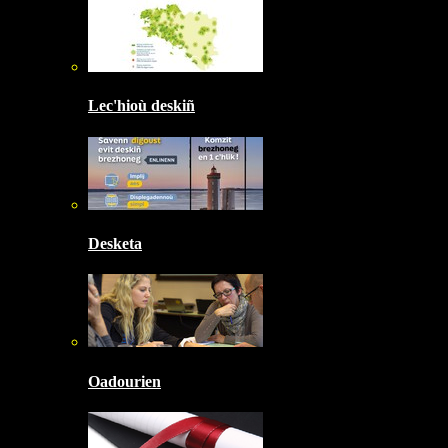
Lec'hioù deskiñ
Desketa
Oadourien