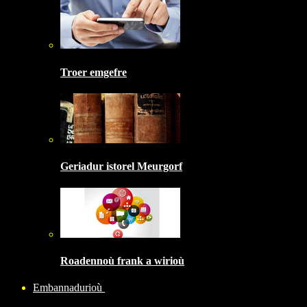
Troer emgefre
Geriadur istorel Meurgorf
Roadennoù frank a wirioù
Embannadurioù