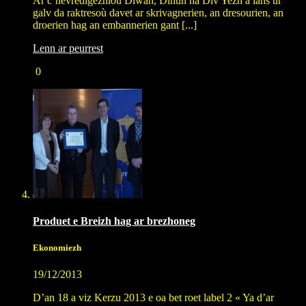
Ar c’hevredigezhioù Diwan, Dihun ha Div Yezh a lañs ur
galv da raktresoù davet ar skrivagnerien, an dresourien, an
droerien hag an embannerien gant [...]
Lenn ar peurrest
0
Produet e Breizh hag ar brezhoneg
Ekonomiezh
19/12/2013
D’an 18 a viz Kerzu 2013 e oa bet roet label 2 « Ya d’ar