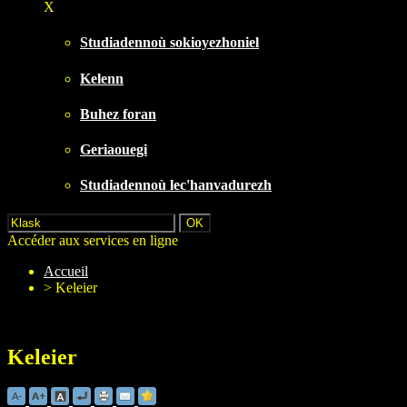
X
Studiadennoù sokioyezhoniel
Kelenn
Buhez foran
Geriaouegi
Studiadennoù lec'hanvadurezh
Accéder aux services en ligne
Accueil
>
Keleier
Keleier