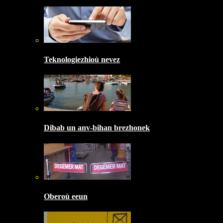
Teknologiezhioù nevez
Dibab un anv-bihan brezhonek
Oberoù eeun