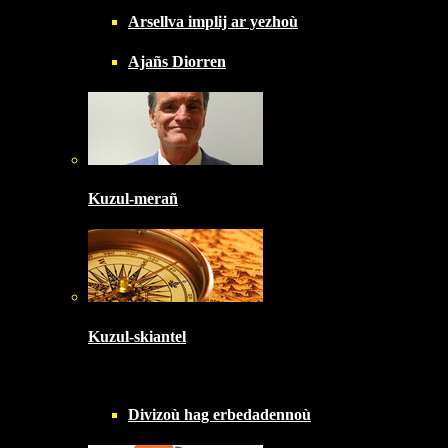
Arsellva implij ar yezhoù
Ajañs Diorren
Kuzul-merañ
Kuzul-skiantel
Divizoù hag erbedadennoù