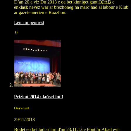
D’an 20 a viz Du 2013 e oa bet kinniget gant
OPAB
e
enklask nevez war ar brezhoneg ha marc’had al labour e Klub
ar gazetennerien e Roazhon.
Lenn ar peurrest
0
Prizioù 2014 : lañset int !
Darvoud
29/11/2013
Bodet eo bet tud ar juri d'an 23.11.13 e Pont-'n-Abad evit