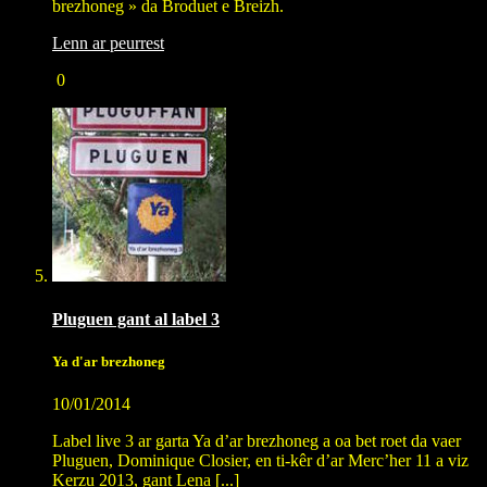
brezhoneg » da Broduet e Breizh.
Lenn ar peurrest
0
Pluguen gant al label 3
Ya d'ar brezhoneg
10/01/2014
Label live 3 ar garta Ya d’ar brezhoneg a oa bet roet da vaer
Pluguen, Dominique Closier, en ti-kêr d’ar Merc’her 11 a viz
Kerzu 2013, gant Lena [...]