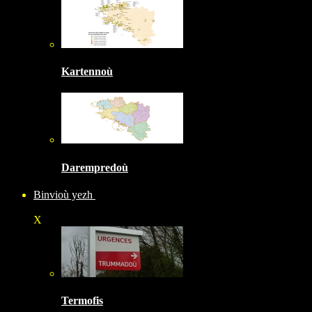
Kartennoù
Darempredoù
Binvioù yezh
X
Termofis