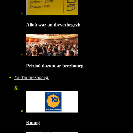
Alioù war an divyezhegezh
Prizioù dazont ar brezhoneg
Ya d'ar brezhoneg
X
Kinnig