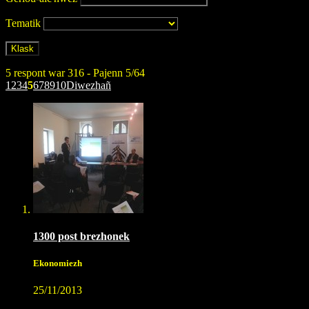
Tematik
5 respont war 316 - Pajenn 5/64
1
2
3
4
5
6
7
8
9
10
Diwezhañ
1300 post brezhonek
Ekonomiezh
25/11/2013