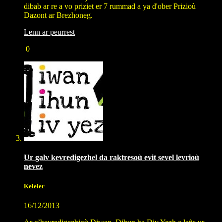
dibab ar re a vo priziet er 7 rummad a ya d'ober Prizioù
Dazont ar Brezhoneg.
Lenn ar peurrest
0
Ur galv kevredigezhel da raktresoù evit sevel levrioù
nevez
Keleier
16/12/2013