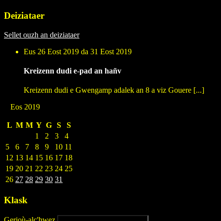
Deiziataer
Sellet ouzh an deiziataer
Eus 26 Eost 2019 da 31 Eost 2019
Kreizenn dudi e-pad an hañv
Kreizenn dudi e Gwengamp adalek an 8 a viz Gouere [...]
Eos 2019
L
M
M
Y
G
S
S
1
2
3
4
5
6
7
8
9
10
11
12
13
14
15
16
17
18
19
20
21
22
23
24
25
26
27
28
29
30
31
Klask
Gerioù-alc'hwez