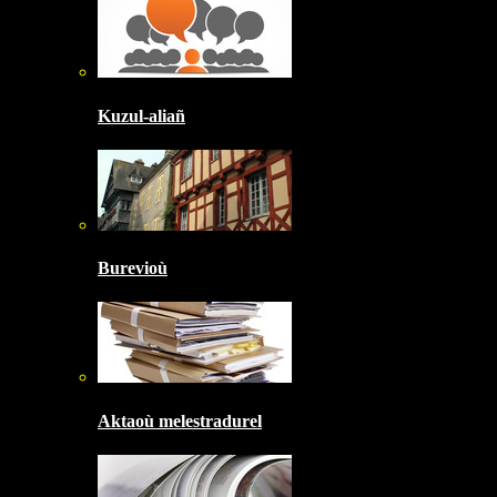
Kuzul-aliañ
Burevioù
Aktaoù melestradurel