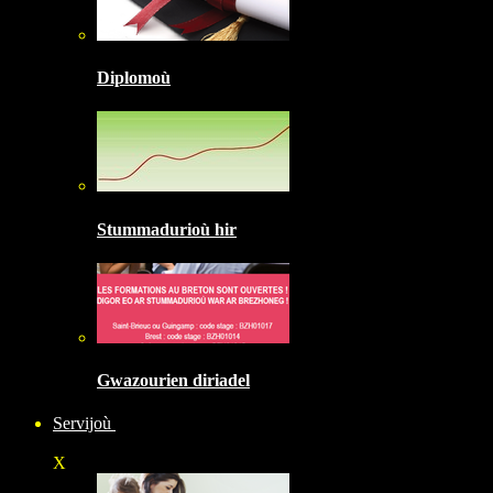
Diplomoù
Stummadurioù hir
Gwazourien diriadel
Servijoù
X