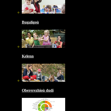
Bugaligoù
Kelenn
Obererezhioù dudi