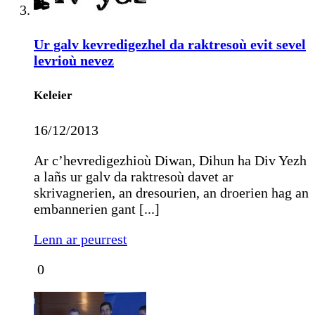
Ur galv kevredigezhel da raktresoù evit sevel
levrioù nevez
Keleier
16/12/2013
Ar c’hevredigezhioù Diwan, Dihun ha Div Yezh
a lañs ur galv da raktresoù davet ar
skrivagnerien, an dresourien, an droerien hag an
embannerien gant [...]
Lenn ar peurrest
0