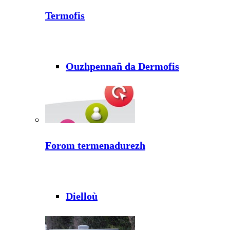
Termofis
Ouzhpennañ da Dermofis
Forom termenadurezh
Dielloù