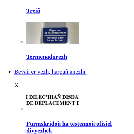
Treiñ
Termenadurezh
Bevañ er yezh, harpañ anezhi
X
Furmskridoù ha testennoù ofisiel
divyezhek