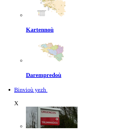
Kartennoù
Darempredoù
Binvioù yezh
X