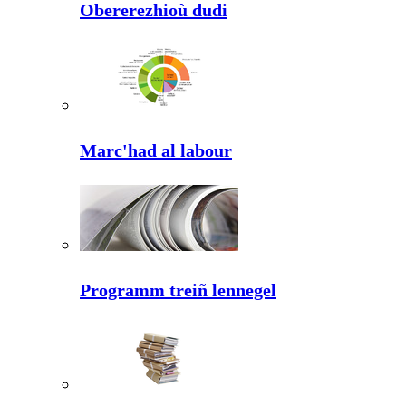
Obererezhioù dudi
Marc'had al labour
Programm treiñ lennegel