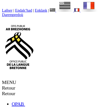
Lañser
|
Endalc'had
|
Enklask
|
Darempredoù
MENU
Retour
Retour
OPAB