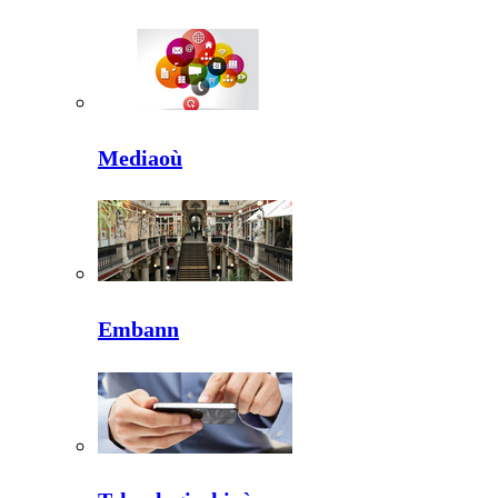
Mediaoù
Embann