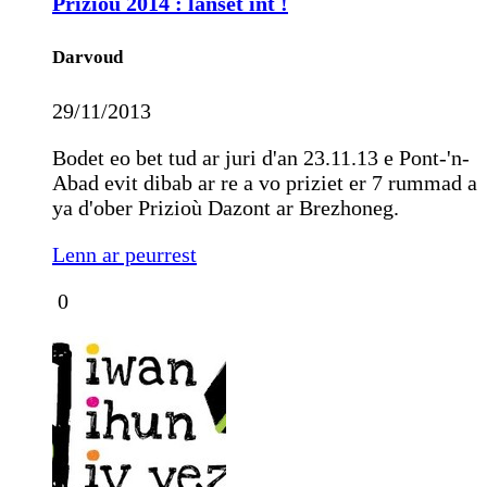
Prizioù 2014 : lañset int !
Darvoud
29/11/2013
Bodet eo bet tud ar juri d'an 23.11.13 e Pont-'n-
Abad evit dibab ar re a vo priziet er 7 rummad a
ya d'ober Prizioù Dazont ar Brezhoneg.
Lenn ar peurrest
0