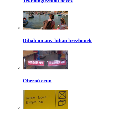
Teknologiezhioù nevez
Dibab un anv-bihan brezhonek
Oberoù eeun