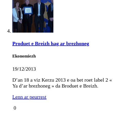
Produet e Breizh hag ar brezhoneg
Ekonomiezh
19/12/2013
D’an 18 a viz Kerzu 2013 e oa bet roet label 2 «
Ya d’ar brezhoneg » da Broduet e Breizh.
Lenn ar peurrest
0