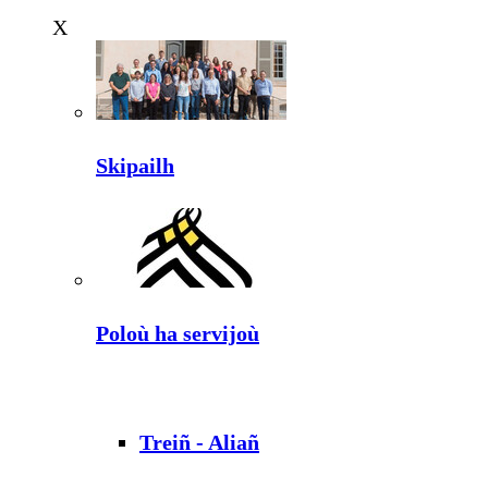
X
Skipailh
Poloù ha servijoù
Treiñ - Aliañ