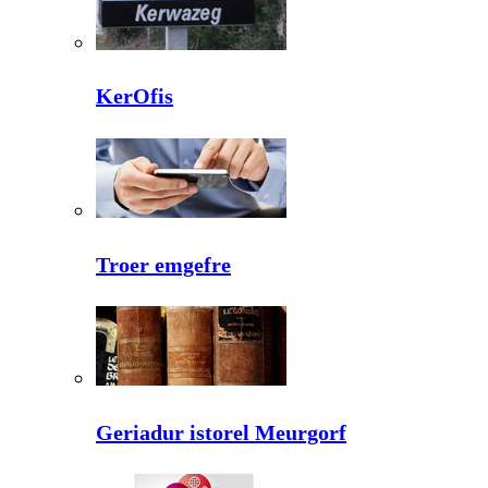
KerOfis
Troer emgefre
Geriadur istorel Meurgorf