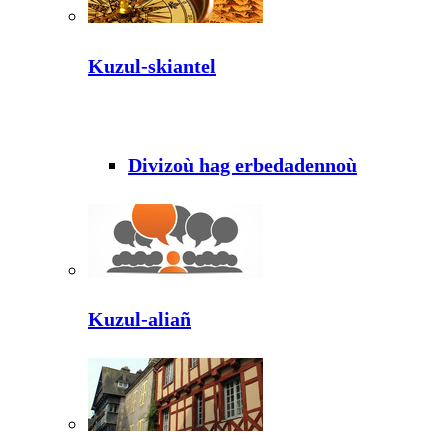
Kuzul-skiantel
Divizoù hag erbedadennoù
Kuzul-aliañ