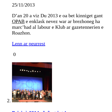
25/11/2013
D’an 20 a viz Du 2013 e oa bet kinniget gant
OPAB
e enklask nevez war ar brezhoneg ha
marc’had al labour e Klub ar gazetennerien e
Roazhon.
Lenn ar peurrest
0