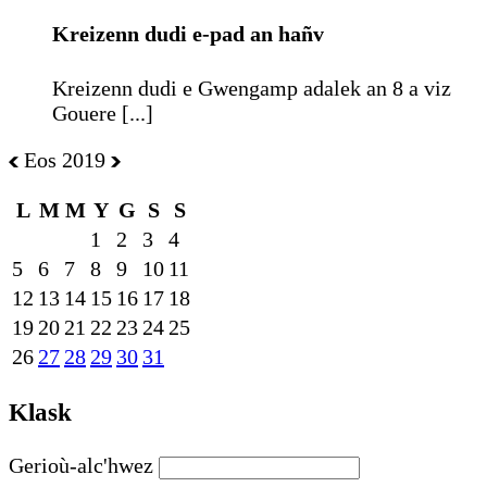
Kreizenn dudi e-pad an hañv
Kreizenn dudi e Gwengamp adalek an 8 a viz
Gouere [...]
Eos 2019
L
M
M
Y
G
S
S
1
2
3
4
5
6
7
8
9
10
11
12
13
14
15
16
17
18
19
20
21
22
23
24
25
26
27
28
29
30
31
Klask
Gerioù-alc'hwez