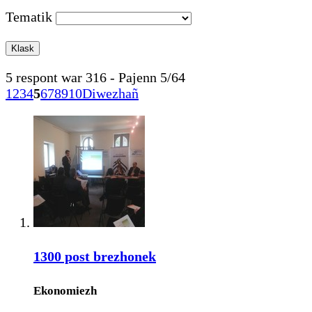
Tematik
5 respont war 316 - Pajenn 5/64
1
2
3
4
5
6
7
8
9
10
Diwezhañ
1300 post brezhonek
Ekonomiezh