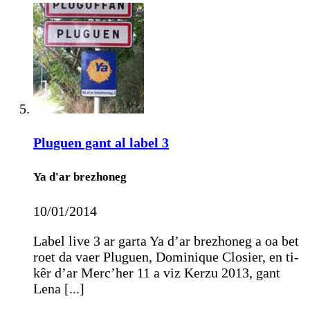
Pluguen gant al label 3
Ya d'ar brezhoneg
10/01/2014
Label live 3 ar garta Ya d’ar brezhoneg a oa bet
roet da vaer Pluguen, Dominique Closier, en ti-
kêr d’ar Merc’her 11 a viz Kerzu 2013, gant
Lena [...]