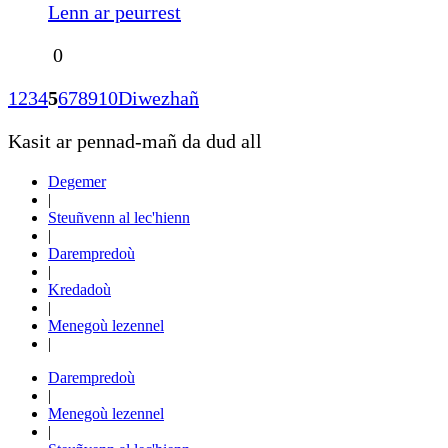
Lenn ar peurrest
0
1
2
3
4
5
6
7
8
9
10
Diwezhañ
Kasit ar pennad-mañ da dud all
Degemer
|
Steuñvenn al lec'hienn
|
Darempredoù
|
Kredadoù
|
Menegoù lezennel
|
Darempredoù
|
Menegoù lezennel
|