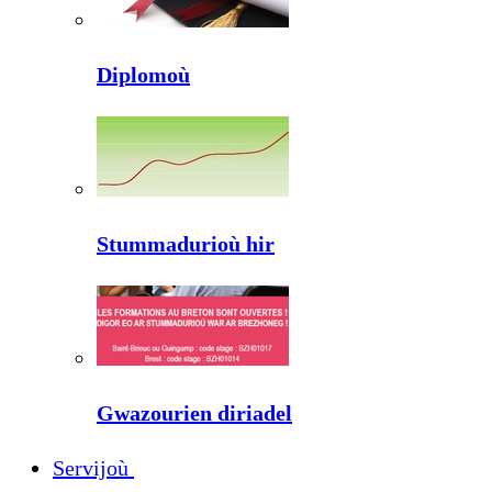
Diplomoù
Stummadurioù hir
Gwazourien diriadel
Servijoù