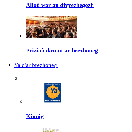
Alioù war an divyezhegezh
Prizioù dazont ar brezhoneg
Ya d'ar brezhoneg
X
Kinnig