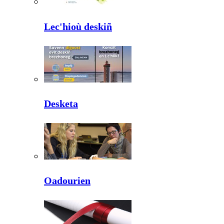
Lec'hioù deskiñ
Desketa
Oadourien