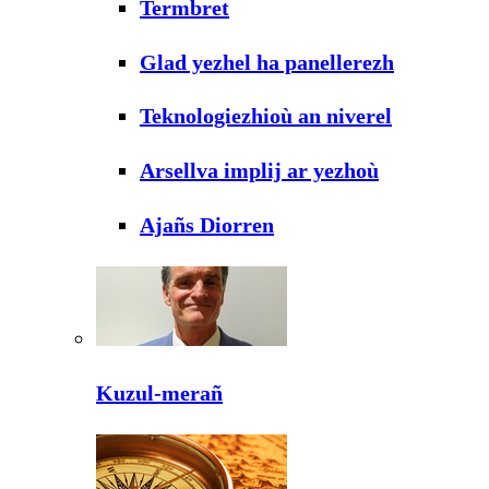
Termbret
Glad yezhel ha panellerezh
Teknologiezhioù an niverel
Arsellva implij ar yezhoù
Ajañs Diorren
Kuzul-merañ