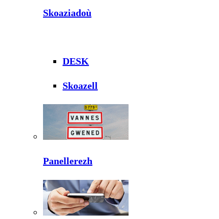
Skoaziadoù
DESK
Skoazell
Panellerezh