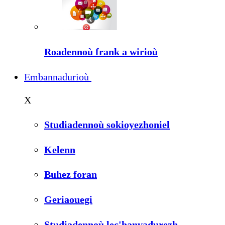
Roadennoù frank a wirioù
Embannadurioù
X
Studiadennoù sokioyezhoniel
Kelenn
Buhez foran
Geriaouegi
Studiadennoù lec'hanvadurezh