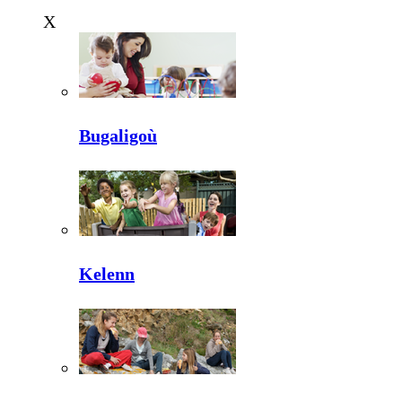
X
Bugaligoù
Kelenn