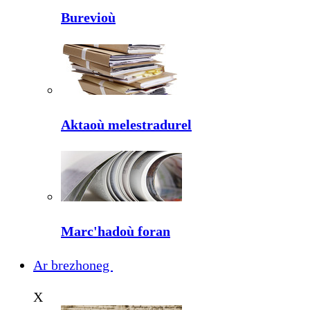
Burevioù
Aktaoù melestradurel
Marc'hadoù foran
Ar brezhoneg
X