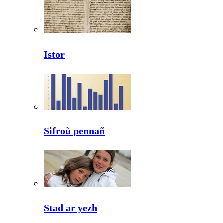
Istor
Sifroù pennañ
Stad ar yezh