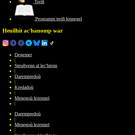
Treiñ
Programm treiñ lennegel
Heuilhit ac'hanomp war
Degemer
|
Steuñvenn al lec'hienn
|
Darempredoù
|
Kredadoù
|
Menegoù lezennel
|
Darempredoù
|
Menegoù lezennel
|