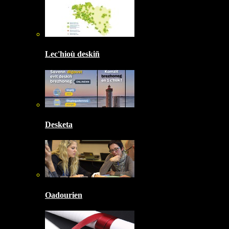
Lec'hioù deskiñ
Desketa
Oadourien