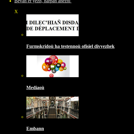
Bevañ er yezh, harpañ anezhi
X
Furmskridoù ha testennoù ofisiel divyezhek
Mediaoù
Embann