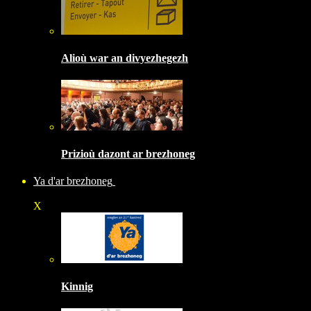
Alioù war an divyezhegezh
Prizioù dazont ar brezhoneg
Ya d'ar brezhoneg
X
Kinnig