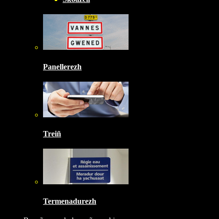
Panellerezh
Treiñ
Termenadurezh