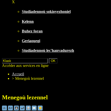
X
Studiadennoù sokioyezhoniel
Kelenn
Buhez foran
Geriaouegi
Studiadennoù lec'hanvadurezh
Accéder aux services en ligne
Accueil
>
Menegoù lezennel
Menegoù lezennel