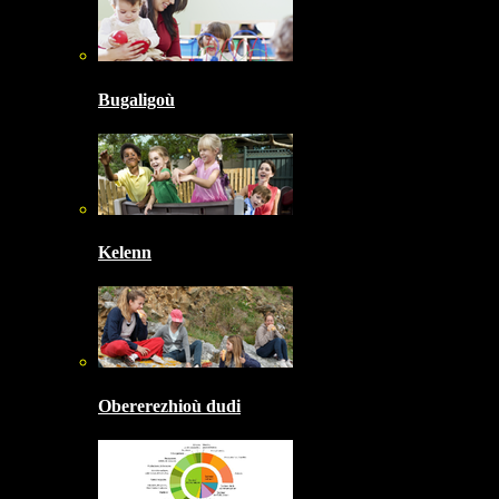
Bugaligoù
Kelenn
Obererezhioù dudi