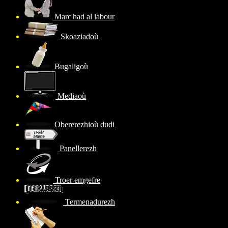
Marc'had al labour
Skoaziadoù
Bugaligoù
Mediaoù
Obererezhioù dudi
Panellerezh
Troer emgefre
Termenadurezh