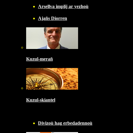
Arsellva implij ar yezhoù
Ajañs Diorren
Kuzul-merañ
Kuzul-skiantel
Divizoù hag erbedadennoù