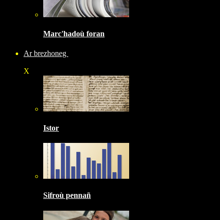
Marc'hadoù foran
Ar brezhoneg
X
Istor
Sifroù pennañ