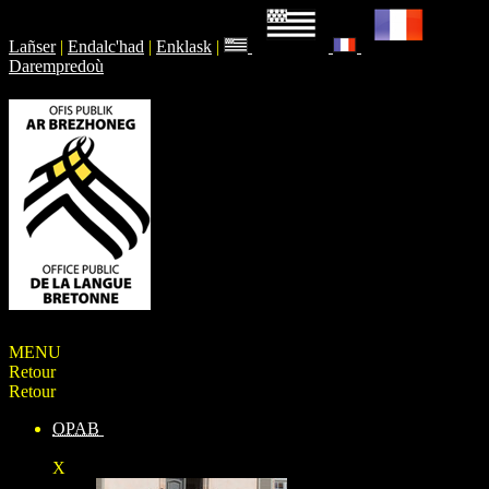
Lañser
|
Endalc'had
|
Enklask
|
Darempredoù
MENU
Retour
Retour
OPAB
X