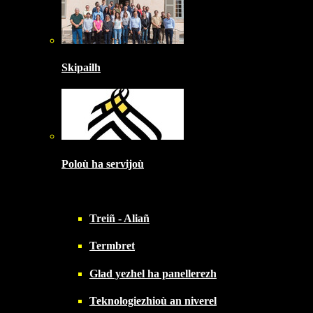
Skipailh
Poloù ha servijoù
Treiñ - Aliañ
Termbret
Glad yezhel ha panellerezh
Teknologiezhioù an niverel