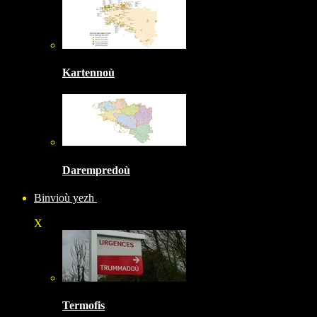
Kartennoù
Darempredoù
Binvioù yezh
X
Termofis