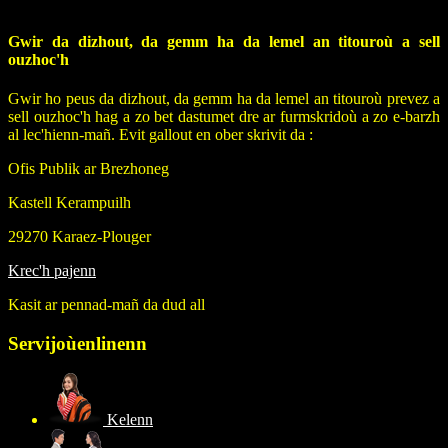
Gwir da dizhout, da gemm ha da lemel an titouroù a sell
ouzhoc'h
Gwir ho peus da dizhout, da gemm ha da lemel an titouroù prevez a
sell ouzhoc'h hag a zo bet dastumet dre ar furmskridoù a zo e-barzh
al lec'hienn-mañ. Evit gallout en ober skrivit da :
Ofis Publik ar Brezhoneg
Kastell Kerampuilh
29270 Karaez-Plouger
Krec'h pajenn
Kasit ar pennad-mañ da dud all
Servijoù
enlinenn
Kelenn