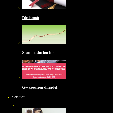
Diplomoù
Stummadurioù hir
Gwazourien diriadel
Servijoù
X