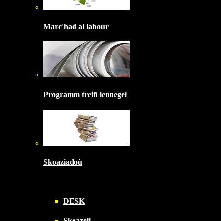
Marc'had al labour
Programm treiñ lennegel
Skoaziadoù
DESK
Skoazell