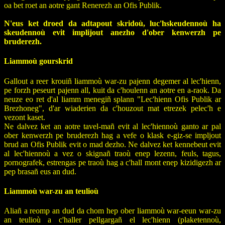
oa bet roet an aotre gant Renerezh an Ofis Publik.
N'eus ket droed da adtapout skridoù, luc'hskeudennoù ha
skeudennoù evit implijout anezho d'ober kenwerzh pe
bruderezh.
Liammoù gourskrid
Gallout a reer krouiñ liammoù war-zu pajenn degemer al lec'hienn,
pe forzh peseurt pajenn all, kuit da c'houlenn an aotre en a-raok. Da
neuze eo ret d'al liamm menegiñ splann "Lec'hienn Ofis Publik ar
Brezhoneg", d'ar wiaderien da c'houzout mat etrezek pelec'h e
vezont kaset.
Ne dalvez ket an aotre tavel-mañ evit al lec'hiennoù ganto ar pal
ober kenwerzh pe bruderezh hag a vefe o klask e-giz-se impljout
brud an Ofis Publik evit o mad dezho. Ne dalvez ket kennebeut evit
al lec'hiennoù a vez o skignañ traoù enep lezenn, feuls, tagus,
pornografek, estrengas pe traoù hag a c'hall mont enep kizidigezh ar
pep brasañ eus an dud.
Liammoù war-zu an teulioù
Aliañ a reomp an dud da chom hep ober liammoù war-eeun war-zu
an teulioù a c'haller pellgargañ el lec'hienn (plaketennoù,