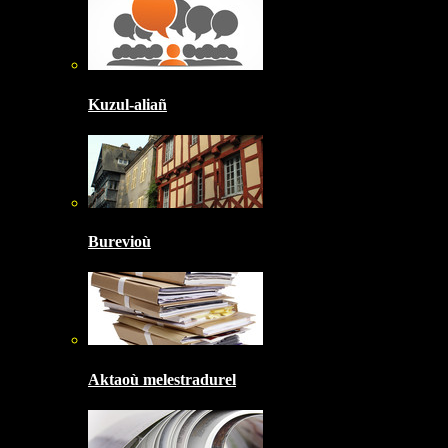
Kuzul-aliañ
Burevioù
Aktaoù melestradurel