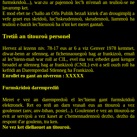
furmskridoù...), war-zu ar pajennoù lec'h m'emañ an teulioù-se ne
lavaromp ket.
E mod ebet ne c'hallo an Ofis Publik bezañ kiriek d'an drougimplij a
vefe graet eus skridoù, luc'hskeudennoù, skeudennoù, liammoù ha
teulioù e-barzh lec'hiennoù ha n'int ket meret gantañ.
Tretiñ an titouroù personel
Hervez al lezenn niv. 78-17 eus ar 6 a viz Genver 1978 kemmet,
diwar-benn ar stlenneg, ar fichennaouegoù hag ar frankizoù, emañ
al lec'hienn-mañ war roll ar CIL, evel ma vez erbedet gant kengor
broadel ar stlenneg hag ar frankizoù (CNIL) evit a sell ouzh roll ha
kefridi an Darempredad Stlenneg ha Frankizoù.
Enrollet eo gant an niverenn : XXXXX
Furmskridoù daremprediñ
Meret e vez an darempredoù el lec'hienn gant furmskridoù
elektronek. Ret eo reiñ an darn vrasañ eus an titouroù a vez
goulennet (anv, anv-bihan, postel...). Goulennet e vez an titouroù-se
evit ar servijoù a vez kaset ar c'hemennadennoù dezho, dezho da
respont d'ar goulenn, tra ken.
Ne vez ket diellaouet an titouroù.