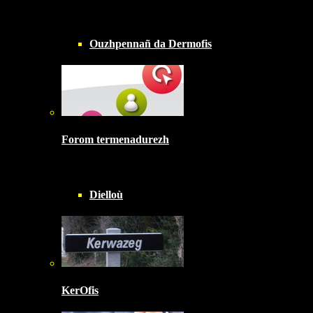
Ouzhpennañ da Dermofis
Forom termenadurezh
Dielloù
KerOfis