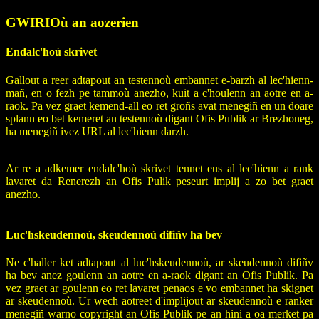
GWIRIOù an aozerien
Endalc'hoù skrivet
Gallout a reer adtapout an testennoù embannet e-barzh al lec'hienn-
mañ, en o fezh pe tammoù anezho, kuit a c'houlenn an aotre en a-
raok. Pa vez graet kemend-all eo ret groñs avat menegiñ en un doare
splann eo bet kemeret an testennoù digant Ofis Publik ar Brezhoneg,
ha menegiñ ivez URL al lec'hienn darzh.
Ar re a adkemer endalc'hoù skrivet tennet eus al lec'hienn a rank
lavaret da Renerezh an Ofis Pulik peseurt implij a zo bet graet
anezho.
Luc'hskeudennoù, skeudennoù difiñv ha bev
Ne c'haller ket adtapout al luc'hskeudennoù, ar skeudennoù difiñv
ha bev anez goulenn an aotre en a-raok digant an Ofis Publik. Pa
vez graet ar goulenn eo ret lavaret penaos e vo embannet ha skignet
ar skeudennoù. Ur wech aotreet d'implijout ar skeudennoù e ranker
menegiñ warno copyright an Ofis Publik pe an hini a oa merket pa