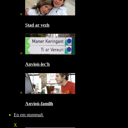
Stad ar yezh
Anvioù-lec'h
Anvioù-familh
En em stummañ
X