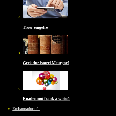
Troer emgefre
Geriadur istorel Meurgorf
Roadennoù frank a wirioù
Embannadurioù