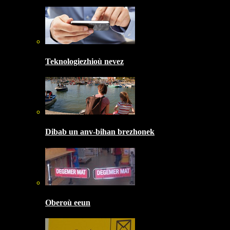
Teknologiezhioù nevez
Dibab un anv-bihan brezhonek
Oberoù eeun