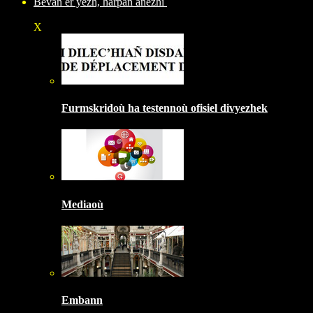
Bevañ er yezh, harpañ anezhi
X
Furmskridoù ha testennoù ofisiel divyezhek
Mediaoù
Embann