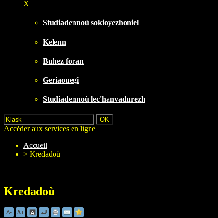
X
Studiadennoù sokioyezhoniel
Kelenn
Buhez foran
Geriaouegi
Studiadennoù lec'hanvadurezh
Accéder aux services en ligne
Accueil
>
Kredadoù
Kredadoù