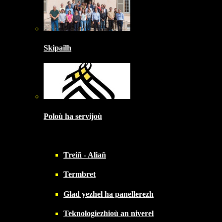
Skipailh
Poloù ha servijoù
Treiñ - Aliañ
Termbret
Glad yezhel ha panellerezh
Teknologiezhioù an niverel