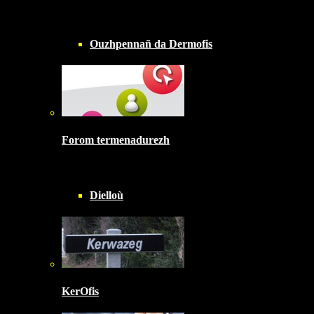
Ouzhpennañ da Dermofis
Forom termenadurezh
Dielloù
KerOfis