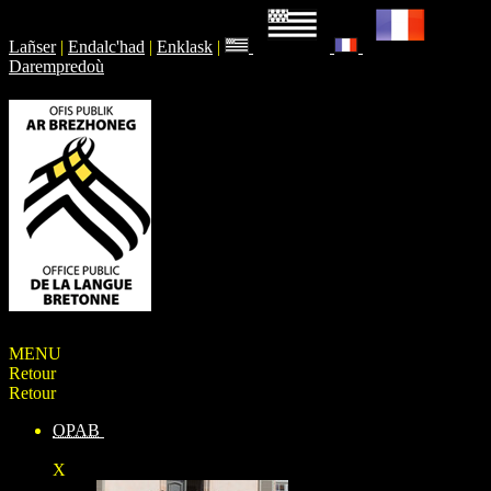
Lañser
|
Endalc'had
|
Enklask
|
Darempredoù
MENU
Retour
Retour
OPAB
X