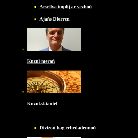
Arsellva implij ar yezhoù
Ajañs Diorren
Kuzul-merañ
Kuzul-skiantel
Divizoù hag erbedadennoù