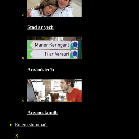
Stad ar yezh
Anvioù-lec'h
Anvioù-familh
En em stummañ
X