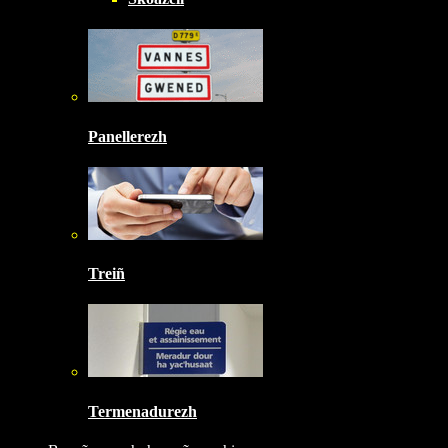
Panellerezh
Treiñ
Termenadurezh