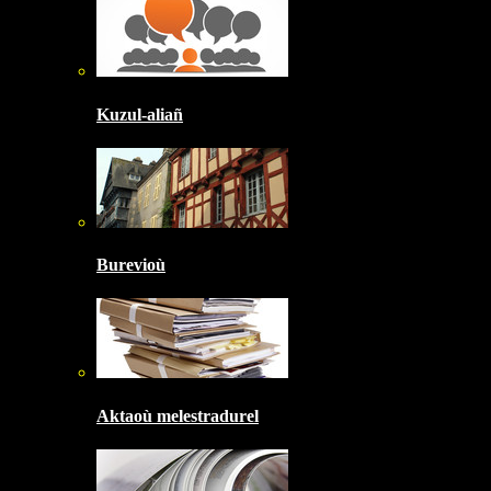
Kuzul-aliañ
Burevioù
Aktaoù melestradurel