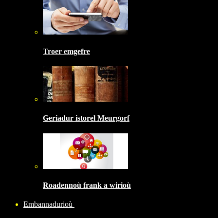
Troer emgefre
Geriadur istorel Meurgorf
Roadennoù frank a wirioù
Embannadurioù