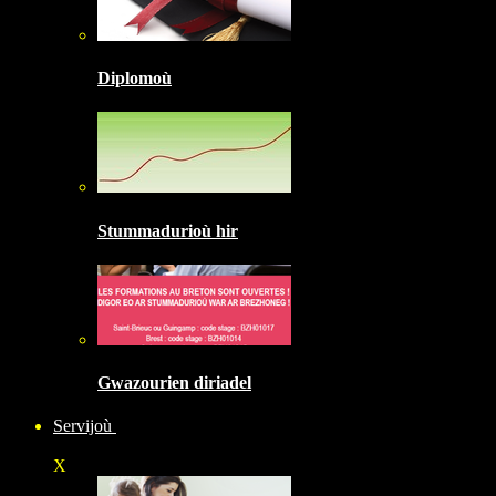
Diplomoù
Stummadurioù hir
Gwazourien diriadel
Servijoù
X