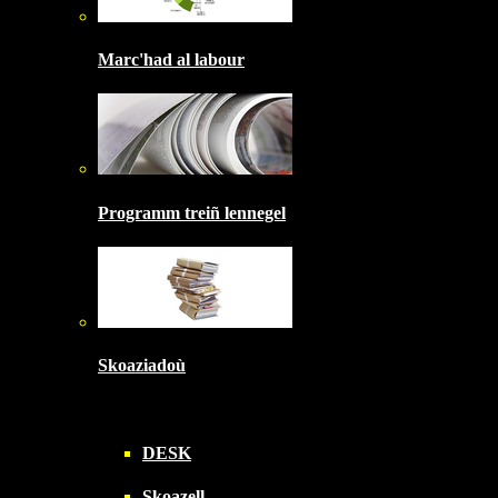
Marc'had al labour
Programm treiñ lennegel
Skoaziadoù
DESK
Skoazell