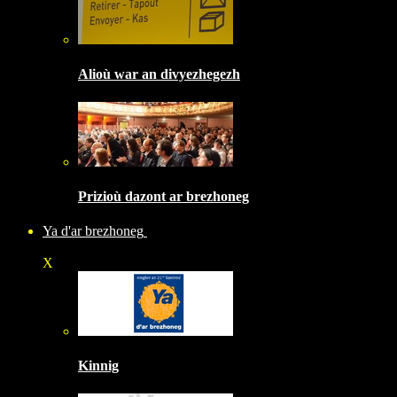
Alioù war an divyezhegezh
Prizioù dazont ar brezhoneg
Ya d'ar brezhoneg
X
Kinnig