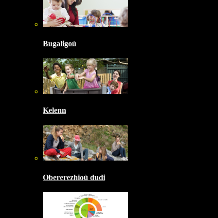
Bugaligoù
Kelenn
Obererezhioù dudi