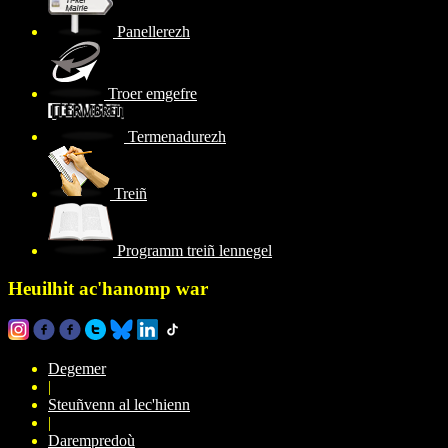
Panellerezh
Troer emgefre
Termenadurezh
Treiñ
Programm treiñ lennegel
Heuilhit ac'hanomp war
Degemer
|
Steuñvenn al lec'hienn
|
Darempredoù