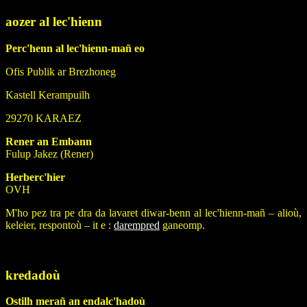
aozer al lec'hienn
Perc'henn al lec'hienn-mañ eo
Ofis Publik ar Brezhoneg
Kastell Kerampuilh
29270 KARAEZ
Rener an Embann
Fulup Jakez (Rener)
Herberc'hier
OVH
M'ho pez tra pe dra da lavaret diwar-benn al lec'hienn-mañ – alioù,
keleier, respontoù – it e :
darempred
ganeomp.
kredadoù
Ostilh merañ an endalc'hadoù