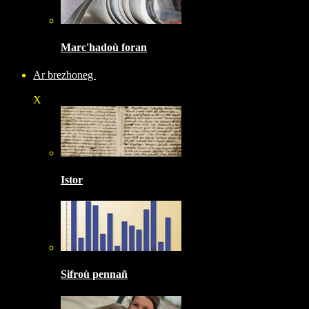
Marc'hadoù foran
Ar brezhoneg
X
Istor
Sifroù pennañ