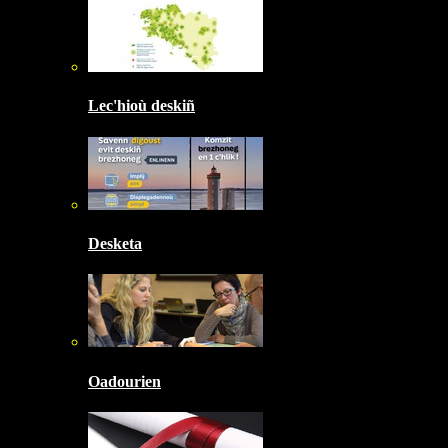
Lec'hioù deskiñ
Desketa
Oadourien