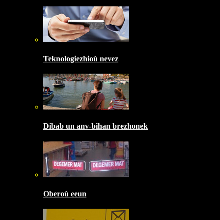
Teknologiezhioù nevez
Dibab un anv-bihan brezhonek
Oberoù eeun