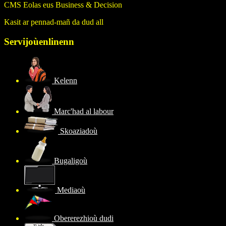
CMS Eolas eus Business & Decision
Kasit ar pennad-mañ da dud all
Servijoù
enlinenn
Kelenn
Marc'had al labour
Skoaziadoù
Bugaligoù
Mediaoù
Obererezhioù dudi