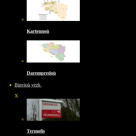
Kartennoù
Darempredoù
Binvioù yezh
X
Termofis