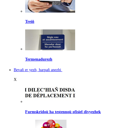
Treiñ
Termenadurezh
Bevañ er yezh, harpañ anezhi
X
Furmskridoù ha testennoù ofisiel divyezhek