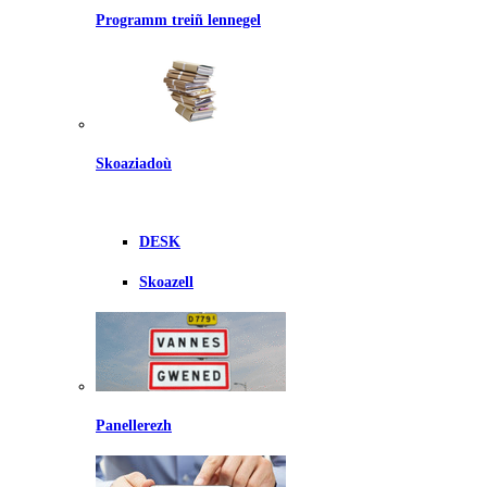
Programm treiñ lennegel
Skoaziadoù
DESK
Skoazell
Panellerezh