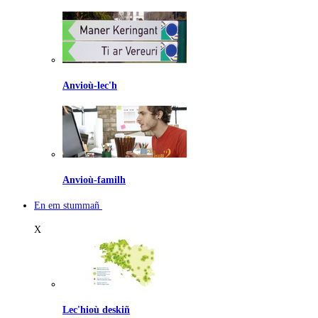
Anvioù-lec'h
Anvioù-familh
En em stummañ
X
Lec'hioù deskiñ