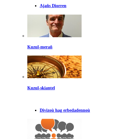
Ajañs Diorren
Kuzul-merañ
Kuzul-skiantel
Divizoù hag erbedadennoù