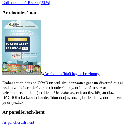
Roll kumunioù Breizh (2025)
Ar chomlec’hiañ
Ar chomlec'hiañ hag ar brezhoneg
Embannet en deus an OPAB un teul skeudennaouet gant un diverrañ eus ar
pezh a zo d'ober e-keñver ar chomlec'hiañ gant binvioù nevez ar
velestradurezh c’hall (lec'hienn
Mes Adresses
evit an tiez-kêr, an diaz
BACHOB) ha kaout chomlec’hioù doujus ouzh glad lec’hanvadurel ar vro
pe divyezhek.
Ar panellerezh-hent
Ar panellerezh-hent