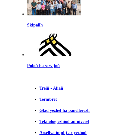
Skipailh
Poloù ha servijoù
Treiñ - Aliañ
Termbret
Glad yezhel ha panellerezh
Teknologiezhioù an niverel
Arsellva implij ar yezhoù