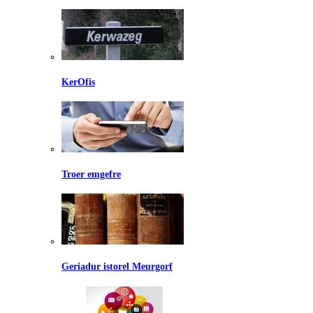
KerOfis
Troer emgefre
Geriadur istorel Meurgorf