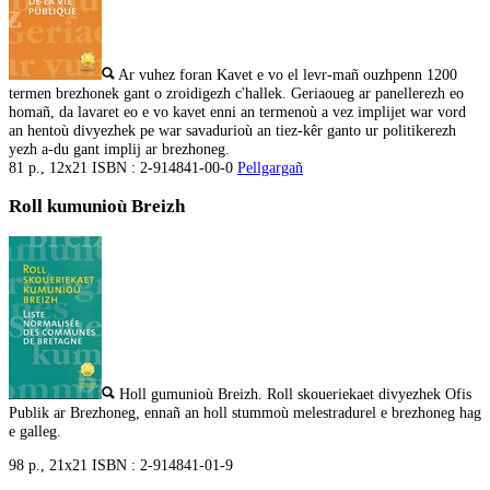
Ar vuhez foran
Kavet e vo el levr-mañ ouzhpenn 1200
termen brezhonek gant o zroidigezh c'hallek. Geriaoueg ar panellerezh eo
homañ, da lavaret eo e vo kavet enni an termenoù a vez implijet war vord
an hentoù divyezhek pe war savadurioù an tiez-kêr ganto ur politikerezh
yezh a-du gant implij ar brezhoneg.
81 p., 12x21 ISBN : 2-914841-00-0
Pellgargañ
Roll kumunioù Breizh
Holl gumunioù Breizh. Roll skoueriekaet divyezhek Ofis
Publik ar Brezhoneg, ennañ an holl stummoù melestradurel e brezhoneg hag
e galleg.
98 p., 21x21 ISBN : 2-914841-01-9