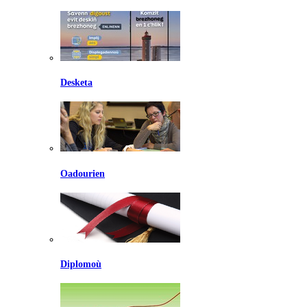
Desketa
Oadourien
Diplomoù