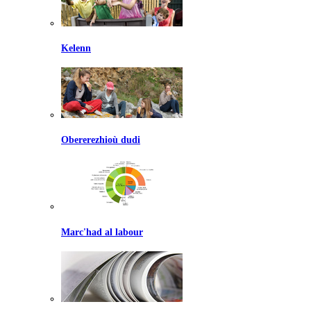
Kelenn
Obererezhioù dudi
Marc'had al labour