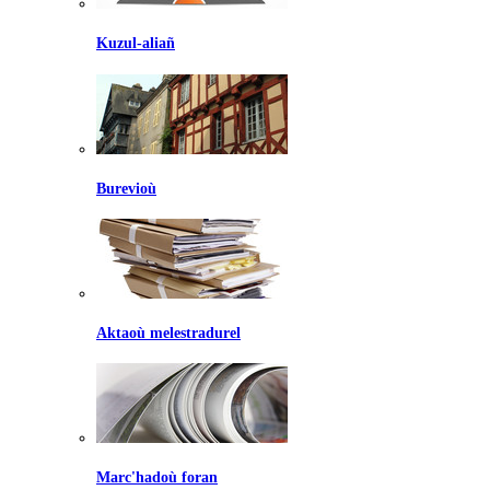
Kuzul-aliañ
Burevioù
Aktaoù melestradurel
Marc'hadoù foran