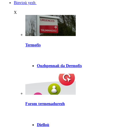
Binvioù yezh
X
Termofis
Ouzhpennañ da Dermofis
Forom termenadurezh
Dielloù