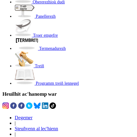
Obererezhioù dudi
Panellerezh
Troer emgefre
Termenadurezh
Treiñ
Programm treiñ lennegel
Heuilhit ac'hanomp war
Degemer
|
Steuñvenn al lec'hienn
|