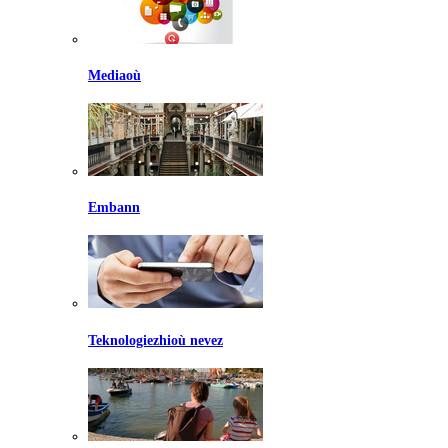
Mediaoù
Embann
Teknologiezhioù nevez