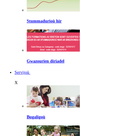
Stummadurioù hir
Gwazourien diriadel
Servijoù
X
Bugaligoù