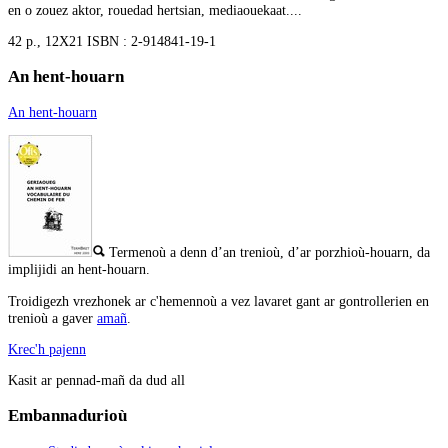
en o zouez aktor, rouedad hertsian, mediaouekaat....
42 p., 12X21 ISBN : 2-914841-19-1
An hent-houarn
An hent-houarn
Termenoù a denn d’an trenioù, d’ar porzhioù-houarn, da
implijidi an hent-houarn.
Troidigezh vrezhonek ar c'hemennoù a vez lavaret gant ar gontrollerien en
trenioù a gaver
amañ
.
Krec'h pajenn
Kasit ar pennad-mañ da dud all
Embannadurioù