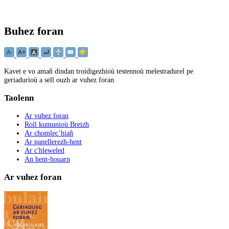
Buhez foran
Kavet e vo amañ dindan troidigezhioù testennoù melestradurel pe
geriadurioù a sell ouzh ar vuhez foran.
Taolenn
Ar vuhez foran
Roll kumunioù Breizh
Ar chomlec’hiañ
Ar panellerezh-hent
Ar c'hleweled
An hent-houarn
Ar vuhez foran