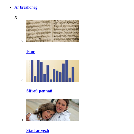
Ar brezhoneg
X
Istor
Sifroù pennañ
Stad ar yezh