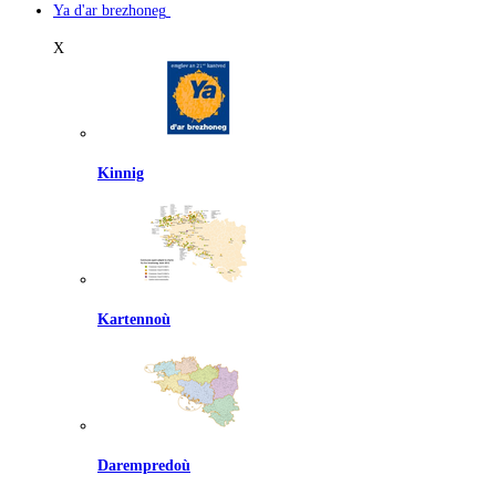
Ya d'ar brezhoneg
X
Kinnig
Kartennoù
Darempredoù