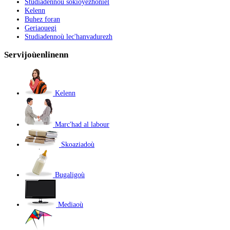
Studiadennoù sokioyezhoniel
Kelenn
Buhez foran
Geriaouegi
Studiadennoù lec'hanvadurezh
Servijoù
enlinenn
Kelenn
Marc'had al labour
Skoaziadoù
Bugaligoù
Mediaoù