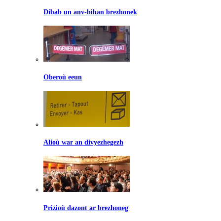
Dibab un anv-bihan brezhonek
Oberoù eeun
Alioù war an divyezhegezh
Prizioù dazont ar brezhoneg