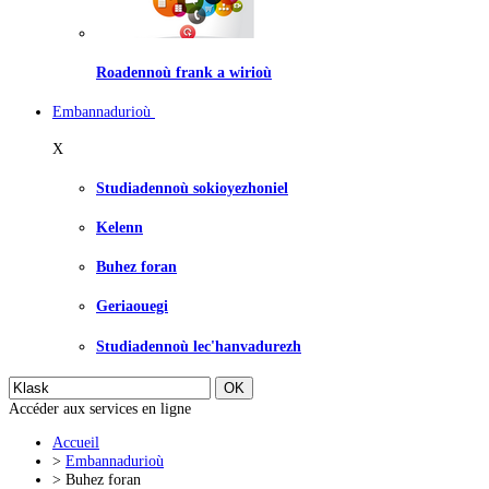
Roadennoù frank a wirioù
Embannadurioù
X
Studiadennoù sokioyezhoniel
Kelenn
Buhez foran
Geriaouegi
Studiadennoù lec'hanvadurezh
Accéder aux services en ligne
Accueil
>
Embannadurioù
>
Buhez foran