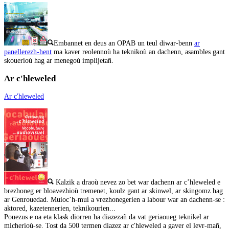
Embannet en deus an OPAB un teul diwar-benn
ar
panellerezh-hent
ma kaver reolennoù ha teknikoù an dachenn, asambles gant
skouerioù hag ar menegoù implijetañ.
Ar c'hleweled
Ar c'hleweled
Kalzik a draoù nevez zo bet war dachenn ar c’hleweled e
brezhoneg er bloavezhioù tremenet, koulz gant ar skinwel, ar skingomz hag
ar Genrouedad. Muioc’h-mui a vrezhonegerien a labour war an dachenn-se :
aktored, kazetennerien, teknikourien...
Pouezus e oa eta klask diorren ha diazezañ da vat geriaoueg teknikel ar
micherioù-se. Tost da 500 termen diazez ar c'hleweled a gaver el levr-mañ,