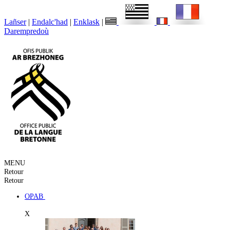
Lañser
|
Endalc'had
|
Enklask
|
Darempredoù
MENU
Retour
Retour
OPAB
X