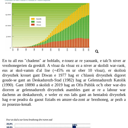
En tu all eus "chadenn" ar boblañs, e-touez ar re yaouank, e talc'h niver ar
vrezhonegerien da greskiñ. A vloaz da vloaz ez a niver ar skolidi war-raok,
eus ar skol-vamm d'al lise (+45% en ur ober 10 vloaz), er skolioù
divyezhek krouet gant Diwan e 1977 hag er c'hlasoù divyezhek digoret
goude-se gant an Deskadurezh-Stad (1982) hag ar Gelennadurezh Katolik
(1990). Gant 18890 a skolidi e 2019 hag an Ofis Publik oc'h ober war-dro
diorren ar gelennadurezh divyezhek asambles gant ar re a labour war
dachenn an deskadurezh, e weler ez eus lañs gant an hentadoù divyezhek
hag e-se peadra da gaout fiziañs en amzer-da-zont ar brezhoneg, ar pezh a
zo pouezus-kenañ.