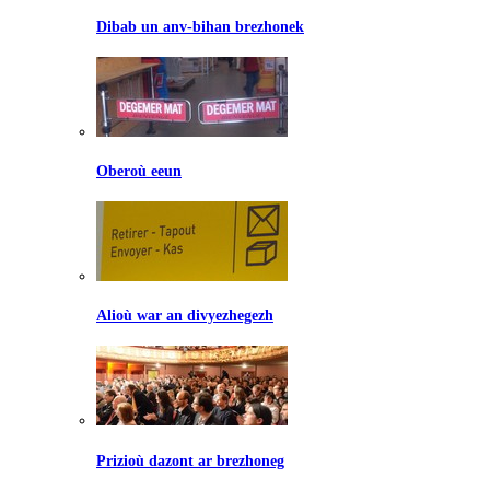
Dibab un anv-bihan brezhonek
Oberoù eeun
Alioù war an divyezhegezh
Prizioù dazont ar brezhoneg