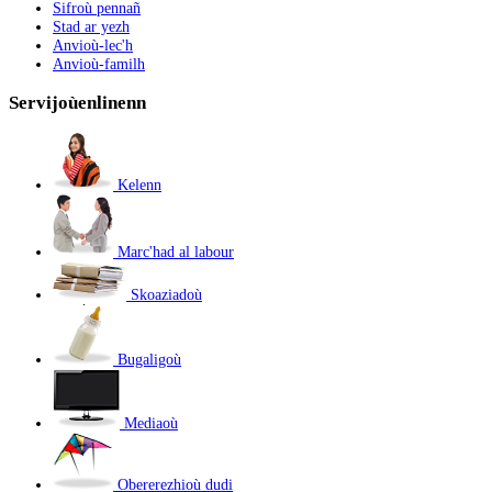
Sifroù pennañ
Stad ar yezh
Anvioù-lec'h
Anvioù-familh
Servijoù
enlinenn
Kelenn
Marc'had al labour
Skoaziadoù
Bugaligoù
Mediaoù
Obererezhioù dudi