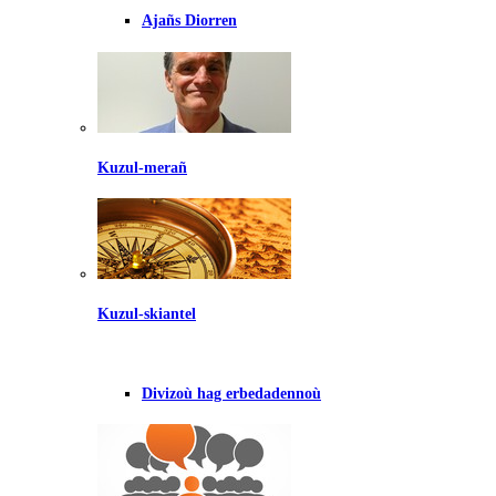
Ajañs Diorren
Kuzul-merañ
Kuzul-skiantel
Divizoù hag erbedadennoù