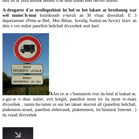
deiz eo ar yezh keltiek nemeti n'he deus statud ebet hervez lezenn.
A-drugarez d'ar strollegezhioù lec'hel eo bet lakaet ar brezhoneg war
wel muioc'h-mui
koulskoude e-kerzh an 30 vloaz diwezhañ. E 3
departamant (Penn-ar-Bed, Mor-Bihan, kornôg Aodoù-an-Arvor) hiziv an
deiz e vez staliet panelloù heñchañ divyezhek seul daol.
Aet eo ar c'humunioù ivez da-heul al luskad-se,
e-giz-se o deus staliet, evit kregiñ, panelloù mont tre ha mont er-maez
divyezhek ; tamm-ha-tamm ez eus bet lakaet skorioù all (panelloù heñchañ,
plakennoù-straed, panelloù elektronek, plaketennoù, lec'hiennoù Internet...)
da vezañ divyezhek.