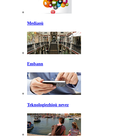
Mediaoù
Embann
Teknologiezhioù nevez