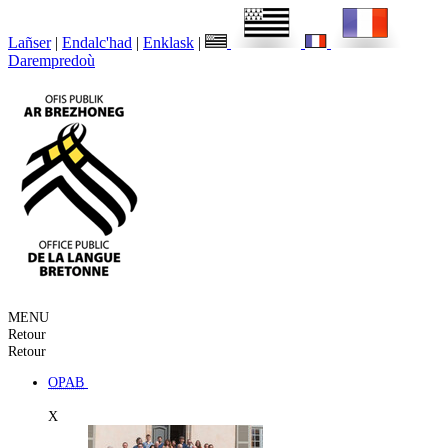
Lañser
|
Endalc'had
|
Enklask
|
Darempredoù
MENU
Retour
Retour
OPAB
X