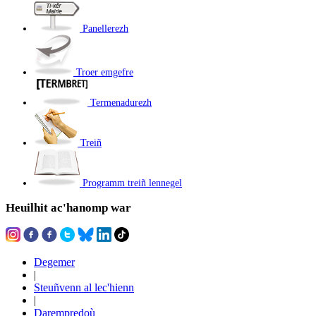
Panellerezh
Troer emgefre
Termenadurezh
Treiñ
Programm treiñ lennegel
Heuilhit ac'hanomp war
Degemer
|
Steuñvenn al lec'hienn
|
Darempredoù