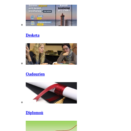
Desketa
Oadourien
Diplomoù