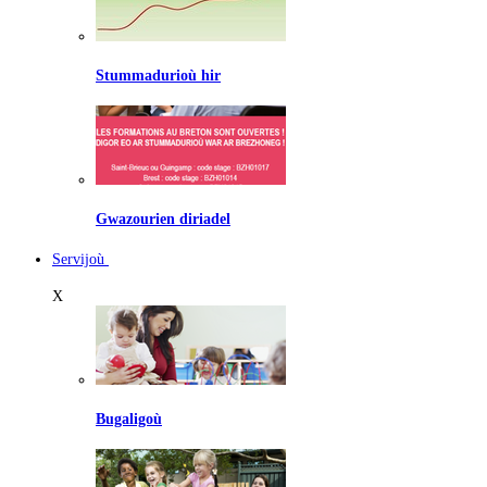
Stummadurioù hir
Gwazourien diriadel
Servijoù
X
Bugaligoù