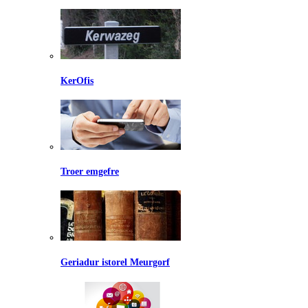
KerOfis
Troer emgefre
Geriadur istorel Meurgorf