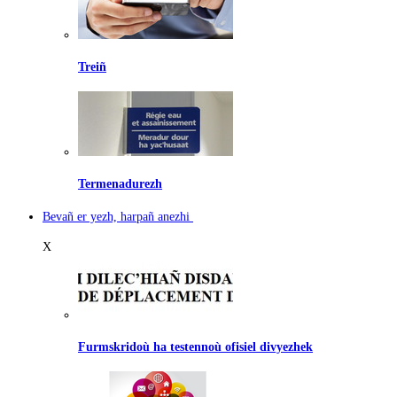
Treiñ
Termenadurezh
Bevañ er yezh, harpañ anezhi
X
Furmskridoù ha testennoù ofisiel divyezhek