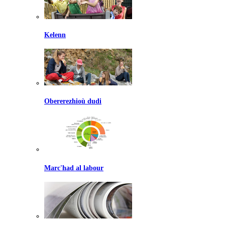
Kelenn
Obererezhioù dudi
Marc'had al labour