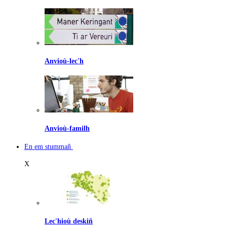
Anvioù-lec'h
Anvioù-familh
En em stummañ
X
Lec'hioù deskiñ