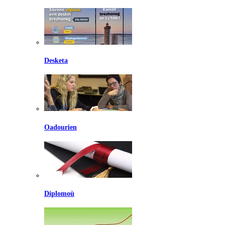
Desketa
Oadourien
Diplomoù