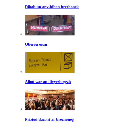
Dibab un anv-bihan brezhonek
Oberoù eeun
Alioù war an divyezhegezh
Prizioù dazont ar brezhoneg