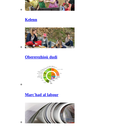
Kelenn
Obererezhioù dudi
Marc'had al labour