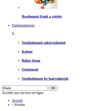
Roadennoù frank a wirioù
Embannadurioù
X
Studiadennoù sokioyezhoniel
Kelenn
Buhez foran
Geriaouegi
Studiadennoù lec'hanvadurezh
Accéder aux services en ligne
Accueil
>
Keleier