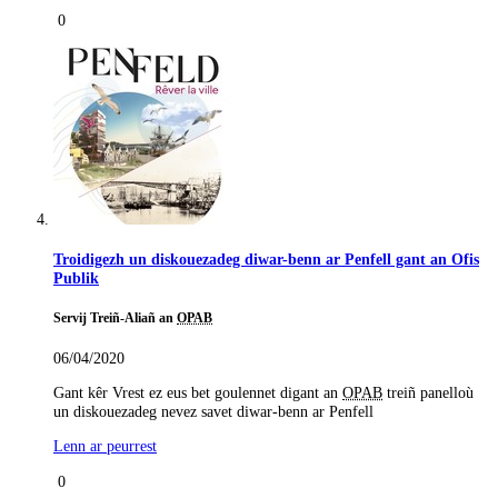
0
Troidigezh un diskouezadeg diwar-benn ar Penfell gant an Ofis
Publik
Servij Treiñ-Aliañ an
OPAB
06/04/2020
Gant kêr Vrest ez eus bet goulennet digant an
OPAB
treiñ panelloù
un diskouezadeg nevez savet diwar-benn ar Penfell
Lenn ar peurrest
0