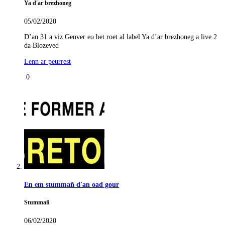
Ya d'ar brezhoneg
05/02/2020
D’an 31 a viz Genver eo bet roet al label Ya d’ar brezhoneg a live 2
da Blozeved
Lenn ar peurrest
0
En em stummañ d'an oad gour
Stummañ
06/02/2020