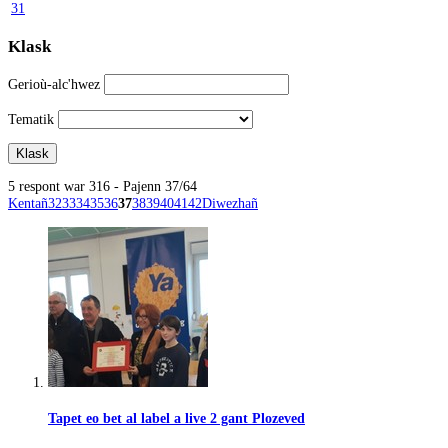
31
Klask
Gerioù-alc'hwez
Tematik
5 respont war 316 - Pajenn 37/64
Kentañ
32
33
34
35
36
37
38
39
40
41
42
Diwezhañ
Tapet eo bet al label a live 2 gant Plozeved