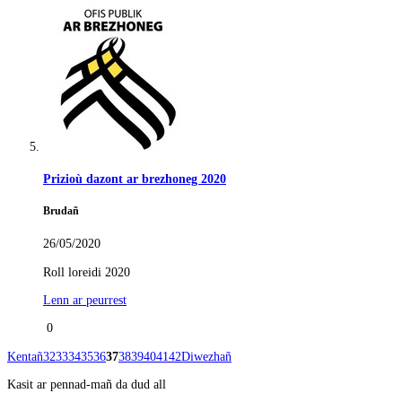
Prizioù dazont ar brezhoneg 2020
Brudañ
26/05/2020
Roll loreidi 2020
Lenn ar peurrest
0
Kentañ
32
33
34
35
36
37
38
39
40
41
42
Diwezhañ
Kasit ar pennad-mañ da dud all