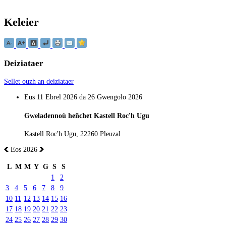
Keleier
Deiziataer
Sellet ouzh an deiziataer
Eus 11 Ebrel 2026 da 26 Gwengolo 2026
Gweladennoù heñchet Kastell Roc'h Ugu
Kastell Roc'h Ugu, 22260 Pleuzal
Eos 2026
L
M
M
Y
G
S
S
1
2
3
4
5
6
7
8
9
10
11
12
13
14
15
16
17
18
19
20
21
22
23
24
25
26
27
28
29
30