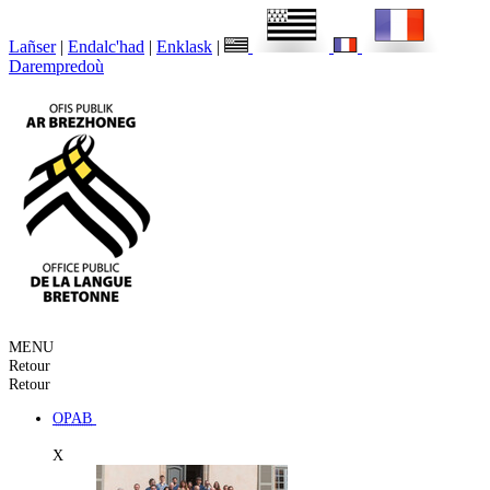
Lañser
|
Endalc'had
|
Enklask
|
Darempredoù
MENU
Retour
Retour
OPAB
X