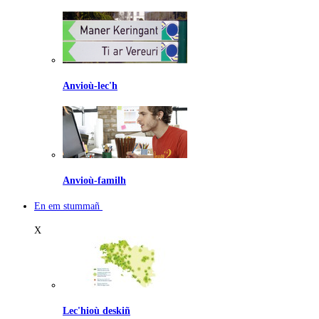
Anvioù-lec'h
Anvioù-familh
En em stummañ
X
Lec'hioù deskiñ