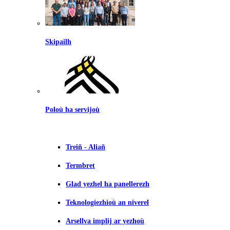
Skipailh
Poloù ha servijoù
Treiñ - Aliañ
Termbret
Glad yezhel ha panellerezh
Teknologiezhioù an niverel
Arsellva implij ar yezhoù