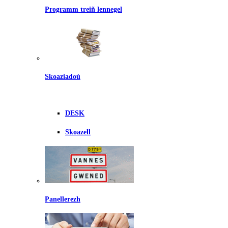
Programm treiñ lennegel
Skoaziadoù
DESK
Skoazell
Panellerezh