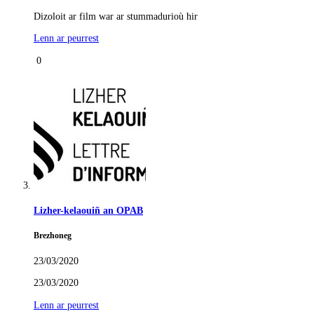
Dizoloit ar film war ar stummadurioù hir
Lenn ar peurrest
0
Lizher-kelaouiñ an
OPAB
Brezhoneg
23/03/2020
23/03/2020
Lenn ar peurrest