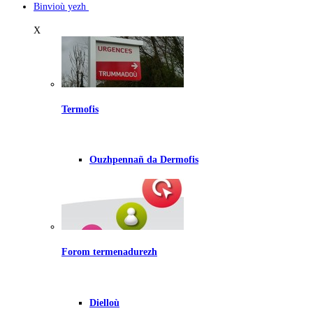
Binvioù yezh
X
Termofis
Ouzhpennañ da Dermofis
Forom termenadurezh
Dielloù