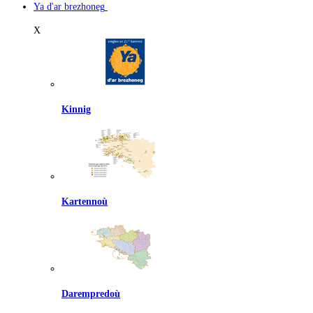
Ya d'ar brezhoneg
X
Kinnig
Kartennoù
Darempredoù