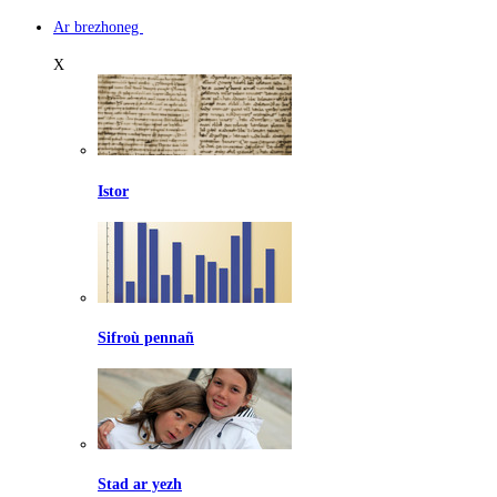
Ar brezhoneg
X
Istor
Sifroù pennañ
Stad ar yezh