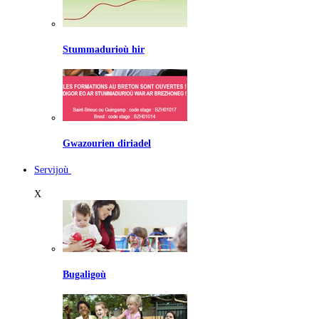
Stummadurioù hir
Gwazourien diriadel
Servijoù
X
Bugaligoù