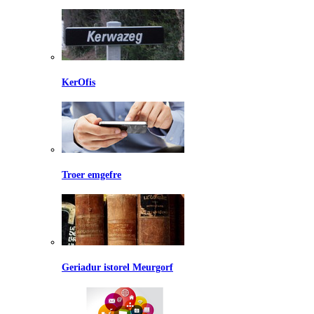
KerOfis
Troer emgefre
Geriadur istorel Meurgorf