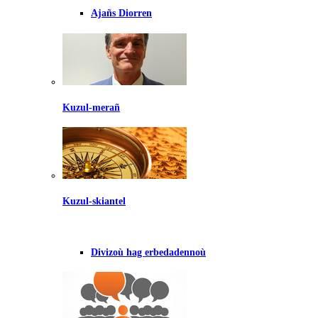
Ajañs Diorren
Kuzul-merañ
Kuzul-skiantel
Divizoù hag erbedadennoù