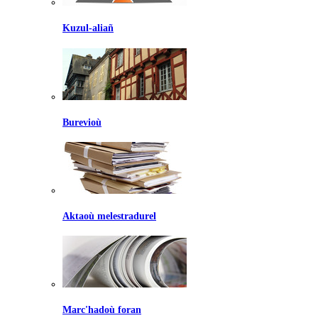
Kuzul-aliañ
Burevioù
Aktaoù melestradurel
Marc'hadoù foran