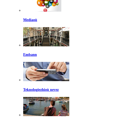
Mediaoù
Embann
Teknologiezhioù nevez