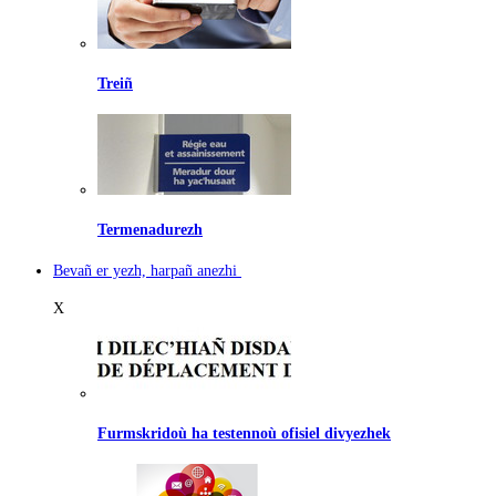
Treiñ
Termenadurezh
Bevañ er yezh, harpañ anezhi
X
Furmskridoù ha testennoù ofisiel divyezhek