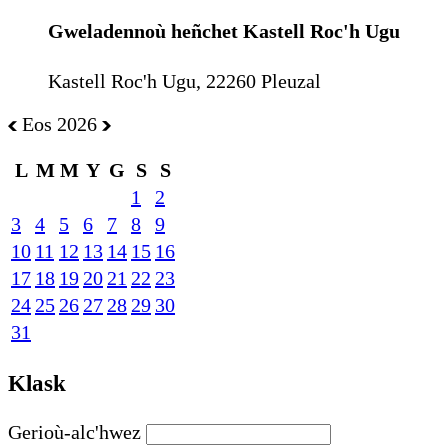
Gweladennoù heñchet Kastell Roc'h Ugu
Kastell Roc'h Ugu, 22260 Pleuzal
Eos 2026
L
M
M
Y
G
S
S
1
2
3
4
5
6
7
8
9
10
11
12
13
14
15
16
17
18
19
20
21
22
23
24
25
26
27
28
29
30
31
Klask
Gerioù-alc'hwez