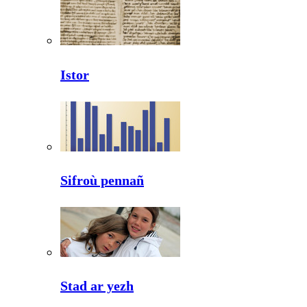
Istor
Sifroù pennañ
Stad ar yezh