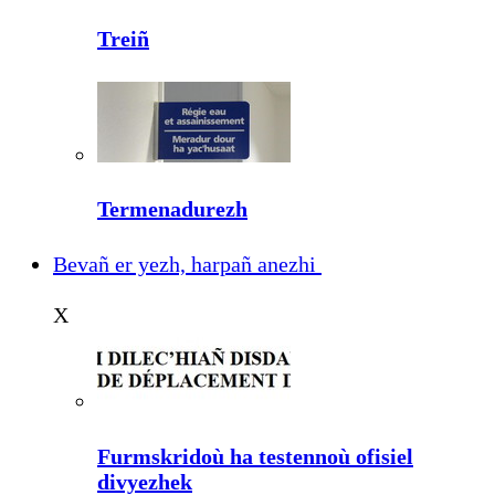
Treiñ
Termenadurezh
Bevañ er yezh, harpañ anezhi
X
Furmskridoù ha testennoù ofisiel
divyezhek