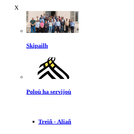
X
Skipailh
Poloù ha servijoù
Treiñ - Aliañ