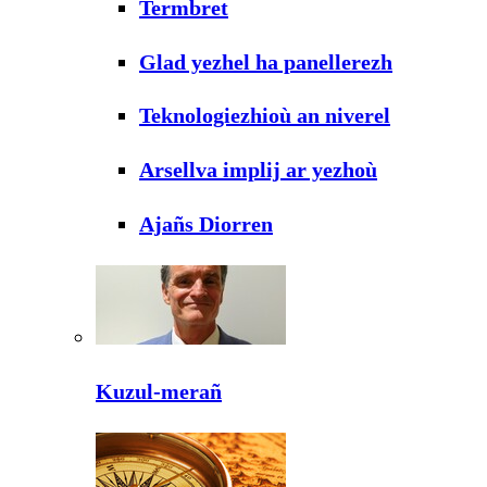
Termbret
Glad yezhel ha panellerezh
Teknologiezhioù an niverel
Arsellva implij ar yezhoù
Ajañs Diorren
Kuzul-merañ