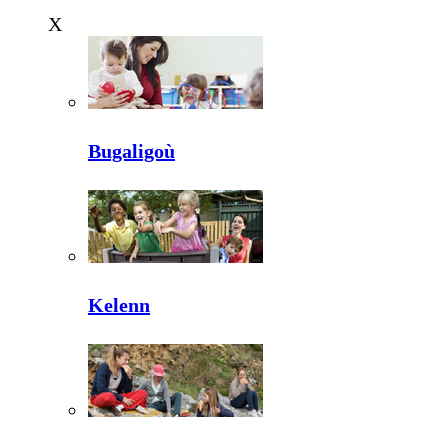
X
Bugaligoù
Kelenn