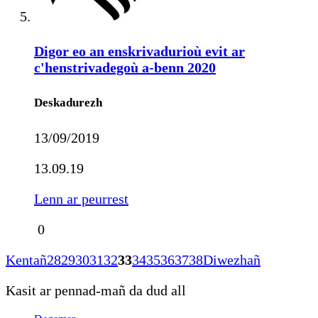
Digor eo an enskrivadurioù evit ar
c'henstrivadegoù a-benn 2020
Deskadurezh
13/09/2019
13.09.19
Lenn ar peurrest
0
Kentañ
28
29
30
31
32
33
34
35
36
37
38
Diwezhañ
Kasit ar pennad-mañ da dud all