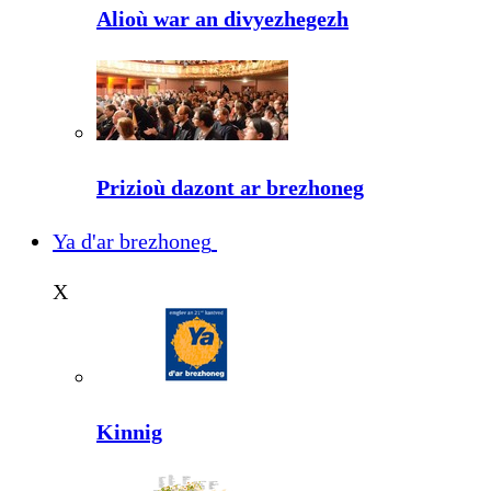
Alioù war an divyezhegezh
Prizioù dazont ar brezhoneg
Ya d'ar brezhoneg
X
Kinnig