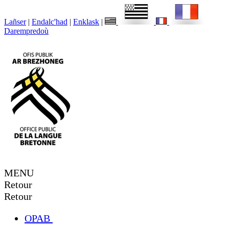
Lañser
|
Endalc'had
|
Enklask
|
Darempredoù
MENU
Retour
Retour
OPAB