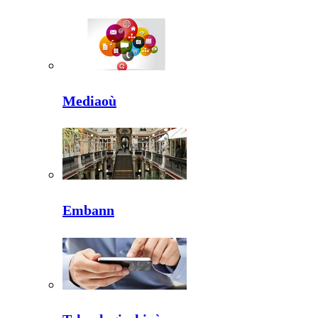
Mediaoù
Embann