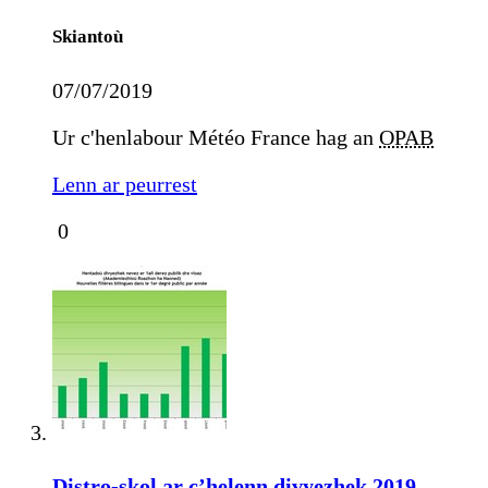
Skiantoù
07/07/2019
Ur c'henlabour Météo France hag an
OPAB
Lenn ar peurrest
0
Distro-skol ar c’helenn divyezhek 2019