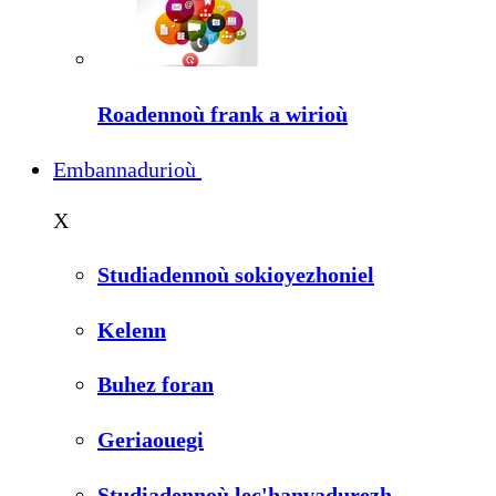
Roadennoù frank a wirioù
Embannadurioù
X
Studiadennoù sokioyezhoniel
Kelenn
Buhez foran
Geriaouegi
Studiadennoù lec'hanvadurezh