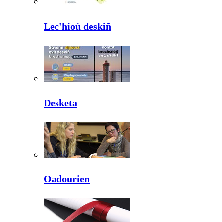
Lec'hioù deskiñ
Desketa
Oadourien