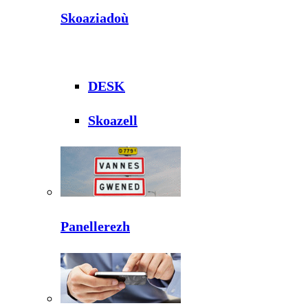
Skoaziadoù
DESK
Skoazell
Panellerezh