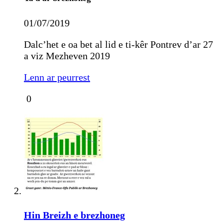
01/07/2019
Dalc’het e oa bet al lid e ti-kêr Pontrev d’ar 27
a viz Mezheven 2019
Lenn ar peurrest
0
Hin Breizh e brezhoneg