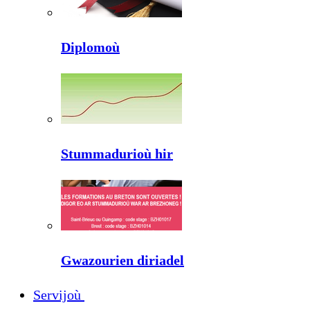
Diplomoù
Stummadurioù hir
Gwazourien diriadel
Servijoù