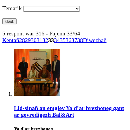
Tematik
5 respont war 316 - Pajenn 33/64
Kentañ
28
29
30
31
32
33
34
35
36
37
38
Diwezhañ
Lid-sinañ an emglev Ya d’ar brezhoneg gant
ar gevredigezh Bal&Art
Ya d'ar brezhoneg