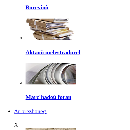
Burevioù
Aktaoù melestradurel
Marc'hadoù foran
Ar brezhoneg
X