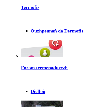
Termofis
Ouzhpennañ da Dermofis
Forom termenadurezh
Dielloù