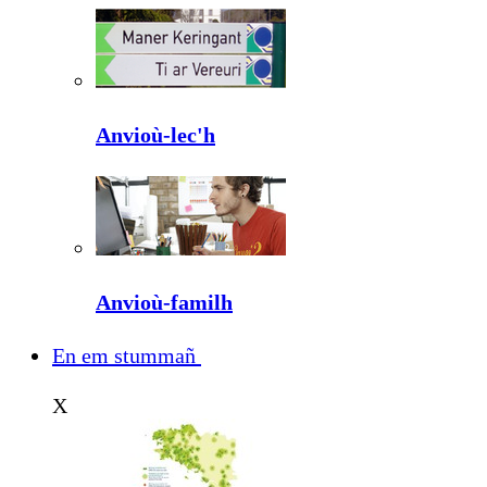
Anvioù-lec'h
Anvioù-familh
En em stummañ
X