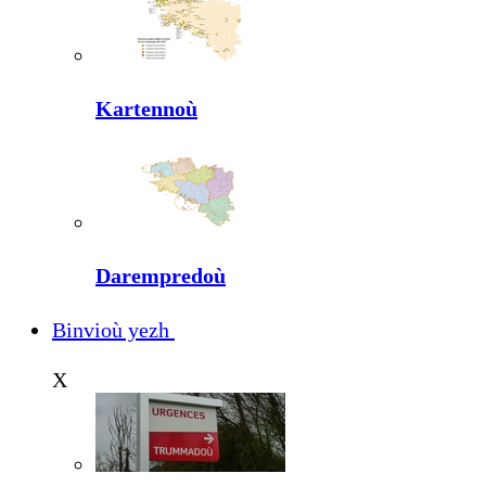
Kartennoù
Darempredoù
Binvioù yezh
X