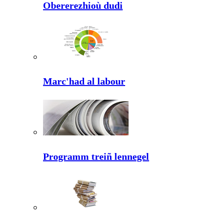
Obererezhioù dudi
Marc'had al labour
Programm treiñ lennegel