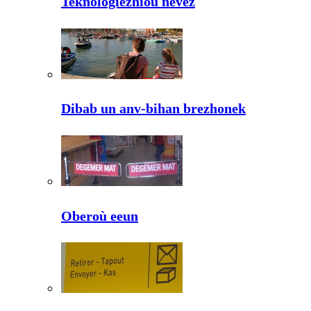
Teknologiezhioù nevez
Dibab un anv-bihan brezhonek
Oberoù eeun