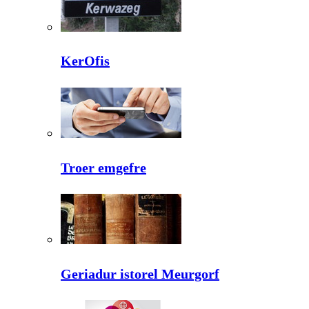
KerOfis
Troer emgefre
Geriadur istorel Meurgorf