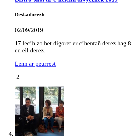
Deskadurezh
02/09/2019
17 lec’h zo bet digoret er c’hentañ derez hag 8
en eil derez.
Lenn ar peurrest
2