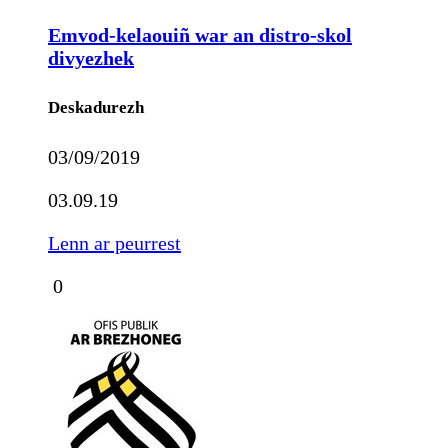
Emvod-kelaouiñ war an distro-skol
divyezhek
Deskadurezh
03/09/2019
03.09.19
Lenn ar peurrest
0