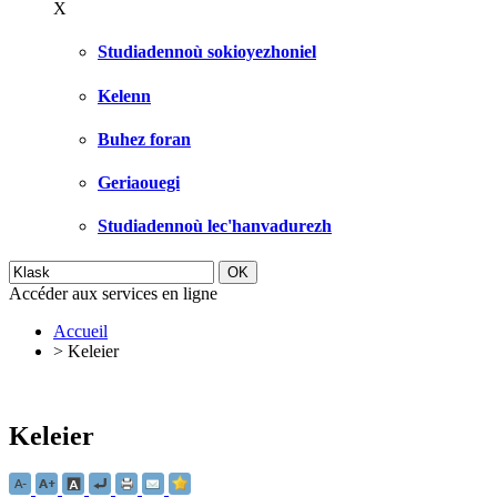
X
Studiadennoù sokioyezhoniel
Kelenn
Buhez foran
Geriaouegi
Studiadennoù lec'hanvadurezh
Accéder aux services en ligne
Accueil
>
Keleier
Keleier