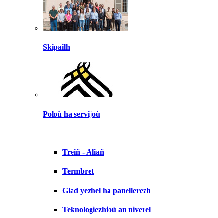
Skipailh
Poloù ha servijoù
Treiñ - Aliañ
Termbret
Glad yezhel ha panellerezh
Teknologiezhioù an niverel