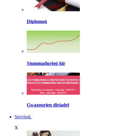
Diplomoù
Stummadurioù hir
Gwazourien diriadel
Servijoù
X