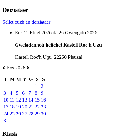
Deiziataer
Sellet ouzh an deiziataer
Eus 11 Ebrel 2026 da 26 Gwengolo 2026
Gweladennoù heñchet Kastell Roc'h Ugu
Kastell Roc'h Ugu, 22260 Pleuzal
Eos 2026
L
M
M
Y
G
S
S
1
2
3
4
5
6
7
8
9
10
11
12
13
14
15
16
17
18
19
20
21
22
23
24
25
26
27
28
29
30
31
Klask