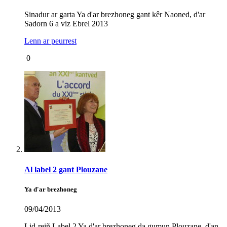
Sinadur ar garta Ya d'ar brezhoneg gant kêr Naoned, d'ar
Sadorn 6 a viz Ebrel 2013
Lenn ar peurrest
0
Al label 2 gant Plouzane
Ya d'ar brezhoneg
09/04/2013
Lid-reiñ Label 2 Ya d'ar brezhoneg da gumun Plouzane, d'an