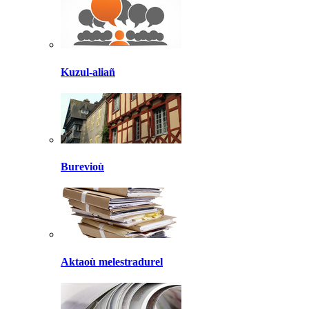
Kuzul-aliañ
Burevioù
Aktaoù melestradurel