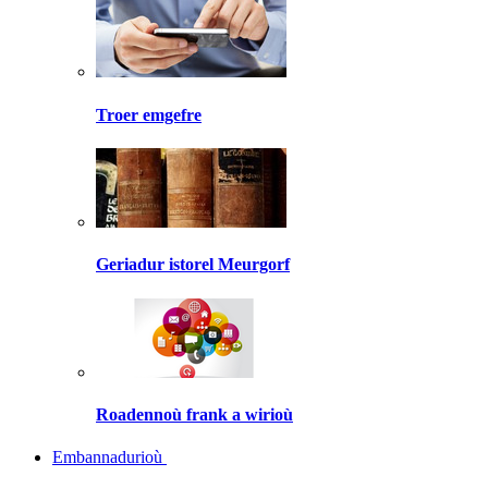
Troer emgefre
Geriadur istorel Meurgorf
Roadennoù frank a wirioù
Embannadurioù