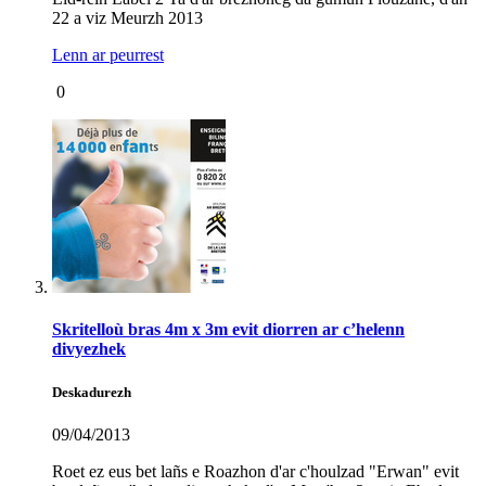
22 a viz Meurzh 2013
Lenn ar peurrest
0
Skritelloù bras 4m x 3m evit diorren ar c’helenn
divyezhek
Deskadurezh
09/04/2013
Roet ez eus bet lañs e Roazhon d'ar c'houlzad "Erwan" evit