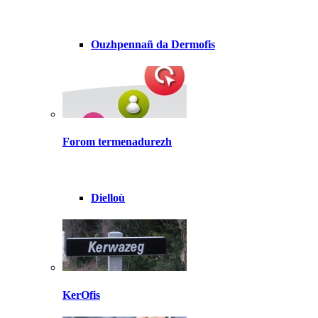
Ouzhpennañ da Dermofis
Forom termenadurezh
Dielloù
KerOfis