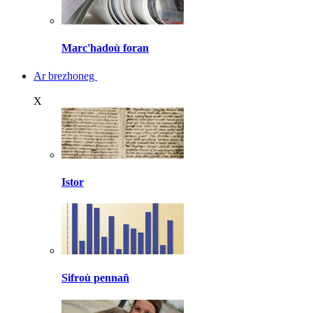
Marc'hadoù foran
Ar brezhoneg
X
Istor
Sifroù pennañ