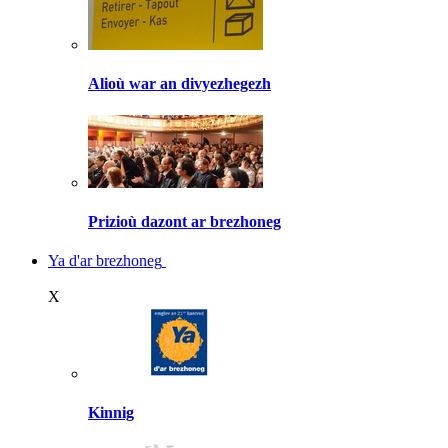
Alioù war an divyezhegezh
Prizioù dazont ar brezhoneg
Ya d'ar brezhoneg
X
Kinnig