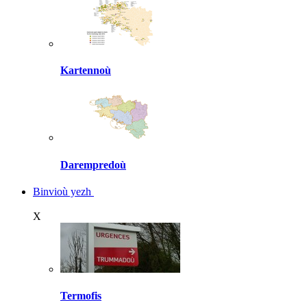
Kartennoù
Darempredoù
Binvioù yezh
X
Termofis