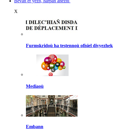
Bevañ er yezh, harpañ anezhi
X
Furmskridoù ha testennoù ofisiel divyezhek
Mediaoù
Embann