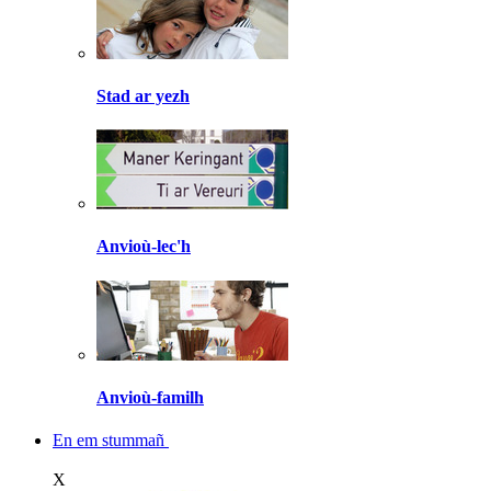
Stad ar yezh
Anvioù-lec'h
Anvioù-familh
En em stummañ
X