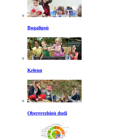
Bugaligoù
Kelenn
Obererezhioù dudi