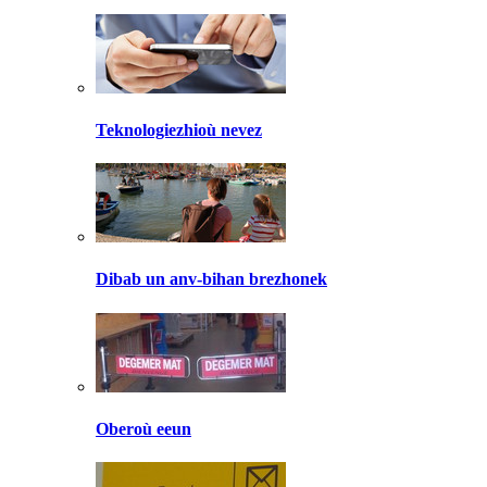
Teknologiezhioù nevez
Dibab un anv-bihan brezhonek
Oberoù eeun