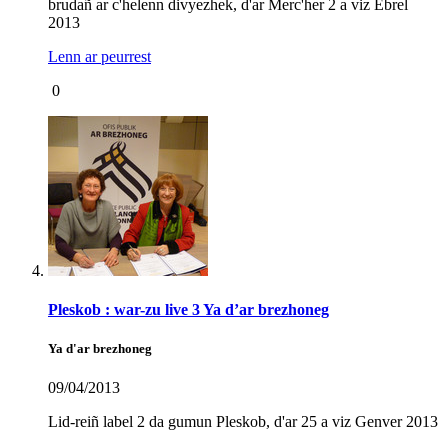
brudañ ar c'helenn divyezhek, d'ar Merc'her 2 a viz Ebrel
2013
Lenn ar peurrest
0
Pleskob : war-zu live 3 Ya d’ar brezhoneg
Ya d'ar brezhoneg
09/04/2013
Lid-reiñ label 2 da gumun Pleskob, d'ar 25 a viz Genver 2013