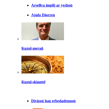
Arsellva implij ar yezhoù
Ajañs Diorren
Kuzul-merañ
Kuzul-skiantel
Divizoù hag erbedadennoù