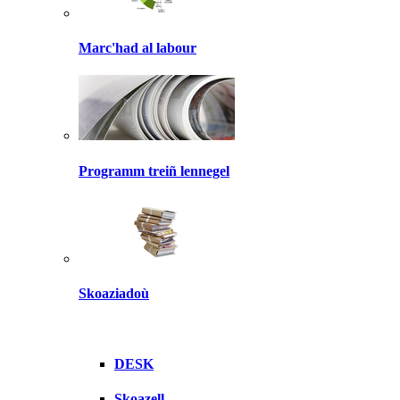
Marc'had al labour
Programm treiñ lennegel
Skoaziadoù
DESK
Skoazell