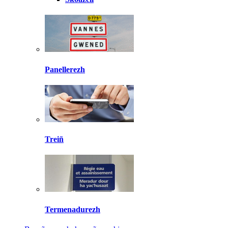
Panellerezh
Treiñ
Termenadurezh