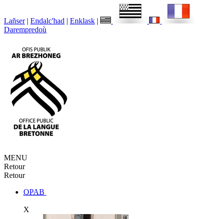
Lañser
|
Endalc'had
|
Enklask
|
Darempredoù
MENU
Retour
Retour
OPAB
X