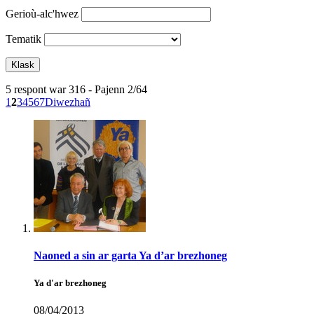
Gerioù-alc'hwez
Tematik
5 respont war 316 - Pajenn 2/64
1
2
3
4
5
6
7
Diwezhañ
Naoned a sin ar garta Ya d’ar brezhoneg
Ya d'ar brezhoneg
08/04/2013