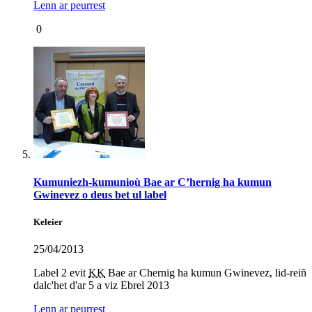
Lenn ar peurrest
0
Kumuniezh-kumunioù Bae ar C’hernig ha kumun
Gwinevez o deus bet ul label
Keleier
25/04/2013
Label 2 evit
KK
Bae ar Chernig ha kumun Gwinevez, lid-reiñ
dalc'het d'ar 5 a viz Ebrel 2013
Lenn ar peurrest