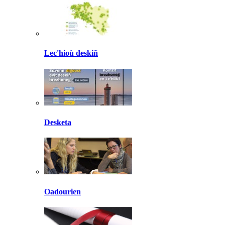
Lec'hioù deskiñ
Desketa
Oadourien