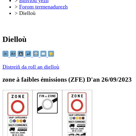
>
Binvioù yezh
>
Forom termenadurezh
>
Dielloù
Dielloù
Distreiñ da roll an dielloù
zone à faibles émissions (ZFE)
D'an 26/09/2023