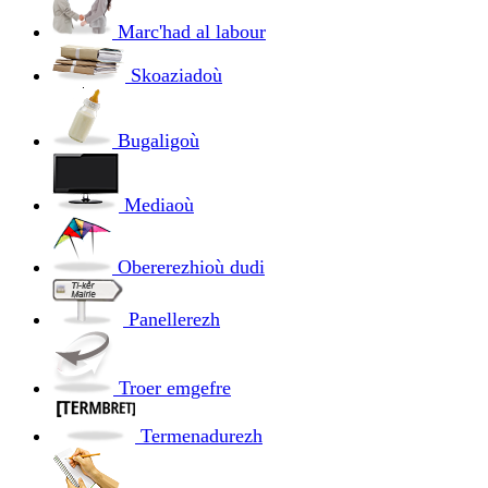
Marc'had al labour
Skoaziadoù
Bugaligoù
Mediaoù
Obererezhioù dudi
Panellerezh
Troer emgefre
Termenadurezh