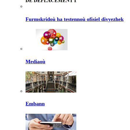
Furmskridoù ha testennoù ofisiel divyezhek
Mediaoù
Embann