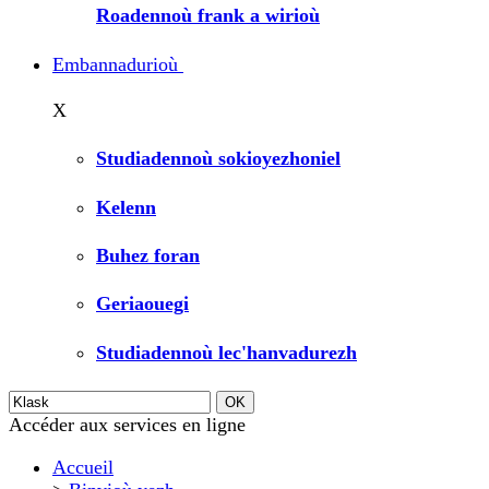
Roadennoù frank a wirioù
Embannadurioù
X
Studiadennoù sokioyezhoniel
Kelenn
Buhez foran
Geriaouegi
Studiadennoù lec'hanvadurezh
Accéder aux services en ligne
Accueil