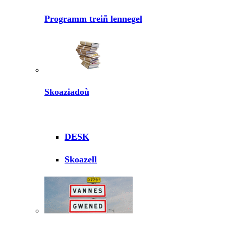
Programm treiñ lennegel
Skoaziadoù
DESK
Skoazell