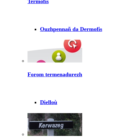
Termofis
Ouzhpennañ da Dermofis
Forom termenadurezh
Dielloù