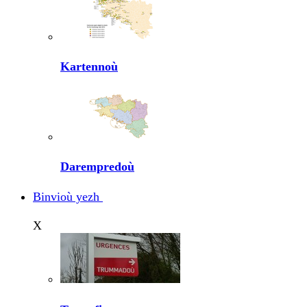
Kartennoù
Darempredoù
Binvioù yezh
X