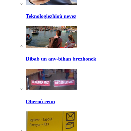
Teknologiezhioù nevez
Dibab un anv-bihan brezhonek
Oberoù eeun