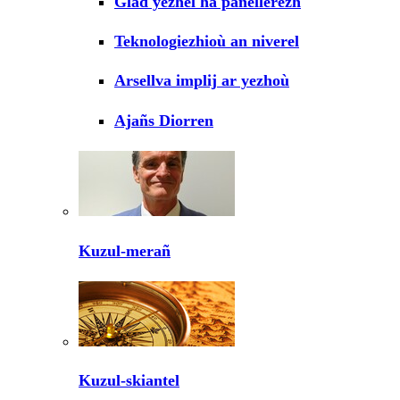
Glad yezhel ha panellerezh
Teknologiezhioù an niverel
Arsellva implij ar yezhoù
Ajañs Diorren
Kuzul-merañ
Kuzul-skiantel