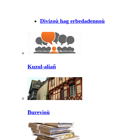
Divizoù hag erbedadennoù
Kuzul-aliañ
Burevioù