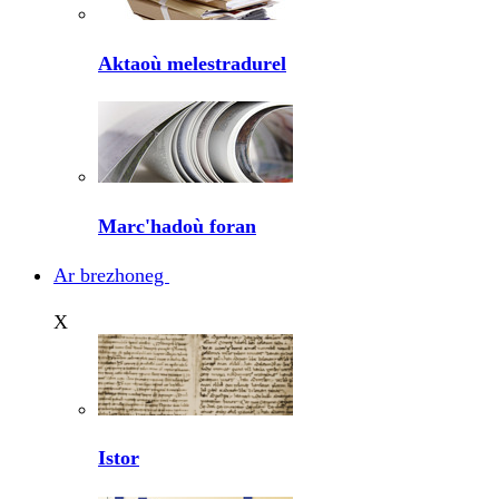
Aktaoù melestradurel
Marc'hadoù foran
Ar brezhoneg
X
Istor