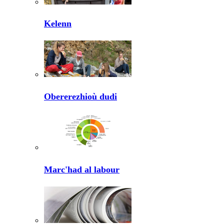
Kelenn
Obererezhioù dudi
Marc'had al labour