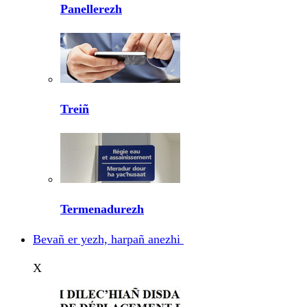
Panellerezh
Treiñ
Termenadurezh
Bevañ er yezh, harpañ anezhi
X