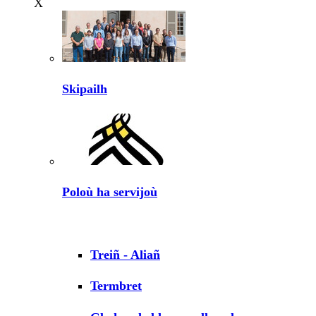
X
Skipailh
Poloù ha servijoù
Treiñ - Aliañ
Termbret