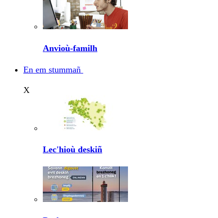
Anvioù-familh
En em stummañ
X
Lec'hioù deskiñ