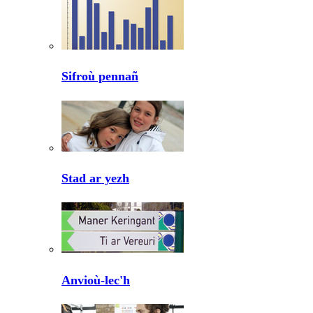
Sifroù pennañ
Stad ar yezh
Anvioù-lec'h