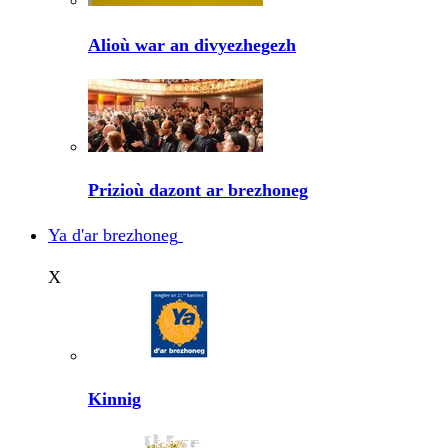
Alioù war an divyezhegezh
Prizioù dazont ar brezhoneg
Ya d'ar brezhoneg
X
Kinnig