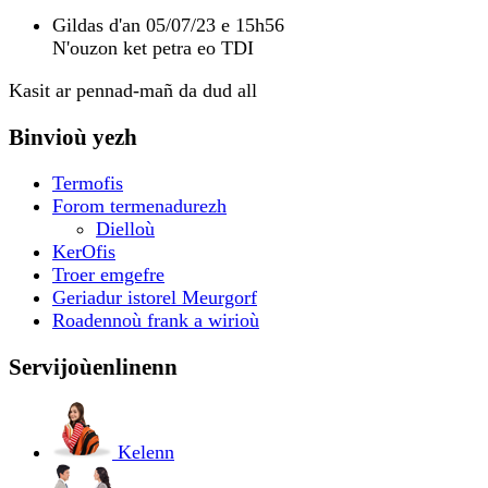
Gildas
d'an 05/07/23 e 15h56
N'ouzon ket petra eo TDI
Kasit ar pennad-mañ da dud all
Binvioù yezh
Termofis
Forom termenadurezh
Dielloù
KerOfis
Troer emgefre
Geriadur istorel Meurgorf
Roadennoù frank a wirioù
Servijoù
enlinenn
Kelenn