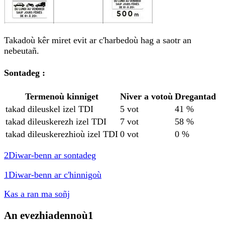
Takadoù kêr miret evit ar c'harbedoù hag a saotr an
nebeutañ.
Sontadeg :
Termenoù kinniget
Niver a votoù
Dregantad
takad dileuskel izel TDI
5 vot
41 %
takad dileuskerezh izel TDI
7 vot
58 %
takad dileuskerezhioù izel TDI
0 vot
0 %
2
Diwar-benn ar sontadeg
1
Diwar-benn ar c'hinnigoù
Kas a ran ma soñj
An evezhiadennoù
1