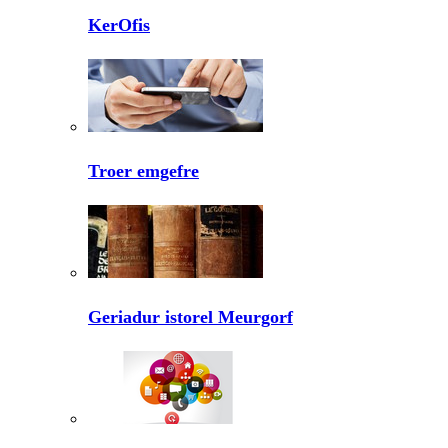
KerOfis
Troer emgefre
Geriadur istorel Meurgorf