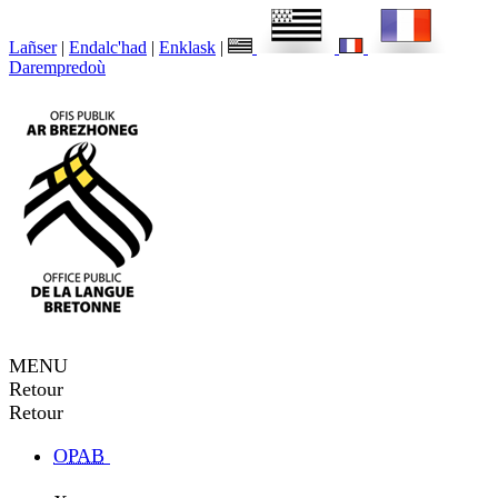
Lañser
|
Endalc'had
|
Enklask
|
Darempredoù
MENU
Retour
Retour
OPAB