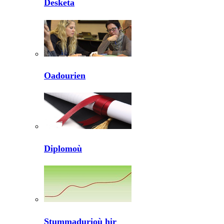
Desketa
Oadourien
Diplomoù
Stummadurioù hir