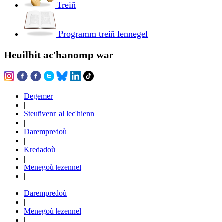
Treiñ
Programm treiñ lennegel
Heuilhit ac'hanomp war
Degemer
|
Steuñvenn al lec'hienn
|
Darempredoù
|
Kredadoù
|
Menegoù lezennel
|
Darempredoù
|
Menegoù lezennel
|