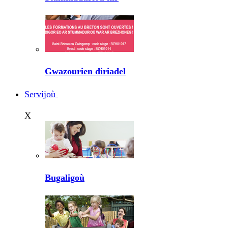
Gwazourien diriadel
Servijoù
X
Bugaligoù