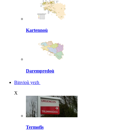
Kartennoù
Darempredoù
Binvioù yezh
X
Termofis