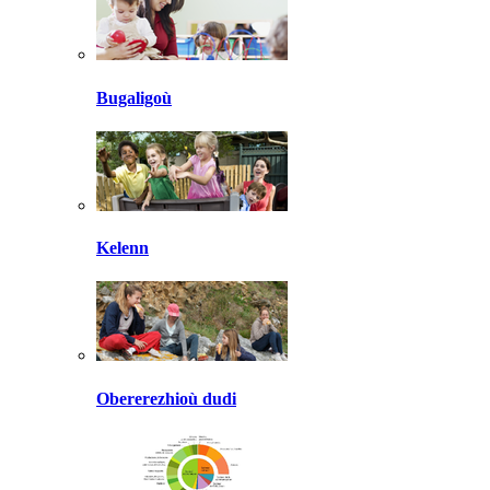
Bugaligoù
Kelenn
Obererezhioù dudi