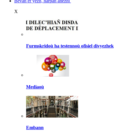
Bevañ er yezh, harpañ anezhi
X
Furmskridoù ha testennoù ofisiel divyezhek
Mediaoù
Embann