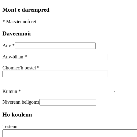
Mont e darempred
* Maeziennoù ret
Daveennoù
Anv
*
Anv-bihan
*
Chomlec'h postel
*
Kumun
*
Niverenn bellgomz
Ho koulenn
Testenn