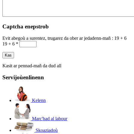
Captcha enepstrob
Evit abegoù a surentez, trugarez da ober ar jedadenn-mañ :
19 + 6
19 + 6
*
Kasit ar pennad-mañ da dud all
Servijoù
enlinenn
Kelenn
Marc'had al labour
Skoaziadoù