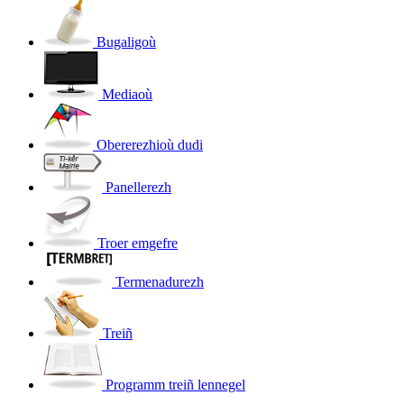
Bugaligoù
Mediaoù
Obererezhioù dudi
Panellerezh
Troer emgefre
Termenadurezh
Treiñ
Programm treiñ lennegel