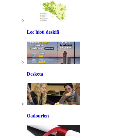
Lec'hioù deskiñ
Desketa
Oadourien