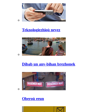
Teknologiezhioù nevez
Dibab un anv-bihan brezhonek
Oberoù eeun