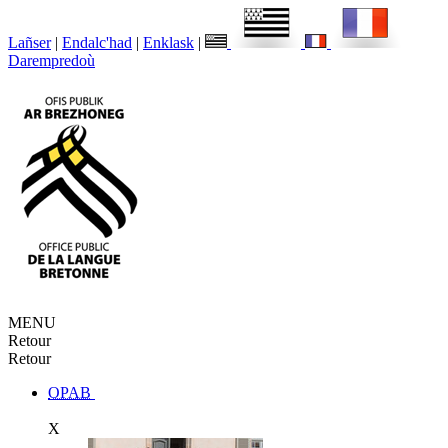
Lañser
|
Endalc'had
|
Enklask
|
Darempredoù
MENU
Retour
Retour
OPAB
X