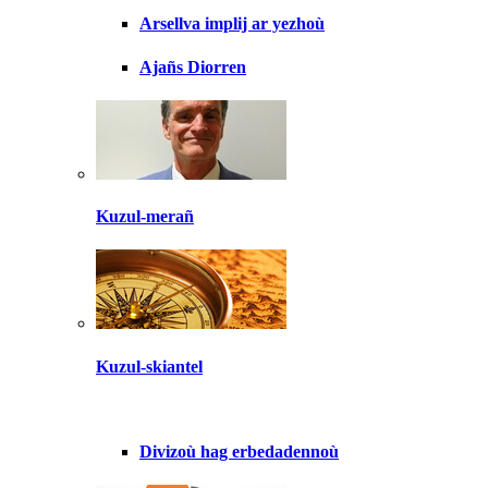
Arsellva implij ar yezhoù
Ajañs Diorren
Kuzul-merañ
Kuzul-skiantel
Divizoù hag erbedadennoù