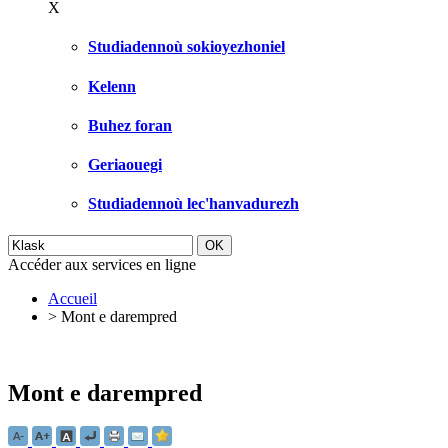
X
Studiadennoù sokioyezhoniel
Kelenn
Buhez foran
Geriaouegi
Studiadennoù lec'hanvadurezh
Accéder aux services en ligne
Accueil
>
Mont e darempred
Mont e darempred