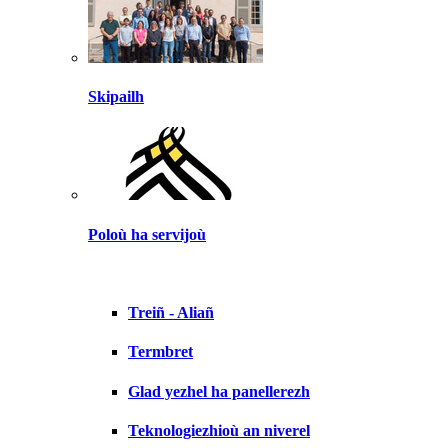
Skipailh
Poloù ha servijoù
Treiñ - Aliañ
Termbret
Glad yezhel ha panellerezh
Teknologiezhioù an niverel