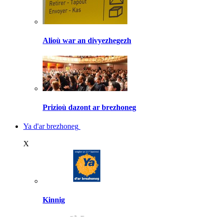
Alioù war an divyezhegezh
Prizioù dazont ar brezhoneg
Ya d'ar brezhoneg
X
Kinnig