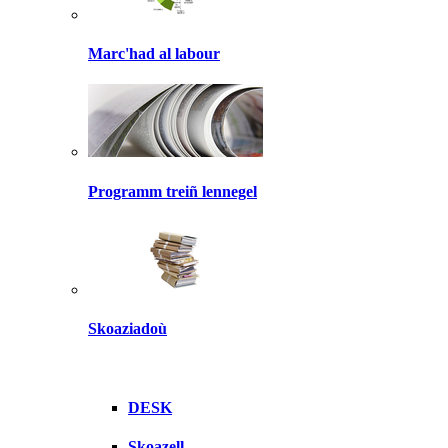
Marc'had al labour
Programm treiñ lennegel
Skoaziadoù
DESK
Skoazell