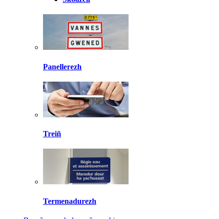
Panellerezh
Treiñ
Termenadurezh