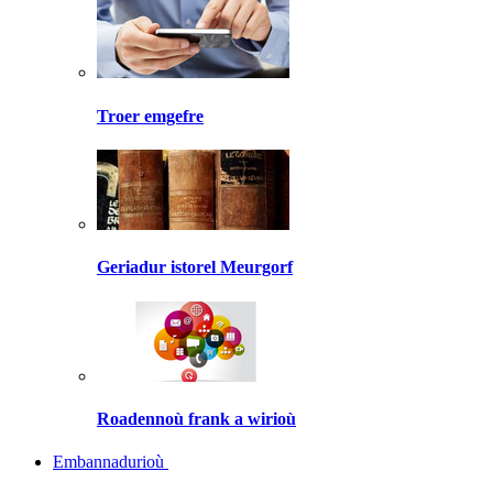
Troer emgefre
Geriadur istorel Meurgorf
Roadennoù frank a wirioù
Embannadurioù