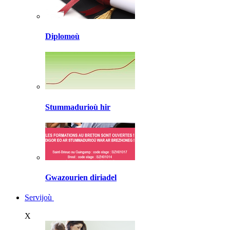
Diplomoù
Stummadurioù hir
Gwazourien diriadel
Servijoù
X