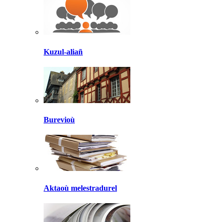
Kuzul-aliañ
Burevioù
Aktaoù melestradurel