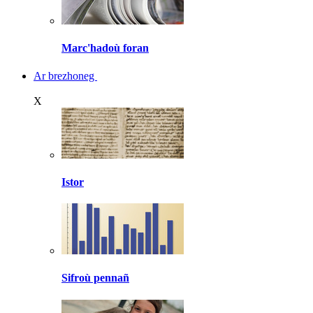
Marc'hadoù foran
Ar brezhoneg
X
Istor
Sifroù pennañ