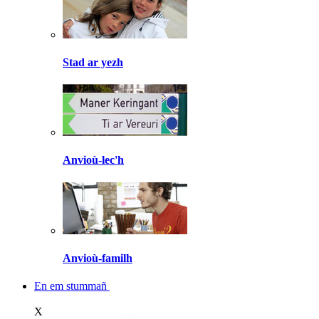
Stad ar yezh
Anvioù-lec'h
Anvioù-familh
En em stummañ
X