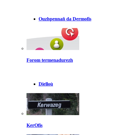
Ouzhpennañ da Dermofis
Forom termenadurezh
Dielloù
KerOfis