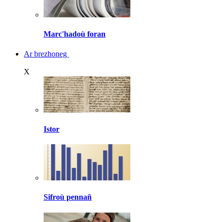
Marc'hadoù foran
Ar brezhoneg
X
Istor
Sifroù pennañ