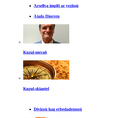
Arsellva implij ar yezhoù
Ajañs Diorren
Kuzul-merañ
Kuzul-skiantel
Divizoù hag erbedadennoù