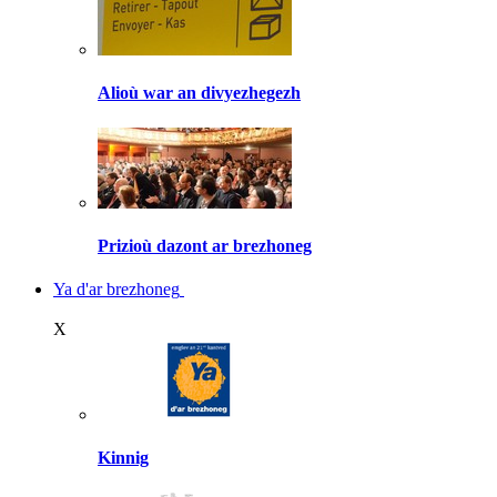
Alioù war an divyezhegezh
Prizioù dazont ar brezhoneg
Ya d'ar brezhoneg
X
Kinnig