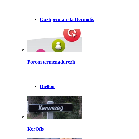
Ouzhpennañ da Dermofis
Forom termenadurezh
Dielloù
KerOfis