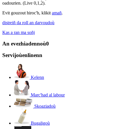
oadourien. (Live 0,1,2).
Evit gouzout hiroc'h, klikit
amañ
.
distreiñ da roll an darvoudoù
Kas a ran ma soñj
An evezhiadennoù
0
Servijoù
enlinenn
Kelenn
Marc'had al labour
Skoaziadoù
Bugaligoù