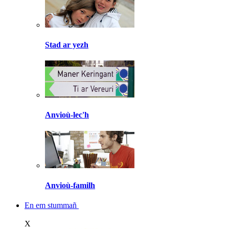
Stad ar yezh
Anvioù-lec'h
Anvioù-familh
En em stummañ
X