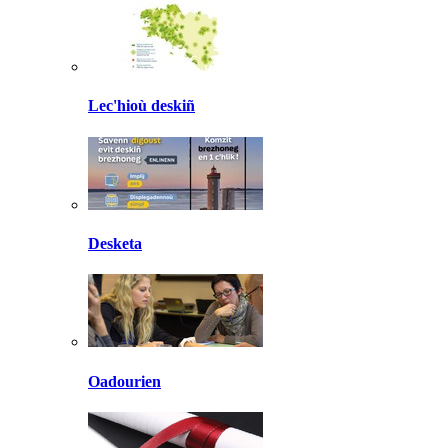
Lec'hioù deskiñ
Desketa
Oadourien