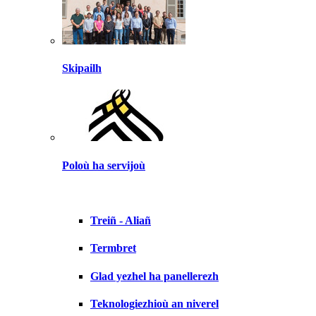
Skipailh
Poloù ha servijoù
Treiñ - Aliañ
Termbret
Glad yezhel ha panellerezh
Teknologiezhioù an niverel