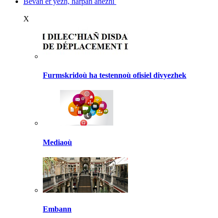
Bevañ er yezh, harpañ anezhi
X
Furmskridoù ha testennoù ofisiel divyezhek
Mediaoù
Embann