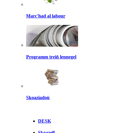
Marc'had al labour
Programm treiñ lennegel
Skoaziadoù
DESK
Skoazell