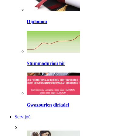
Diplomoù
Stummadurioù hir
Gwazourien diriadel
Servijoù
X