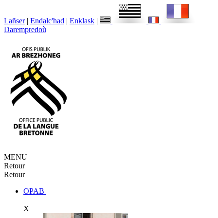
Lañser
|
Endalc'had
|
Enklask
|
Darempredoù
MENU
Retour
Retour
OPAB
X