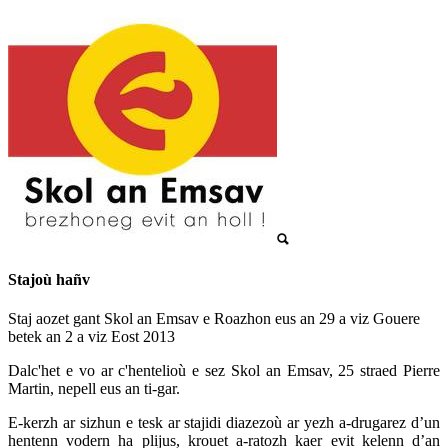
Stajoù hañv
Staj aozet gant Skol an Emsav e Roazhon eus an 29 a viz Gouere
betek an 2 a viz Eost 2013
Dalc'het e vo ar c'hentelioù e sez Skol an Emsav, 25 straed Pierre
Martin, nepell eus an ti-gar.
E-kerzh ar sizhun e tesk ar stajidi diazezoù ar yezh a-drugarez d’un
hentenn vodern ha plijus, krouet a-ratozh kaer evit kelenn d’an