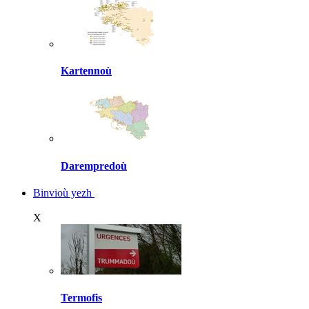
Kartennoù
Darempredoù
Binvioù yezh
X
Termofis