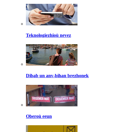
Teknologiezhioù nevez
Dibab un anv-bihan brezhonek
Oberoù eeun