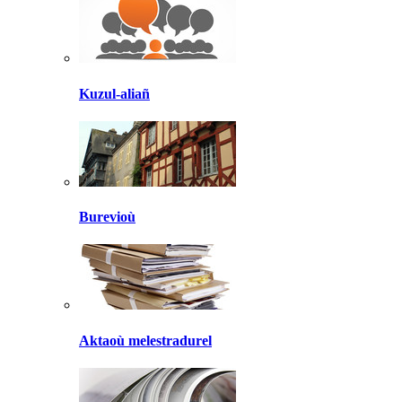
Kuzul-aliañ
Burevioù
Aktaoù melestradurel