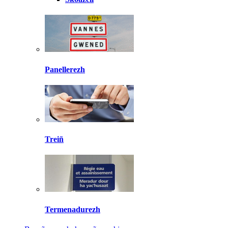
Panellerezh
Treiñ
Termenadurezh