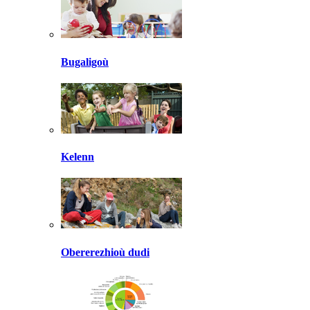
Bugaligoù
Kelenn
Obererezhioù dudi