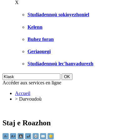
X
Studiadennoù sokioyezhoniel
Kelenn
Buhez foran
Geriaouegi
Studiadennoù lec'hanvadurezh
Accéder aux services en ligne
Accueil
>
Darvoudoù
Staj e Roazhon