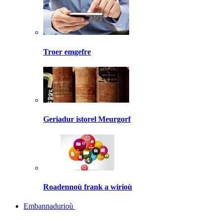
Troer emgefre
Geriadur istorel Meurgorf
Roadennoù frank a wirioù
Embannadurioù