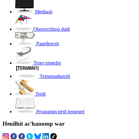
Mediaoù
Obererezhioù dudi
Panellerezh
Troer emgefre
Termenadurezh
Treiñ
Programm treiñ lennegel
Heuilhit ac'hanomp war