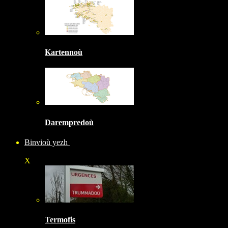
Kartennoù
Darempredoù
Binvioù yezh
X
Termofis