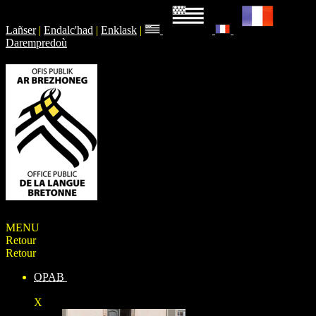
Lañser
|
Endalc'had
|
Enklask
|
Darempredoù
MENU
Retour
Retour
OPAB
X