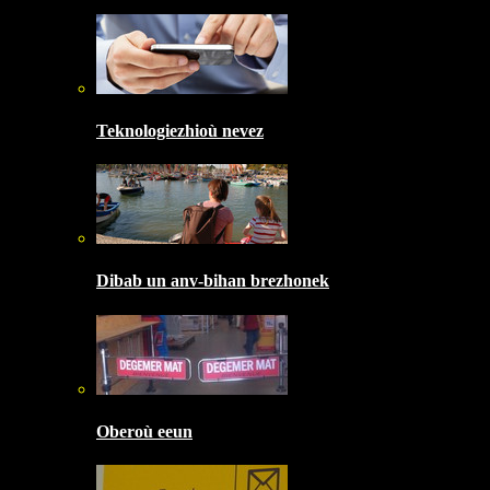
Teknologiezhioù nevez
Dibab un anv-bihan brezhonek
Oberoù eeun