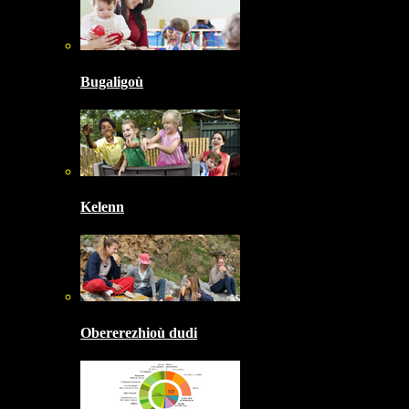
Bugaligoù
Kelenn
Obererezhioù dudi