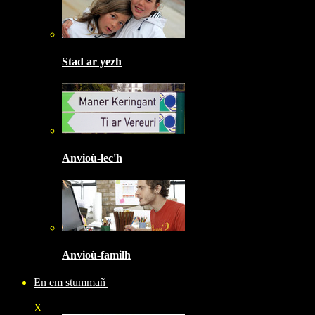
Stad ar yezh
Anvioù-lec'h
Anvioù-familh
En em stummañ
X