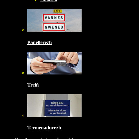
Panellerezh
Treiñ
Termenadurezh