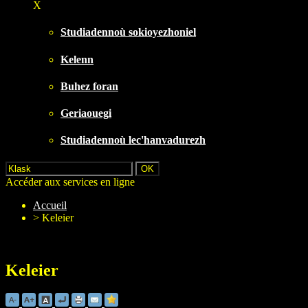
X
Studiadennoù sokioyezhoniel
Kelenn
Buhez foran
Geriaouegi
Studiadennoù lec'hanvadurezh
Accéder aux services en ligne
Accueil
>
Keleier
Keleier