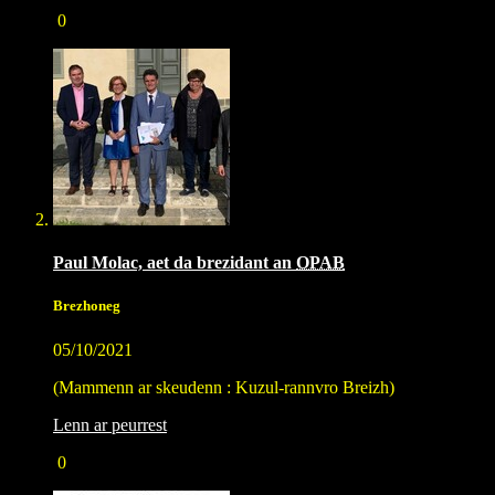
0
Paul Molac, aet da brezidant an
OPAB
Brezhoneg
05/10/2021
(Mammenn ar skeudenn : Kuzul-rannvro Breizh)
Lenn ar peurrest
0