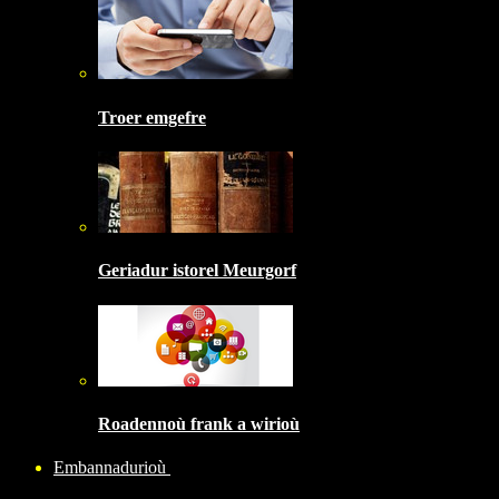
Troer emgefre
Geriadur istorel Meurgorf
Roadennoù frank a wirioù
Embannadurioù