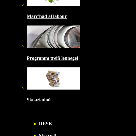
Marc'had al labour
Programm treiñ lennegel
Skoaziadoù
DESK
Skoazell