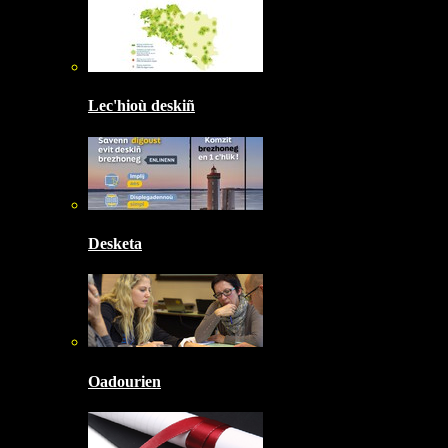
Lec'hioù deskiñ
Desketa
Oadourien