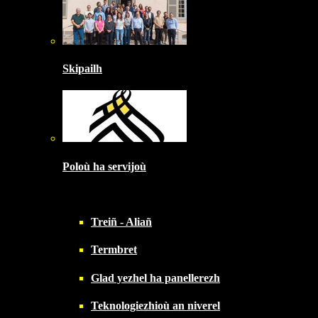
Skipailh
Poloù ha servijoù
Treiñ - Aliañ
Termbret
Glad yezhel ha panellerezh
Teknologiezhioù an niverel