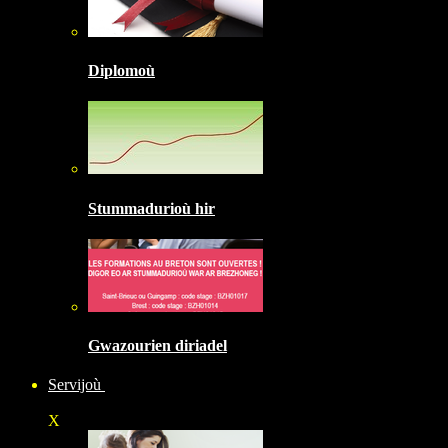
Diplomoù
Stummadurioù hir
Gwazourien diriadel
Servijoù
X