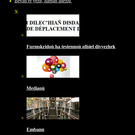
Bevañ er yezh, harpañ anezhi
X
Furmskridoù ha testennoù ofisiel divyezhek
Mediaoù
Embann