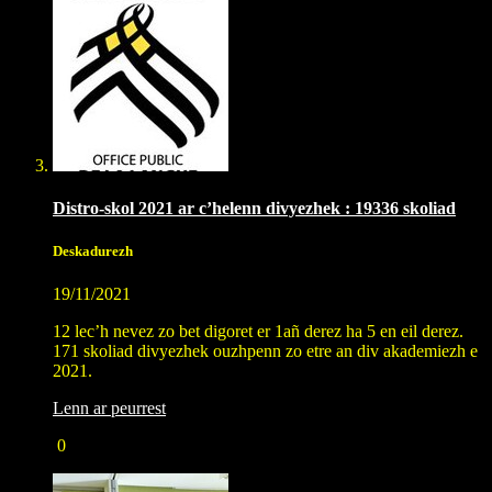
Distro-skol 2021 ar c’helenn divyezhek : 19336 skoliad
Deskadurezh
19/11/2021
12 lec’h nevez zo bet digoret er 1añ derez ha 5 en eil derez.
171 skoliad divyezhek ouzhpenn zo etre an div akademiezh e
2021.
Lenn ar peurrest
0