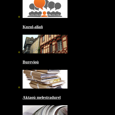
Kuzul-aliañ
Burevioù
Aktaoù melestradurel