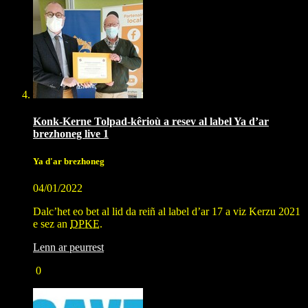
Konk-Kerne Tolpad-kêrioù a resev al label Ya d’ar
brezhoneg live 1
Ya d'ar brezhoneg
04/01/2022
Dalc’het eo bet al lid da reiñ al label d’ar 17 a viz Kerzu 2021
e sez an
DPKE
.
Lenn ar peurrest
0