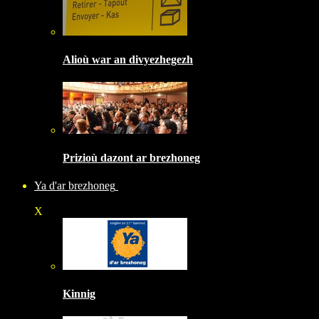
Alioù war an divyezhegezh
Prizioù dazont ar brezhoneg
Ya d'ar brezhoneg
X
Kinnig