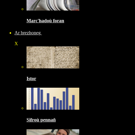
Marc'hadoù foran
Ar brezhoneg
X
Istor
Sifroù pennañ