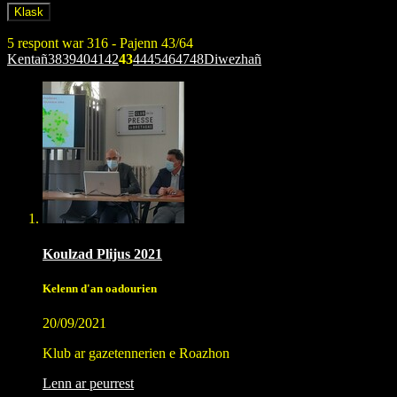
5 respont war 316 - Pajenn 43/64
Kentañ
38
39
40
41
42
43
44
45
46
47
48
Diwezhañ
Koulzad Plijus 2021
Kelenn d'an oadourien
20/09/2021
Klub ar gazetennerien e Roazhon
Lenn ar peurrest