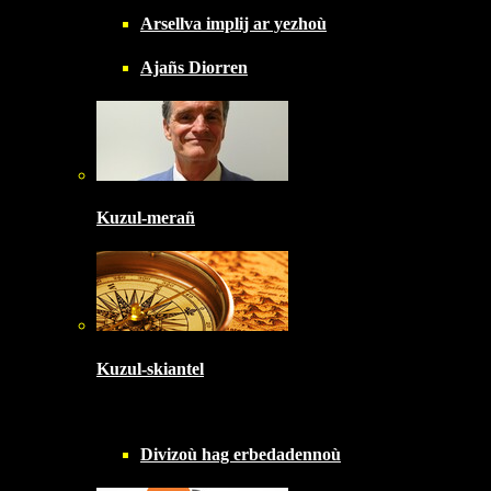
Arsellva implij ar yezhoù
Ajañs Diorren
Kuzul-merañ
Kuzul-skiantel
Divizoù hag erbedadennoù