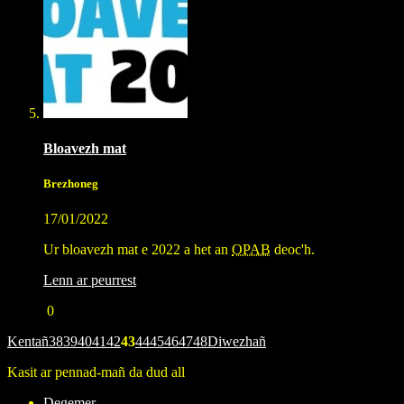
Bloavezh mat
Brezhoneg
17/01/2022
Ur bloavezh mat e 2022 a het an
OPAB
deoc'h.
Lenn ar peurrest
0
Kentañ
38
39
40
41
42
43
44
45
46
47
48
Diwezhañ
Kasit ar pennad-mañ da dud all
Degemer