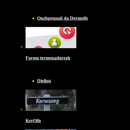
Ouzhpennañ da Dermofis
Forom termenadurezh
Dielloù
KerOfis