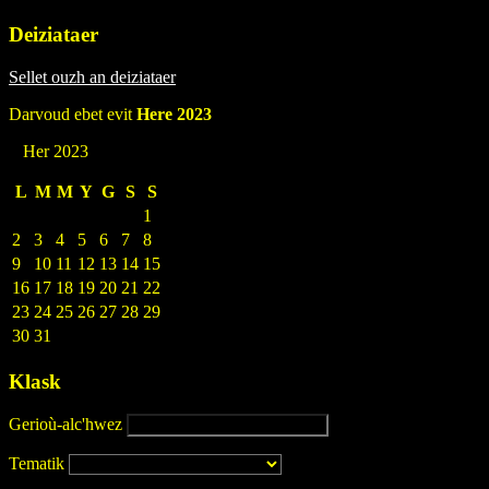
Deiziataer
Sellet ouzh an deiziataer
Darvoud ebet evit
Here 2023
Her 2023
L
M
M
Y
G
S
S
1
2
3
4
5
6
7
8
9
10
11
12
13
14
15
16
17
18
19
20
21
22
23
24
25
26
27
28
29
30
31
Klask
Gerioù-alc'hwez
Tematik