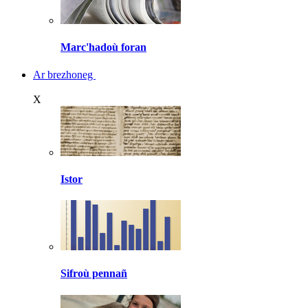
Marc'hadoù foran
Ar brezhoneg
X
Istor
Sifroù pennañ