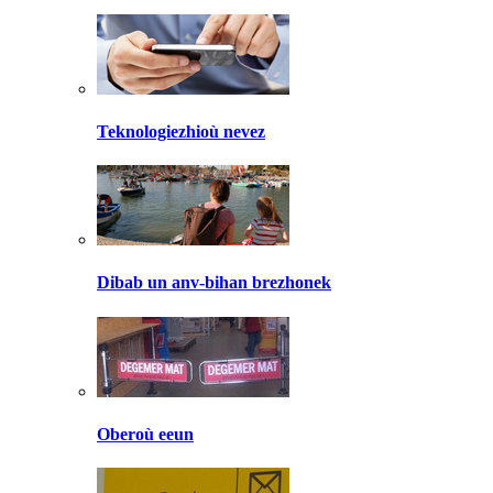
Teknologiezhioù nevez
Dibab un anv-bihan brezhonek
Oberoù eeun