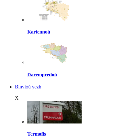
Kartennoù
Darempredoù
Binvioù yezh
X
Termofis