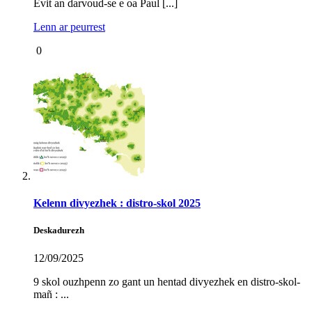
Evit an darvoud-se e oa Paul [...]
Lenn ar peurrest
0
Kelenn divyezhek : distro-skol 2025
Deskadurezh
12/09/2025
9 skol ouzhpenn zo gant un hentad divyezhek en distro-skol-
mañ : ...