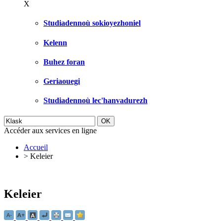
X
Studiadennoù sokioyezhoniel
Kelenn
Buhez foran
Geriaouegi
Studiadennoù lec'hanvadurezh
Accéder aux services en ligne
Accueil
>
Keleier
Keleier