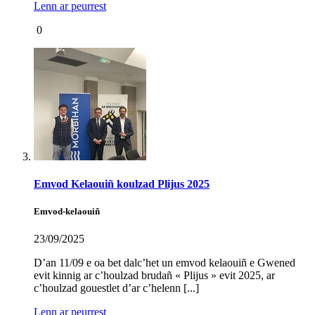
Lenn ar peurrest
0
Emvod Kelaouiñ koulzad Plijus 2025
Emvod-kelaouiñ
23/09/2025
D’an 11/09 e oa bet dalc’het un emvod kelaouiñ e Gwened
evit kinnig ar c’houlzad brudañ « Plijus » evit 2025, ar
c’houlzad gouestlet d’ar c’helenn [...]
Lenn ar peurrest