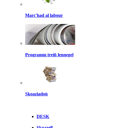
Marc'had al labour
Programm treiñ lennegel
Skoaziadoù
DESK
Skoazell