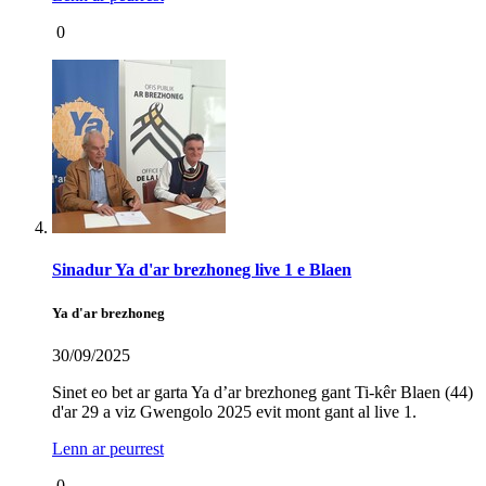
0
Sinadur Ya d'ar brezhoneg live 1 e Blaen
Ya d'ar brezhoneg
30/09/2025
Sinet eo bet ar garta Ya d’ar brezhoneg gant Ti-kêr Blaen (44)
d'ar 29 a viz Gwengolo 2025 evit mont gant al live 1.
Lenn ar peurrest
0