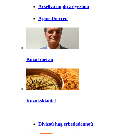
Arsellva implij ar yezhoù
Ajañs Diorren
Kuzul-merañ
Kuzul-skiantel
Divizoù hag erbedadennoù