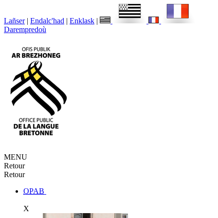
Lañser
|
Endalc'had
|
Enklask
|
Darempredoù
MENU
Retour
Retour
OPAB
X