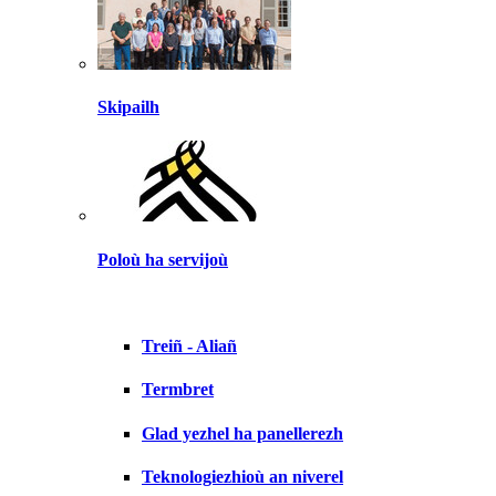
Skipailh
Poloù ha servijoù
Treiñ - Aliañ
Termbret
Glad yezhel ha panellerezh
Teknologiezhioù an niverel