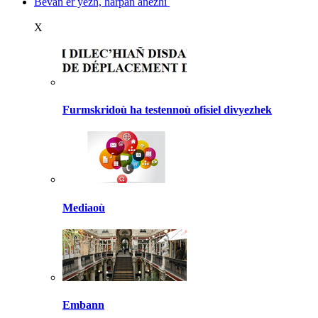
Bevañ er yezh, harpañ anezhi
X
Furmskridoù ha testennoù ofisiel divyezhek
Mediaoù
Embann