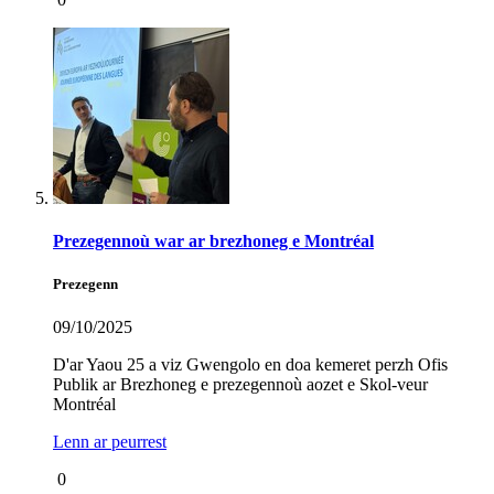
Prezegennoù war ar brezhoneg e Montréal
Prezegenn
09/10/2025
D'ar Yaou 25 a viz Gwengolo en doa kemeret perzh Ofis
Publik ar Brezhoneg e prezegennoù aozet e Skol-veur
Montréal
Lenn ar peurrest
0