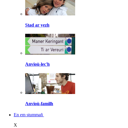
Stad ar yezh
Anvioù-lec'h
Anvioù-familh
En em stummañ
X