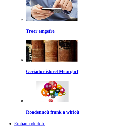
Troer emgefre
Geriadur istorel Meurgorf
Roadennoù frank a wirioù
Embannadurioù