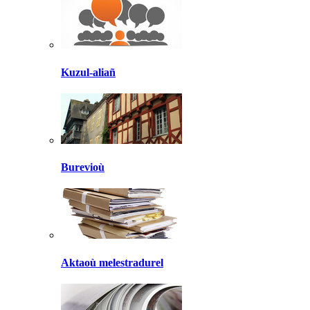
Kuzul-aliañ
Burevioù
Aktaoù melestradurel