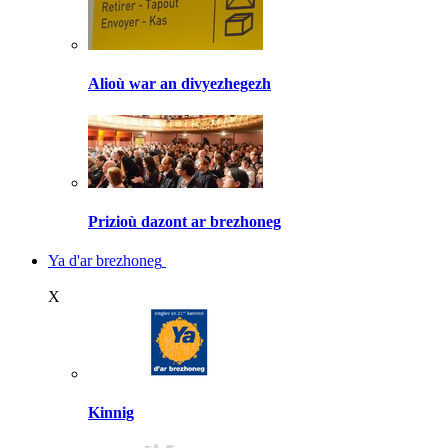
Alioù war an divyezhegezh
Prizioù dazont ar brezhoneg
Ya d'ar brezhoneg
X
Kinnig