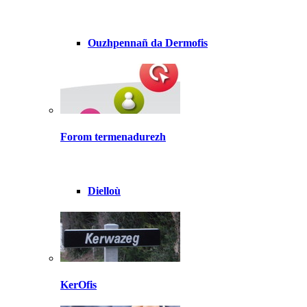
Ouzhpennañ da Dermofis
Forom termenadurezh
Dielloù
KerOfis