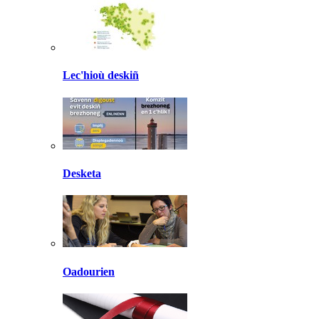
Lec'hioù deskiñ
Desketa
Oadourien