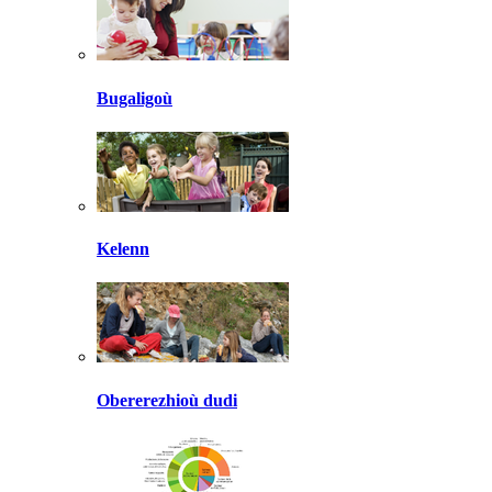
Bugaligoù
Kelenn
Obererezhioù dudi