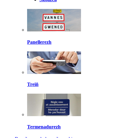
Panellerezh
Treiñ
Termenadurezh