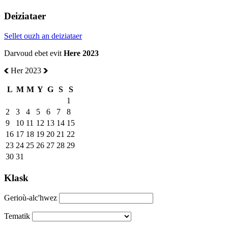
Deiziataer
Sellet ouzh an deiziataer
Darvoud ebet evit
Here 2023
Her 2023
L
M
M
Y
G
S
S
1
2
3
4
5
6
7
8
9
10
11
12
13
14
15
16
17
18
19
20
21
22
23
24
25
26
27
28
29
30
31
Klask
Gerioù-alc'hwez
Tematik