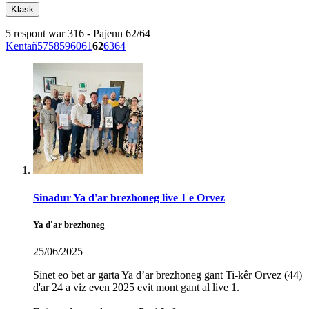
5 respont war 316 - Pajenn 62/64
Kentañ
57
58
59
60
61
62
63
64
Sinadur Ya d'ar brezhoneg live 1 e Orvez
Ya d'ar brezhoneg
25/06/2025
Sinet eo bet ar garta Ya d’ar brezhoneg gant Ti-kêr Orvez (44)
d'ar 24 a viz even 2025 evit mont gant al live 1.