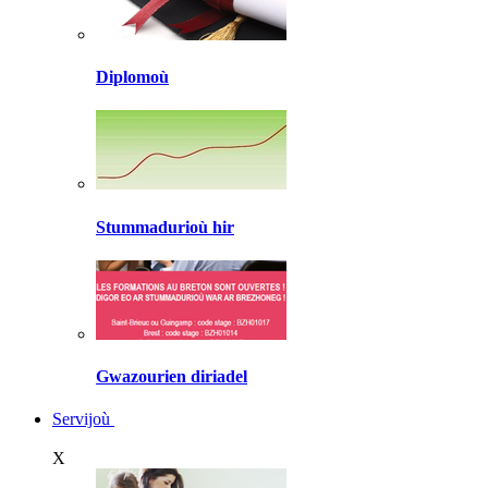
Diplomoù
Stummadurioù hir
Gwazourien diriadel
Servijoù
X