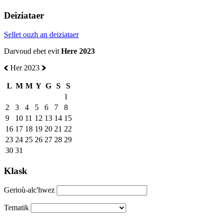
Deiziataer
Sellet ouzh an deiziataer
Darvoud ebet evit
Here 2023
Her 2023
L
M
M
Y
G
S
S
1
2
3
4
5
6
7
8
9
10
11
12
13
14
15
16
17
18
19
20
21
22
23
24
25
26
27
28
29
30
31
Klask
Gerioù-alc'hwez
Tematik