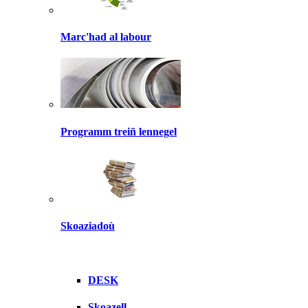
Marc'had al labour
Programm treiñ lennegel
Skoaziadoù
DESK
Skoazell