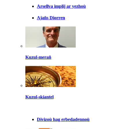
Arsellva implij ar yezhoù
Ajañs Diorren
Kuzul-merañ
Kuzul-skiantel
Divizoù hag erbedadennoù