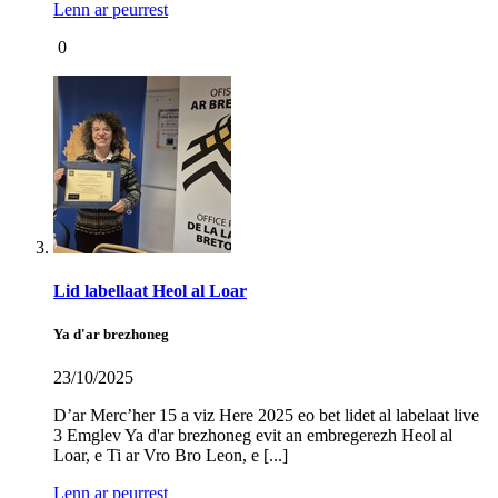
Lenn ar peurrest
0
Lid labellaat Heol al Loar
Ya d'ar brezhoneg
23/10/2025
D’ar Merc’her 15 a viz Here 2025 eo bet lidet al labelaat live
3 Emglev Ya d'ar brezhoneg evit an embregerezh Heol al
Loar, e Ti ar Vro Bro Leon, e [...]
Lenn ar peurrest