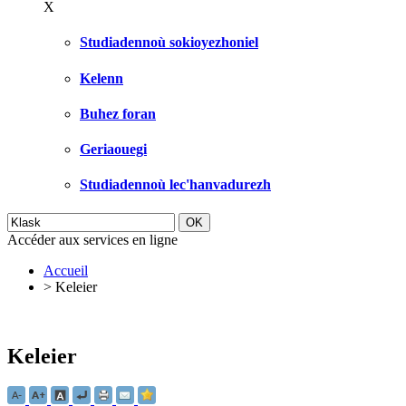
X
Studiadennoù sokioyezhoniel
Kelenn
Buhez foran
Geriaouegi
Studiadennoù lec'hanvadurezh
Accéder aux services en ligne
Accueil
>
Keleier
Keleier