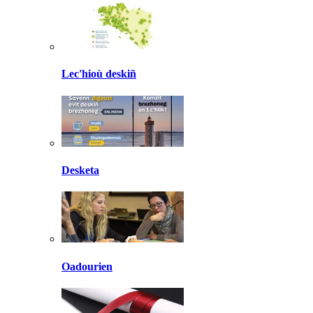
Lec'hioù deskiñ
Desketa
Oadourien