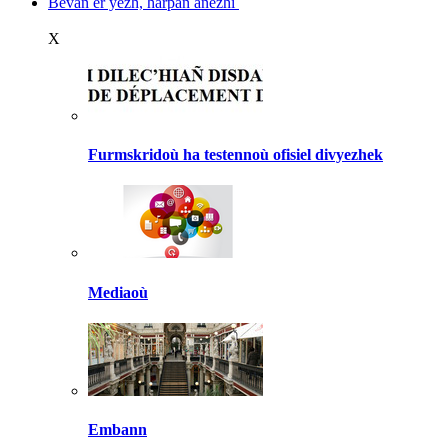
Bevañ er yezh, harpañ anezhi
X
Furmskridoù ha testennoù ofisiel divyezhek
Mediaoù
Embann