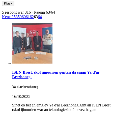
5 respont war 316 - Pajenn 63/64
Kentañ
58
59
60
61
62
63
64
ISEN Brest, skol ijinourien gentañ da sinañ Ya d'ar
Brezhoneg.
Ya d'ar brezhoneg
16/10/2025
Sinet eo bet an emglev Ya d'ar Brezhoneg gant an ISEN Brest
(skol ijinourien war an teknologiezhioù nevez hag an