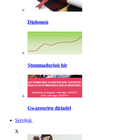
Diplomoù
Stummadurioù hir
Gwazourien diriadel
Servijoù
X