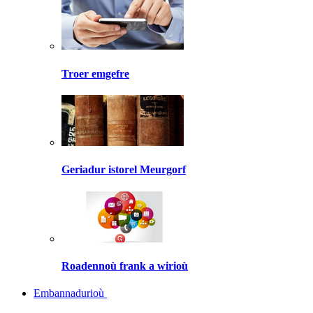
Troer emgefre
Geriadur istorel Meurgorf
Roadennoù frank a wirioù
Embannadurioù