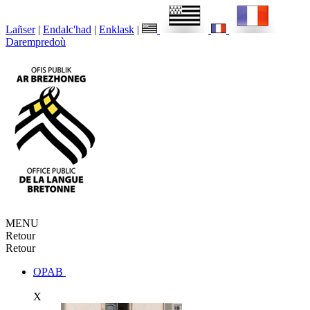
Lañser
|
Endalc'had
|
Enklask
|
Darempredoù
MENU
Retour
Retour
OPAB
X