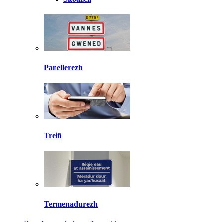
Panellerezh
Treiñ
Termenadurezh