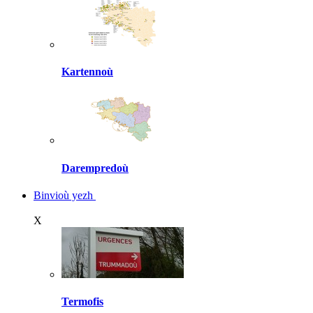
Kartennoù
Darempredoù
Binvioù yezh
X
Termofis