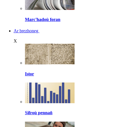
Marc'hadoù foran
Ar brezhoneg
X
Istor
Sifroù pennañ