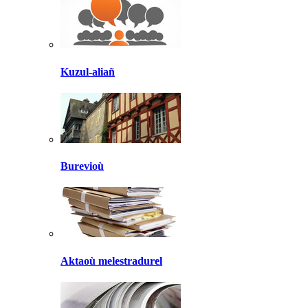
Kuzul-aliañ
Burevioù
Aktaoù melestradurel