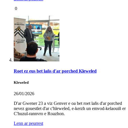
0
Roet ez eus bet lañs d'ar porched Kleweled
Kleweled
26/01/2026
D'ar Gwener 23 a viz Genver e oa bet roet lañs d'ar porched
nevez gouestlet d'ar c'hleweled, e-kerzh un emvod-kelaouiñ er
C'huzul-rannvro e Roazhon.
Lenn ar peurrest