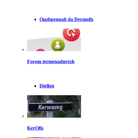
Ouzhpennañ da Dermofis
Forom termenadurezh
Dielloù
KerOfis