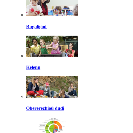
Bugaligoù
Kelenn
Obererezhioù dudi