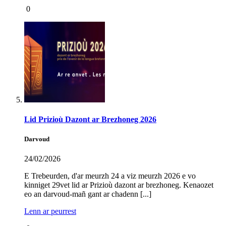
0
Lid Prizioù Dazont ar Brezhoneg 2026
Darvoud
24/02/2026
E Trebeurden, d'ar meurzh 24 a viz meurzh 2026 e vo
kinniget 29vet lid ar Prizioù dazont ar brezhoneg. Kenaozet
eo an darvoud-mañ gant ar chadenn [...]
Lenn ar peurrest