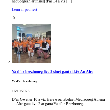
naoudegezh artifisiel) d’ar 14 a viz [...]
Lenn ar peurrest
0
Ya d’ar brezhoneg live 2 sinet gant ti-kêr An Alre
Ya d'ar brezhoneg
16/10/2025
D’ar Gwener 10 a viz Here e oa labelaet Mediaoueg Athena
an Alre gant live 2 ar garta Ya d’ar Brezhoneg.