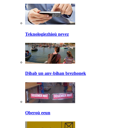
Teknologiezhioù nevez
Dibab un anv-bihan brezhonek
Oberoù eeun