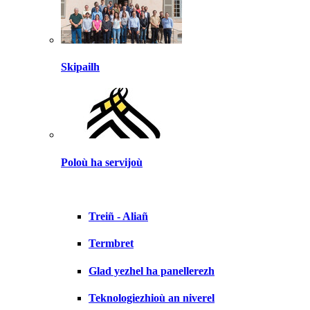
Skipailh
Poloù ha servijoù
Treiñ - Aliañ
Termbret
Glad yezhel ha panellerezh
Teknologiezhioù an niverel