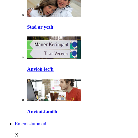
Stad ar yezh
Anvioù-lec'h
Anvioù-familh
En em stummañ
X