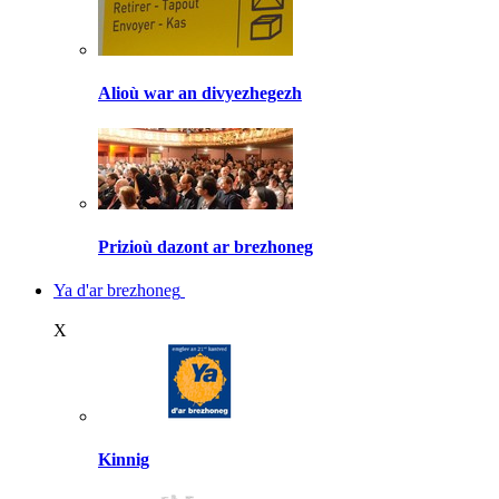
Alioù war an divyezhegezh
Prizioù dazont ar brezhoneg
Ya d'ar brezhoneg
X
Kinnig