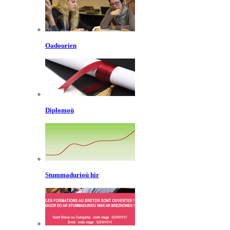
Oadourien
Diplomoù
Stummadurioù hir