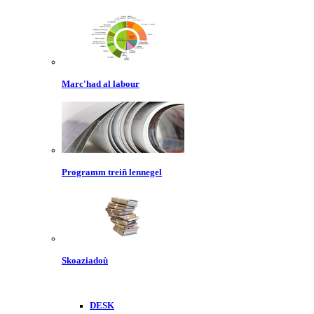
Marc'had al labour
Programm treiñ lennegel
Skoaziadoù
DESK