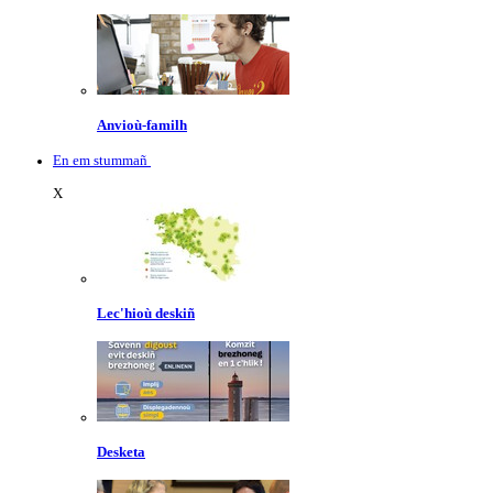
Anvioù-familh
En em stummañ
X
Lec'hioù deskiñ
Desketa