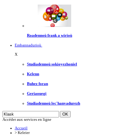
Roadennoù frank a wirioù
Embannadurioù
X
Studiadennoù sokioyezhoniel
Kelenn
Buhez foran
Geriaouegi
Studiadennoù lec'hanvadurezh
Accéder aux services en ligne
Accueil
>
Keleier