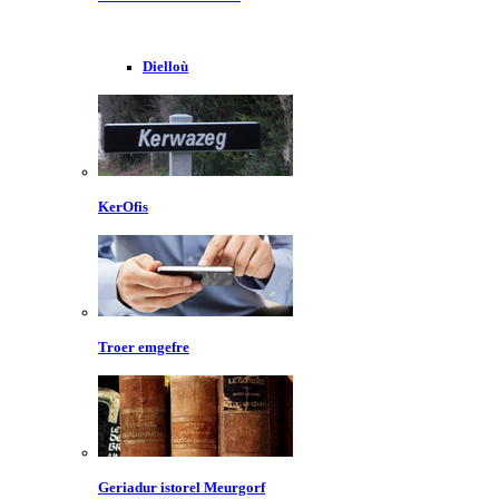
Dielloù
KerOfis
Troer emgefre
Geriadur istorel Meurgorf