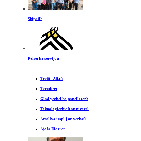
Skipailh
Poloù ha servijoù
Treiñ - Aliañ
Termbret
Glad yezhel ha panellerezh
Teknologiezhioù an niverel
Arsellva implij ar yezhoù
Ajañs Diorren