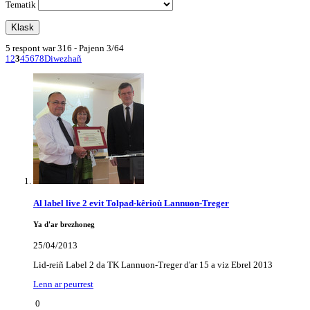
Tematik
5 respont war 316 - Pajenn 3/64
1
2
3
4
5
6
7
8
Diwezhañ
Al label live 2 evit Tolpad-kêrioù Lannuon-Treger
Ya d'ar brezhoneg
25/04/2013
Lid-reiñ Label 2 da TK Lannuon-Treger d'ar 15 a viz Ebrel 2013
Lenn ar peurrest
0