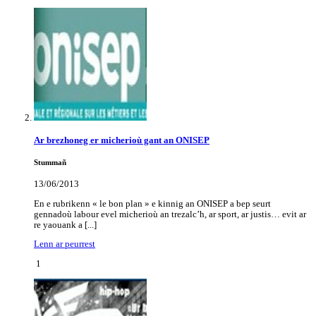
Ar brezhoneg er micherioù gant an ONISEP
Stummañ
13/06/2013
En e rubrikenn « le bon plan » e kinnig an ONISEP a bep seurt
gennadoù labour evel micherioù an trezalc’h, ar sport, ar justis… evit ar
re yaouank a [...]
Lenn ar peurrest
1