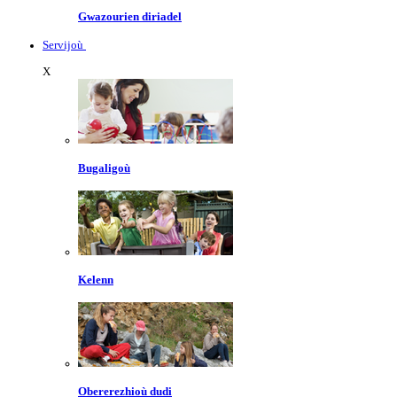
Gwazourien diriadel
Servijoù
X
Bugaligoù
Kelenn
Obererezhioù dudi