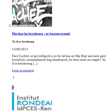
Hip-hop ha brezhoneg : ur bazenn gentañ
Ya d'ar brezhoneg
13/06/2013
Face Cachée, ur gevredigezh a zo he fal kas an Hip Hop war-raok gant
kentelioù, stummadurioù hag abadennoù, he deus sinet an emglev Ya
d’ar brezhoneg [...]
Lenn ar peurrest
1