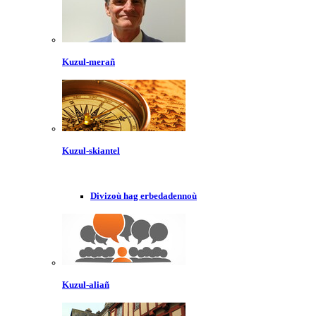
Kuzul-merañ
Kuzul-skiantel
Divizoù hag erbedadennoù
Kuzul-aliañ