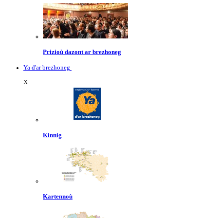
Prizioù dazont ar brezhoneg
Ya d'ar brezhoneg
X
Kinnig
Kartennoù