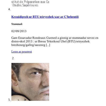
Krouidigezh ur BTU teiryezhek war ar C’hehentiñ
Stummañ
02/09/2013
Gant Ensavadur Rondeaux Gwened a ginnig ur stummadur nevez en
distro-skol 2013 : ur Breou Teknikoul Uhel (BTU) teiryezhek
brezhoneg/galleg/saozneg [...]
Lenn ar peurrest
2