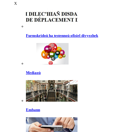
X
Furmskridoù ha testennoù ofisiel divyezhek
Mediaoù
Embann