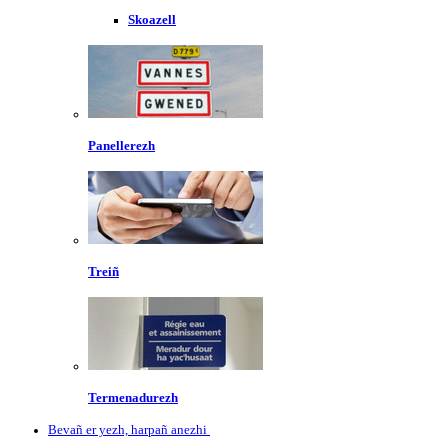
Skoazell
Panellerezh
Treiñ
Termenadurezh
Bevañ er yezh, harpañ anezhi