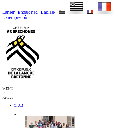
Lañser
|
Endalc'had
|
Enklask
|
Darempredoù
MENU
Retour
Retour
OPAB
X