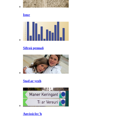
Istor
Sifroù pennañ
Stad ar yezh
Anvioù-lec'h