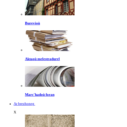
Burevioù
Aktaoù melestradurel
Marc'hadoù foran
Ar brezhoneg
X