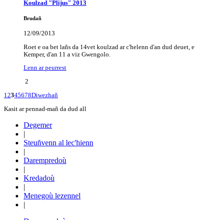
Koulzad "Plijus" 2013
Brudañ
12/09/2013
Roet e oa bet lañs da 14vet koulzad ar c'helenn d'an dud deuet, e
Kemper, d'an 11 a viz Gwengolo.
Lenn ar peurrest
2
1
2
3
4
5
6
7
8
Diwezhañ
Kasit ar pennad-mañ da dud all
Degemer
|
Steuñvenn al lec'hienn
|
Darempredoù
|
Kredadoù
|
Menegoù lezennel
|