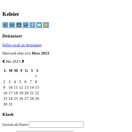
Keleier
Deiziataer
Sellet ouzh an deiziataer
Darvoud ebet evit
Here 2023
Her 2023
L
M
M
Y
G
S
S
1
2
3
4
5
6
7
8
9
10
11
12
13
14
15
16
17
18
19
20
21
22
23
24
25
26
27
28
29
30
31
Klask
Gerioù-alc'hwez