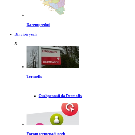
Darempredoù
Binvioù yezh
X
Termofis
Ouzhpennañ da Dermofis
Forom termenadurezh