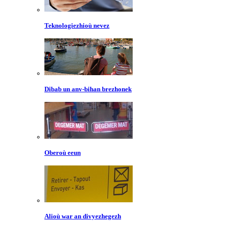
Teknologiezhioù nevez
Dibab un anv-bihan brezhonek
Oberoù eeun
Alioù war an divyezhegezh