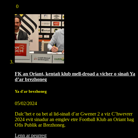
0
FK an Oriant, kentañ klub mell-droad a vicher o sinañ Ya
d’ar brezhoneg
Ya d'ar brezhoneg
05/02/2024
Dalc’het e oa bet al lid-sinañ d’ar Gwener 2 a viz C’hwevrer
2024 evit sinadur an emglev etre Football Klub an Oriant hag
Ofis Publik ar Brezhoneg.
Lenn ar peurrest