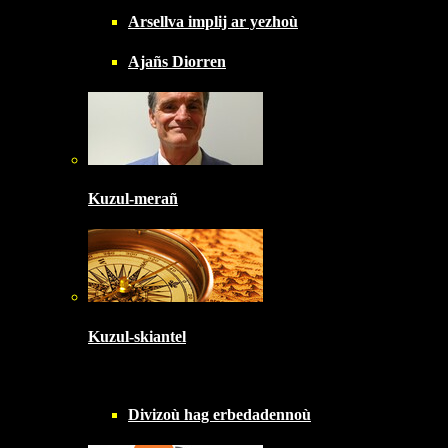
Arsellva implij ar yezhoù
Ajañs Diorren
Kuzul-merañ
Kuzul-skiantel
Divizoù hag erbedadennoù