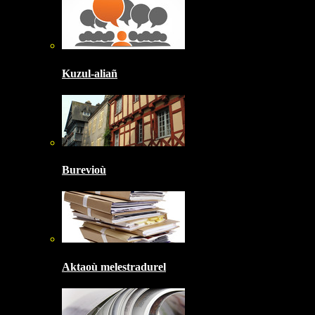
Kuzul-aliañ
Burevioù
Aktaoù melestradurel