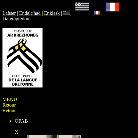
Lañser
|
Endalc'had
|
Enklask
|
Darempredoù
MENU
Retour
Retour
OPAB
X