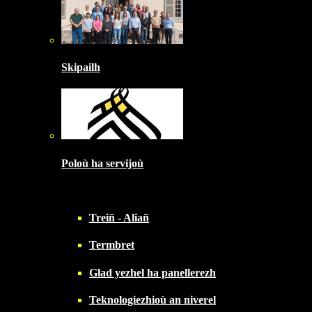
Skipailh
Poloù ha servijoù
Treiñ - Aliañ
Termbret
Glad yezhel ha panellerezh
Teknologiezhioù an niverel