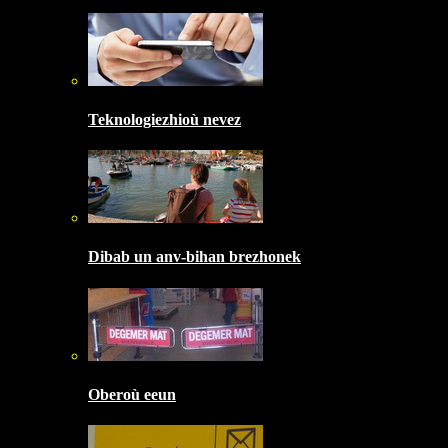
Teknologiezhioù nevez
Dibab un anv-bihan brezhonek
Oberoù eeun