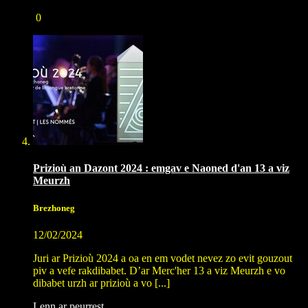
0
Prizioù an Dazont 2024 : emgav e Naoned d'an 13 a viz
Meurzh
Brezhoneg
12/02/2024
Juri ar Prizioù 2024 a oa en em vodet nevez zo evit gouzout
piv a vefe rakdibabet. D’ar Merc'her 13 a viz Meurzh e vo
dibabet urzh ar prizioù a vo [...]
Lenn ar peurrest