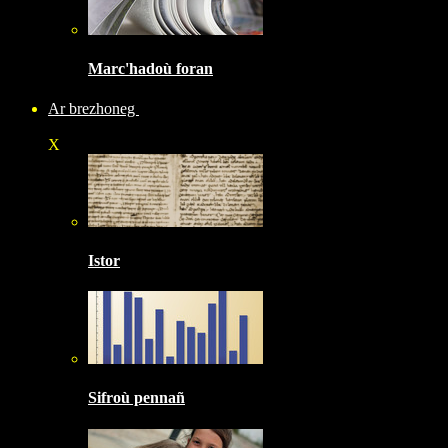
Marc'hadoù foran
Ar brezhoneg
X
Istor
Sifroù pennañ