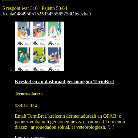
5 respont war 316 - Pajenn 53/64
Kentañ
48
49
50
51
52
53
54
55
56
57
58
Diwezhañ
Kresket eo an dastumad geriaouegoù TermBret
Termenadurezh
08/01/2024
Emañ TermBret, kreizenn dermenadurezh an
OPAB
, o
paouez embann 6 geriaoueg nevez er rummad Termenoù
diazez : ar rouedadoù sokial, ar veteorologiezh, [...]
Lenn ar peurrest