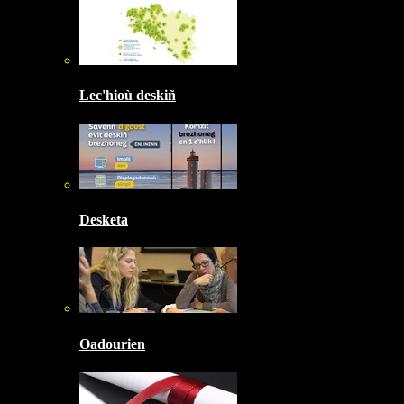
Lec'hioù deskiñ
Desketa
Oadourien