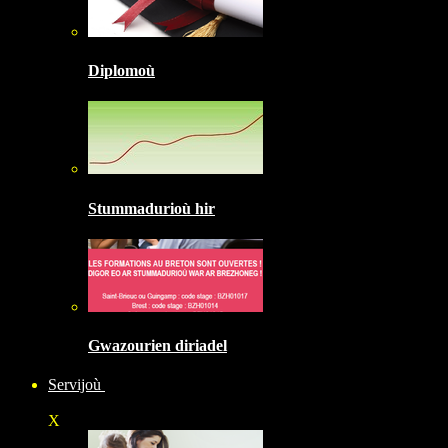
Diplomoù
Stummadurioù hir
Gwazourien diriadel
Servijoù
X