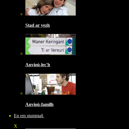
Stad ar yezh
Anvioù-lec'h
Anvioù-familh
En em stummañ
X