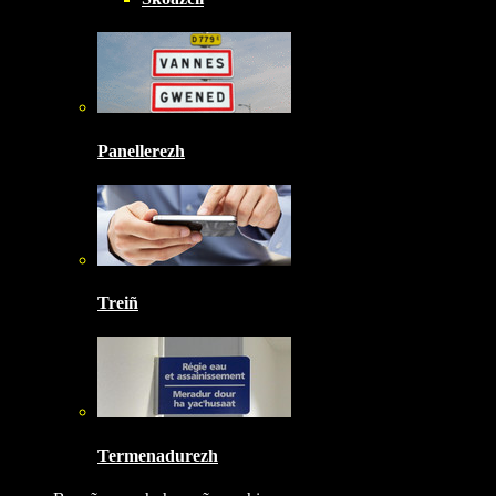
Panellerezh
Treiñ
Termenadurezh