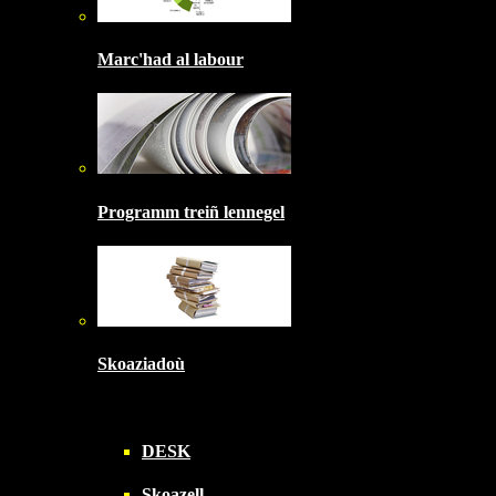
Marc'had al labour
Programm treiñ lennegel
Skoaziadoù
DESK
Skoazell