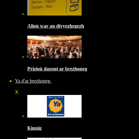
Alioù war an divyezhegezh
Prizioù dazont ar brezhoneg
Ya d'ar brezhoneg
X
Kinnig