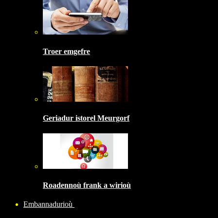
Troer emgefre
Geriadur istorel Meurgorf
Roadennoù frank a wirioù
Embannadurioù