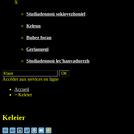
X
Studiadennoù sokioyezhoniel
Kelenn
Buhez foran
Geriaouegi
Studiadennoù lec'hanvadurezh
Accéder aux services en ligne
Accueil
>
Keleier
Keleier