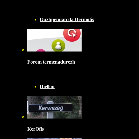
Ouzhpennañ da Dermofis
Forom termenadurezh
Dielloù
KerOfis