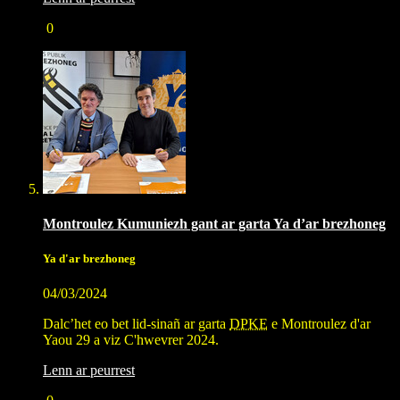
0
Montroulez Kumuniezh gant ar garta Ya d’ar brezhoneg
Ya d'ar brezhoneg
04/03/2024
Dalc’het eo bet lid-sinañ ar garta
DPKE
e Montroulez d'ar
Yaou 29 a viz C'hwevrer 2024.
Lenn ar peurrest