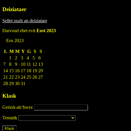
Deiziataer
Sellet ouzh an deiziataer
Darvoud ebet evit
Eost 2023
Eos 2023
L
M
M
Y
G
S
S
1
2
3
4
5
6
7
8
9
10
11
12
13
14
15
16
17
18
19
20
21
22
23
24
25
26
27
28
29
30
31
Klask
Gerioù-alc'hwez
Tematik