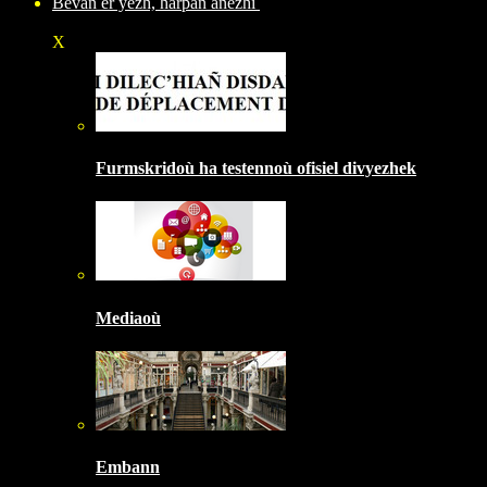
Bevañ er yezh, harpañ anezhi
X
Furmskridoù ha testennoù ofisiel divyezhek
Mediaoù
Embann