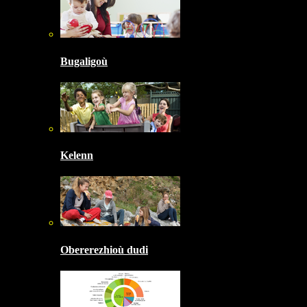
Bugaligoù
Kelenn
Obererezhioù dudi