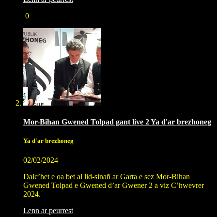
0
Mor-Bihan Gwened Tolpad gant live 2 Ya d'ar brezhoneg
Ya d'ar brezhoneg
02/02/2024
Dalc’het e oa bet al lid-sinañ ar Garta e sez Mor-Bihan
Gwened Tolpad e Gwened d’ar Gwener 2 a viz C’hwevrer
2024.
Lenn ar peurrest