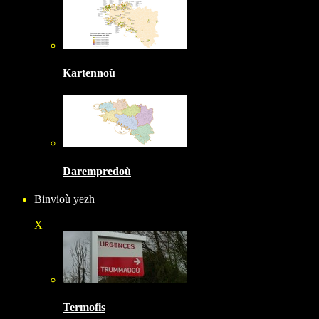
Kartennoù
Darempredoù
Binvioù yezh
X
Termofis