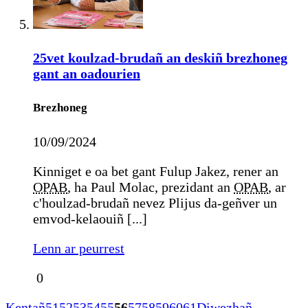
25vet koulzad-brudañ an deskiñ brezhoneg
gant an oadourien
Brezhoneg
10/09/2024
Kinniget e oa bet gant Fulup Jakez, rener an
OPAB
, ha Paul Molac, prezidant an
OPAB
, ar
c'houlzad-brudañ nevez Plijus da-geñver un
emvod-kelaouiñ [...]
Lenn ar peurrest
0
Kentañ
51
52
53
54
55
56
57
58
59
60
61
Diwezhañ