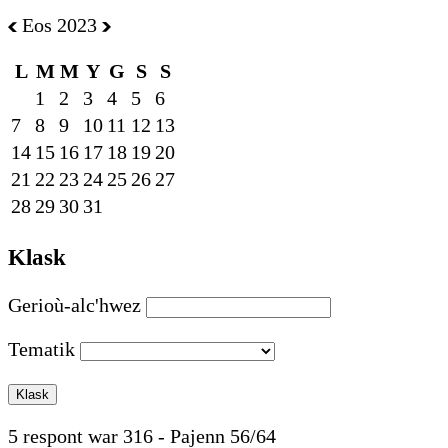
Eos 2023
L
M
M
Y
G
S
S
1
2
3
4
5
6
7
8
9
10
11
12
13
14
15
16
17
18
19
20
21
22
23
24
25
26
27
28
29
30
31
Klask
Gerioù-alc'hwez
Tematik
5 respont war 316 - Pajenn 56/64