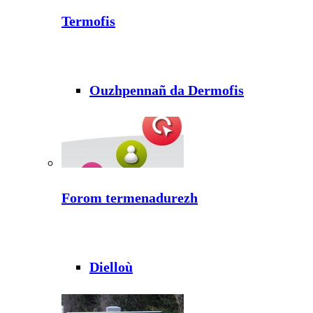
Termofis
Ouzhpennañ da Dermofis
Forom termenadurezh
Dielloù