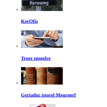
KerOfis
Troer emgefre
Geriadur istorel Meurgorf