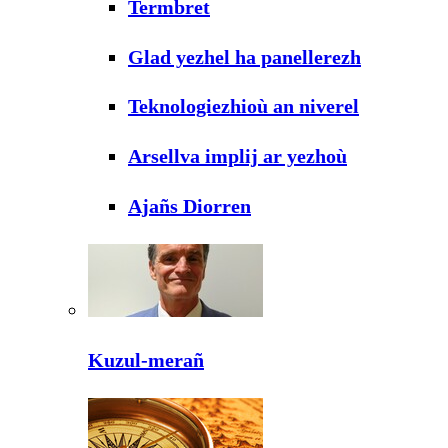
Termbret
Glad yezhel ha panellerezh
Teknologiezhioù an niverel
Arsellva implij ar yezhoù
Ajañs Diorren
Kuzul-merañ