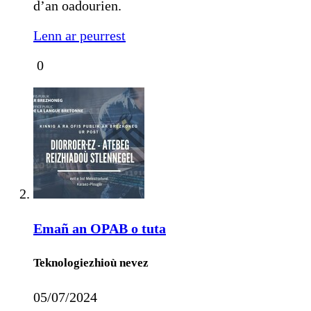
d’an oadourien.
Lenn ar peurrest
0
Emañ an
OPAB
o tuta
Teknologiezhioù nevez
05/07/2024