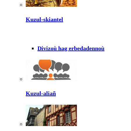
Kuzul-skiantel
Divizoù hag erbedadennoù
Kuzul-aliañ