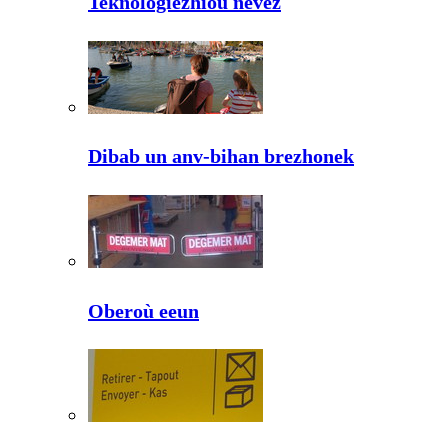
Teknologiezhioù nevez
Dibab un anv-bihan brezhonek
Oberoù eeun