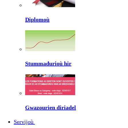
Diplomoù
Stummadurioù hir
Gwazourien diriadel
Servijoù