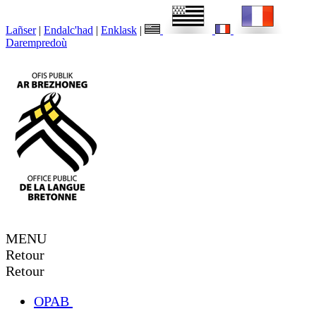
Lañser
|
Endalc'had
|
Enklask
|
Darempredoù
MENU
Retour
Retour
OPAB