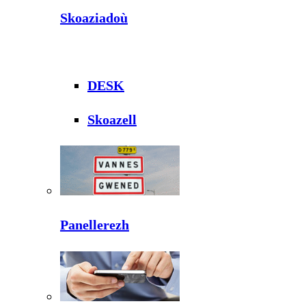
Skoaziadoù
DESK
Skoazell
Panellerezh