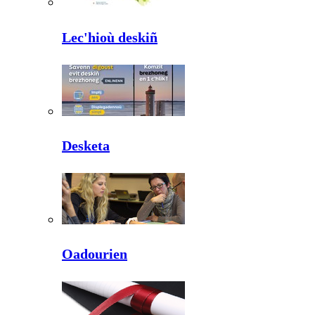
Lec'hioù deskiñ
Desketa
Oadourien