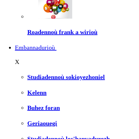
Roadennoù frank a wirioù
Embannadurioù
X
Studiadennoù sokioyezhoniel
Kelenn
Buhez foran
Geriaouegi
Studiadennoù lec'hanvadurezh