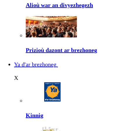
Alioù war an divyezhegezh
Prizioù dazont ar brezhoneg
Ya d'ar brezhoneg
X
Kinnig