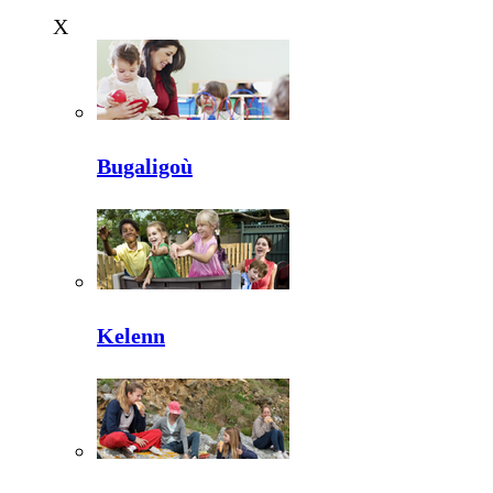
X
Bugaligoù
Kelenn