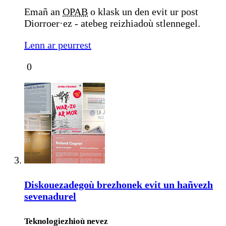
Emañ an
OPAB
o klask un den evit ur post
Diorroer·ez - atebeg reizhiadoù stlennegel.
Lenn ar peurrest
0
Diskouezadegoù brezhonek evit un hañvezh
sevenadurel
Teknologiezhioù nevez