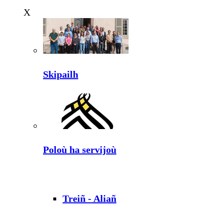
X
Skipailh
Poloù ha servijoù
Treiñ - Aliañ