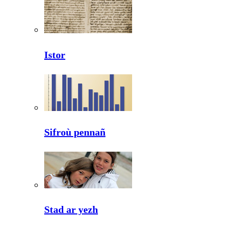
Istor
Sifroù pennañ
Stad ar yezh