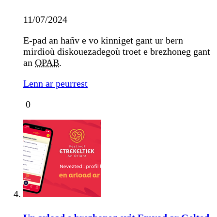
11/07/2024
E-pad an hañv e vo kinniget gant ur bern
mirdioù diskouezadegoù troet e brezhoneg gant
an
OPAB
.
Lenn ar peurrest
0