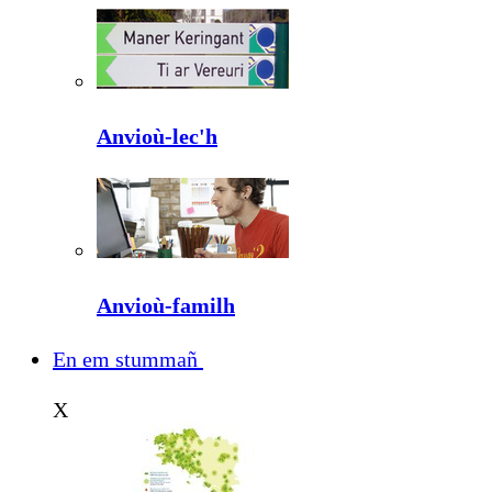
Anvioù-lec'h
Anvioù-familh
En em stummañ
X