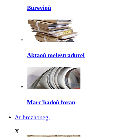
Burevioù
Aktaoù melestradurel
Marc'hadoù foran
Ar brezhoneg
X