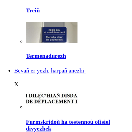
Treiñ
Termenadurezh
Bevañ er yezh, harpañ anezhi
X
Furmskridoù ha testennoù ofisiel
divyezhek