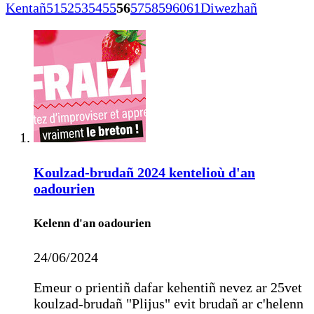
Kentañ
51
52
53
54
55
56
57
58
59
60
61
Diwezhañ
Koulzad-brudañ 2024 kentelioù d'an
oadourien
Kelenn d'an oadourien
24/06/2024
Emeur o prientiñ dafar kehentiñ nevez ar 25vet
koulzad-brudañ "Plijus" evit brudañ ar c'helenn