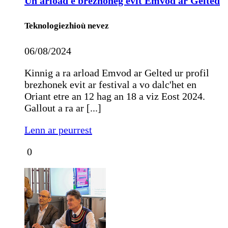
Un arload e brezhoneg evit Emvod ar Gelted
Teknologiezhioù nevez
06/08/2024
Kinnig a ra arload Emvod ar Gelted ur profil
brezhonek evit ar festival a vo dalc'het en
Oriant etre an 12 hag an 18 a viz Eost 2024.
Gallout a ra ar [...]
Lenn ar peurrest
0