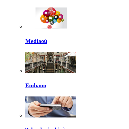
Mediaoù
Embann