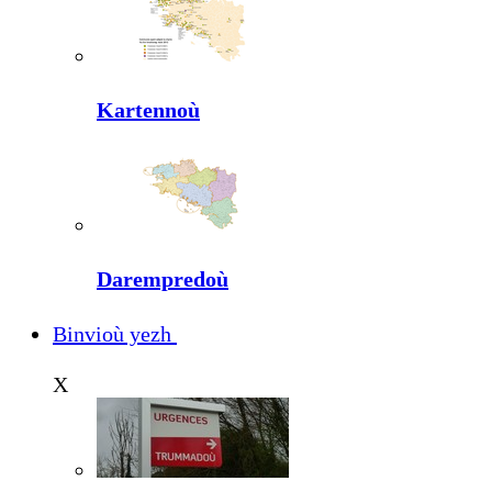
Kartennoù
Darempredoù
Binvioù yezh
X