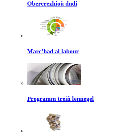
Obererezhioù dudi
Marc'had al labour
Programm treiñ lennegel