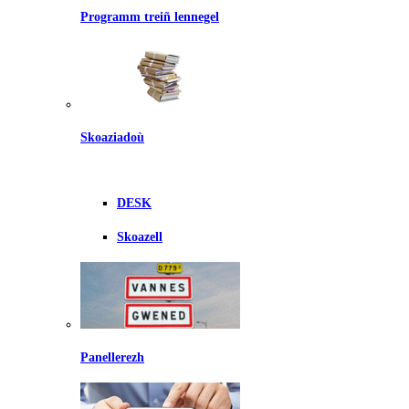
Programm treiñ lennegel
Skoaziadoù
DESK
Skoazell
Panellerezh