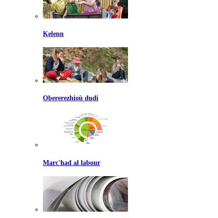
Kelenn
Obererezhioù dudi
Marc'had al labour