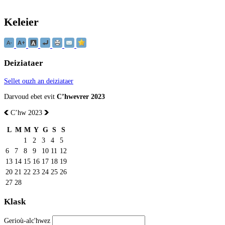
Keleier
Deiziataer
Sellet ouzh an deiziataer
Darvoud ebet evit
Cʼhwevrer 2023
Cʼhw 2023
L
M
M
Y
G
S
S
1
2
3
4
5
6
7
8
9
10
11
12
13
14
15
16
17
18
19
20
21
22
23
24
25
26
27
28
Klask
Gerioù-alc'hwez