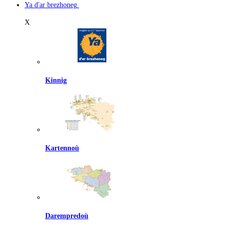
Ya d'ar brezhoneg
X
Kinnig
Kartennoù
Darempredoù