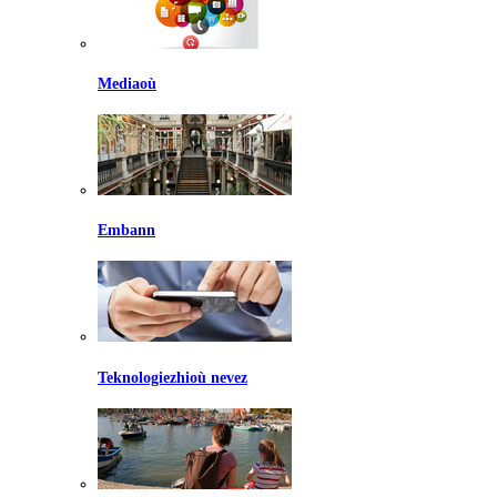
Mediaoù
Embann
Teknologiezhioù nevez