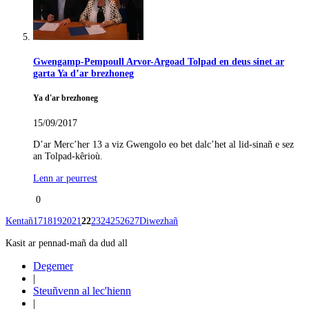
Gwengamp-Pempoull Arvor-Argoad Tolpad en deus sinet ar
garta Ya d’ar brezhoneg
Ya d'ar brezhoneg
15/09/2017
D’ar Merc’her 13 a viz Gwengolo eo bet dalc’het al lid-sinañ e sez
an Tolpad-kêrioù.
Lenn ar peurrest
0
Kentañ
17
18
19
20
21
22
23
24
25
26
27
Diwezhañ
Kasit ar pennad-mañ da dud all
Degemer
|
Steuñvenn al lec'hienn
|