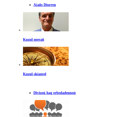
Ajañs Diorren
Kuzul-merañ
Kuzul-skiantel
Divizoù hag erbedadennoù