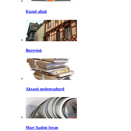
Kuzul-aliañ
Burevioù
Aktaoù melestradurel
Marc'hadoù foran