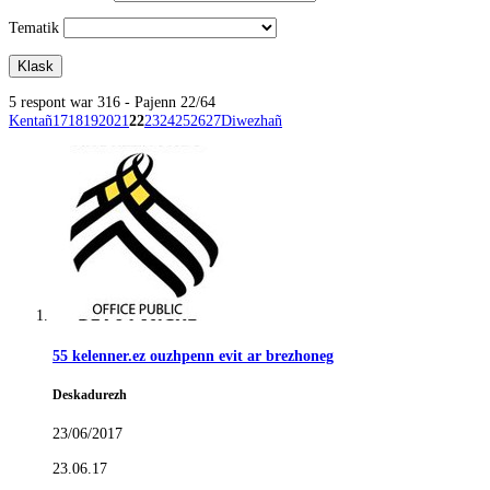
Tematik
5 respont war 316 - Pajenn 22/64
Kentañ
17
18
19
20
21
22
23
24
25
26
27
Diwezhañ
55 kelenner.ez ouzhpenn evit ar brezhoneg
Deskadurezh
23/06/2017
23.06.17