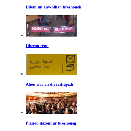
Dibab un anv-bihan brezhonek
Oberoù eeun
Alioù war an divyezhegezh
Prizioù dazont ar brezhoneg