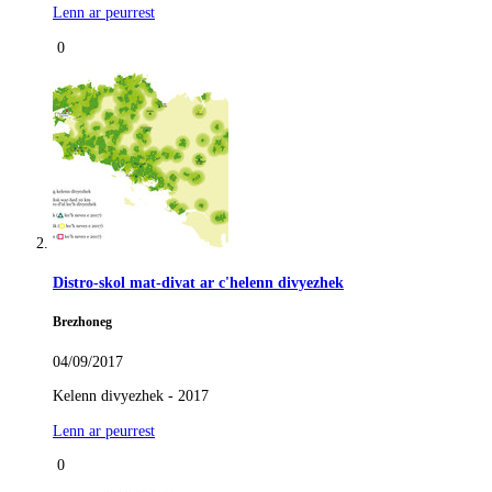
Lenn ar peurrest
0
Distro-skol mat-divat ar c'helenn divyezhek
Brezhoneg
04/09/2017
Kelenn divyezhek - 2017
Lenn ar peurrest
0