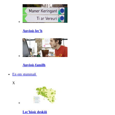
Anvioù-lec'h
Anvioù-familh
En em stummañ
X
Lec'hioù deskiñ