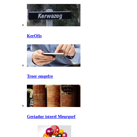
KerOfis
Troer emgefre
Geriadur istorel Meurgorf