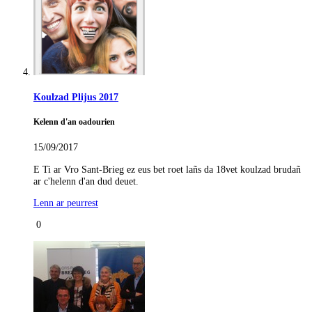
Koulzad Plijus 2017
Kelenn d'an oadourien
15/09/2017
E Ti ar Vro Sant-Brieg ez eus bet roet lañs da 18vet koulzad brudañ
ar c'helenn d'an dud deuet.
Lenn ar peurrest
0