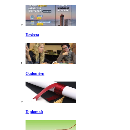
Desketa
Oadourien
Diplomoù