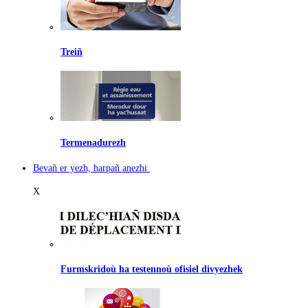
Treiñ
Termenadurezh
Bevañ er yezh, harpañ anezhi
X
Furmskridoù ha testennoù ofisiel divyezhek