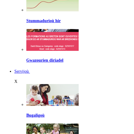
Stummadurioù hir
Gwazourien diriadel
Servijoù
X
Bugaligoù