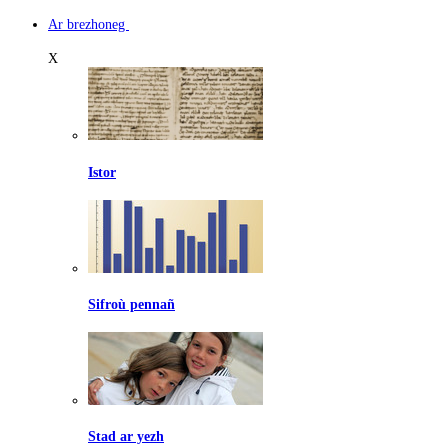
Ar brezhoneg
X
Istor
Sifroù pennañ
Stad ar yezh