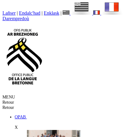
Lañser
|
Endalc'had
|
Enklask
|
Darempredoù
MENU
Retour
Retour
OPAB
X