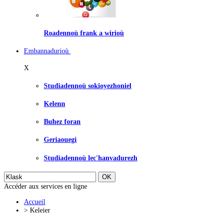
Roadennoù frank a wirioù
Embannadurioù
X
Studiadennoù sokioyezhoniel
Kelenn
Buhez foran
Geriaouegi
Studiadennoù lec'hanvadurezh
Accéder aux services en ligne
Accueil
>
Keleier