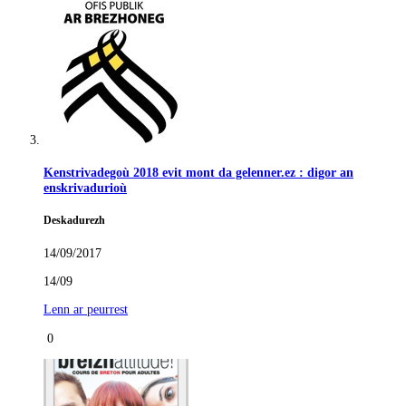
Kenstrivadegoù 2018 evit mont da gelenner.ez : digor an
enskrivadurioù
Deskadurezh
14/09/2017
14/09
Lenn ar peurrest
0