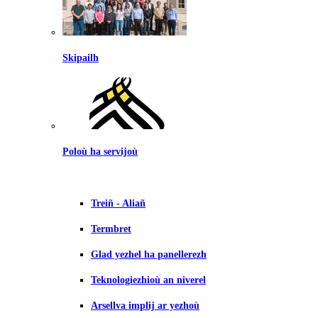
Skipailh
Poloù ha servijoù
Treiñ - Aliañ
Termbret
Glad yezhel ha panellerezh
Teknologiezhioù an niverel
Arsellva implij ar yezhoù