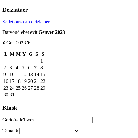
Deiziataer
Sellet ouzh an deiziataer
Darvoud ebet evit
Genver 2023
Gen 2023
L
M
M
Y
G
S
S
1
2
3
4
5
6
7
8
9
10
11
12
13
14
15
16
17
18
19
20
21
22
23
24
25
26
27
28
29
30
31
Klask
Gerioù-alc'hwez
Tematik