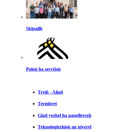
Skipailh
Poloù ha servijoù
Treiñ - Aliañ
Termbret
Glad yezhel ha panellerezh
Teknologiezhioù an niverel