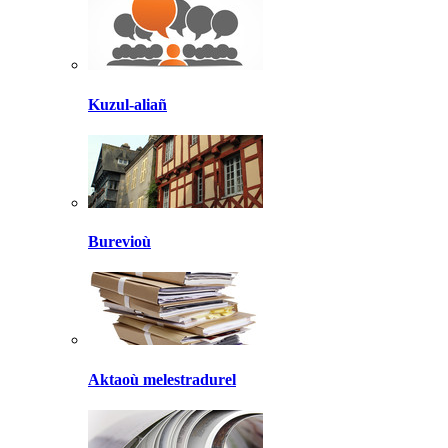
Kuzul-aliañ
Burevioù
Aktaoù melestradurel