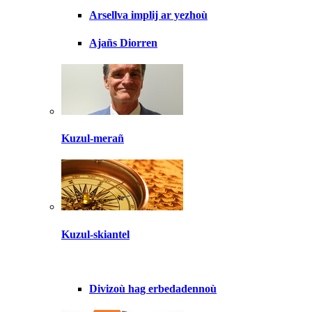
Arsellva implij ar yezhoù
Ajañs Diorren
Kuzul-merañ
Kuzul-skiantel
Divizoù hag erbedadennoù