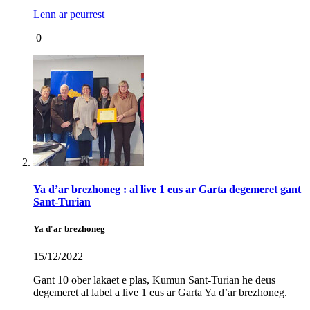
Lenn ar peurrest
0
Ya d’ar brezhoneg : al live 1 eus ar Garta degemeret gant
Sant-Turian
Ya d'ar brezhoneg
15/12/2022
Gant 10 ober lakaet e plas, Kumun Sant-Turian he deus
degemeret al label a live 1 eus ar Garta Ya d’ar brezhoneg.