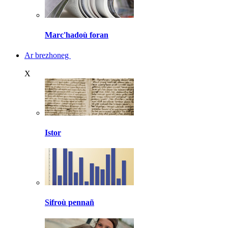
Marc'hadoù foran
Ar brezhoneg
X
Istor
Sifroù pennañ