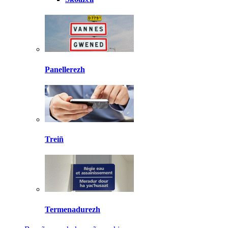
Panellerezh
Treiñ
Termenadurezh