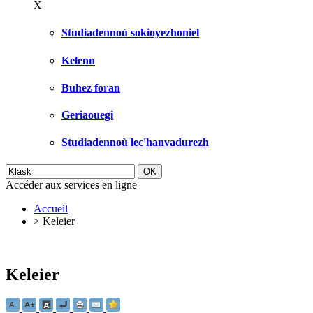
X
Studiadennoù sokioyezhoniel
Kelenn
Buhez foran
Geriaouegi
Studiadennoù lec'hanvadurezh
Accéder aux services en ligne
Accueil
>
Keleier
Keleier