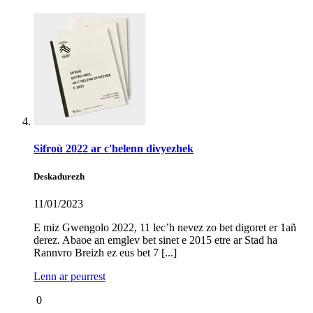
Sifroù 2022 ar c'helenn divyezhek
Deskadurezh
11/01/2023
E miz Gwengolo 2022, 11 lec’h nevez zo bet digoret er 1añ
derez. Abaoe an emglev bet sinet e 2015 etre ar Stad ha
Rannvro Breizh ez eus bet 7 [...]
Lenn ar peurrest
0