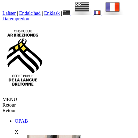
Lañser
|
Endalc'had
|
Enklask
|
Darempredoù
MENU
Retour
Retour
OPAB
X