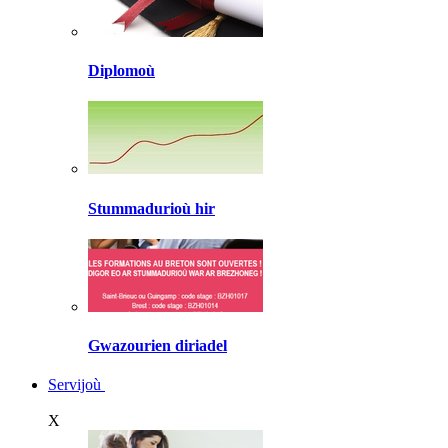
Diplomoù
Stummadurioù hir
Gwazourien diriadel
Servijoù
X