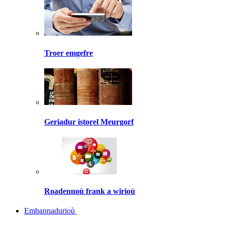
Troer emgefre
Geriadur istorel Meurgorf
Roadennoù frank a wirioù
Embannadurioù