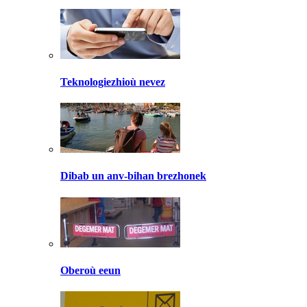
Teknologiezhioù nevez
Dibab un anv-bihan brezhonek
Oberoù eeun