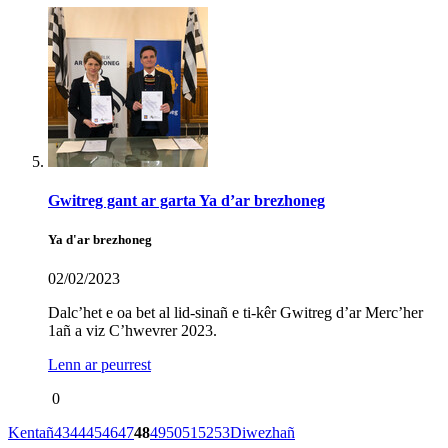
Gwitreg gant ar garta Ya d’ar brezhoneg
Ya d'ar brezhoneg
02/02/2023
Dalc’het e oa bet al lid-sinañ e ti-kêr Gwitreg d’ar Merc’her
1añ a viz C’hwevrer 2023.
Lenn ar peurrest
0
Kentañ
43
44
45
46
47
48
49
50
51
52
53
Diwezhañ