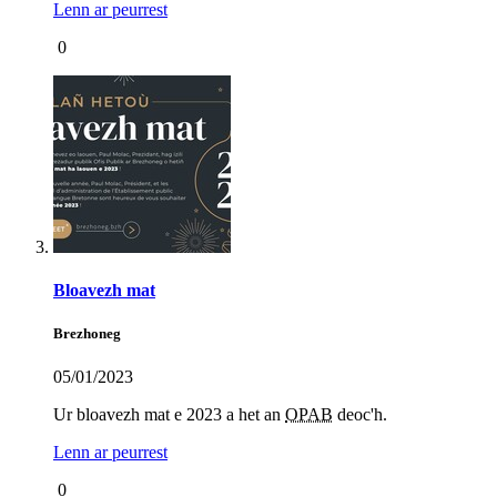
Lenn ar peurrest
0
Bloavezh mat
Brezhoneg
05/01/2023
Ur bloavezh mat e 2023 a het an
OPAB
deoc'h.
Lenn ar peurrest
0