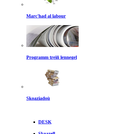
Marc'had al labour
Programm treiñ lennegel
Skoaziadoù
DESK
Skoazell