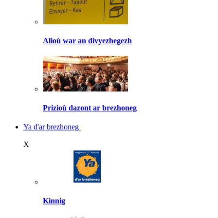
Alioù war an divyezhegezh
Prizioù dazont ar brezhoneg
Ya d'ar brezhoneg
X
Kinnig