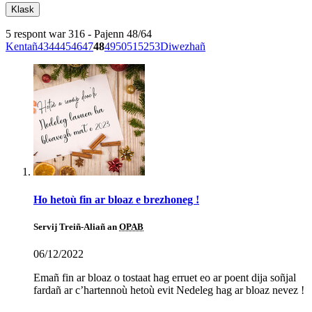
5 respont war 316 - Pajenn 48/64
Kentañ
43
44
45
46
47
48
49
50
51
52
53
Diwezhañ
Ho hetoù fin ar bloaz e brezhoneg !
Servij Treiñ-Aliañ an
OPAB
06/12/2022
Emañ fin ar bloaz o tostaat hag erruet eo ar poent dija soñjal
fardañ ar c’hartennoù hetoù evit Nedeleg hag ar bloaz nevez !