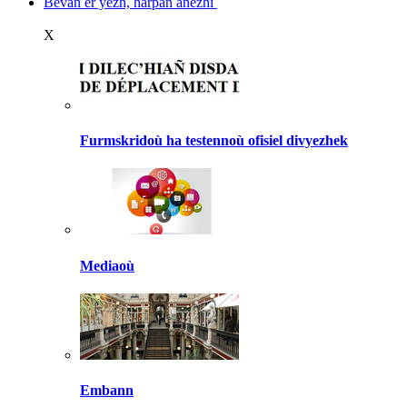
Bevañ er yezh, harpañ anezhi
X
Furmskridoù ha testennoù ofisiel divyezhek
Mediaoù
Embann