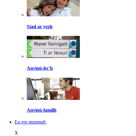
Stad ar yezh
Anvioù-lec'h
Anvioù-familh
En em stummañ
X