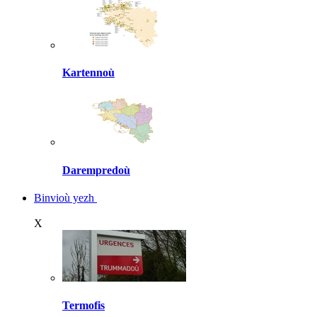
Kartennoù
Darempredoù
Binvioù yezh
X
Termofis