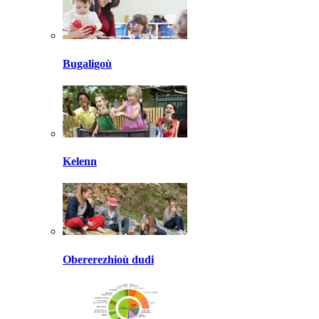
Bugaligoù
Kelenn
Obererezhioù dudi