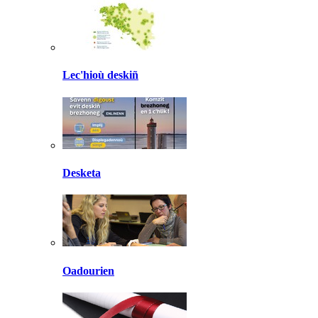
Lec'hioù deskiñ
Desketa
Oadourien