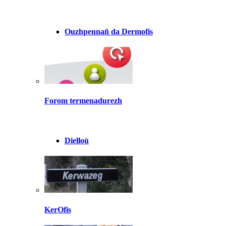
Ouzhpennañ da Dermofis
Forom termenadurezh
Dielloù
KerOfis