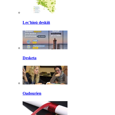
Lec'hioù deskiñ
Desketa
Oadourien