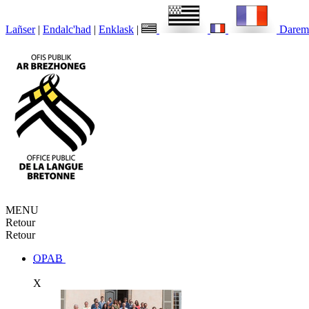
Lañser
|
Endalc'had
|
Enklask
|
Darem
MENU
Retour
Retour
OPAB
X