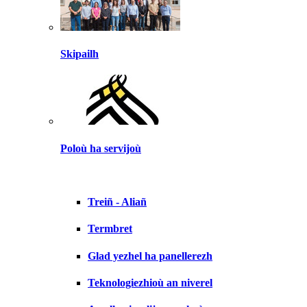
Skipailh
Poloù ha servijoù
Treiñ - Aliañ
Termbret
Glad yezhel ha panellerezh
Teknologiezhioù an niverel