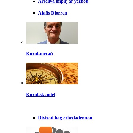
Arsellva implij ar yezhoù
Ajañs Diorren
Kuzul-merañ
Kuzul-skiantel
Divizoù hag erbedadennoù