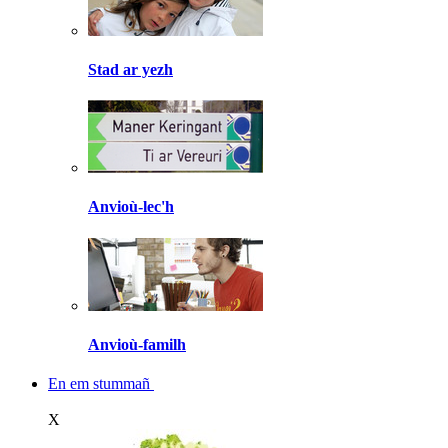
Stad ar yezh
Anvioù-lec'h
Anvioù-familh
En em stummañ
X