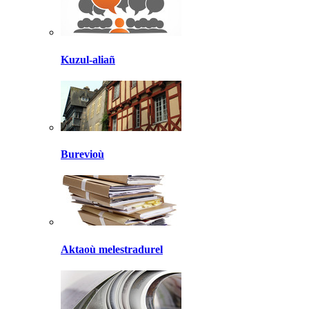
Kuzul-aliañ
Burevioù
Aktaoù melestradurel