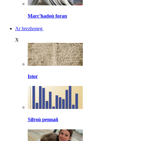
Marc'hadoù foran
Ar brezhoneg
X
Istor
Sifroù pennañ