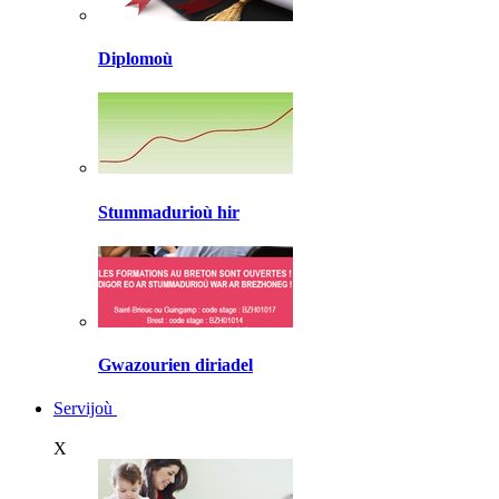
Diplomoù
Stummadurioù hir
Gwazourien diriadel
Servijoù
X