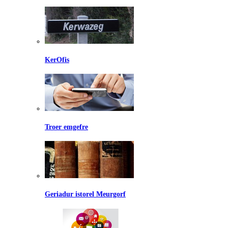
KerOfis
Troer emgefre
Geriadur istorel Meurgorf