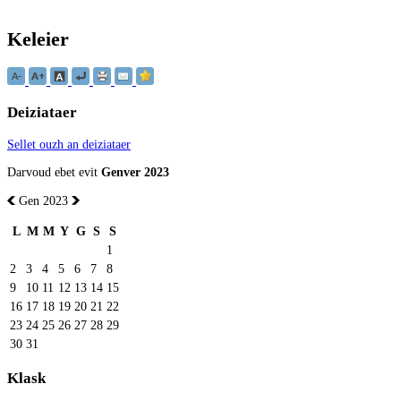
Keleier
Deiziataer
Sellet ouzh an deiziataer
Darvoud ebet evit
Genver 2023
Gen 2023
L
M
M
Y
G
S
S
1
2
3
4
5
6
7
8
9
10
11
12
13
14
15
16
17
18
19
20
21
22
23
24
25
26
27
28
29
30
31
Klask