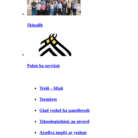
Skipailh
Poloù ha servijoù
Treiñ - Aliañ
Termbret
Glad yezhel ha panellerezh
Teknologiezhioù an niverel
Arsellva implij ar yezhoù