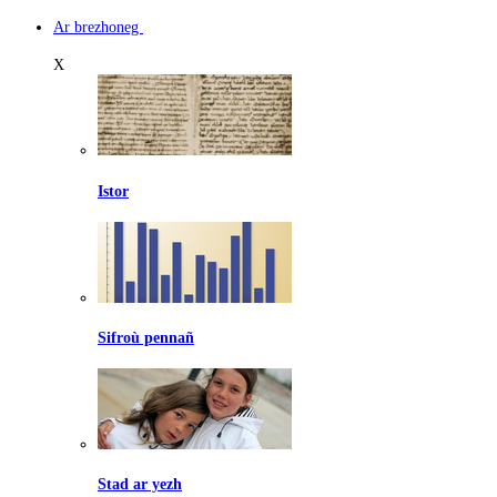
Ar brezhoneg
X
Istor
Sifroù pennañ
Stad ar yezh