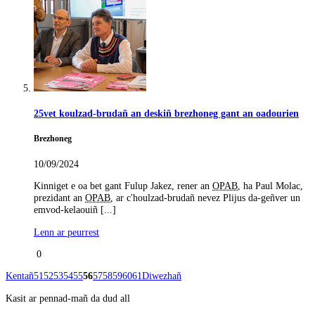
25vet koulzad-brudañ an deskiñ brezhoneg gant an oadourien
Brezhoneg
10/09/2024
Kinniget e oa bet gant Fulup Jakez, rener an
OPAB
, ha Paul Molac,
prezidant an
OPAB
, ar c'houlzad-brudañ nevez Plijus da-geñver un
emvod-kelaouiñ [...]
Lenn ar peurrest
0
Kentañ
51
52
53
54
55
56
57
58
59
60
61
Diwezhañ
Kasit ar pennad-mañ da dud all