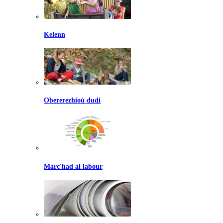
Kelenn
Obererezhioù dudi
Marc'had al labour