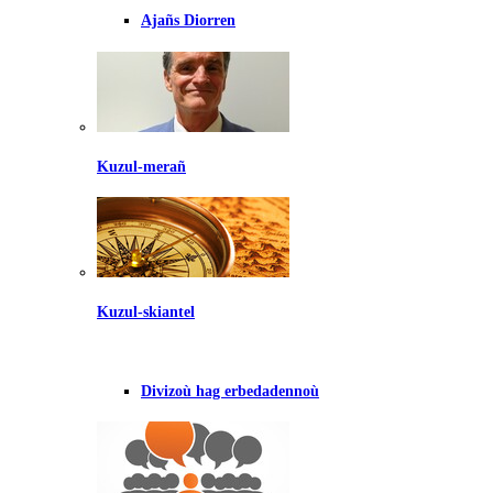
Ajañs Diorren
Kuzul-merañ
Kuzul-skiantel
Divizoù hag erbedadennoù