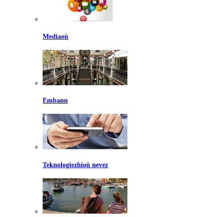
Mediaoù
Embann
Teknologiezhioù nevez