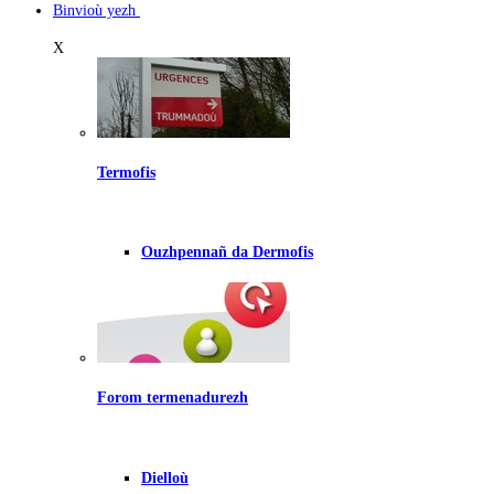
Binvioù yezh
X
Termofis
Ouzhpennañ da Dermofis
Forom termenadurezh
Dielloù