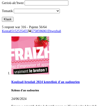
Gerioù-alc'hwez
Tematik
5 respont war 316 - Pajenn 56/64
Kentañ
51
52
53
54
55
56
57
58
59
60
61
Diwezhañ
Koulzad-brudañ 2024 kentelioù d'an oadourien
Kelenn d'an oadourien
24/06/2024