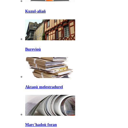
Kuzul-aliañ
Burevioù
Aktaoù melestradurel
Marc'hadoù foran