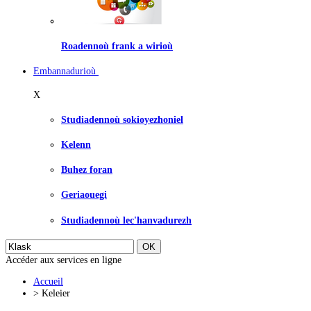
Roadennoù frank a wirioù
Embannadurioù
X
Studiadennoù sokioyezhoniel
Kelenn
Buhez foran
Geriaouegi
Studiadennoù lec'hanvadurezh
Accéder aux services en ligne
Accueil
>
Keleier