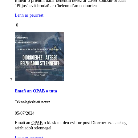
Emeur o prientiñ dafar kehentiñ nevez ar 25vet koulzad-brudañ
"Plijus" evit brudañ ar c'helenn d’an oadourien.
Lenn ar peurrest
0
Emañ an
OPAB
o tuta
Teknologiezhioù nevez
05/07/2024
Emañ an
OPAB
o klask un den evit ur post Diorroer·ez - atebeg
reizhiadoù stlennegel.
Lenn ar peurrest