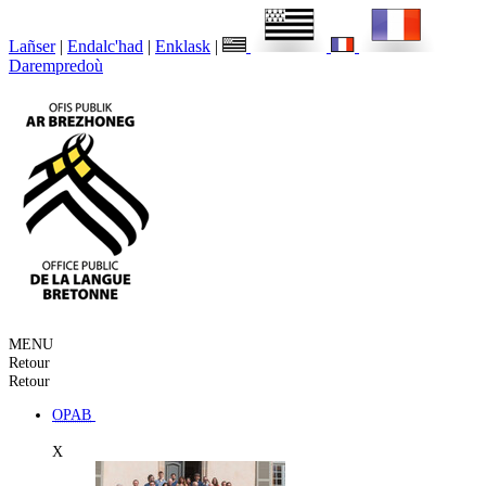
Lañser
|
Endalc'had
|
Enklask
|
Darempredoù
MENU
Retour
Retour
OPAB
X