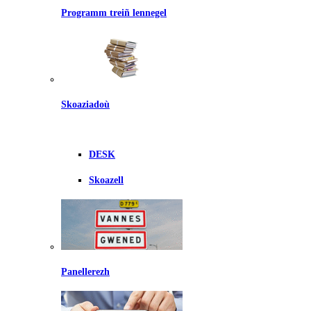
Programm treiñ lennegel
Skoaziadoù
DESK
Skoazell
Panellerezh