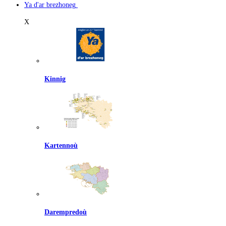
Ya d'ar brezhoneg
X
Kinnig
Kartennoù
Darempredoù