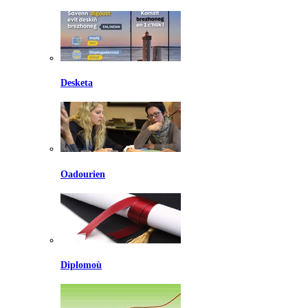
Desketa
Oadourien
Diplomoù