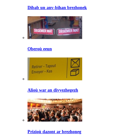
Dibab un anv-bihan brezhonek
Oberoù eeun
Alioù war an divyezhegezh
Prizioù dazont ar brezhoneg