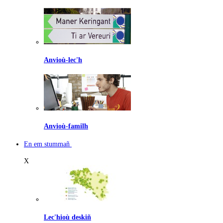
Anvioù-lec'h
Anvioù-familh
En em stummañ
X
Lec'hioù deskiñ