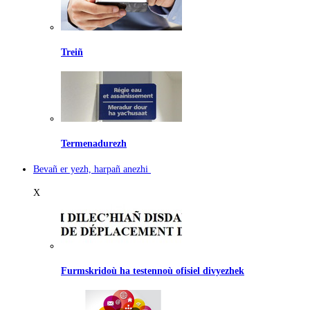
Treiñ
Termenadurezh
Bevañ er yezh, harpañ anezhi
X
Furmskridoù ha testennoù ofisiel divyezhek