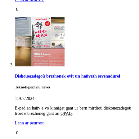
0
Diskouezadegoù brezhonek evit un hañvezh sevenadurel
Teknologiezhioù nevez
11/07/2024
E-pad an hañv e vo kinniget gant ur bern mirdioù diskouezadegoù
troet e brezhoneg gant an
OPAB
.
Lenn ar peurrest
0