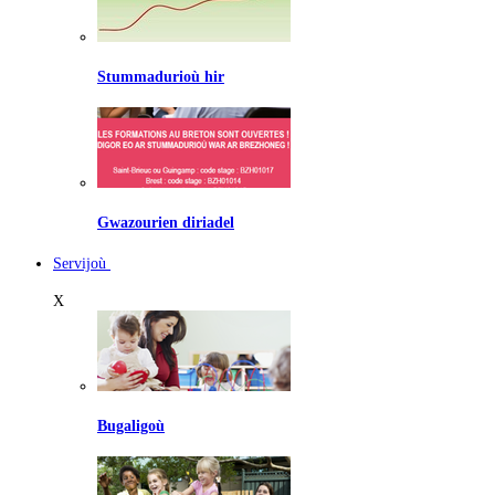
Stummadurioù hir
Gwazourien diriadel
Servijoù
X
Bugaligoù