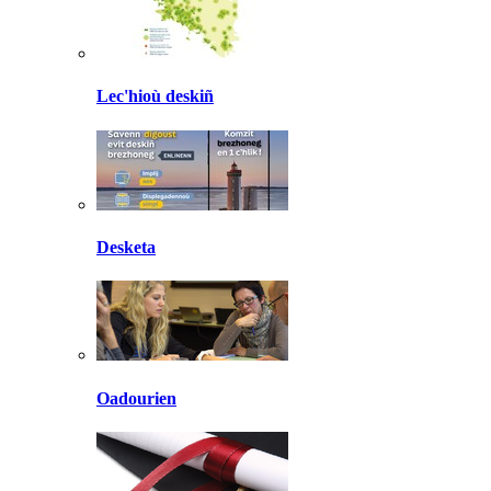
Lec'hioù deskiñ
Desketa
Oadourien