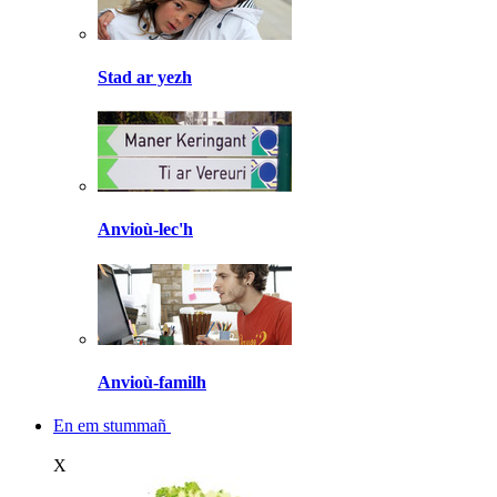
Stad ar yezh
Anvioù-lec'h
Anvioù-familh
En em stummañ
X