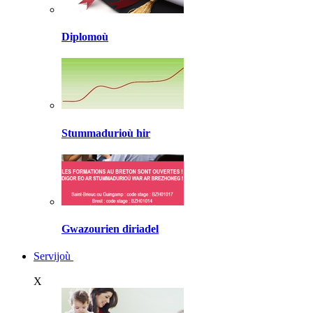
Diplomoù
Stummadurioù hir
Gwazourien diriadel
Servijoù
X