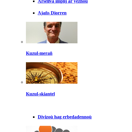
Arsellva implij ar yezhoù
Ajañs Diorren
Kuzul-merañ
Kuzul-skiantel
Divizoù hag erbedadennoù