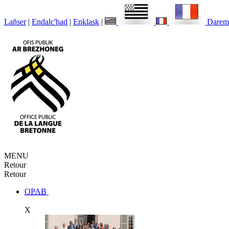
Lañser
|
Endalc'had
|
Enklask
|
Darem
MENU
Retour
Retour
OPAB
X