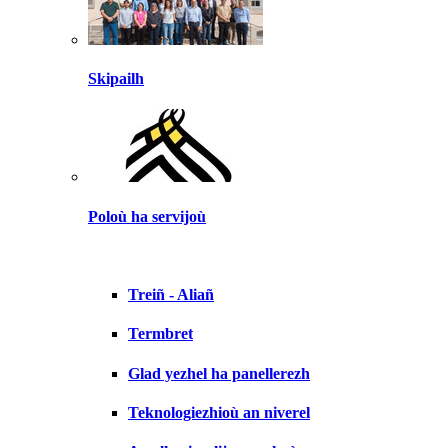
Skipailh
Poloù ha servijoù
Treiñ - Aliañ
Termbret
Glad yezhel ha panellerezh
Teknologiezhioù an niverel