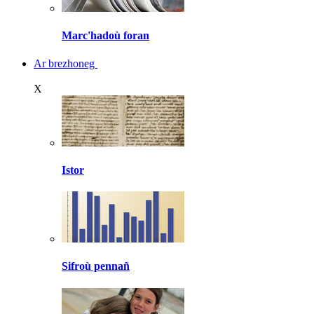
Marc'hadoù foran
Ar brezhoneg
X
Istor
Sifroù pennañ