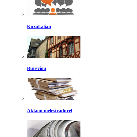
Kuzul-aliañ
Burevioù
Aktaoù melestradurel