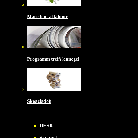
Marc'had al labour
Programm treiñ lennegel
Skoaziadoù
DESK
Skoazell