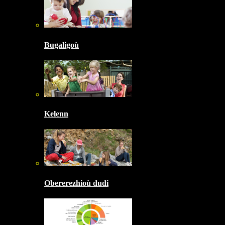
Bugaligoù
Kelenn
Obererezhioù dudi