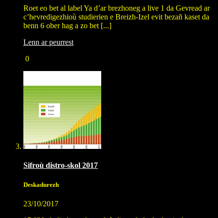
Roet eo bet al label Ya d’ar brezhoneg a live 1 da Gevread ar
c’hevredigezhioù studierien e Breizh-Izel evit bezañ kaset da
benn 6 ober hag a zo bet [...]
Lenn ar peurrest
0
Sifroù distro-skol 2017
Deskadurezh
23/10/2017