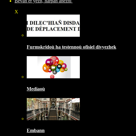
Bevañ er yezh, harpañ anezhi
X
Furmskridoù ha testennoù ofisiel divyezhek
Mediaoù
Embann