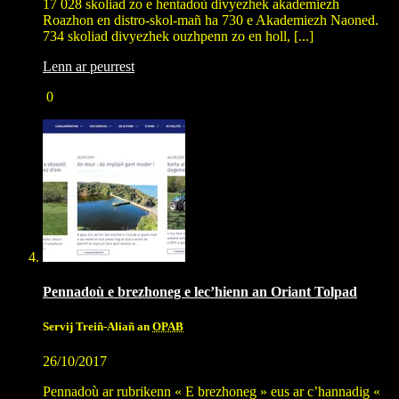
17 028 skoliad zo e hentadoù divyezhek akademiezh
Roazhon en distro-skol-mañ ha 730 e Akademiezh Naoned.
734 skoliad divyezhek ouzhpenn zo en holl, [...]
Lenn ar peurrest
0
Pennadoù e brezhoneg e lec’hienn an Oriant Tolpad
Servij Treiñ-Aliañ an
OPAB
26/10/2017
Pennadoù ar rubrikenn « E brezhoneg » eus ar c’hannadig «