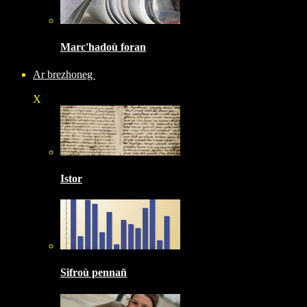
Marc'hadoù foran
Ar brezhoneg
X
Istor
Sifroù pennañ