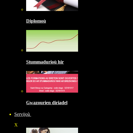
Diplomoù
Stummadurioù hir
Gwazourien diriadel
Servijoù
X