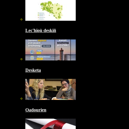
Lec'hioù deskiñ
Desketa
Oadourien