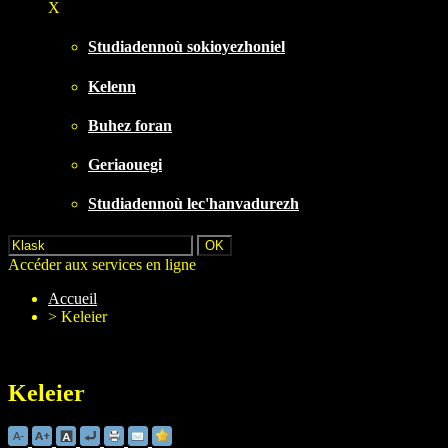
X
Studiadennoù sokioyezhoniel
Kelenn
Buhez foran
Geriaouegi
Studiadennoù lec'hanvadurezh
Accéder aux services en ligne
Accueil
>
Keleier
Keleier