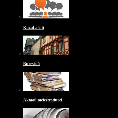
Kuzul-aliañ
Burevioù
Aktaoù melestradurel