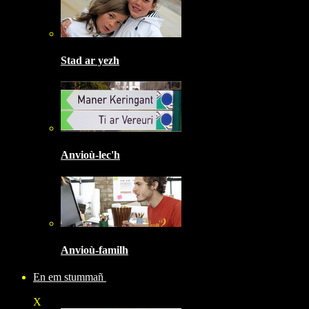
Stad ar yezh
Anvioù-lec'h
Anvioù-familh
En em stummañ
X