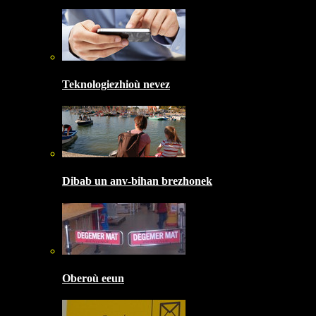
Teknologiezhioù nevez
Dibab un anv-bihan brezhonek
Oberoù eeun