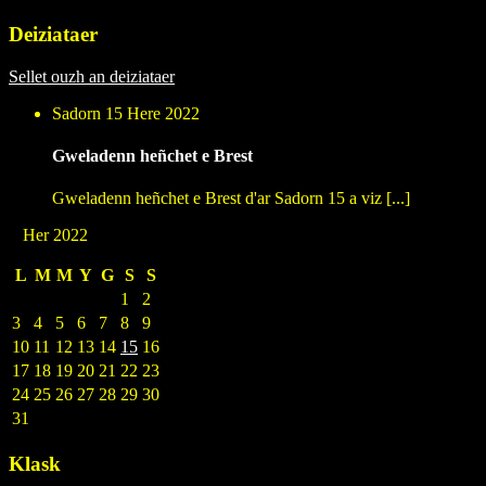
Deiziataer
Sellet ouzh an deiziataer
Sadorn 15 Here 2022
Gweladenn heñchet e Brest
Gweladenn heñchet e Brest d'ar Sadorn 15 a viz [...]
Her 2022
L
M
M
Y
G
S
S
1
2
3
4
5
6
7
8
9
10
11
12
13
14
15
16
17
18
19
20
21
22
23
24
25
26
27
28
29
30
31
Klask