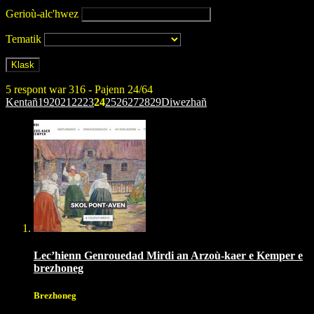
Gerioù-alc'hwez
Tematik
5 respont war 316 - Pajenn 24/64
Kentañ
19
20
21
22
23
24
25
26
27
28
29
Diwezhañ
Lec’hienn Genrouedad Mirdi an Arzoù-kaer e Kemper e
brezhoneg
Brezhoneg