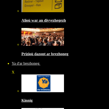
Alioù war an divyezhegezh
Prizioù dazont ar brezhoneg
Ya d'ar brezhoneg
X
Kinnig