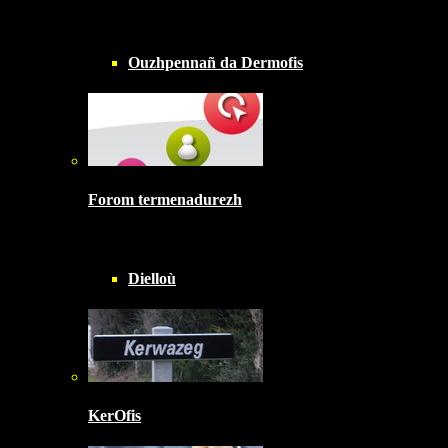
Ouzhpennañ da Dermofis
Forom termenadurezh
Dielloù
KerOfis