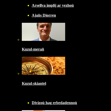
Arsellva implij ar yezhoù
Ajañs Diorren
Kuzul-merañ
Kuzul-skiantel
Divizoù hag erbedadennoù