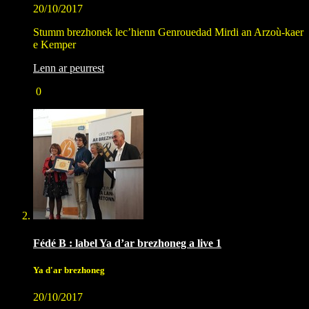
20/10/2017
Stumm brezhonek lec’hienn Genrouedad Mirdi an Arzoù-kaer
e Kemper
Lenn ar peurrest
0
Fédé B : label Ya d’ar brezhoneg a live 1
Ya d'ar brezhoneg
20/10/2017