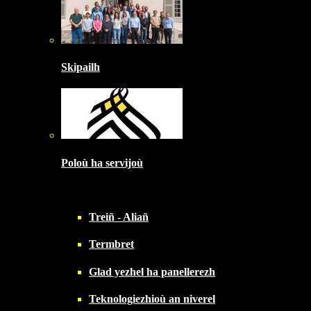
Skipailh
Poloù ha servijoù
Treiñ - Aliañ
Termbret
Glad yezhel ha panellerezh
Teknologiezhioù an niverel