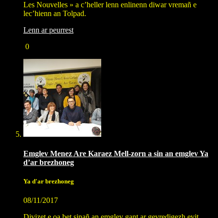
Les Nouvelles » a c’heller lenn enlinenn diwar vremañ e
lec’hienn an Tolpad.
Lenn ar peurrest
0
Emglev Menez Are Karaez Mell-zorn a sin an emglev Ya
d’ar brezhoneg
Ya d'ar brezhoneg
08/11/2017
Divizet e oa bet sinañ an emglev gant ar gevredigezh evit