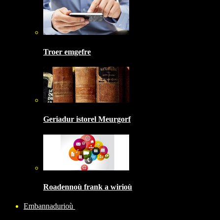
Troer emgefre
Geriadur istorel Meurgorf
Roadennoù frank a wirioù
Embannadurioù