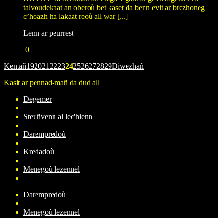
talvoudekaat an oberoù bet kaset da benn evit ar brezhoneg
c’hoazh ha lakaat reoù all war [...]
Lenn ar peurrest
0
Kentañ
19
20
21
22
23
24
25
26
27
28
29
Diwezhañ
Kasit ar pennad-mañ da dud all
Degemer
|
Steuñvenn al lec'hienn
|
Darempredoù
|
Kredadoù
|
Menegoù lezennel
|
Darempredoù
|
Menegoù lezennel