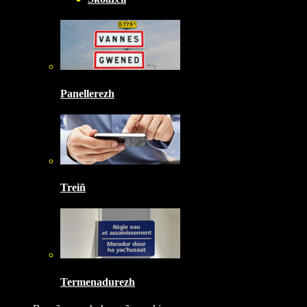
Panellerezh
Treiñ
Termenadurezh