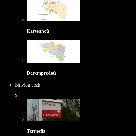
Kartennoù
Darempredoù
Binvioù yezh
X
Termofis