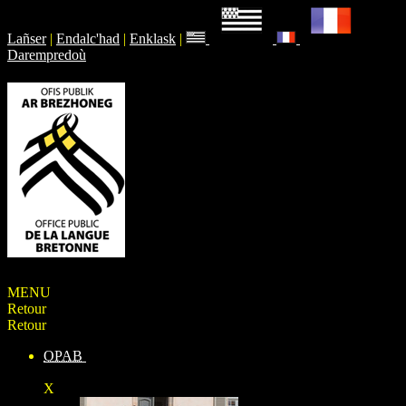
Lañser
|
Endalc'had
|
Enklask
|
Darempredoù
MENU
Retour
Retour
OPAB
X