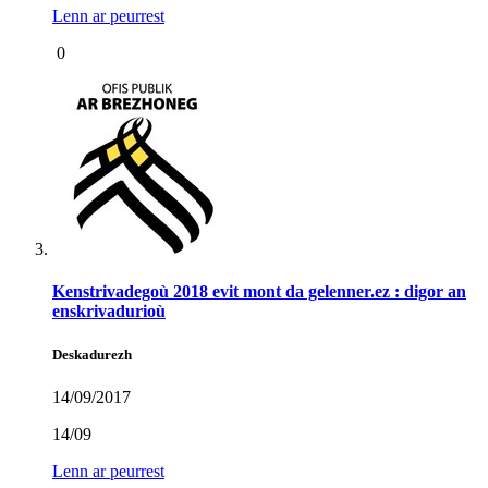
Lenn ar peurrest
0
Kenstrivadegoù 2018 evit mont da gelenner.ez : digor an
enskrivadurioù
Deskadurezh
14/09/2017
14/09
Lenn ar peurrest