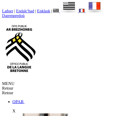
Lañser
|
Endalc'had
|
Enklask
|
Darempredoù
MENU
Retour
Retour
OPAB
X