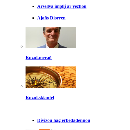
Arsellva implij ar yezhoù
Ajañs Diorren
Kuzul-merañ
Kuzul-skiantel
Divizoù hag erbedadennoù