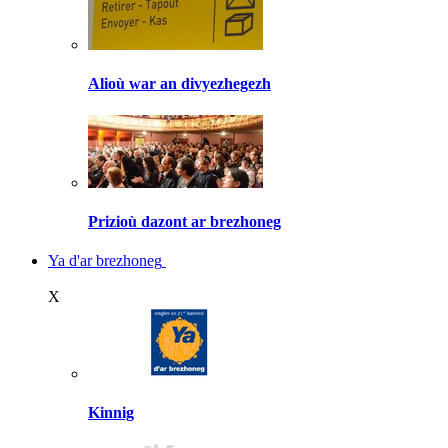
Alioù war an divyezhegezh
Prizioù dazont ar brezhoneg
Ya d'ar brezhoneg
X
Kinnig