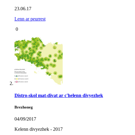
23.06.17
Lenn ar peurrest
0
Distro-skol mat-divat ar c'helenn divyezhek
Brezhoneg
04/09/2017
Kelenn divyezhek - 2017