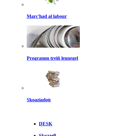
Marc'had al labour
Programm treiñ lennegel
Skoaziadoù
DESK
Skoazell