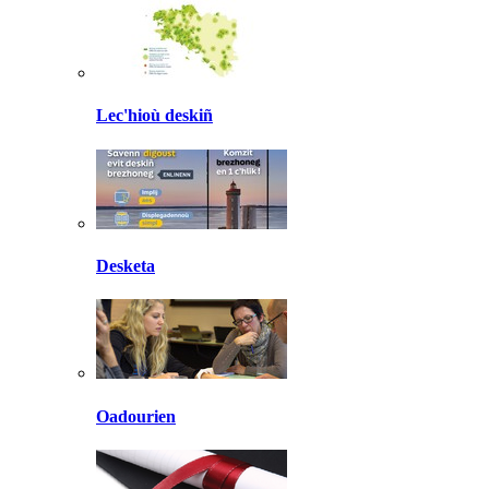
Lec'hioù deskiñ
Desketa
Oadourien