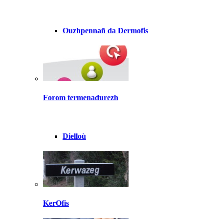
Ouzhpennañ da Dermofis
Forom termenadurezh
Dielloù
KerOfis