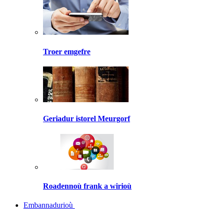
Troer emgefre
Geriadur istorel Meurgorf
Roadennoù frank a wirioù
Embannadurioù