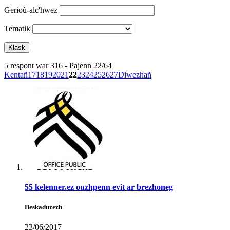
Gerioù-alc'hwez
Tematik
5 respont war 316 - Pajenn 22/64
Kentañ
17
18
19
20
21
22
23
24
25
26
27
Diwezhañ
55 kelenner.ez ouzhpenn evit ar brezhoneg
Deskadurezh
23/06/2017