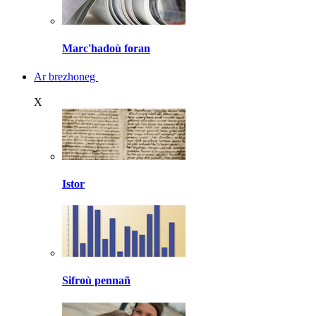
Marc'hadoù foran
Ar brezhoneg
X
Istor
Sifroù pennañ