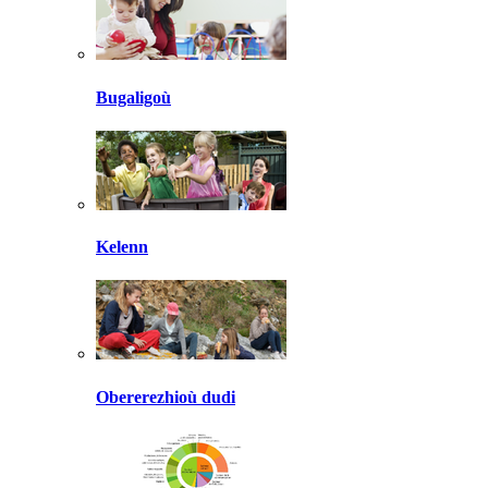
Bugaligoù
Kelenn
Obererezhioù dudi