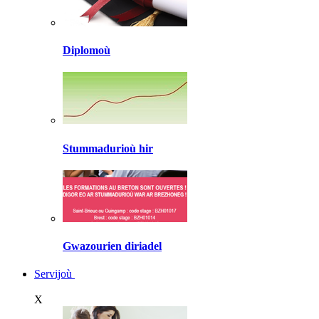
Diplomoù
Stummadurioù hir
Gwazourien diriadel
Servijoù
X