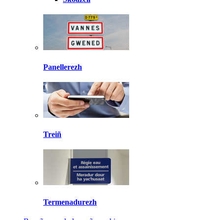
Panellerezh
Treiñ
Termenadurezh