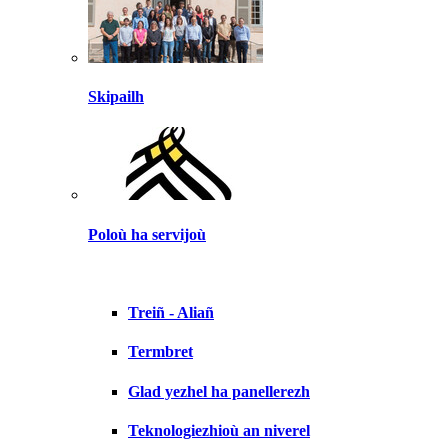
Skipailh
Poloù ha servijoù
Treiñ - Aliañ
Termbret
Glad yezhel ha panellerezh
Teknologiezhioù an niverel