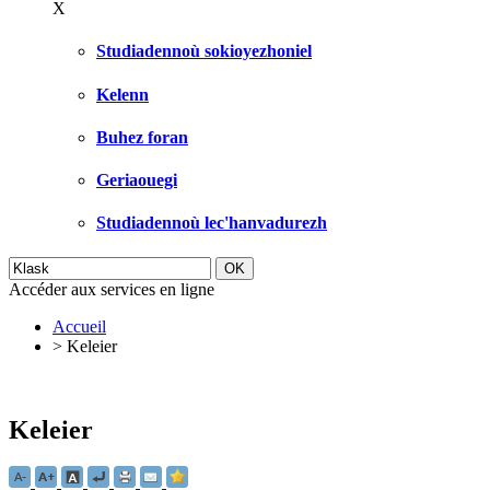
X
Studiadennoù sokioyezhoniel
Kelenn
Buhez foran
Geriaouegi
Studiadennoù lec'hanvadurezh
Accéder aux services en ligne
Accueil
>
Keleier
Keleier