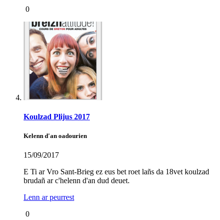
0
Koulzad Plijus 2017
Kelenn d'an oadourien
15/09/2017
E Ti ar Vro Sant-Brieg ez eus bet roet lañs da 18vet koulzad
brudañ ar c'helenn d'an dud deuet.
Lenn ar peurrest
0