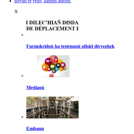
Bevañ er yezh, harpañ anezhi
X
Furmskridoù ha testennoù ofisiel divyezhek
Mediaoù
Embann