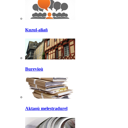
Kuzul-aliañ
Burevioù
Aktaoù melestradurel