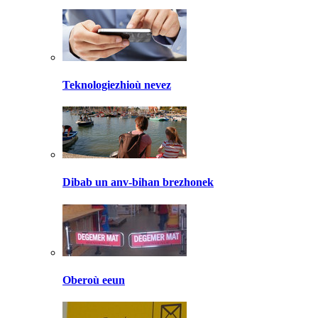
Teknologiezhioù nevez
Dibab un anv-bihan brezhonek
Oberoù eeun