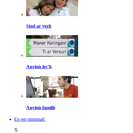
Stad ar yezh
Anvioù-lec'h
Anvioù-familh
En em stummañ
X