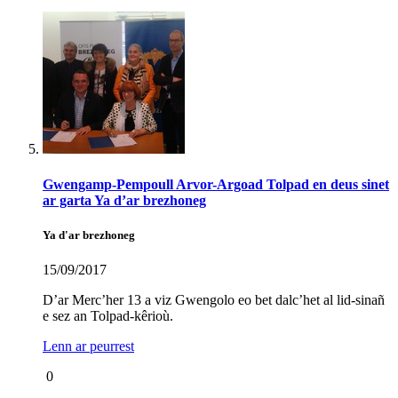
Gwengamp-Pempoull Arvor-Argoad Tolpad en deus sinet
ar garta Ya d’ar brezhoneg
Ya d'ar brezhoneg
15/09/2017
D’ar Merc’her 13 a viz Gwengolo eo bet dalc’het al lid-sinañ
e sez an Tolpad-kêrioù.
Lenn ar peurrest
0