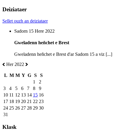
Deiziataer
Sellet ouzh an deiziataer
Sadorn 15 Here 2022
Gweladenn heñchet e Brest
Gweladenn heñchet e Brest d'ar Sadorn 15 a viz [...]
Her 2022
L
M
M
Y
G
S
S
1
2
3
4
5
6
7
8
9
10
11
12
13
14
15
16
17
18
19
20
21
22
23
24
25
26
27
28
29
30
31
Klask