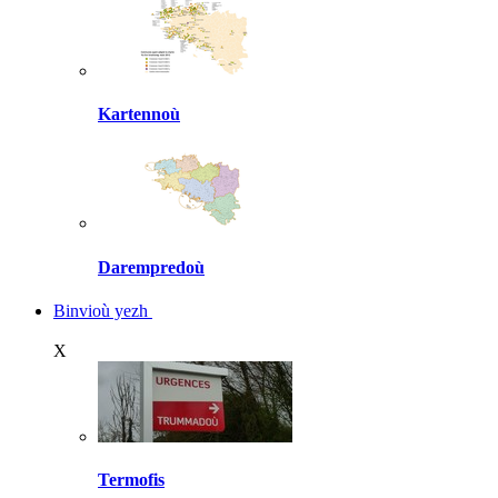
Kartennoù
Darempredoù
Binvioù yezh
X
Termofis