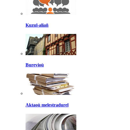
Kuzul-aliañ
Burevioù
Aktaoù melestradurel