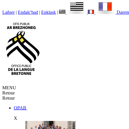
Lañser
|
Endalc'had
|
Enklask
|
Darem
MENU
Retour
Retour
OPAB
X