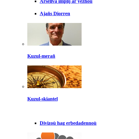
Arsellva implij ar yezhoù
Ajañs Diorren
Kuzul-merañ
Kuzul-skiantel
Divizoù hag erbedadennoù