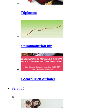
Diplomoù
Stummadurioù hir
Gwazourien diriadel
Servijoù
X