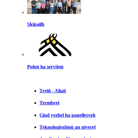
Skipailh
Poloù ha servijoù
Treiñ - Aliañ
Termbret
Glad yezhel ha panellerezh
Teknologiezhioù an niverel