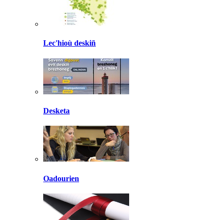
Lec'hioù deskiñ
Desketa
Oadourien