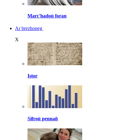
Marc'hadoù foran
Ar brezhoneg
X
Istor
Sifroù pennañ