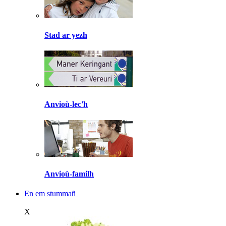
Stad ar yezh
Anvioù-lec'h
Anvioù-familh
En em stummañ
X