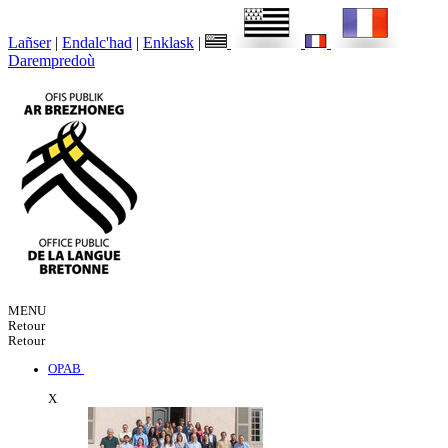
Lañser
|
Endalc'had
|
Enklask
|
Darempredoù
MENU
Retour
Retour
OPAB
X