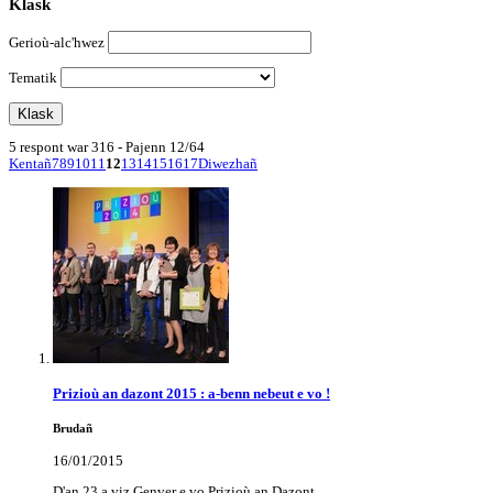
Klask
Gerioù-alc'hwez
Tematik
5 respont war 316 - Pajenn 12/64
Kentañ
7
8
9
10
11
12
13
14
15
16
17
Diwezhañ
Prizioù an dazont 2015 : a-benn nebeut e vo !
Brudañ
16/01/2015
D'an 23 a viz Genver e vo Prizioù an Dazont.