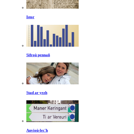
Istor
Sifroù pennañ
Stad ar yezh
Anvioù-lec'h