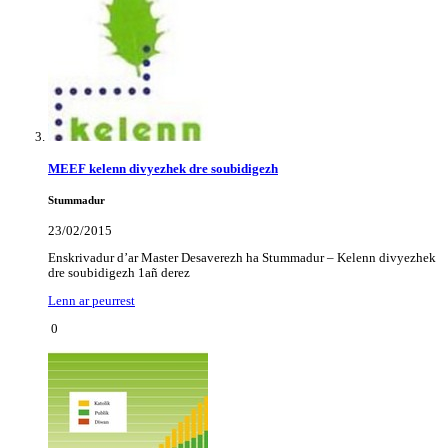
MEEF kelenn divyezhek dre soubidigezh
Stummadur
23/02/2015
Enskrivadur d’ar Master Desaverezh ha Stummadur – Kelenn divyezhek
dre soubidigezh 1añ derez
Lenn ar peurrest
0