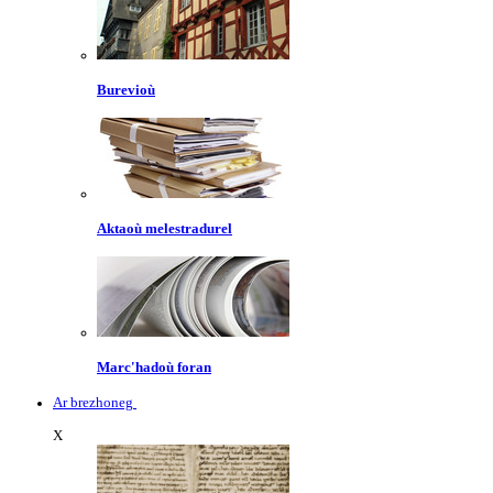
Burevioù
Aktaoù melestradurel
Marc'hadoù foran
Ar brezhoneg
X