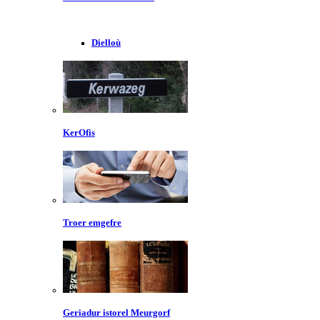
Dielloù
KerOfis
Troer emgefre
Geriadur istorel Meurgorf