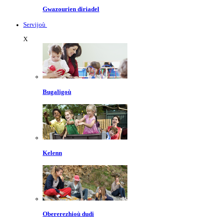
Gwazourien diriadel
Servijoù
X
Bugaligoù
Kelenn
Obererezhioù dudi