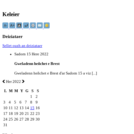
Keleier
Deiziataer
Sellet ouzh an deiziataer
Sadorn 15 Here 2022
Gweladenn heñchet e Brest
Gweladenn heñchet e Brest d'ar Sadorn 15 a viz [...]
Her 2022
L
M
M
Y
G
S
S
1
2
3
4
5
6
7
8
9
10
11
12
13
14
15
16
17
18
19
20
21
22
23
24
25
26
27
28
29
30
31