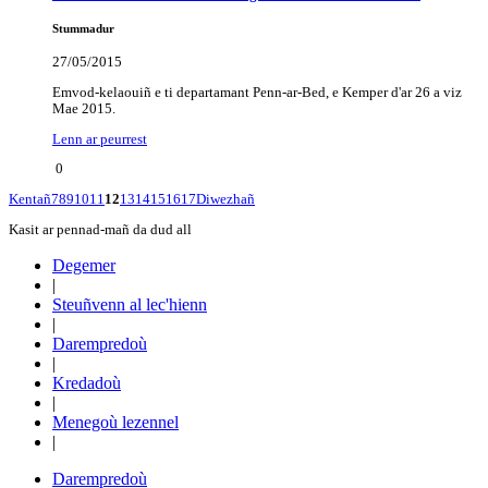
Stummadur
27/05/2015
Emvod-kelaouiñ e ti departamant Penn-ar-Bed, e Kemper d'ar 26 a viz
Mae 2015.
Lenn ar peurrest
0
Kentañ
7
8
9
10
11
12
13
14
15
16
17
Diwezhañ
Kasit ar pennad-mañ da dud all
Degemer
|
Steuñvenn al lec'hienn
|
Darempredoù
|
Kredadoù
|
Menegoù lezennel
|
Darempredoù