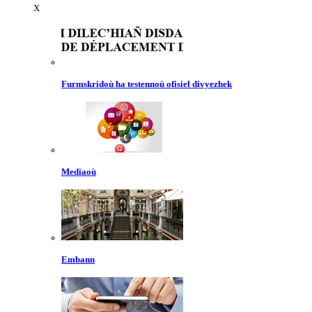
X
Furmskridoù ha testennoù ofisiel divyezhek
Mediaoù
Embann