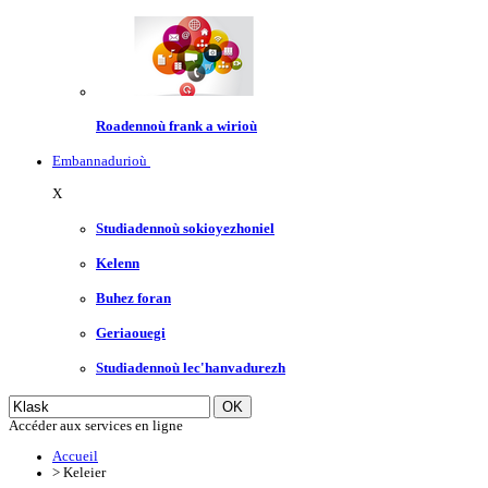
Roadennoù frank a wirioù
Embannadurioù
X
Studiadennoù sokioyezhoniel
Kelenn
Buhez foran
Geriaouegi
Studiadennoù lec'hanvadurezh
Accéder aux services en ligne
Accueil
>
Keleier