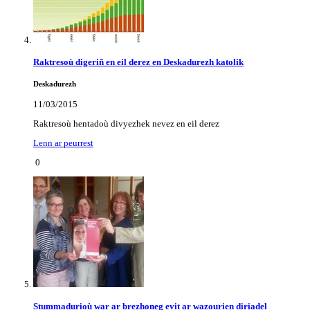
Raktresoù digeriñ en eil derez en Deskadurezh katolik
Deskadurezh
11/03/2015
Raktresoù hentadoù divyezhek nevez en eil derez
Lenn ar peurrest
0
Stummadurioù war ar brezhoneg evit ar wazourien diriadel