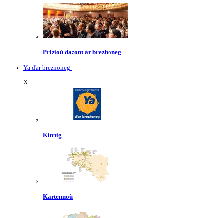
Prizioù dazont ar brezhoneg
Ya d'ar brezhoneg
X
Kinnig
Kartennoù