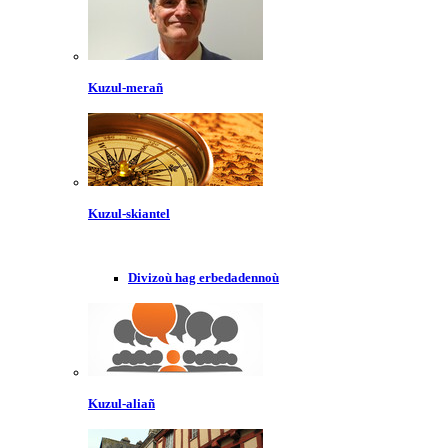
Kuzul-merañ
Kuzul-skiantel
Divizoù hag erbedadennoù
Kuzul-aliañ