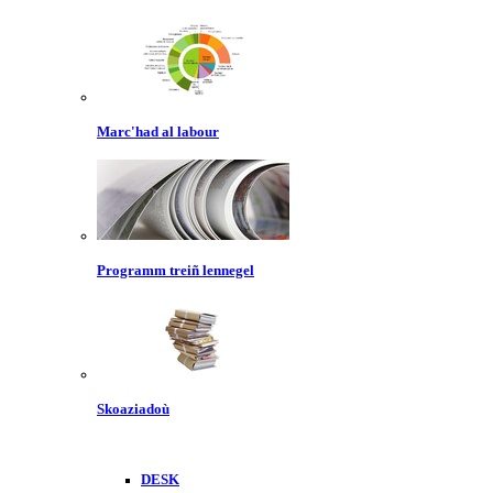
Marc'had al labour
Programm treiñ lennegel
Skoaziadoù
DESK