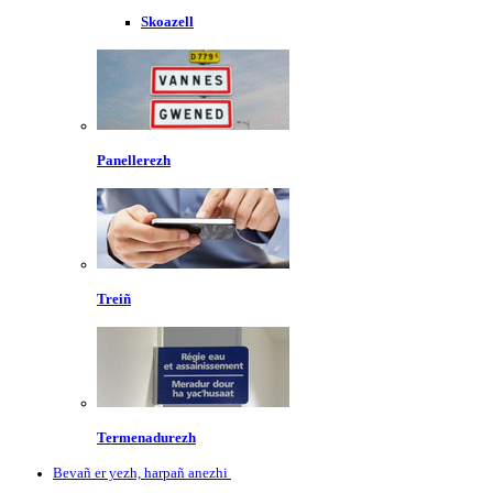
Skoazell
Panellerezh
Treiñ
Termenadurezh
Bevañ er yezh, harpañ anezhi