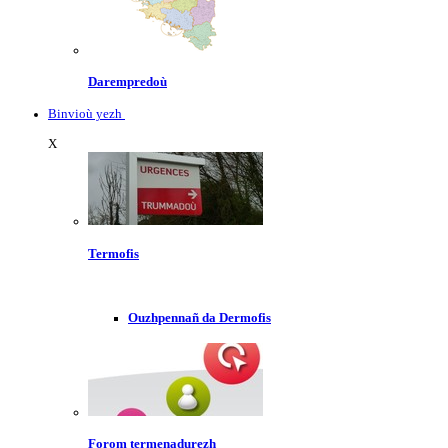
Darempredoù
Binvioù yezh
X
Termofis
Ouzhpennañ da Dermofis
Forom termenadurezh