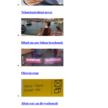
Teknologiezhioù nevez
Dibab un anv-bihan brezhonek
Oberoù eeun
Alioù war an divyezhegezh