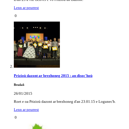
Lenn ar peurrest
0
Prizioù dazont ar brezhoneg 2015 : an disoc'hoù
Brudañ
26/01/2015
Roet e oa Prizioù dazont ar brezhoneg d'an 23.01.15 e Logunec'h.
Lenn ar peurrest
0