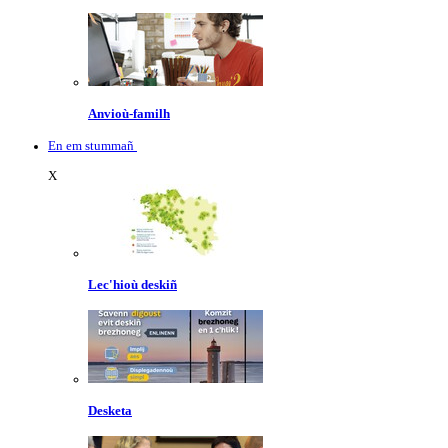
Anvioù-familh
En em stummañ
X
Lec'hioù deskiñ
Desketa