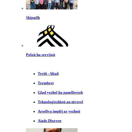
Skipailh
Poloù ha servijoù
Treiñ - Aliañ
Termbret
Glad yezhel ha panellerezh
Teknologiezhioù an niverel
Arsellva implij ar yezhoù
Ajañs Diorren