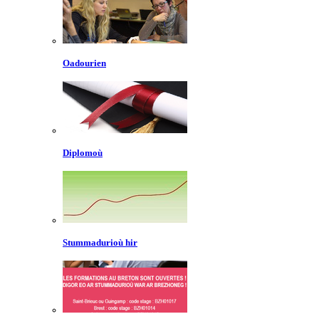
Oadourien
Diplomoù
Stummadurioù hir