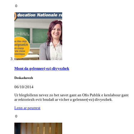
0
Mont da gelenner(-ez) divyezhek
Deskadurezh
06/10/2014
Ur blegfollenn nevez zo bet savet gant an Ofis Publik e kenlabour gant
ar rektoriezh evit brudañ ar vicher a gelenner(-ez) divyezhek.
Lenn ar peurrest
0