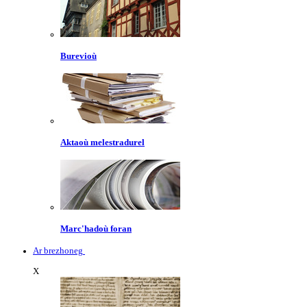
Burevioù
Aktaoù melestradurel
Marc'hadoù foran
Ar brezhoneg
X