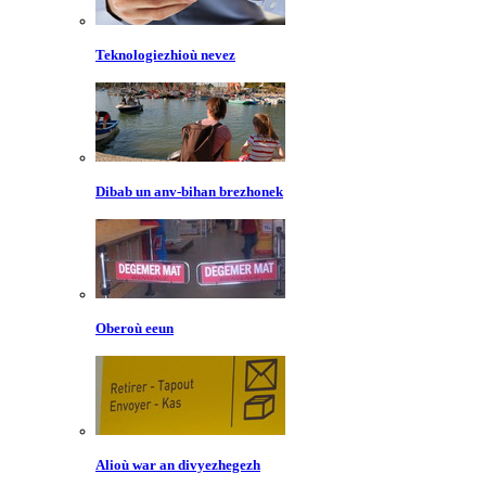
Teknologiezhioù nevez
Dibab un anv-bihan brezhonek
Oberoù eeun
Alioù war an divyezhegezh