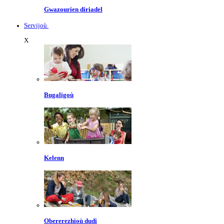
Gwazourien diriadel
Servijoù
X
Bugaligoù
Kelenn
Obererezhioù dudi