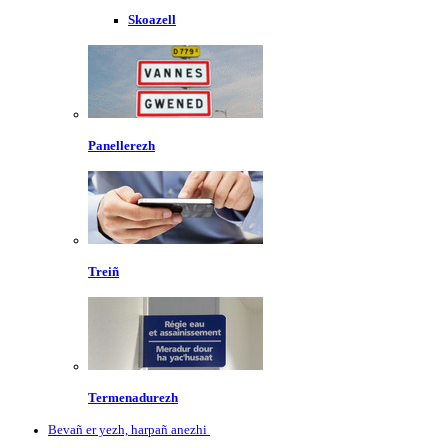
Skoazell
Panellerezh
Treiñ
Termenadurezh
Bevañ er yezh, harpañ anezhi