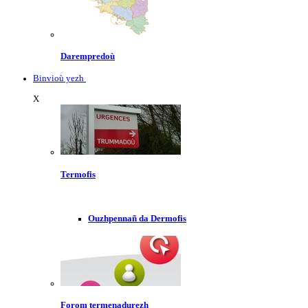
Darempredoù
Binvioù yezh
X
Termofis
Ouzhpennañ da Dermofis
Forom termenadurezh