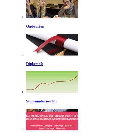
Oadourien
Diplomoù
Stummadurioù hir