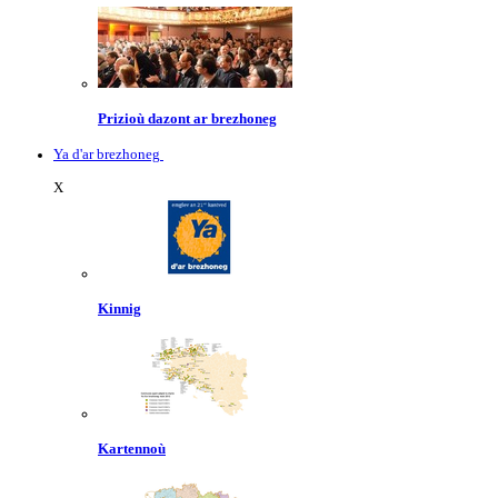
Prizioù dazont ar brezhoneg
Ya d'ar brezhoneg
X
Kinnig
Kartennoù