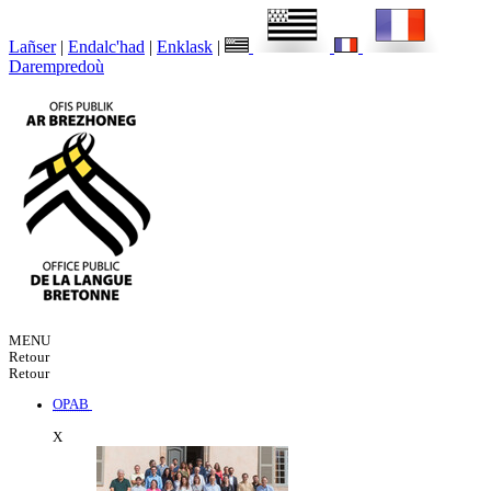
Lañser
|
Endalc'had
|
Enklask
|
Darempredoù
MENU
Retour
Retour
OPAB
X