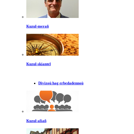
Kuzul-merañ
Kuzul-skiantel
Divizoù hag erbedadennoù
Kuzul-aliañ