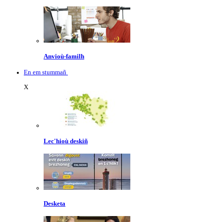
Anvioù-familh
En em stummañ
X
Lec'hioù deskiñ
Desketa