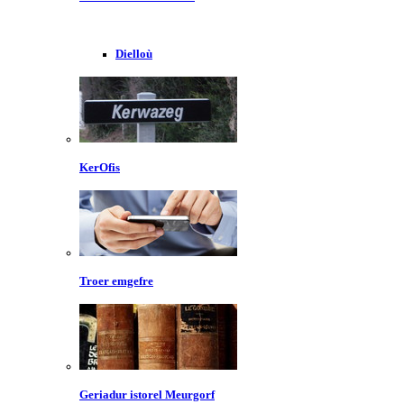
Dielloù
KerOfis
Troer emgefre
Geriadur istorel Meurgorf