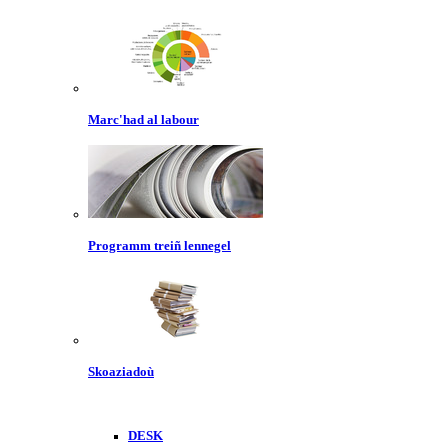
Marc'had al labour
Programm treiñ lennegel
Skoaziadoù
DESK