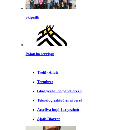
Skipailh
Poloù ha servijoù
Treiñ - Aliañ
Termbret
Glad yezhel ha panellerezh
Teknologiezhioù an niverel
Arsellva implij ar yezhoù
Ajañs Diorren