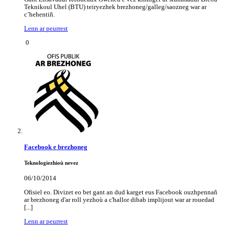
Teknikoul Uhel (BTU) teiryezhek brezhoneg/galleg/saozneg war ar
c’hehentiñ.
Lenn ar peurrest
0
Facebook e brezhoneg
Teknologiezhioù nevez
06/10/2014
Ofisiel eo. Divizet eo bet gant an dud karget eus Facebook ouzhpennañ
ar brezhoneg d'ar roll yezhoù a c'hallor dibab implijout war ar rouedad
[...]
Lenn ar peurrest