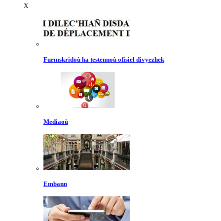
X
Furmskridoù ha testennoù ofisiel divyezhek
Mediaoù
Embann