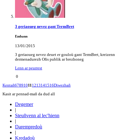
3 geriaoueg nevez gant TermBret
Embann
13/01/2015
3 geriaoueg nevez deuet er gouloù gant TermBret, kreizenn
dermenadurezh Ofis publik ar brezhoneg
Lenn ar peurrest
0
Kentañ
6
7
8
9
10
11
12
13
14
15
16
Diwezhañ
Kasit ar pennad-mañ da dud all
Degemer
|
Steuñvenn al lec'hienn
|
Darempredoù
|
Kredadoù