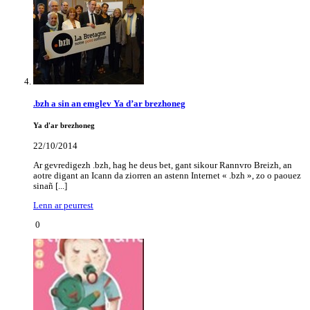
.bzh a sin an emglev Ya d’ar brezhoneg
Ya d'ar brezhoneg
22/10/2014
Ar gevredigezh .bzh, hag he deus bet, gant sikour Rannvro Breizh, an
aotre digant an Icann da ziorren an astenn Internet « .bzh », zo o paouez
sinañ [...]
Lenn ar peurrest
0