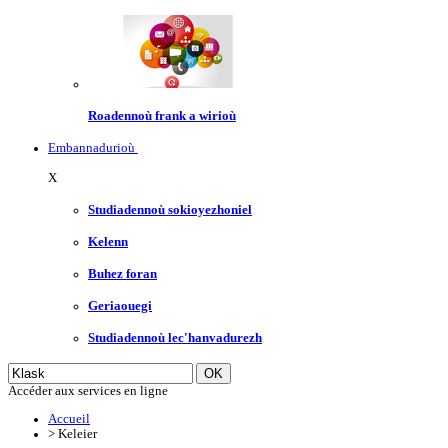
Roadennoù frank a wirioù
Embannadurioù
X
Studiadennoù sokioyezhoniel
Kelenn
Buhez foran
Geriaouegi
Studiadennoù lec'hanvadurezh
Accéder aux services en ligne
Accueil
>
Keleier