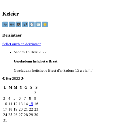
Keleier
Deiziataer
Sellet ouzh an deiziataer
Sadorn 15 Here 2022
Gweladenn heñchet e Brest
Gweladenn heñchet e Brest d'ar Sadorn 15 a viz [...]
Her 2022
L
M
M
Y
G
S
S
1
2
3
4
5
6
7
8
9
10
11
12
13
14
15
16
17
18
19
20
21
22
23
24
25
26
27
28
29
30
31