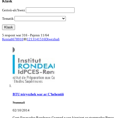
Klask
Gerioù-alc'hwez
Tematik
5 respont war 316 - Pajenn 11/64
Kentañ
6
7
8
9
10
11
12
13
14
15
16
Diwezhañ
BTU teiryezhek war ar C’hehentiñ
Stummañ
02/10/2014
Gant Ensavadur Rondeaux Gwened e vez kinniget ur stummadur Breou