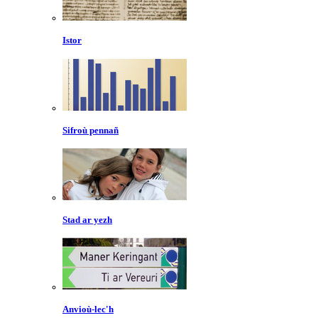
Istor
Sifroù pennañ
Stad ar yezh
Anvioù-lec'h