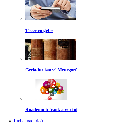
Troer emgefre
Geriadur istorel Meurgorf
Roadennoù frank a wirioù
Embannadurioù