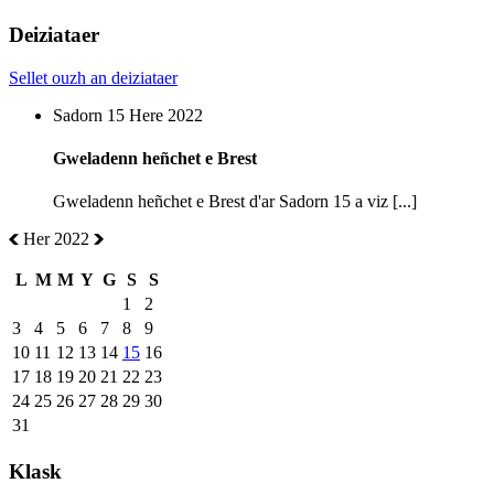
Deiziataer
Sellet ouzh an deiziataer
Sadorn 15 Here 2022
Gweladenn heñchet e Brest
Gweladenn heñchet e Brest d'ar Sadorn 15 a viz [...]
Her 2022
L
M
M
Y
G
S
S
1
2
3
4
5
6
7
8
9
10
11
12
13
14
15
16
17
18
19
20
21
22
23
24
25
26
27
28
29
30
31
Klask