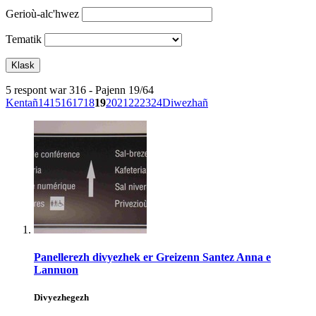
Gerioù-alc'hwez
Tematik
5 respont war 316 - Pajenn 19/64
Kentañ
14
15
16
17
18
19
20
21
22
23
24
Diwezhañ
Panellerezh divyezhek er Greizenn Santez Anna e
Lannuon
Divyezhegezh