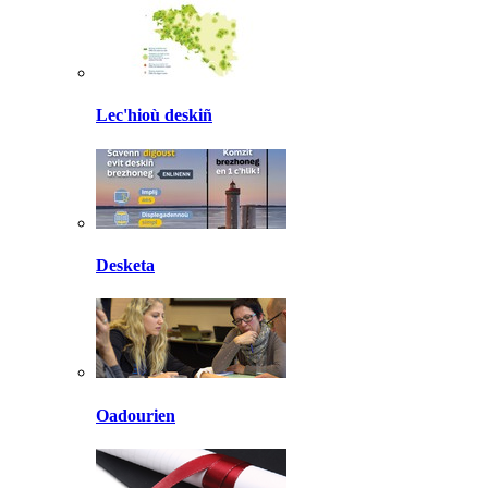
Lec'hioù deskiñ
Desketa
Oadourien