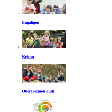
Bugaligoù
Kelenn
Obererezhioù dudi