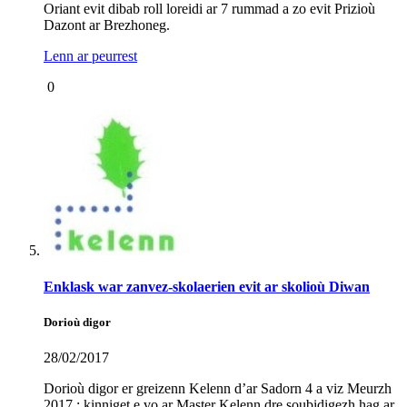
Oriant evit dibab roll loreidi ar 7 rummad a zo evit Prizioù
Dazont ar Brezhoneg.
Lenn ar peurrest
0
Enklask war zanvez-skolaerien evit ar skolioù Diwan
Dorioù digor
28/02/2017
Dorioù digor er greizenn Kelenn d’ar Sadorn 4 a viz Meurzh
2017 : kinniget e vo ar Master Kelenn dre soubidigezh hag ar