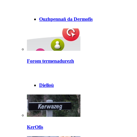
Ouzhpennañ da Dermofis
Forom termenadurezh
Dielloù
KerOfis