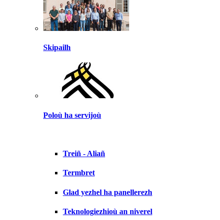
Skipailh
Poloù ha servijoù
Treiñ - Aliañ
Termbret
Glad yezhel ha panellerezh
Teknologiezhioù an niverel