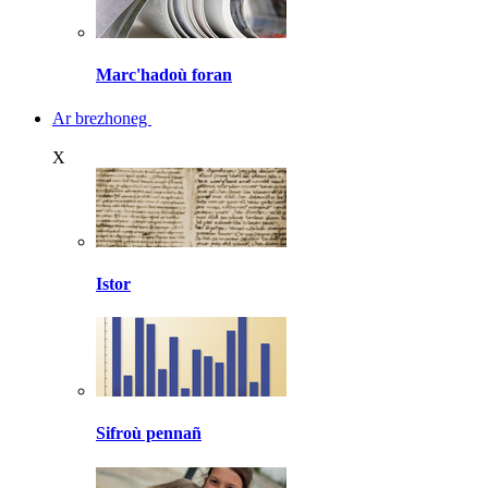
Marc'hadoù foran
Ar brezhoneg
X
Istor
Sifroù pennañ