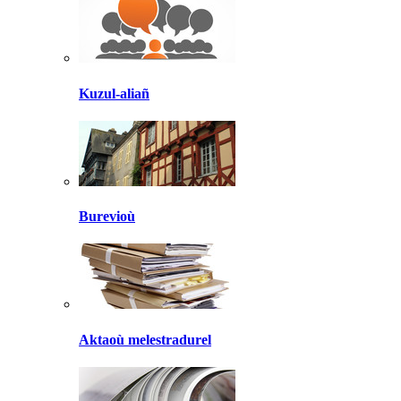
Kuzul-aliañ
Burevioù
Aktaoù melestradurel