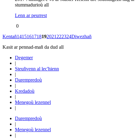
stummadurioù all
Lenn ar peurrest
0
Kentañ
14
15
16
17
18
19
20
21
22
23
24
Diwezhañ
Kasit ar pennad-mañ da dud all
Degemer
|
Steuñvenn al lec'hienn
|
Darempredoù
|
Kredadoù
|
Menegoù lezennel
|
Darempredoù
|
Menegoù lezennel
|