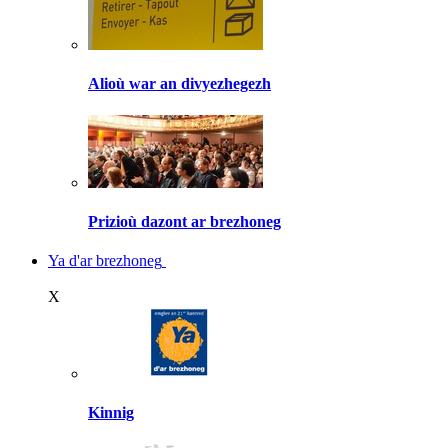
Alioù war an divyezhegezh
Prizioù dazont ar brezhoneg
Ya d'ar brezhoneg
X
Kinnig