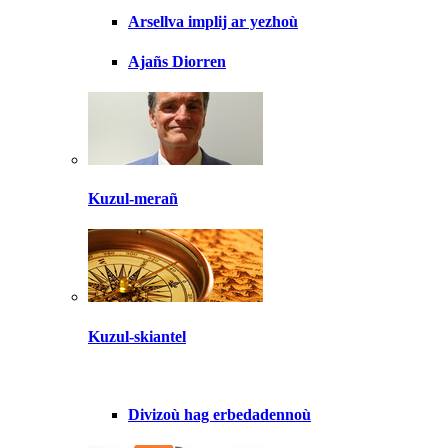
Arsellva implij ar yezhoù
Ajañs Diorren
Kuzul-merañ
Kuzul-skiantel
Divizoù hag erbedadennoù