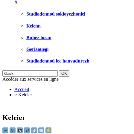
X
Studiadennoù sokioyezhoniel
Kelenn
Buhez foran
Geriaouegi
Studiadennoù lec'hanvadurezh
Accéder aux services en ligne
Accueil
>
Keleier
Keleier