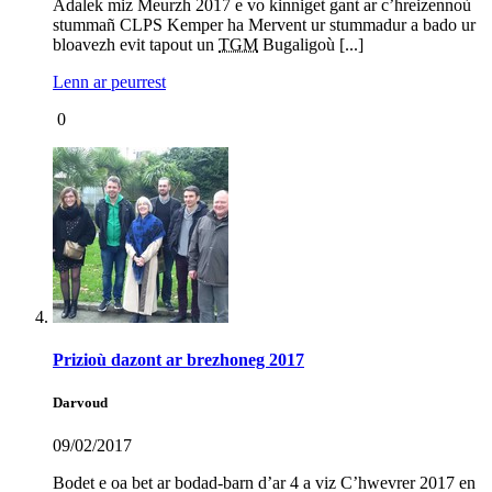
Adalek miz Meurzh 2017 e vo kinniget gant ar c’hreizennoù
stummañ CLPS Kemper ha Mervent ur stummadur a bado ur
bloavezh evit tapout un
TGM
Bugaligoù [...]
Lenn ar peurrest
0
Prizioù dazont ar brezhoneg 2017
Darvoud
09/02/2017
Bodet e oa bet ar bodad-barn d’ar 4 a viz C’hwevrer 2017 en