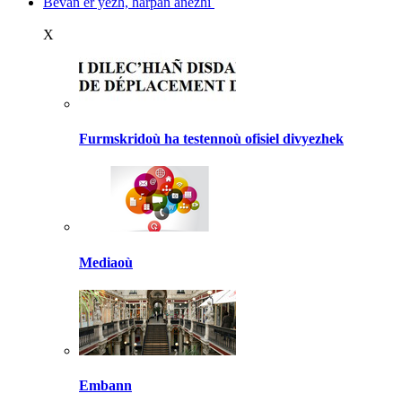
Bevañ er yezh, harpañ anezhi
X
Furmskridoù ha testennoù ofisiel divyezhek
Mediaoù
Embann