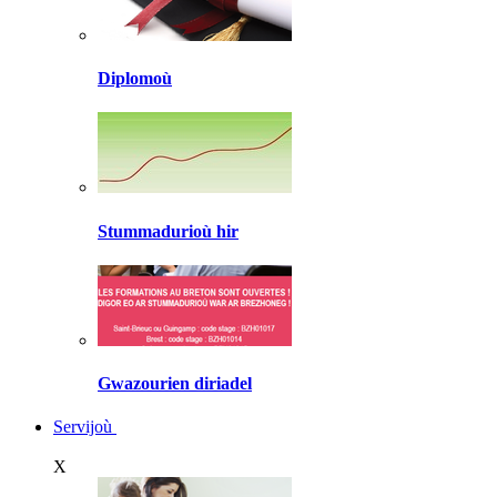
Diplomoù
Stummadurioù hir
Gwazourien diriadel
Servijoù
X