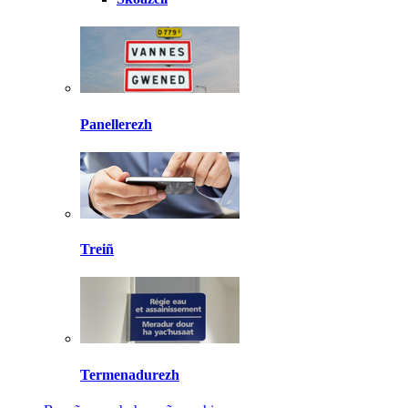
Panellerezh
Treiñ
Termenadurezh