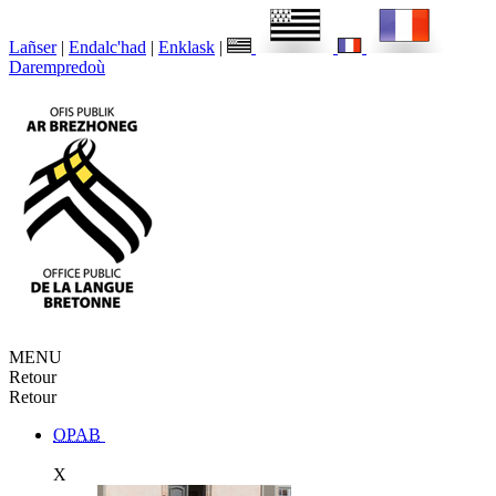
Lañser
|
Endalc'had
|
Enklask
|
Darempredoù
MENU
Retour
Retour
OPAB
X