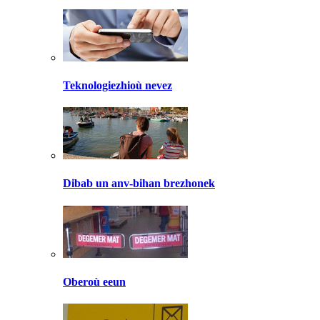
Teknologiezhioù nevez
Dibab un anv-bihan brezhonek
Oberoù eeun