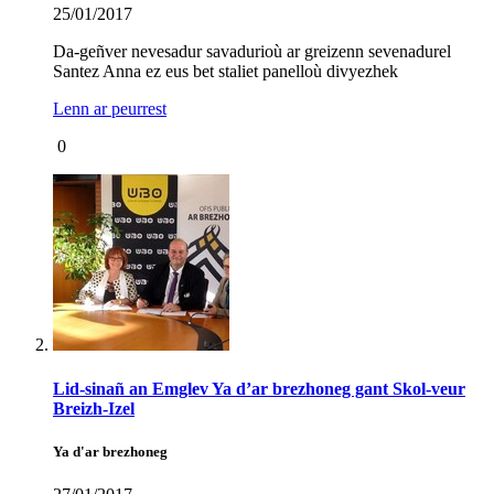
25/01/2017
Da-geñver nevesadur savadurioù ar greizenn sevenadurel
Santez Anna ez eus bet staliet panelloù divyezhek
Lenn ar peurrest
0
Lid-sinañ an Emglev Ya d’ar brezhoneg gant Skol-veur
Breizh-Izel
Ya d'ar brezhoneg