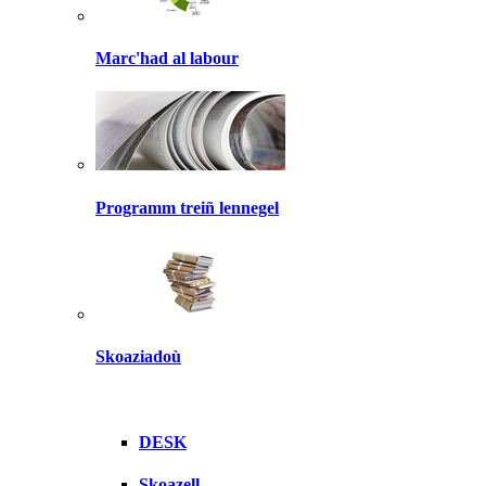
Marc'had al labour
Programm treiñ lennegel
Skoaziadoù
DESK
Skoazell