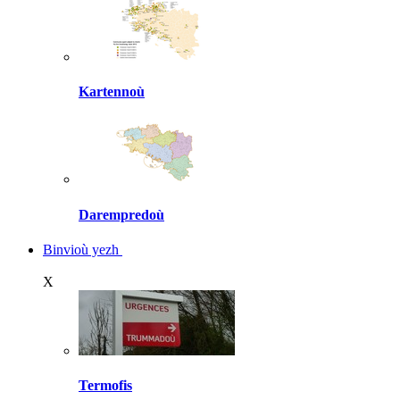
Kartennoù
Darempredoù
Binvioù yezh
X
Termofis