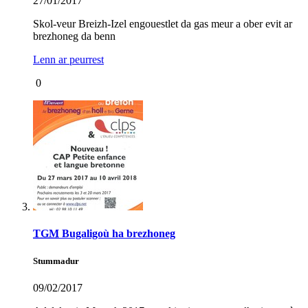
27/01/2017
Skol-veur Breizh-Izel engouestlet da gas meur a ober evit ar
brezhoneg da benn
Lenn ar peurrest
0
TGM
Bugaligoù ha brezhoneg
Stummadur
09/02/2017