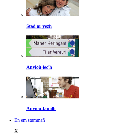
Stad ar yezh
Anvioù-lec'h
Anvioù-familh
En em stummañ
X