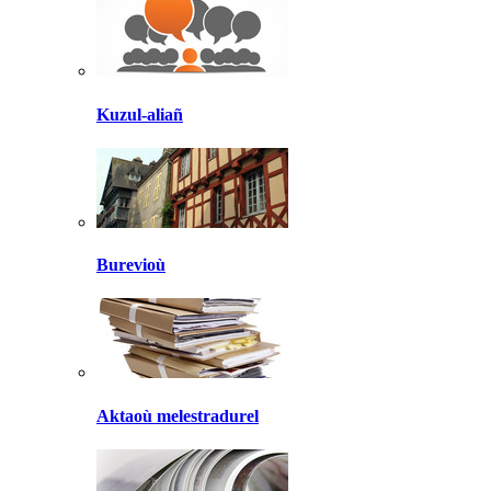
Kuzul-aliañ
Burevioù
Aktaoù melestradurel