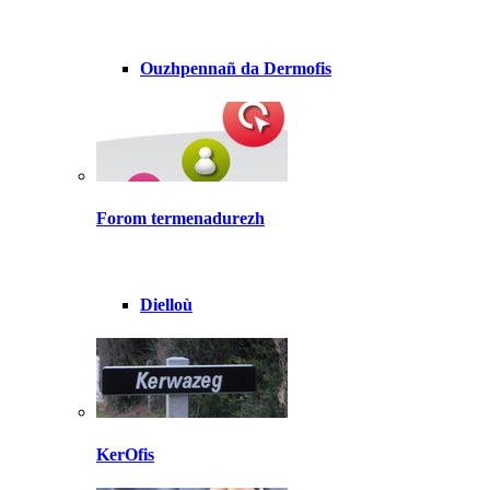
Ouzhpennañ da Dermofis
Forom termenadurezh
Dielloù
KerOfis