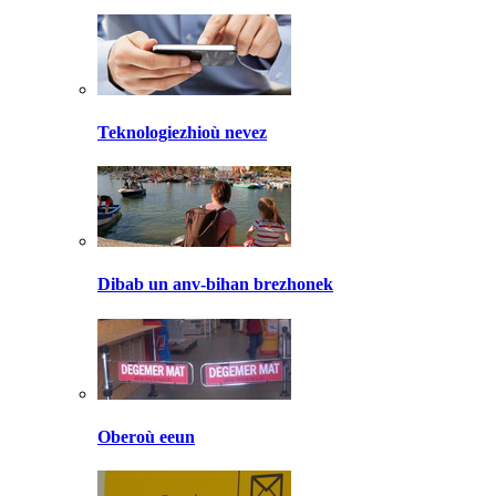
Teknologiezhioù nevez
Dibab un anv-bihan brezhonek
Oberoù eeun