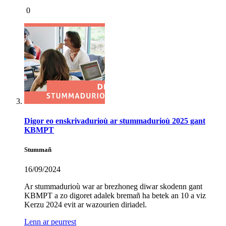
0
Digor eo enskrivadurioù ar stummadurioù 2025 gant
KBMPT
Stummañ
16/09/2024
Ar stummadurioù war ar brezhoneg diwar skodenn gant
KBMPT a zo digoret adalek bremañ ha betek an 10 a viz
Kerzu 2024 evit ar wazourien diriadel.
Lenn ar peurrest