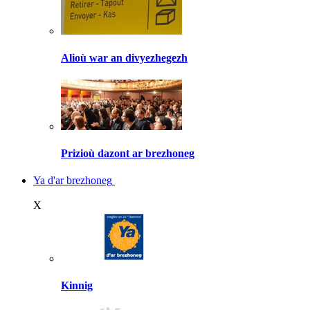
Alioù war an divyezhegezh
Prizioù dazont ar brezhoneg
Ya d'ar brezhoneg
X
Kinnig