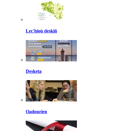
Lec'hioù deskiñ
Desketa
Oadourien