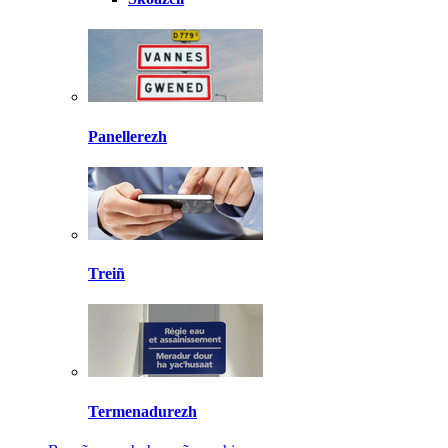
Panellerezh
Treiñ
Termenadurezh