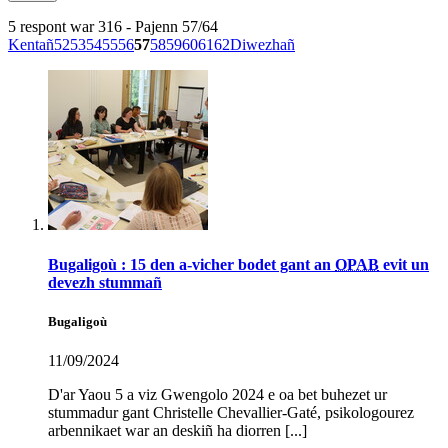
5 respont war 316 - Pajenn 57/64
Kentañ
52
53
54
55
56
57
58
59
60
61
62
Diwezhañ
Bugaligoù : 15 den a-vicher bodet gant an
OPAB
evit un
devezh stummañ
Bugaligoù
11/09/2024
D'ar Yaou 5 a viz Gwengolo 2024 e oa bet buhezet ur
stummadur gant Christelle Chevallier-Gaté, psikologourez
arbennikaet war an deskiñ ha diorren [...]