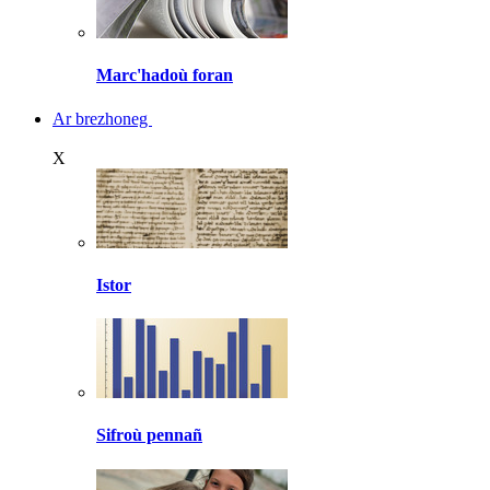
Marc'hadoù foran
Ar brezhoneg
X
Istor
Sifroù pennañ