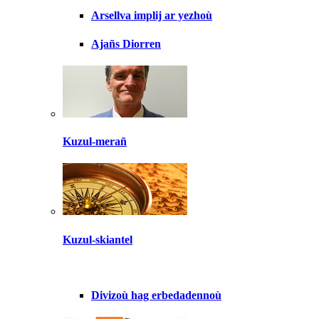
Arsellva implij ar yezhoù
Ajañs Diorren
Kuzul-merañ
Kuzul-skiantel
Divizoù hag erbedadennoù