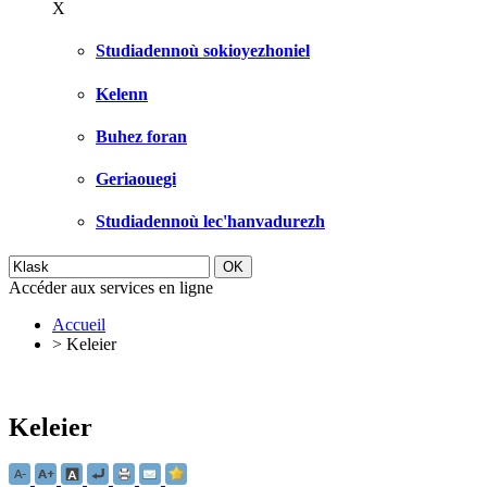
X
Studiadennoù sokioyezhoniel
Kelenn
Buhez foran
Geriaouegi
Studiadennoù lec'hanvadurezh
Accéder aux services en ligne
Accueil
>
Keleier
Keleier