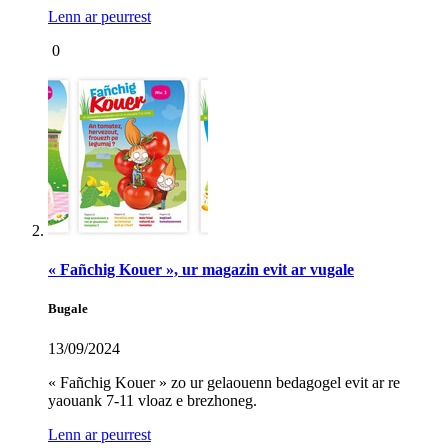
Lenn ar peurrest
0
« Fañchig Kouer », ur magazin evit ar vugale
Bugale
13/09/2024
« Fañchig Kouer » zo ur gelaouenn bedagogel evit ar re
yaouank 7-11 vloaz e brezhoneg.
Lenn ar peurrest