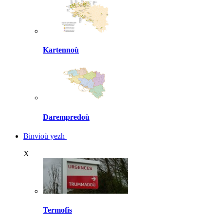
Kartennoù
Darempredoù
Binvioù yezh
X
Termofis