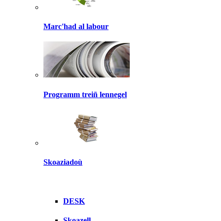
Marc'had al labour
Programm treiñ lennegel
Skoaziadoù
DESK
Skoazell