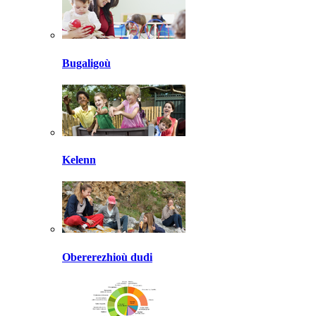
Bugaligoù
Kelenn
Obererezhioù dudi