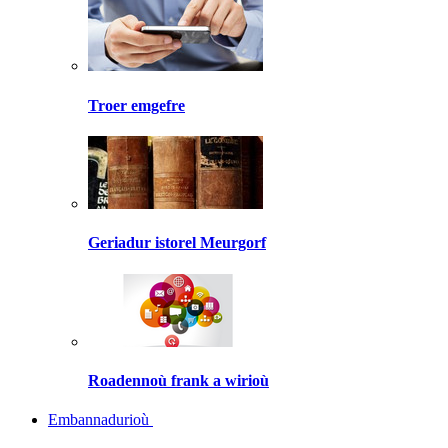
Troer emgefre
Geriadur istorel Meurgorf
Roadennoù frank a wirioù
Embannadurioù