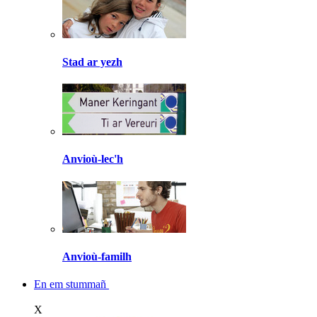
Stad ar yezh
Anvioù-lec'h
Anvioù-familh
En em stummañ
X