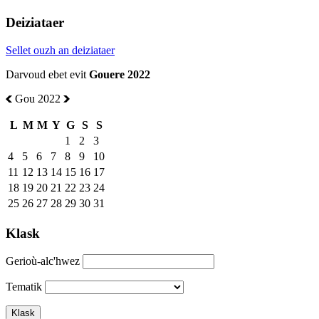
Deiziataer
Sellet ouzh an deiziataer
Darvoud ebet evit
Gouere 2022
Gou 2022
L
M
M
Y
G
S
S
1
2
3
4
5
6
7
8
9
10
11
12
13
14
15
16
17
18
19
20
21
22
23
24
25
26
27
28
29
30
31
Klask
Gerioù-alc'hwez
Tematik