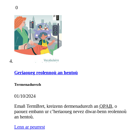
0
Geriaoueg reolennoù an hentoù
Termenadurezh
01/10/2024
Emañ TermBret, kreizenn dermenadurezh an
OPAB
, o
paouez embann ur c’heriaoueg nevez diwar-benn reolennoù
an hentoù.
Lenn ar peurrest