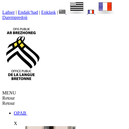
Lañser
|
Endalc'had
|
Enklask
|
Darempredoù
MENU
Retour
Retour
OPAB
X