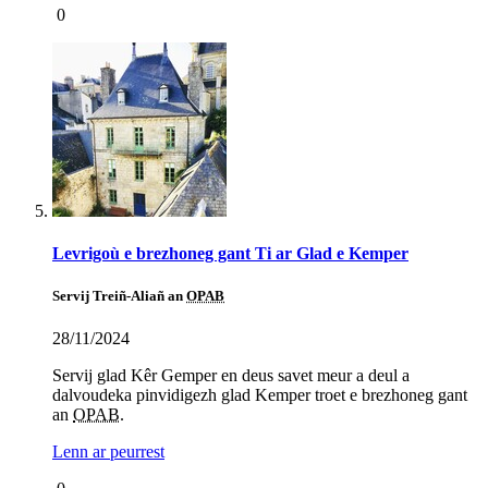
0
Levrigoù e brezhoneg gant Ti ar Glad e Kemper
Servij Treiñ-Aliañ an
OPAB
28/11/2024
Servij glad Kêr Gemper en deus savet meur a deul a
dalvoudeka pinvidigezh glad Kemper troet e brezhoneg gant
an
OPAB
.
Lenn ar peurrest