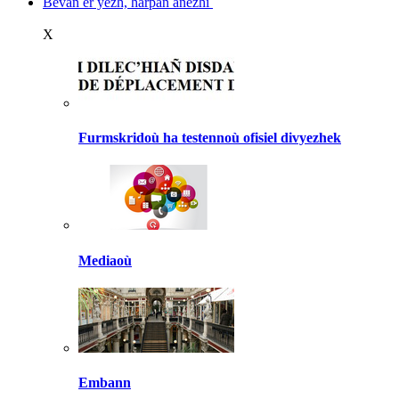
Bevañ er yezh, harpañ anezhi
X
Furmskridoù ha testennoù ofisiel divyezhek
Mediaoù
Embann