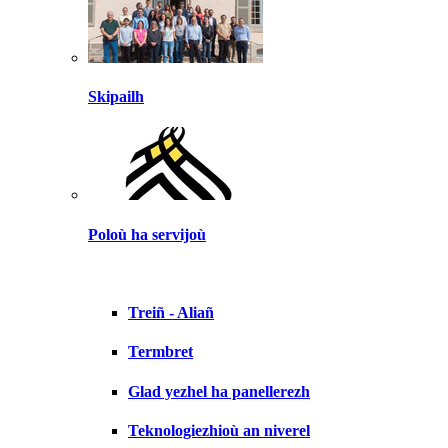
Skipailh
Poloù ha servijoù
Treiñ - Aliañ
Termbret
Glad yezhel ha panellerezh
Teknologiezhioù an niverel