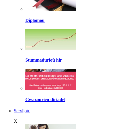
Diplomoù
Stummadurioù hir
Gwazourien diriadel
Servijoù
X