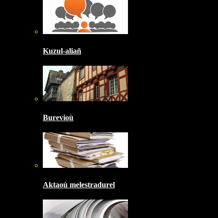
Kuzul-aliañ
Burevioù
Aktaoù melestradurel