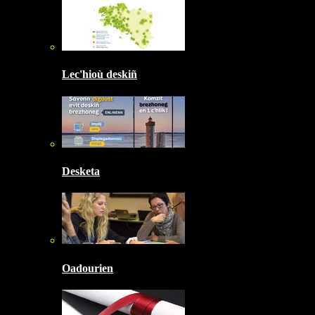
Lec'hioù deskiñ
Desketa
Oadourien