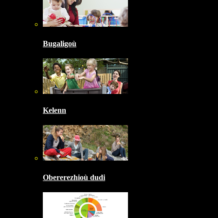
Bugaligoù
Kelenn
Obererezhioù dudi