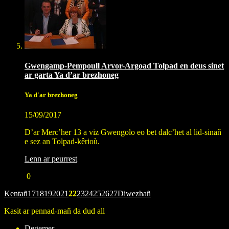
Gwengamp-Pempoull Arvor-Argoad Tolpad en deus sinet
ar garta Ya d’ar brezhoneg
Ya d'ar brezhoneg
15/09/2017
D’ar Merc’her 13 a viz Gwengolo eo bet dalc’het al lid-sinañ
e sez an Tolpad-kêrioù.
Lenn ar peurrest
0
Kentañ
17
18
19
20
21
22
23
24
25
26
27
Diwezhañ
Kasit ar pennad-mañ da dud all
Degemer