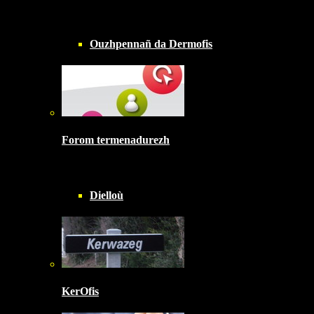
Ouzhpennañ da Dermofis
Forom termenadurezh
Dielloù
KerOfis