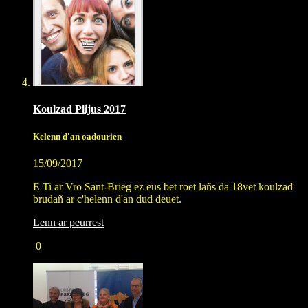
Koulzad Plijus 2017
Kelenn d'an oadourien
15/09/2017
E Ti ar Vro Sant-Brieg ez eus bet roet lañs da 18vet koulzad
brudañ ar c'helenn d'an dud deuet.
Lenn ar peurrest
0