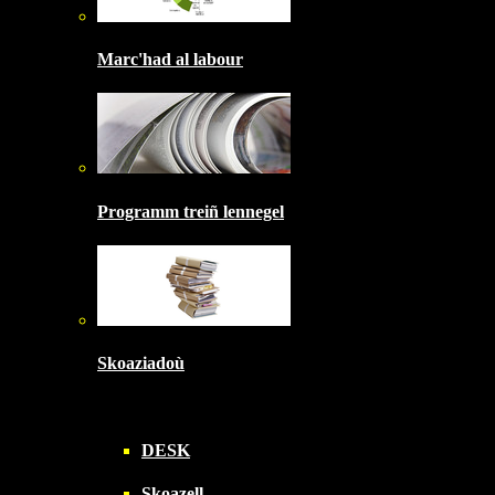
Marc'had al labour
Programm treiñ lennegel
Skoaziadoù
DESK
Skoazell