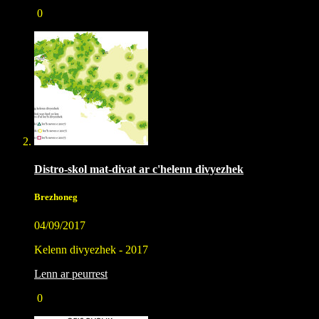
0
Distro-skol mat-divat ar c'helenn divyezhek
Brezhoneg
04/09/2017
Kelenn divyezhek - 2017
Lenn ar peurrest
0