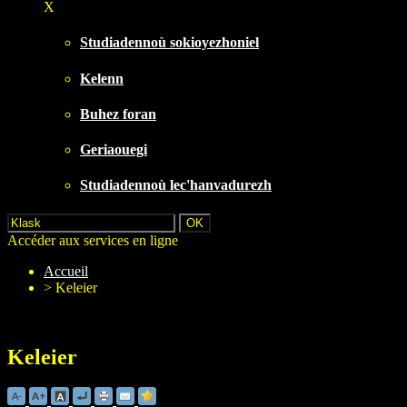
X
Studiadennoù sokioyezhoniel
Kelenn
Buhez foran
Geriaouegi
Studiadennoù lec'hanvadurezh
Accéder aux services en ligne
Accueil
>
Keleier
Keleier