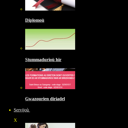
Diplomoù
Stummadurioù hir
Gwazourien diriadel
Servijoù
X