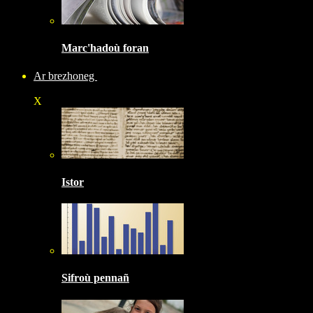
Marc'hadoù foran
Ar brezhoneg
X
Istor
Sifroù pennañ