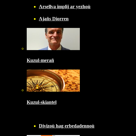
Arsellva implij ar yezhoù
Ajañs Diorren
Kuzul-merañ
Kuzul-skiantel
Divizoù hag erbedadennoù