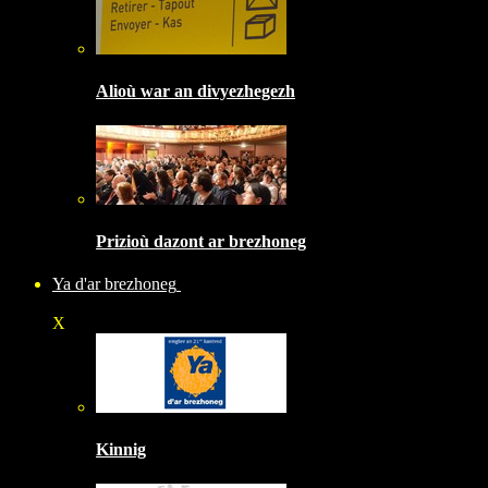
Alioù war an divyezhegezh
Prizioù dazont ar brezhoneg
Ya d'ar brezhoneg
X
Kinnig