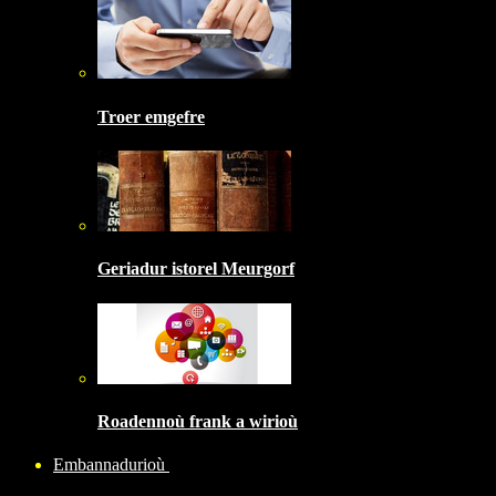
Troer emgefre
Geriadur istorel Meurgorf
Roadennoù frank a wirioù
Embannadurioù