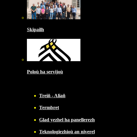
Skipailh
Poloù ha servijoù
Treiñ - Aliañ
Termbret
Glad yezhel ha panellerezh
Teknologiezhioù an niverel