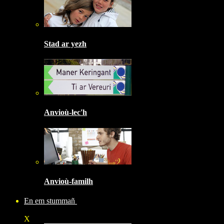
Stad ar yezh
Anvioù-lec'h
Anvioù-familh
En em stummañ
X