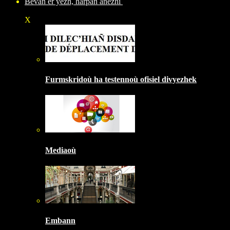
Bevañ er yezh, harpañ anezhi
X
Furmskridoù ha testennoù ofisiel divyezhek
Mediaoù
Embann