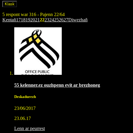
5 respont war 316 - Pajenn 22/64
Kentañ
17
18
19
20
21
22
23
24
25
26
27
Diwezhañ
55 kelenner.ez ouzhpenn evit ar brezhoneg
Deskadurezh
23/06/2017
23.06.17
Lenn ar peurrest