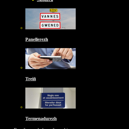
Panellerezh
Treiñ
Termenadurezh