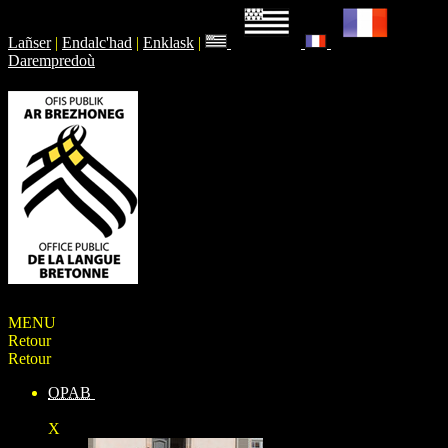
Lañser
|
Endalc'had
|
Enklask
|
Darempredoù
MENU
Retour
Retour
OPAB
X