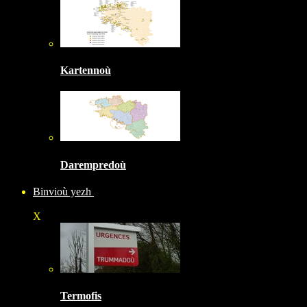
Kartennoù
Darempredoù
Binvioù yezh
X
Termofis