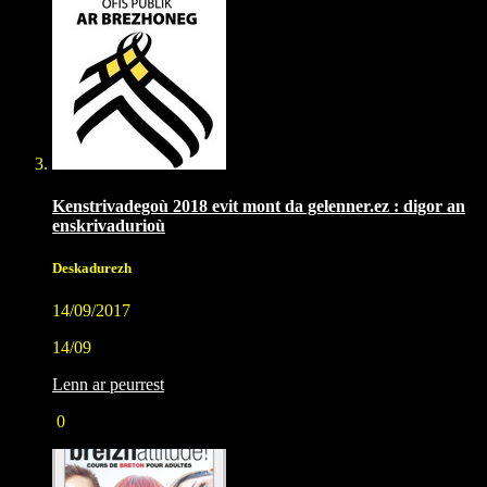
Kenstrivadegoù 2018 evit mont da gelenner.ez : digor an
enskrivadurioù
Deskadurezh
14/09/2017
14/09
Lenn ar peurrest
0