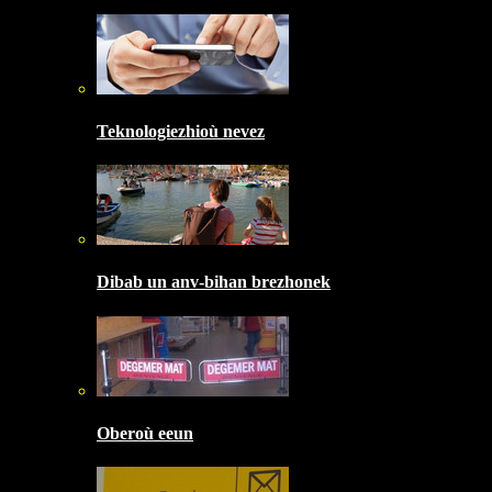
Teknologiezhioù nevez
Dibab un anv-bihan brezhonek
Oberoù eeun