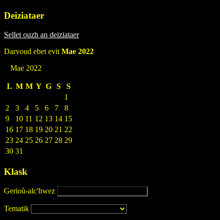
Deiziataer
Sellet ouzh an deiziataer
Darvoud ebet evit
Mae 2022
Mae 2022
L
M
M
Y
G
S
S
1
2
3
4
5
6
7
8
9
10
11
12
13
14
15
16
17
18
19
20
21
22
23
24
25
26
27
28
29
30
31
Klask
Gerioù-alc'hwez
Tematik