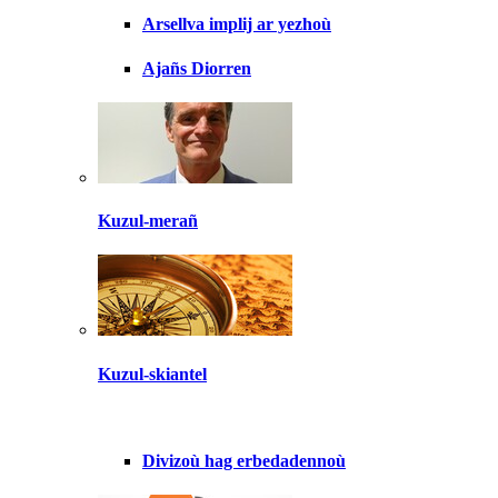
Arsellva implij ar yezhoù
Ajañs Diorren
Kuzul-merañ
Kuzul-skiantel
Divizoù hag erbedadennoù