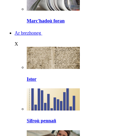
Marc'hadoù foran
Ar brezhoneg
X
Istor
Sifroù pennañ