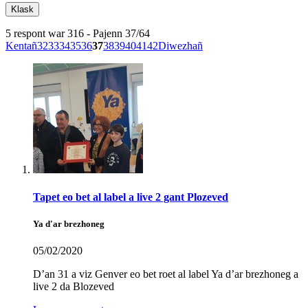
5 respont war 316 - Pajenn 37/64
Kentañ
32
33
34
35
36
37
38
39
40
41
42
Diwezhañ
Tapet eo bet al label a live 2 gant Plozeved
Ya d'ar brezhoneg
05/02/2020
D’an 31 a viz Genver eo bet roet al label Ya d’ar brezhoneg a
live 2 da Blozeved