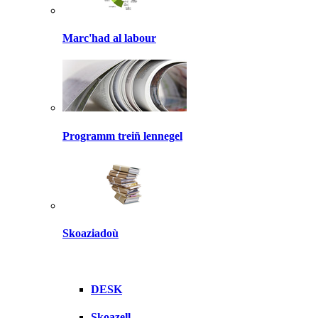
Marc'had al labour
Programm treiñ lennegel
Skoaziadoù
DESK
Skoazell