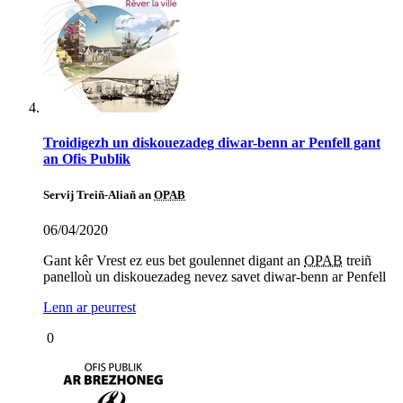
Troidigezh un diskouezadeg diwar-benn ar Penfell gant
an Ofis Publik
Servij Treiñ-Aliañ an
OPAB
06/04/2020
Gant kêr Vrest ez eus bet goulennet digant an
OPAB
treiñ
panelloù un diskouezadeg nevez savet diwar-benn ar Penfell
Lenn ar peurrest
0