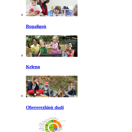
Bugaligoù
Kelenn
Obererezhioù dudi