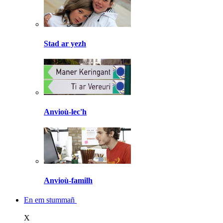
Stad ar yezh
Anvioù-lec'h
Anvioù-familh
En em stummañ
X