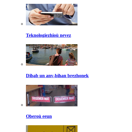
Teknologiezhioù nevez
Dibab un anv-bihan brezhonek
Oberoù eeun