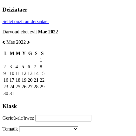
Deiziataer
Sellet ouzh an deiziataer
Darvoud ebet evit
Mae 2022
Mae 2022
L
M
M
Y
G
S
S
1
2
3
4
5
6
7
8
9
10
11
12
13
14
15
16
17
18
19
20
21
22
23
24
25
26
27
28
29
30
31
Klask
Gerioù-alc'hwez
Tematik