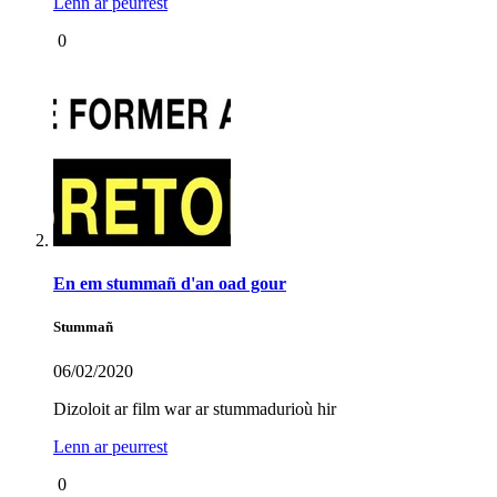
Lenn ar peurrest
0
En em stummañ d'an oad gour
Stummañ
06/02/2020
Dizoloit ar film war ar stummadurioù hir
Lenn ar peurrest
0