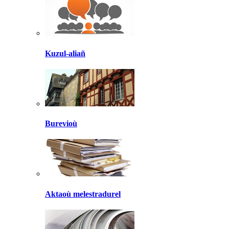
Kuzul-aliañ
Burevioù
Aktaoù melestradurel