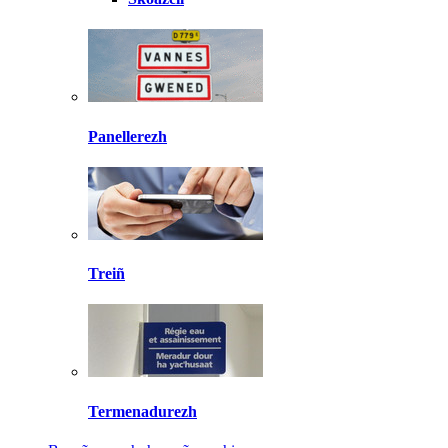
Panellerezh
Treiñ
Termenadurezh