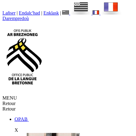
Lañser
|
Endalc'had
|
Enklask
|
Darempredoù
MENU
Retour
Retour
OPAB
X