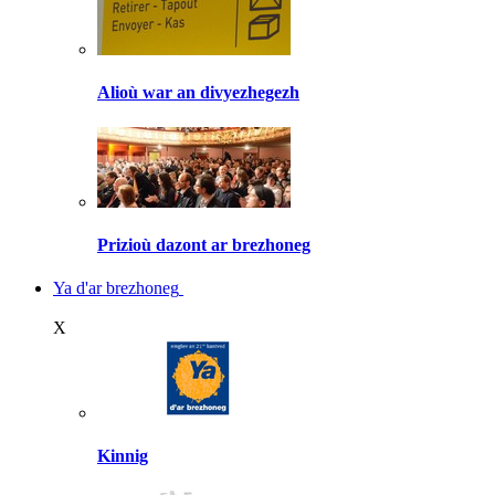
Alioù war an divyezhegezh
Prizioù dazont ar brezhoneg
Ya d'ar brezhoneg
X
Kinnig