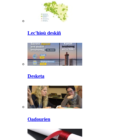
Lec'hioù deskiñ
Desketa
Oadourien