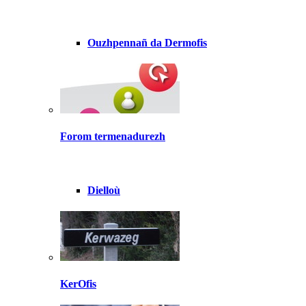
Ouzhpennañ da Dermofis
Forom termenadurezh
Dielloù
KerOfis