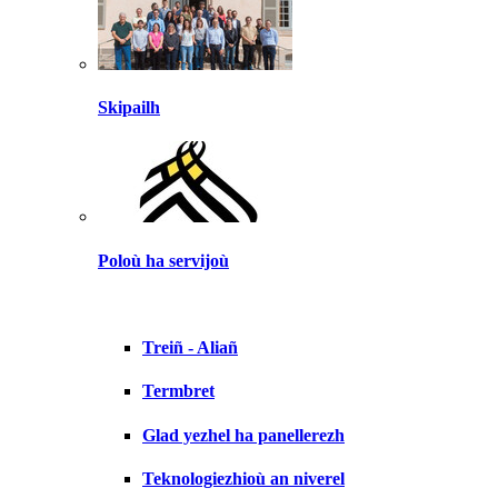
Skipailh
Poloù ha servijoù
Treiñ - Aliañ
Termbret
Glad yezhel ha panellerezh
Teknologiezhioù an niverel