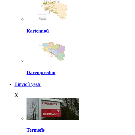
Kartennoù
Darempredoù
Binvioù yezh
X
Termofis