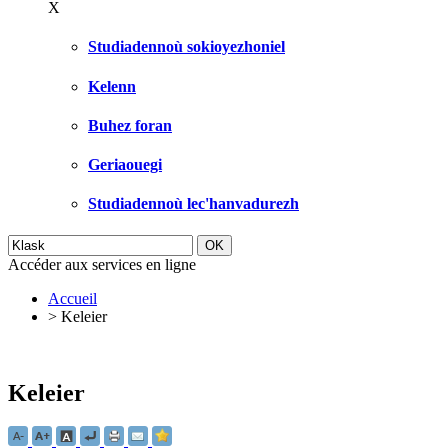
X
Studiadennoù sokioyezhoniel
Kelenn
Buhez foran
Geriaouegi
Studiadennoù lec'hanvadurezh
Accéder aux services en ligne
Accueil
>
Keleier
Keleier