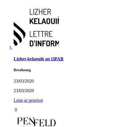
Lizher-kelaouiñ an
OPAB
Brezhoneg
23/03/2020
23/03/2020
Lenn ar peurrest
0