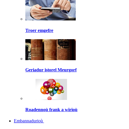
Troer emgefre
Geriadur istorel Meurgorf
Roadennoù frank a wirioù
Embannadurioù