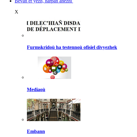
Bevañ er yezh, harpañ anezhi
X
Furmskridoù ha testennoù ofisiel divyezhek
Mediaoù
Embann