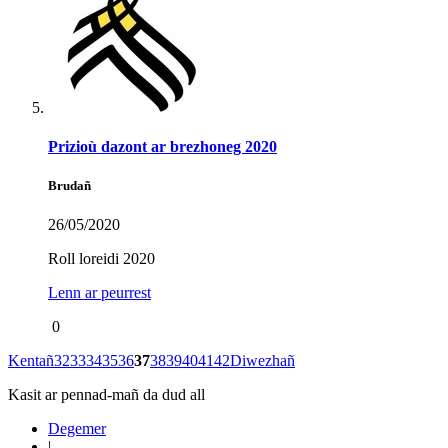
Prizioù dazont ar brezhoneg 2020
Brudañ
26/05/2020
Roll loreidi 2020
Lenn ar peurrest
0
Kentañ
32
33
34
35
36
37
38
39
40
41
42
Diwezhañ
Kasit ar pennad-mañ da dud all
Degemer
|