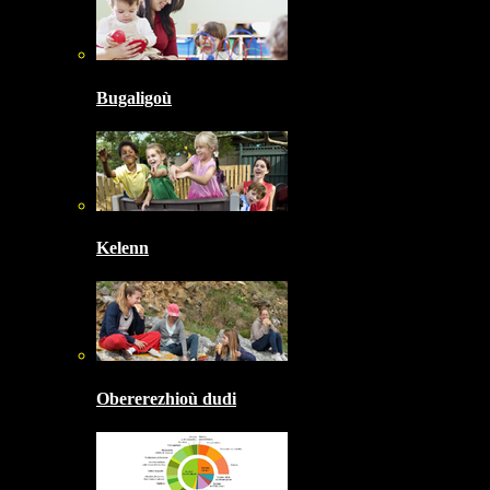
Bugaligoù
Kelenn
Obererezhioù dudi