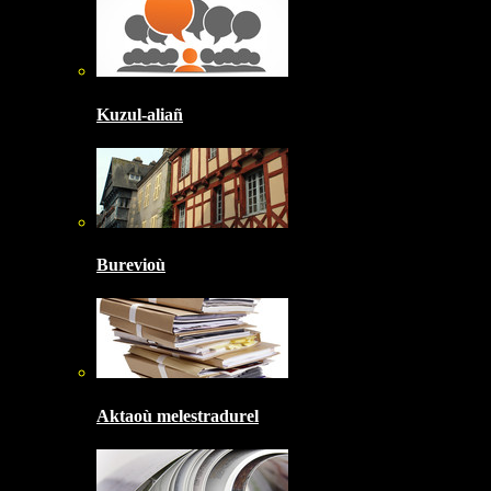
Kuzul-aliañ
Burevioù
Aktaoù melestradurel