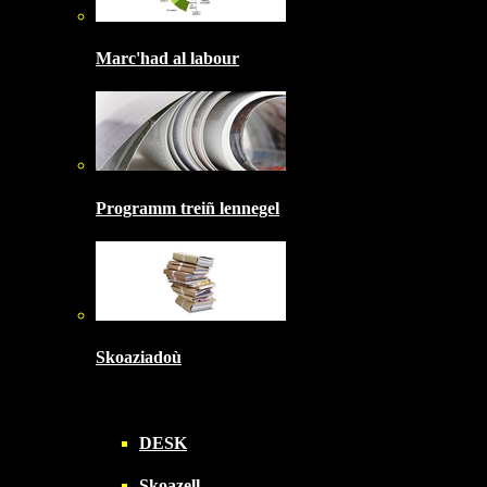
Marc'had al labour
Programm treiñ lennegel
Skoaziadoù
DESK
Skoazell