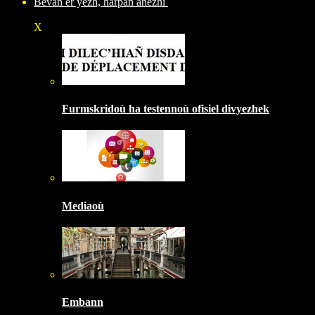
Bevañ er yezh, harpañ anezhi
X
Furmskridoù ha testennoù ofisiel divyezhek
Mediaoù
Embann