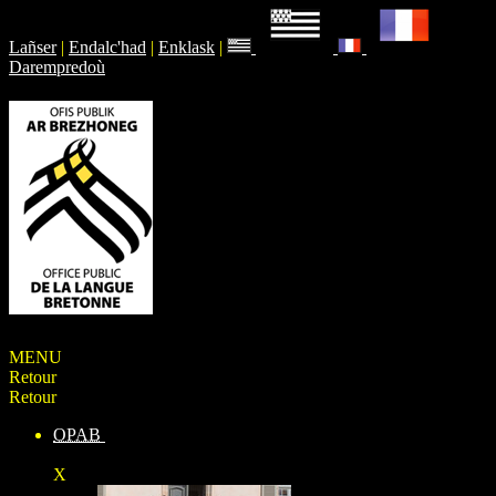
Lañser
|
Endalc'had
|
Enklask
|
Darempredoù
MENU
Retour
Retour
OPAB
X