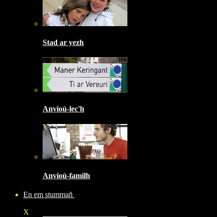
Stad ar yezh
Anvioù-lec'h
Anvioù-familh
En em stummañ
X