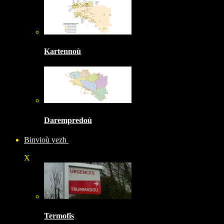
Kartennoù
Darempredoù
Binvioù yezh
X
Termofis