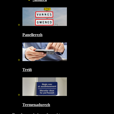
Panellerezh
Treiñ
Termenadurezh