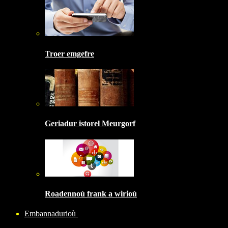
Troer emgefre
Geriadur istorel Meurgorf
Roadennoù frank a wirioù
Embannadurioù