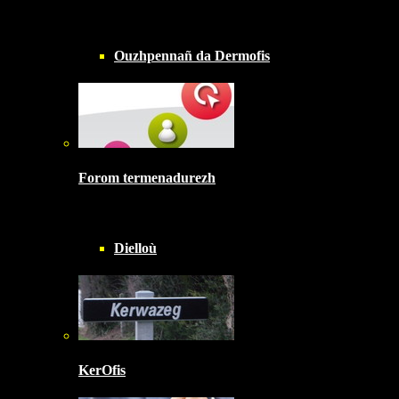
Ouzhpennañ da Dermofis
Forom termenadurezh
Dielloù
KerOfis