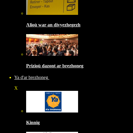
Alioù war an divyezhegezh
Prizioù dazont ar brezhoneg
Ya d'ar brezhoneg
X
Kinnig