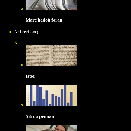
Marc'hadoù foran
Ar brezhoneg
X
Istor
Sifroù pennañ