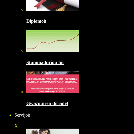
Diplomoù
Stummadurioù hir
Gwazourien diriadel
Servijoù
X