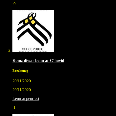
0
Komz diwar-benn ar C’hovid
Brezhoneg
20/11/2020
20/11/2020
Lenn ar peurrest
1