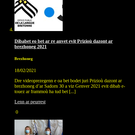
Dibabet eo bet ar re anvet evit Prizioù dazont ar
brezhoneg 2021
Brezhoneg
18/02/2021
Dre videoprezegenn e oa bet bodet juri Prizioù dazont ar
brezhoneg d’ar Sadorn 30 a viz Genver 2021 evit dibab e-
touez ar frammoù ha tud bet [...]
Lenn ar peurrest
0