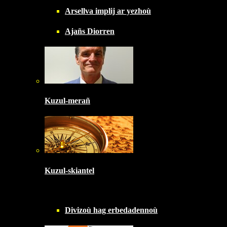
Arsellva implij ar yezhoù
Ajañs Diorren
Kuzul-merañ
Kuzul-skiantel
Divizoù hag erbedadennoù