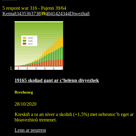
5 respont war 316 - Pajenn 39/64
Kentañ
34
35
36
37
38
39
40
41
42
43
44
Diwezhañ
19165 skoliad gant ar c’helenn divyezhek
Brezhoneg
28/10/2020
Kreskiñ a ra an niver a skolidi (+1,5%) met nebeutoc’h eget ar
bloavezhioù tremenet.
Lenn ar peurrest