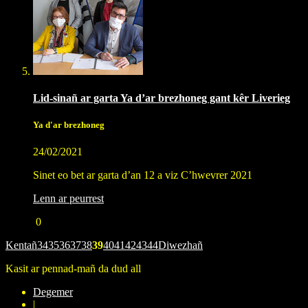
Lid-sinañ ar garta Ya d’ar brezhoneg gant kêr Liverieg
Ya d'ar brezhoneg
24/02/2021
Sinet eo bet ar garta d’an 12 a viz C’hwevrer 2021
Lenn ar peurrest
0
Kentañ
34
35
36
37
38
39
40
41
42
43
44
Diwezhañ
Kasit ar pennad-mañ da dud all
Degemer
|