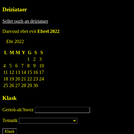
Deiziataer
Sellet ouzh an deiziataer
Darvoud ebet evit
Ebrel 2022
Ebr 2022
L
M
M
Y
G
S
S
1
2
3
4
5
6
7
8
9
10
11
12
13
14
15
16
17
18
19
20
21
22
23
24
25
26
27
28
29
30
Klask
Gerioù-alc'hwez
Tematik