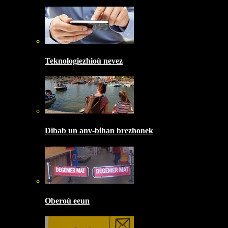
Teknologiezhioù nevez
Dibab un anv-bihan brezhonek
Oberoù eeun