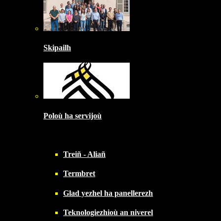
Skipailh
Poloù ha servijoù
Treiñ - Aliañ
Termbret
Glad yezhel ha panellerezh
Teknologiezhioù an niverel