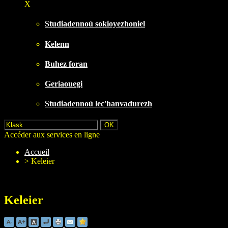
X
Studiadennoù sokioyezhoniel
Kelenn
Buhez foran
Geriaouegi
Studiadennoù lec'hanvadurezh
Accéder aux services en ligne
Accueil
>
Keleier
Keleier