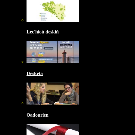
Lec'hioù deskiñ
Desketa
Oadourien