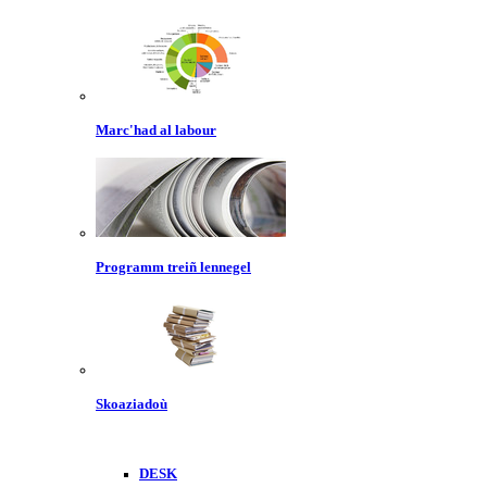
Marc'had al labour
Programm treiñ lennegel
Skoaziadoù
DESK