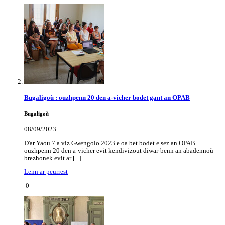
Bugaligoù : ouzhpenn 20 den a-vicher bodet gant an
OPAB
Bugaligoù
08/09/2023
D'ar Yaou 7 a viz Gwengolo 2023 e oa bet bodet e sez an
OPAB
ouzhpenn 20 den a-vicher evit kendivizout diwar-benn an abadennoù
brezhonek evit ar [...]
Lenn ar peurrest
0