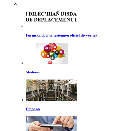
X
Furmskridoù ha testennoù ofisiel divyezhek
Mediaoù
Embann