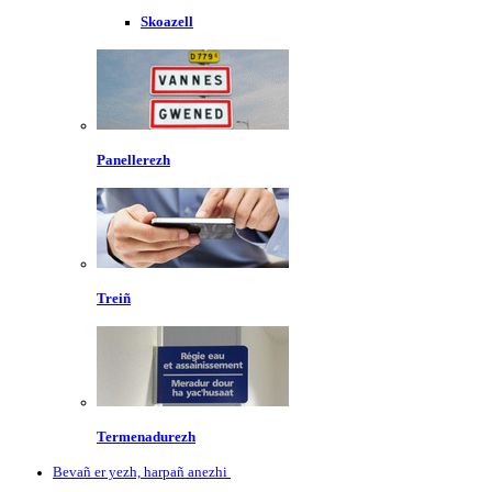
Skoazell
Panellerezh
Treiñ
Termenadurezh
Bevañ er yezh, harpañ anezhi