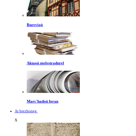
Burevioù
Aktaoù melestradurel
Marc'hadoù foran
Ar brezhoneg
X