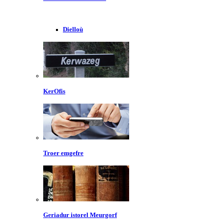
Dielloù
KerOfis
Troer emgefre
Geriadur istorel Meurgorf