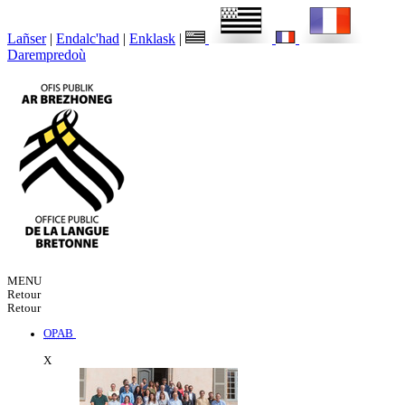
Lañser
|
Endalc'had
|
Enklask
|
Darempredoù
MENU
Retour
Retour
OPAB
X