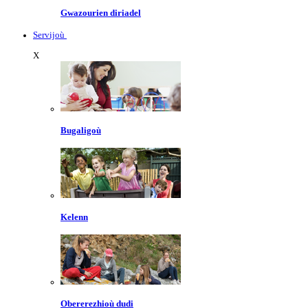
Gwazourien diriadel
Servijoù
X
Bugaligoù
Kelenn
Obererezhioù dudi