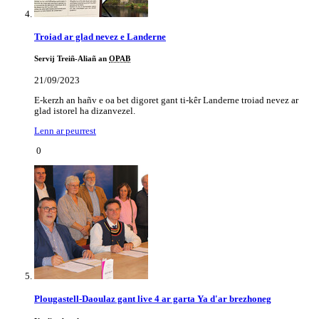
Troiad ar glad nevez e Landerne
Servij Treiñ-Aliañ an
OPAB
21/09/2023
E-kerzh an hañv e oa bet digoret gant ti-kêr Landerne troiad nevez ar
glad istorel ha dizanvezel.
Lenn ar peurrest
0
Plougastell-Daoulaz gant live 4 ar garta Ya d'ar brezhoneg