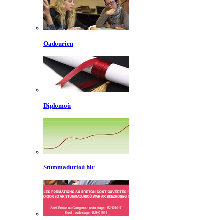
Oadourien
Diplomoù
Stummadurioù hir