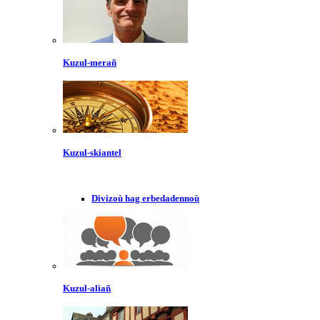
Kuzul-merañ
Kuzul-skiantel
Divizoù hag erbedadennoù
Kuzul-aliañ