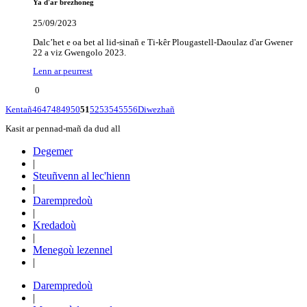
Ya d'ar brezhoneg
25/09/2023
Dalc’het e oa bet al lid-sinañ e Ti-kêr Plougastell-Daoulaz d'ar Gwener
22 a viz Gwengolo 2023.
Lenn ar peurrest
0
Kentañ
46
47
48
49
50
51
52
53
54
55
56
Diwezhañ
Kasit ar pennad-mañ da dud all
Degemer
|
Steuñvenn al lec'hienn
|
Darempredoù
|
Kredadoù
|
Menegoù lezennel
|
Darempredoù
|