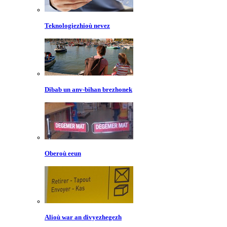
Teknologiezhioù nevez
Dibab un anv-bihan brezhonek
Oberoù eeun
Alioù war an divyezhegezh