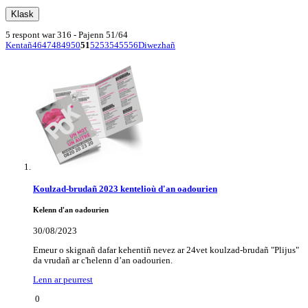
5 respont war 316 - Pajenn 51/64
Kentañ
46
47
48
49
50
51
52
53
54
55
56
Diwezhañ
Koulzad-brudañ 2023 kentelioù d'an oadourien
Kelenn d'an oadourien
30/08/2023
Emeur o skignañ dafar kehentiñ nevez ar 24vet koulzad-brudañ "Plijus"
da vrudañ ar c'helenn d’an oadourien.
Lenn ar peurrest
0