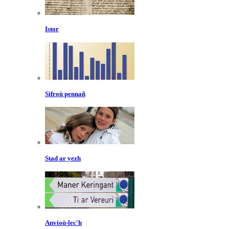
Istor
Sifroù pennañ
Stad ar yezh
Anvioù-lec'h