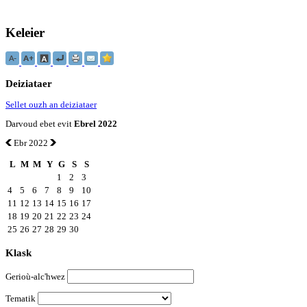
Keleier
Deiziataer
Sellet ouzh an deiziataer
Darvoud ebet evit
Ebrel 2022
Ebr 2022
L
M
M
Y
G
S
S
1
2
3
4
5
6
7
8
9
10
11
12
13
14
15
16
17
18
19
20
21
22
23
24
25
26
27
28
29
30
Klask
Gerioù-alc'hwez
Tematik