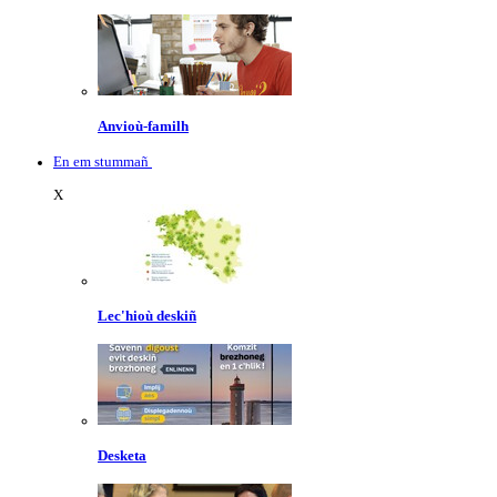
Anvioù-familh
En em stummañ
X
Lec'hioù deskiñ
Desketa