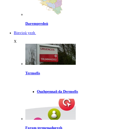
Darempredoù
Binvioù yezh
X
Termofis
Ouzhpennañ da Dermofis
Forom termenadurezh