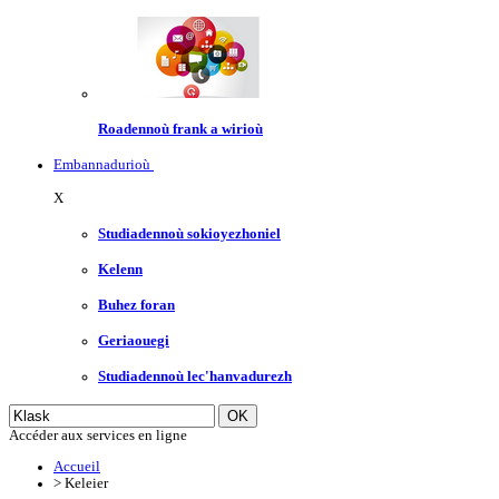
Roadennoù frank a wirioù
Embannadurioù
X
Studiadennoù sokioyezhoniel
Kelenn
Buhez foran
Geriaouegi
Studiadennoù lec'hanvadurezh
Accéder aux services en ligne
Accueil
>
Keleier