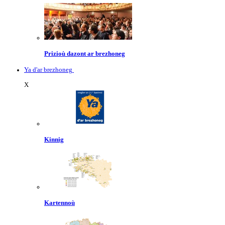
Prizioù dazont ar brezhoneg
Ya d'ar brezhoneg
X
Kinnig
Kartennoù