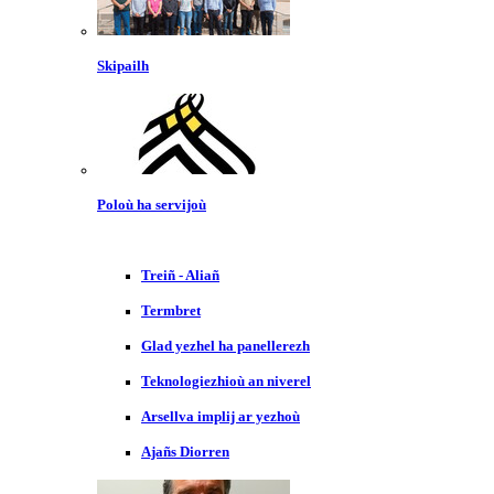
Skipailh
Poloù ha servijoù
Treiñ - Aliañ
Termbret
Glad yezhel ha panellerezh
Teknologiezhioù an niverel
Arsellva implij ar yezhoù
Ajañs Diorren