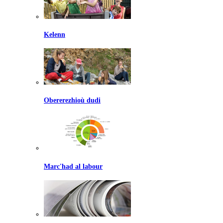
Kelenn
Obererezhioù dudi
Marc'had al labour