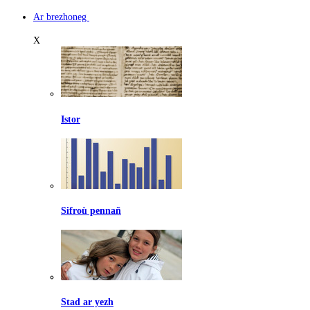
Ar brezhoneg
X
Istor
Sifroù pennañ
Stad ar yezh