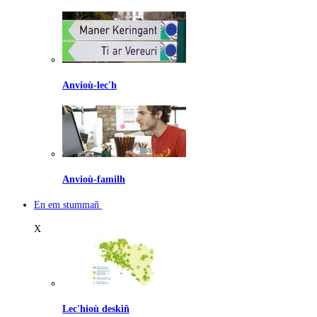
Anvioù-lec'h
Anvioù-familh
En em stummañ
X
Lec'hioù deskiñ