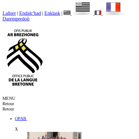
Lañser
|
Endalc'had
|
Enklask
|
Darempredoù
MENU
Retour
Retour
OPAB
X