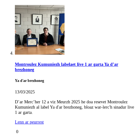
Montroulez Kumuniezh labelaet live 1 ar garta Ya d’ar
brezhoneg
Ya d'ar brezhoneg
13/03/2025
D’ar Merc’her 12 a viz Meurzh 2025 he doa resevet Montroulez
Kumuniezh al label Ya d'ar brezhoneg, bloaz war-lerc'h sinadur live
1 ar garta.
Lenn ar peurrest
0