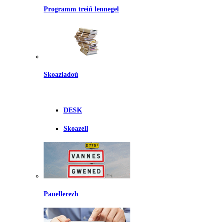
Programm treiñ lennegel
Skoaziadoù
DESK
Skoazell
Panellerezh