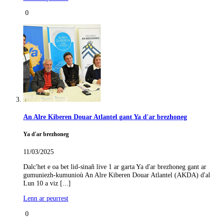
0
An Alre Kiberen Douar Atlantel gant Ya d'ar brezhoneg
Ya d'ar brezhoneg
11/03/2025
Dalc'het e oa bet lid-sinañ live 1 ar garta Ya d'ar brezhoneg gant ar
gumuniezh-kumunioù An Alre Kiberen Douar Atlantel (AKDA) d'al
Lun 10 a viz [...]
Lenn ar peurrest
0