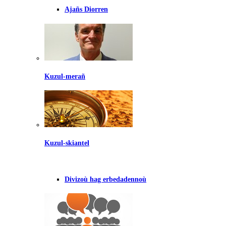
Ajañs Diorren
Kuzul-merañ
Kuzul-skiantel
Divizoù hag erbedadennoù