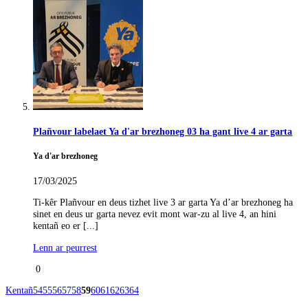
Plañvour labelaet Ya d'ar brezhoneg 03 ha gant live 4 ar garta
Ya d'ar brezhoneg
17/03/2025
Ti-kêr Plañvour en deus tizhet live 3 ar garta Ya d’ar brezhoneg ha
sinet en deus ur garta nevez evit mont war-zu al live 4, an hini
kentañ eo er [...]
Lenn ar peurrest
0
Kentañ
54
55
56
57
58
59
60
61
62
63
64