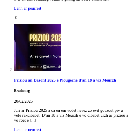
Lenn ar peurrest
0
Prizioù an Dazont 2025 e Plougerne d'an 18 a viz Meurzh
Brezhoneg
20/02/2025
Juri ar Prizioù 2025 a oa en em vodet nevez zo evit gouzout piv a
vefe rakdibabet. D’an 18 a viz Meurzh e vo dibabet urzh ar prizioù a
vo roet e [...]
Lenn ar peurrest