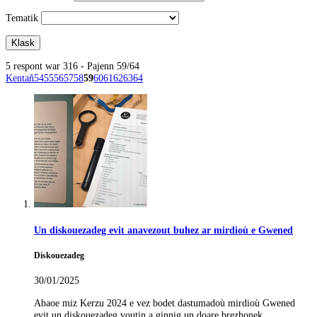
Tematik
5 respont war 316 - Pajenn 59/64
Kentañ
54
55
56
57
58
59
60
61
62
63
64
Un diskouezadeg evit anavezout buhez ar mirdioù e Gwened
Diskouezadeg
30/01/2025
Abaoe miz Kerzu 2024 e vez bodet dastumadoù mirdioù Gwened
evit un diskouezadeg voutin a ginnig un doare brezhonek.