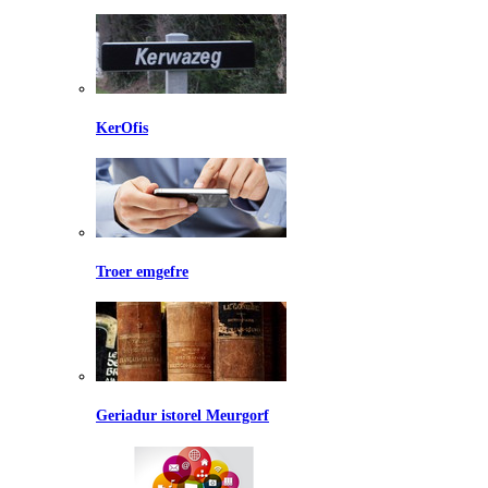
KerOfis
Troer emgefre
Geriadur istorel Meurgorf