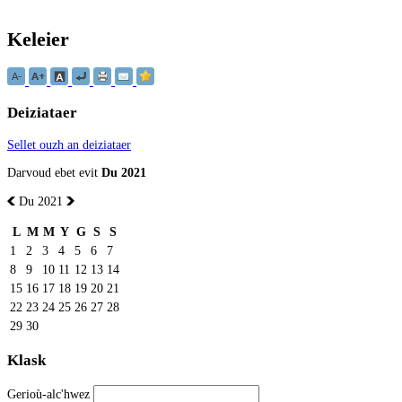
Keleier
Deiziataer
Sellet ouzh an deiziataer
Darvoud ebet evit
Du 2021
Du 2021
L
M
M
Y
G
S
S
1
2
3
4
5
6
7
8
9
10
11
12
13
14
15
16
17
18
19
20
21
22
23
24
25
26
27
28
29
30
Klask
Gerioù-alc'hwez