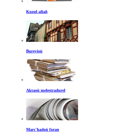
Kuzul-aliañ
Burevioù
Aktaoù melestradurel
Marc'hadoù foran