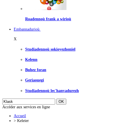
Roadennoù frank a wirioù
Embannadurioù
X
Studiadennoù sokioyezhoniel
Kelenn
Buhez foran
Geriaouegi
Studiadennoù lec'hanvadurezh
Accéder aux services en ligne
Accueil
>
Keleier