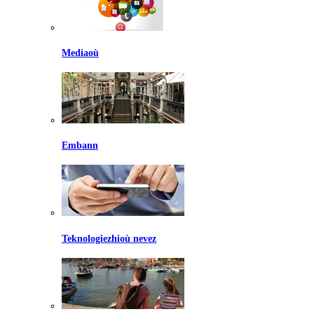
Mediaoù
Embann
Teknologiezhioù nevez