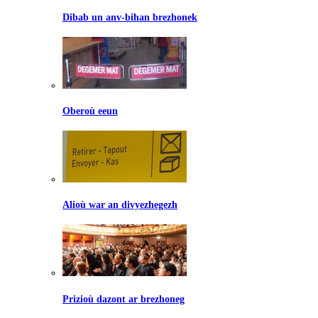
Dibab un anv-bihan brezhonek
Oberoù eeun
Alioù war an divyezhegezh
Prizioù dazont ar brezhoneg