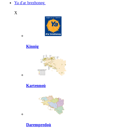
Ya d'ar brezhoneg
X
Kinnig
Kartennoù
Darempredoù