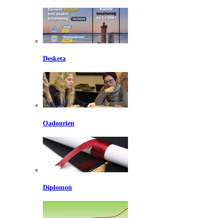
Desketa
Oadourien
Diplomoù