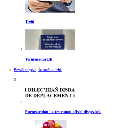
Treiñ
Termenadurezh
Bevañ er yezh, harpañ anezhi
X
Furmskridoù ha testennoù ofisiel divyezhek