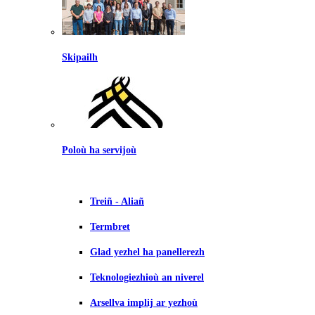
Skipailh
Poloù ha servijoù
Treiñ - Aliañ
Termbret
Glad yezhel ha panellerezh
Teknologiezhioù an niverel
Arsellva implij ar yezhoù