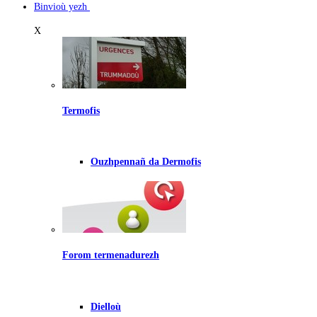
Binvioù yezh
X
Termofis
Ouzhpennañ da Dermofis
Forom termenadurezh
Dielloù