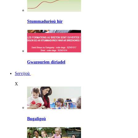
Stummadurioù hir
Gwazourien diriadel
Servijoù
X
Bugaligoù