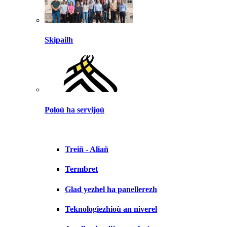
Skipailh
Poloù ha servijoù
Treiñ - Aliañ
Termbret
Glad yezhel ha panellerezh
Teknologiezhioù an niverel