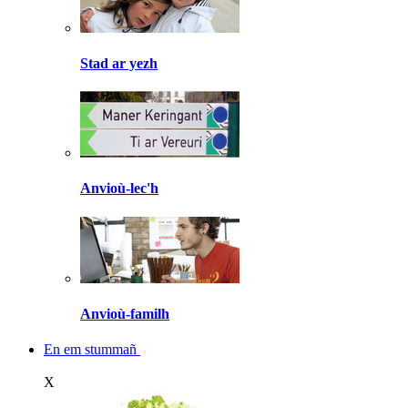
Stad ar yezh
Anvioù-lec'h
Anvioù-familh
En em stummañ
X