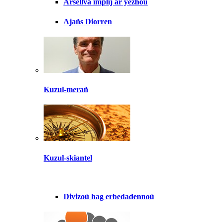
Arsellva implij ar yezhoù
Ajañs Diorren
Kuzul-merañ
Kuzul-skiantel
Divizoù hag erbedadennoù