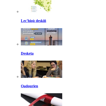
Lec'hioù deskiñ
Desketa
Oadourien