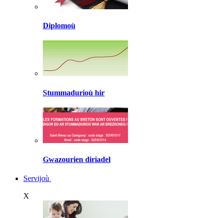
Diplomoù
Stummadurioù hir
Gwazourien diriadel
Servijoù
X