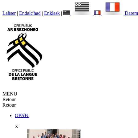
Lañser
|
Endalc'had
|
Enklask
|
Darem
MENU
Retour
Retour
OPAB
X