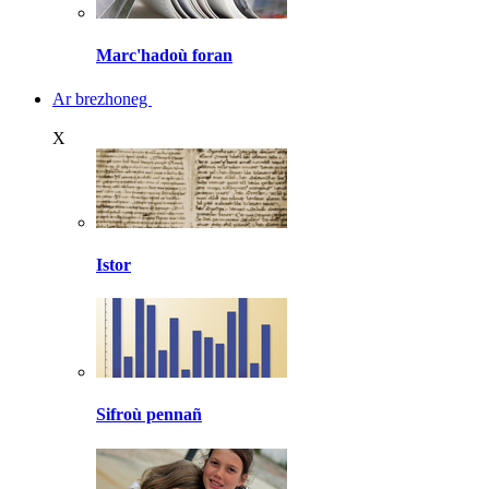
Marc'hadoù foran
Ar brezhoneg
X
Istor
Sifroù pennañ