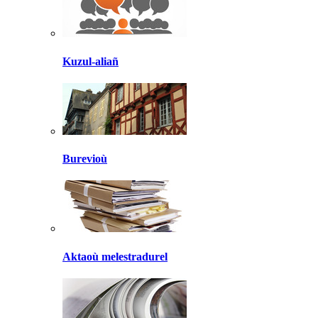
Kuzul-aliañ
Burevioù
Aktaoù melestradurel