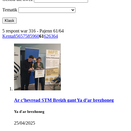
Tematik
5 respont war 316 - Pajenn 61/64
Kentañ
56
57
58
59
60
61
62
63
64
Ar c’hevread STM Breizh gant Ya d’ar brezhoneg
Ya d'ar brezhoneg
25/04/2025