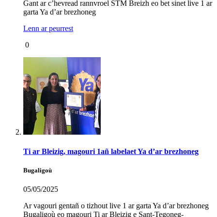
Gant ar c’hevread rannvroel STM Breizh eo bet sinet live 1 ar
garta Ya d’ar brezhoneg
Lenn ar peurrest
0
Ti ar Bleizig, magouri 1añ labelaet Ya d’ar brezhoneg
Bugaligoù
05/05/2025
Ar vagouri gentañ o tizhout live 1 ar garta Ya d’ar brezhoneg
Bugaligoù eo magouri Ti ar Bleizig e Sant-Tegoneg-