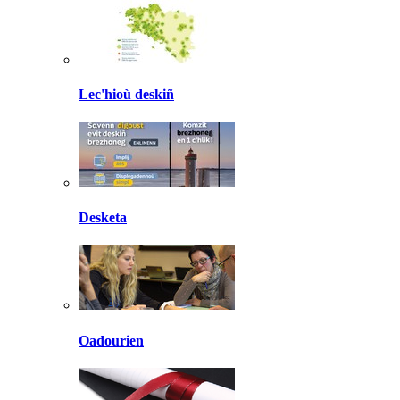
Lec'hioù deskiñ
Desketa
Oadourien