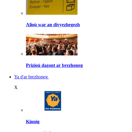
Alioù war an divyezhegezh
Prizioù dazont ar brezhoneg
Ya d'ar brezhoneg
X
Kinnig