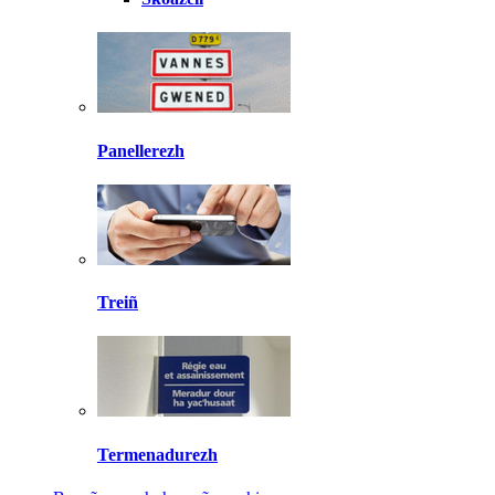
Panellerezh
Treiñ
Termenadurezh