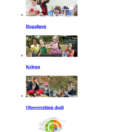
Bugaligoù
Kelenn
Obererezhioù dudi