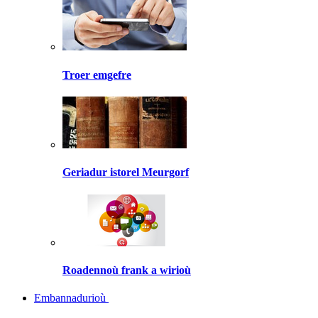
Troer emgefre
Geriadur istorel Meurgorf
Roadennoù frank a wirioù
Embannadurioù