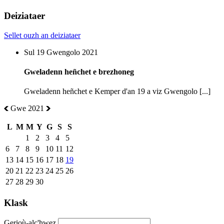
Deiziataer
Sellet ouzh an deiziataer
Sul 19 Gwengolo 2021
Gweladenn heñchet e brezhoneg
Gweladenn heñchet e Kemper d'an 19 a viz Gwengolo [...]
Gwe 2021
L
M
M
Y
G
S
S
1
2
3
4
5
6
7
8
9
10
11
12
13
14
15
16
17
18
19
20
21
22
23
24
25
26
27
28
29
30
Klask
Gerioù-alc'hwez