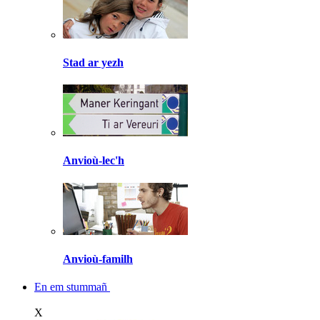
Stad ar yezh
Anvioù-lec'h
Anvioù-familh
En em stummañ
X