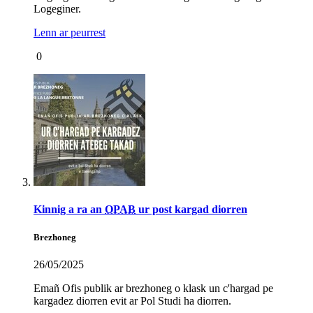
Logeginer.
Lenn ar peurrest
0
Kinnig a ra an
OPAB
ur post kargad diorren
Brezhoneg
26/05/2025
Emañ Ofis publik ar brezhoneg o klask un c'hargad pe
kargadez diorren evit ar Pol Studi ha diorren.