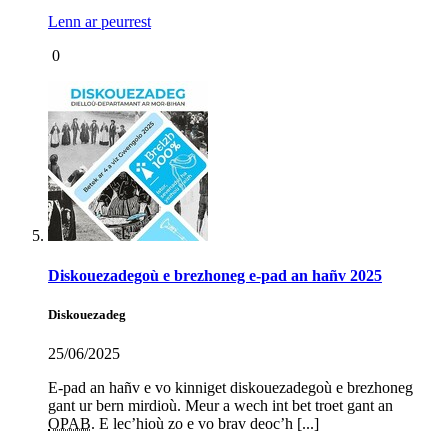
Lenn ar peurrest
0
Diskouezadegoù e brezhoneg e-pad an hañv 2025
Diskouezadeg
25/06/2025
E-pad an hañv e vo kinniget diskouezadegoù e brezhoneg
gant ur bern mirdioù. Meur a wech int bet troet gant an
OPAB
. E lec’hioù zo e vo brav deoc’h [...]