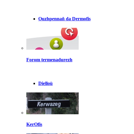
Ouzhpennañ da Dermofis
Forom termenadurezh
Dielloù
KerOfis