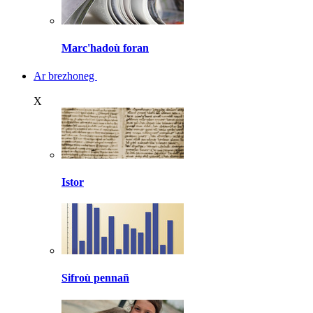
Marc'hadoù foran
Ar brezhoneg
X
Istor
Sifroù pennañ