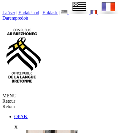
Lañser
|
Endalc'had
|
Enklask
|
Darempredoù
MENU
Retour
Retour
OPAB
X