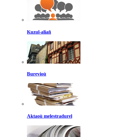
Kuzul-aliañ
Burevioù
Aktaoù melestradurel