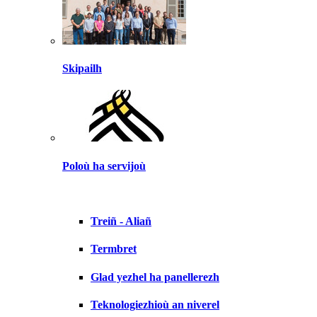
Skipailh
Poloù ha servijoù
Treiñ - Aliañ
Termbret
Glad yezhel ha panellerezh
Teknologiezhioù an niverel