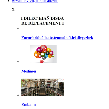
Bevañ er yezh, harpañ anezhi
X
Furmskridoù ha testennoù ofisiel divyezhek
Mediaoù
Embann