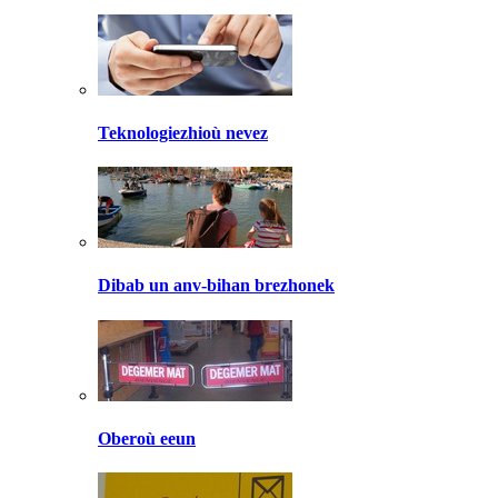
Teknologiezhioù nevez
Dibab un anv-bihan brezhonek
Oberoù eeun