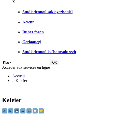
X
Studiadennoù sokioyezhoniel
Kelenn
Buhez foran
Geriaouegi
Studiadennoù lec'hanvadurezh
Accéder aux services en ligne
Accueil
>
Keleier
Keleier