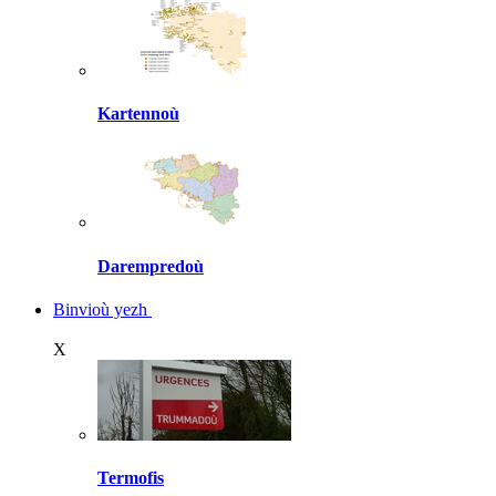
Kartennoù
Darempredoù
Binvioù yezh
X
Termofis