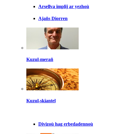
Arsellva implij ar yezhoù
Ajañs Diorren
Kuzul-merañ
Kuzul-skiantel
Divizoù hag erbedadennoù