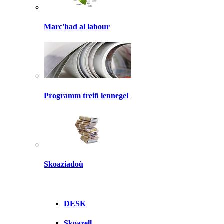
Marc'had al labour
Programm treiñ lennegel
Skoaziadoù
DESK
Skoazell