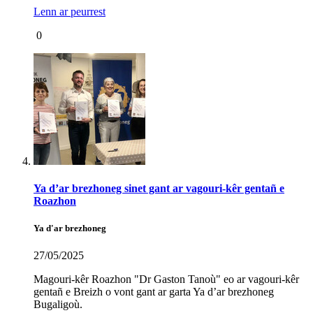
Lenn ar peurrest
0
Ya d’ar brezhoneg sinet gant ar vagouri-kêr gentañ e
Roazhon
Ya d'ar brezhoneg
27/05/2025
Magouri-kêr Roazhon "Dr Gaston Tanoù" eo ar vagouri-kêr
gentañ e Breizh o vont gant ar garta Ya d’ar brezhoneg
Bugaligoù.