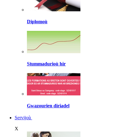
Diplomoù
Stummadurioù hir
Gwazourien diriadel
Servijoù
X