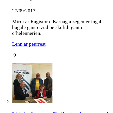
27/09/2017
Mirdi ar Ragistor e Karnag a zegemer ingal
bugale gant o zud pe skolidi gant o
c’helennerien.
Lenn ar peurrest
0