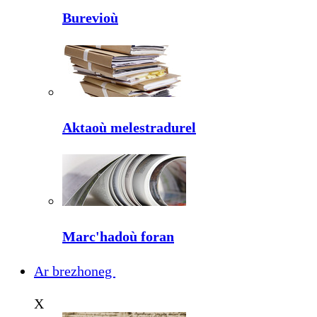
Burevioù
Aktaoù melestradurel
Marc'hadoù foran
Ar brezhoneg
X