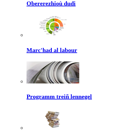
Obererezhioù dudi
Marc'had al labour
Programm treiñ lennegel