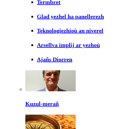
Termbret
Glad yezhel ha panellerezh
Teknologiezhioù an niverel
Arsellva implij ar yezhoù
Ajañs Diorren
Kuzul-merañ