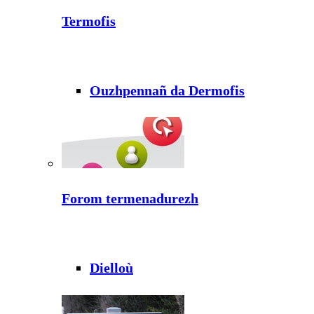
Termofis
Ouzhpennañ da Dermofis
Forom termenadurezh
Dielloù