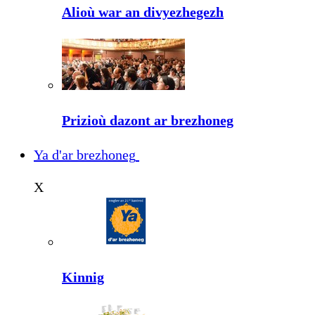
Alioù war an divyezhegezh
Prizioù dazont ar brezhoneg
Ya d'ar brezhoneg
X
Kinnig