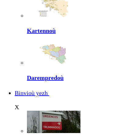
Kartennoù
Darempredoù
Binvioù yezh
X