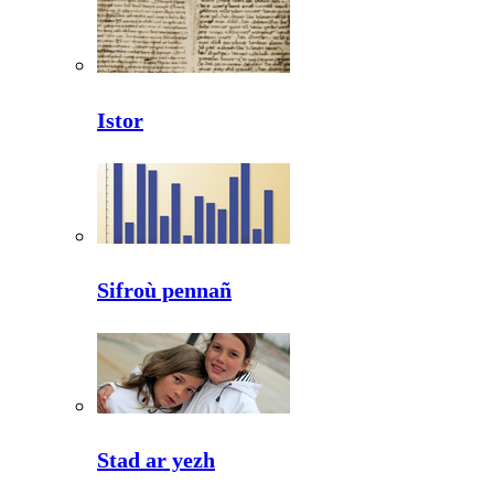
Istor
Sifroù pennañ
Stad ar yezh