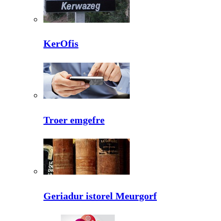
KerOfis
Troer emgefre
Geriadur istorel Meurgorf