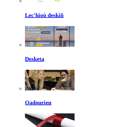
Lec'hioù deskiñ
Desketa
Oadourien