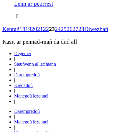
Lenn ar peurrest
0
Kentañ
18
19
20
21
22
23
24
25
26
27
28
Diwezhañ
Kasit ar pennad-mañ da dud all
Degemer
|
Steuñvenn al lec'hienn
|
Darempredoù
|
Kredadoù
|
Menegoù lezennel
|
Darempredoù
|
Menegoù lezennel
|