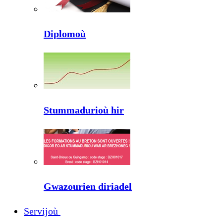
Diplomoù
Stummadurioù hir
Gwazourien diriadel
Servijoù