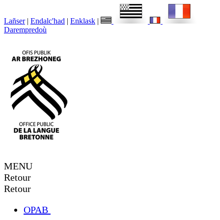
Lañser
|
Endalc'had
|
Enklask
|
Darempredoù
MENU
Retour
Retour
OPAB