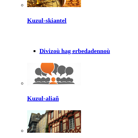
Kuzul-skiantel
Divizoù hag erbedadennoù
Kuzul-aliañ