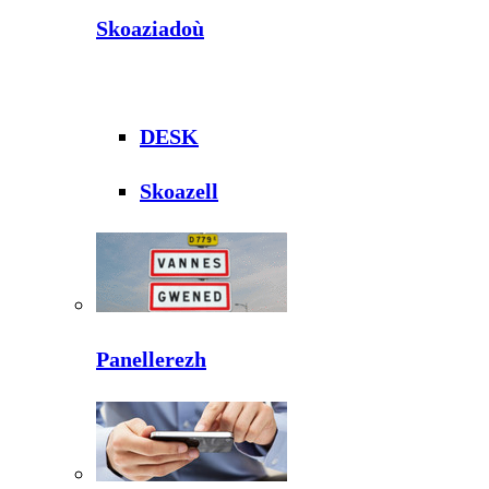
Skoaziadoù
DESK
Skoazell
Panellerezh