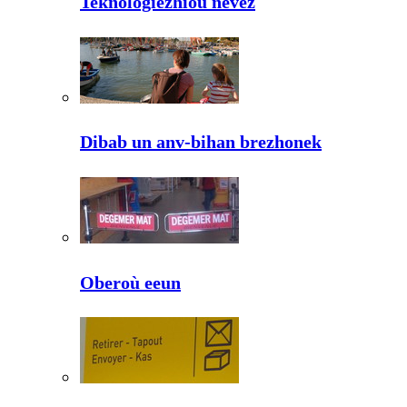
Teknologiezhioù nevez
Dibab un anv-bihan brezhonek
Oberoù eeun