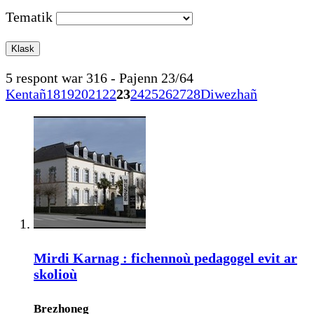
Tematik
5 respont war 316 - Pajenn 23/64
Kentañ
18
19
20
21
22
23
24
25
26
27
28
Diwezhañ
Mirdi Karnag : fichennoù pedagogel evit ar
skolioù
Brezhoneg