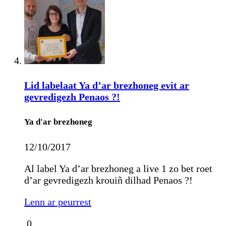
Lid labelaat Ya d’ar brezhoneg evit ar
gevredigezh Penaos ?!
Ya d'ar brezhoneg
12/10/2017
Al label Ya d’ar brezhoneg a live 1 zo bet roet
d’ar gevredigezh krouiñ dilhad Penaos ?!
Lenn ar peurrest
0