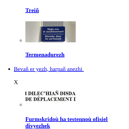
Treiñ
Termenadurezh
Bevañ er yezh, harpañ anezhi
X
Furmskridoù ha testennoù ofisiel
divyezhek