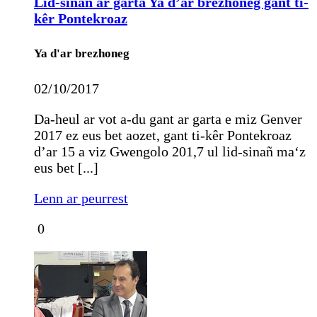
Lid-sinañ ar garta Ya d’ar brezhoneg gant ti-
kêr Pontekroaz
Ya d'ar brezhoneg
02/10/2017
Da-heul ar vot a-du gant ar garta e miz Genver
2017 ez eus bet aozet, gant ti-kêr Pontekroaz
d’ar 15 a viz Gwengolo 201,7 ul lid-sinañ ma‘z
eus bet [...]
Lenn ar peurrest
0