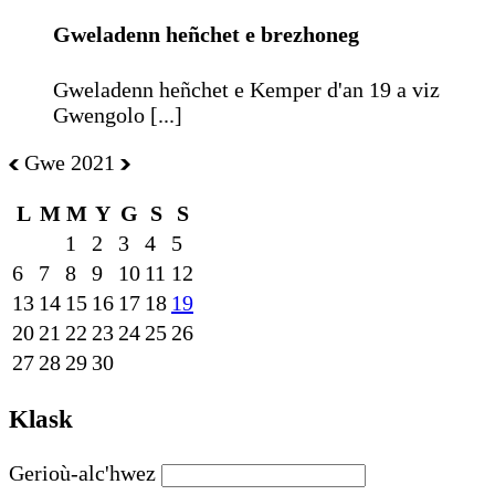
Gweladenn heñchet e brezhoneg
Gweladenn heñchet e Kemper d'an 19 a viz
Gwengolo [...]
Gwe 2021
L
M
M
Y
G
S
S
1
2
3
4
5
6
7
8
9
10
11
12
13
14
15
16
17
18
19
20
21
22
23
24
25
26
27
28
29
30
Klask
Gerioù-alc'hwez