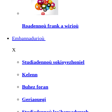
Roadennoù frank a wirioù
Embannadurioù
X
Studiadennoù sokioyezhoniel
Kelenn
Buhez foran
Geriaouegi
Studiadennoù lec'hanvadurezh