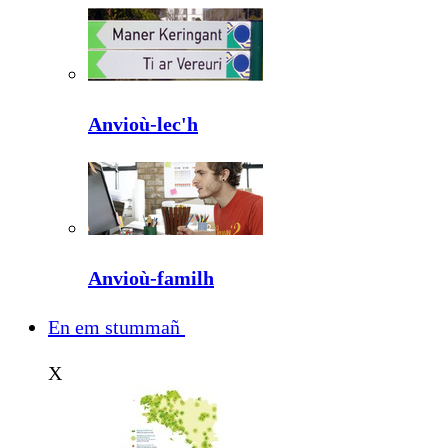
Anvioù-lec'h
Anvioù-familh
En em stummañ
X