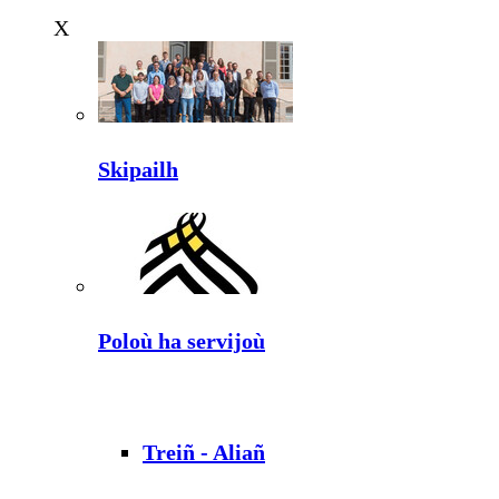
X
Skipailh
Poloù ha servijoù
Treiñ - Aliañ