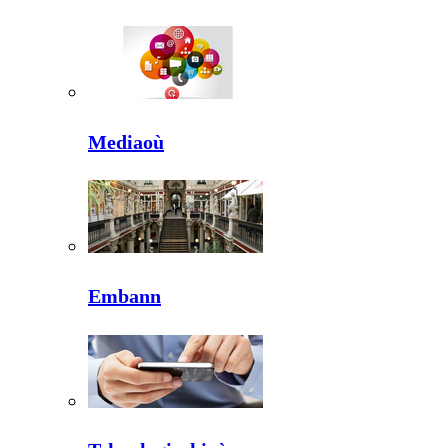
Mediaoù
Embann