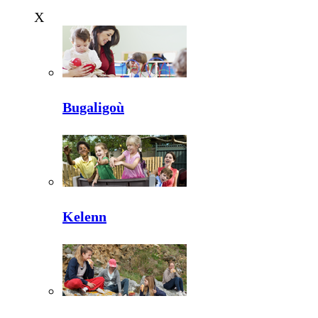
X
Bugaligoù
Kelenn