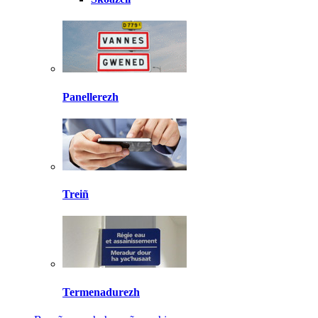
Panellerezh
Treiñ
Termenadurezh