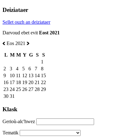
Deiziataer
Sellet ouzh an deiziataer
Darvoud ebet evit
Eost 2021
Eos 2021
L
M
M
Y
G
S
S
1
2
3
4
5
6
7
8
9
10
11
12
13
14
15
16
17
18
19
20
21
22
23
24
25
26
27
28
29
30
31
Klask
Gerioù-alc'hwez
Tematik