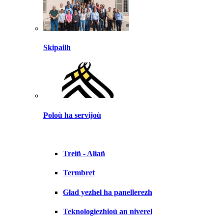
Skipailh
Poloù ha servijoù
Treiñ - Aliañ
Termbret
Glad yezhel ha panellerezh
Teknologiezhioù an niverel