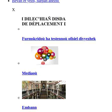
Bevañ er yezh, harpañ anezhi
X
Furmskridoù ha testennoù ofisiel divyezhek
Mediaoù
Embann