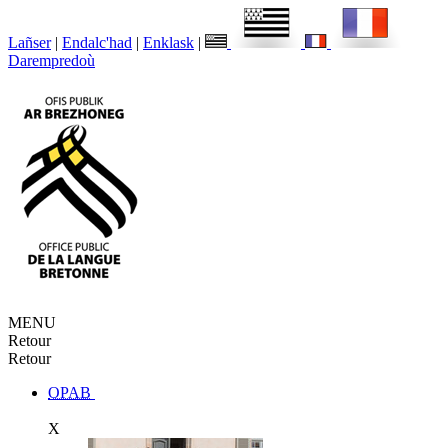
Lañser
|
Endalc'had
|
Enklask
|
Darempredoù
MENU
Retour
Retour
OPAB
X