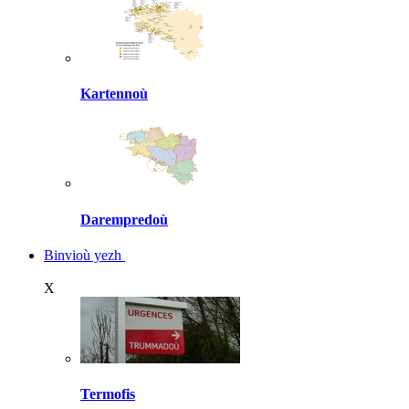
Kartennoù
Darempredoù
Binvioù yezh
X
Termofis