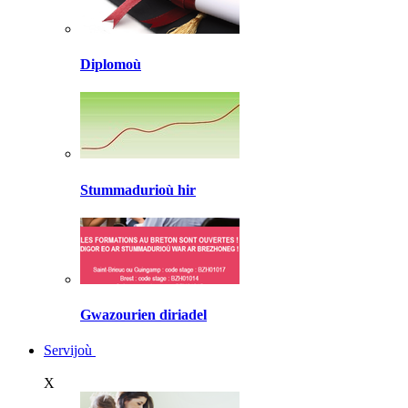
Diplomoù
Stummadurioù hir
Gwazourien diriadel
Servijoù
X