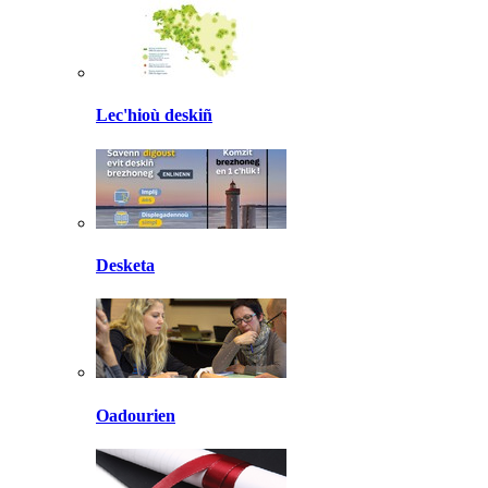
Lec'hioù deskiñ
Desketa
Oadourien