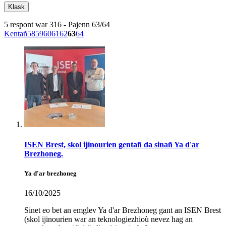
5 respont war 316 - Pajenn 63/64
Kentañ
58
59
60
61
62
63
64
ISEN Brest, skol ijinourien gentañ da sinañ Ya d'ar
Brezhoneg.
Ya d'ar brezhoneg
16/10/2025
Sinet eo bet an emglev Ya d'ar Brezhoneg gant an ISEN Brest
(skol ijinourien war an teknologiezhioù nevez hag an