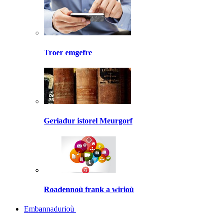
Troer emgefre
Geriadur istorel Meurgorf
Roadennoù frank a wirioù
Embannadurioù