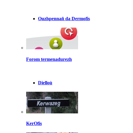
Ouzhpennañ da Dermofis
Forom termenadurezh
Dielloù
KerOfis