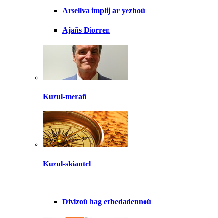
Arsellva implij ar yezhoù
Ajañs Diorren
Kuzul-merañ
Kuzul-skiantel
Divizoù hag erbedadennoù