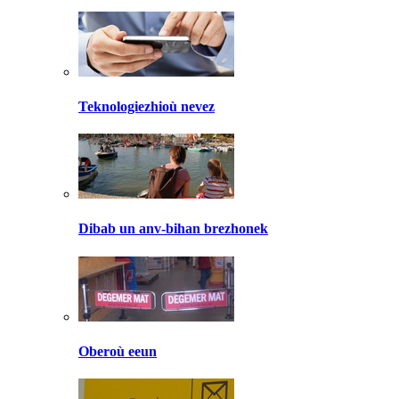
Teknologiezhioù nevez
Dibab un anv-bihan brezhonek
Oberoù eeun