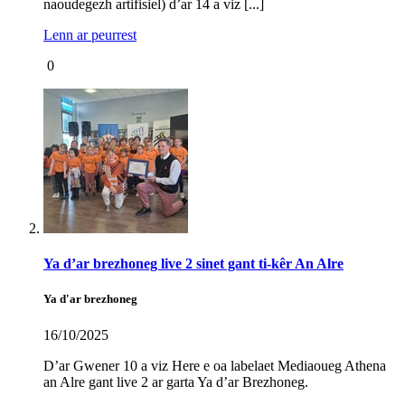
naoudegezh artifisiel) d’ar 14 a viz [...]
Lenn ar peurrest
0
Ya d’ar brezhoneg live 2 sinet gant ti-kêr An Alre
Ya d'ar brezhoneg
16/10/2025
D’ar Gwener 10 a viz Here e oa labelaet Mediaoueg Athena
an Alre gant live 2 ar garta Ya d’ar Brezhoneg.