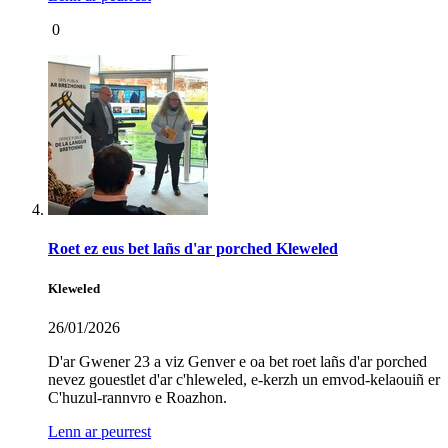
0
Roet ez eus bet lañs d'ar porched Kleweled
Kleweled
26/01/2026
D'ar Gwener 23 a viz Genver e oa bet roet lañs d'ar porched
nevez gouestlet d'ar c'hleweled, e-kerzh un emvod-kelaouiñ er
C'huzul-rannvro e Roazhon.
Lenn ar peurrest