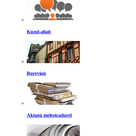
Kuzul-aliañ
Burevioù
Aktaoù melestradurel