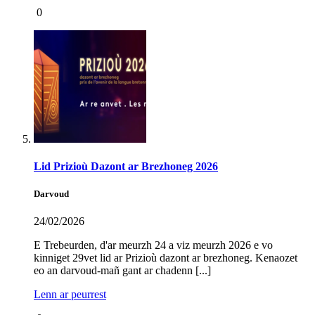
0
Lid Prizioù Dazont ar Brezhoneg 2026
Darvoud
24/02/2026
E Trebeurden, d'ar meurzh 24 a viz meurzh 2026 e vo
kinniget 29vet lid ar Prizioù dazont ar brezhoneg. Kenaozet
eo an darvoud-mañ gant ar chadenn [...]
Lenn ar peurrest