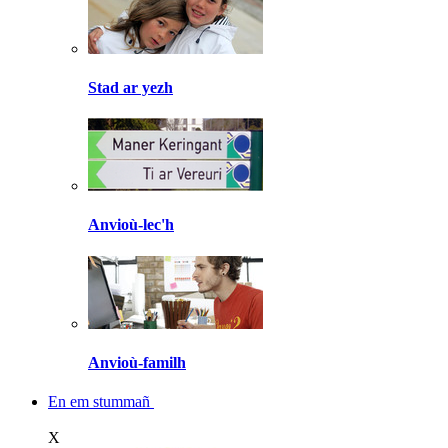
Stad ar yezh
Anvioù-lec'h
Anvioù-familh
En em stummañ
X