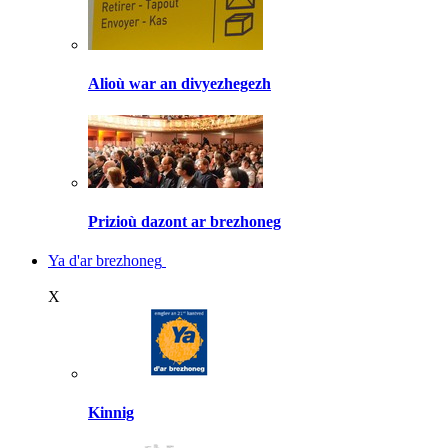
Alioù war an divyezhegezh
Prizioù dazont ar brezhoneg
Ya d'ar brezhoneg
X
Kinnig