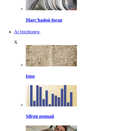
Marc'hadoù foran
Ar brezhoneg
X
Istor
Sifroù pennañ