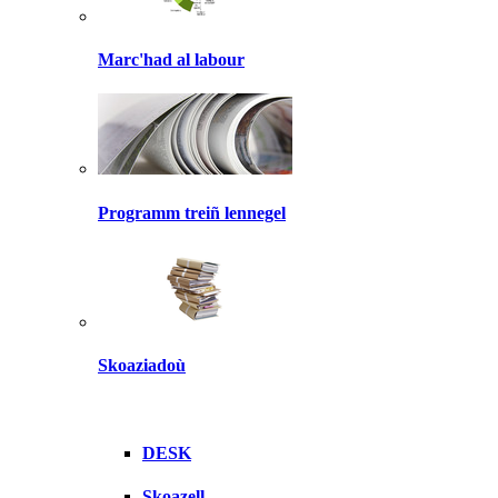
Marc'had al labour
Programm treiñ lennegel
Skoaziadoù
DESK
Skoazell