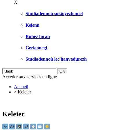
X
Studiadennoù sokioyezhoniel
Kelenn
Buhez foran
Geriaouegi
Studiadennoù lec'hanvadurezh
Accéder aux services en ligne
Accueil
>
Keleier
Keleier