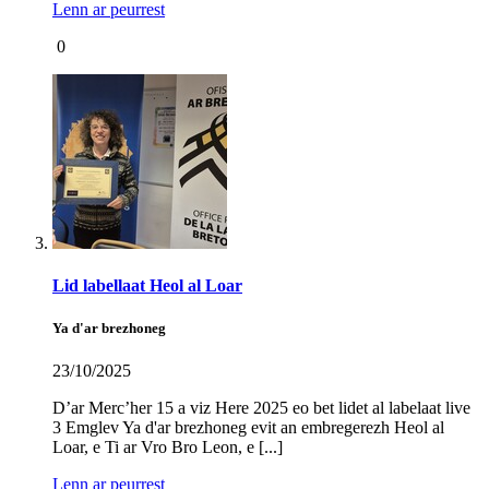
Lenn ar peurrest
0
Lid labellaat Heol al Loar
Ya d'ar brezhoneg
23/10/2025
D’ar Merc’her 15 a viz Here 2025 eo bet lidet al labelaat live
3 Emglev Ya d'ar brezhoneg evit an embregerezh Heol al
Loar, e Ti ar Vro Bro Leon, e [...]
Lenn ar peurrest