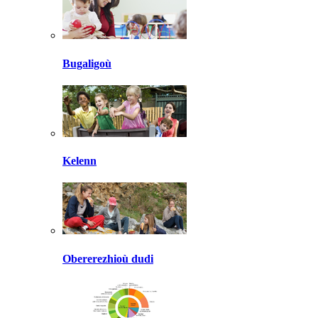
Bugaligoù
Kelenn
Obererezhioù dudi