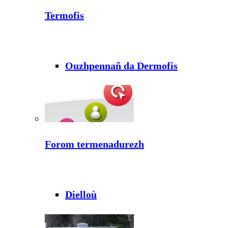
Termofis
Ouzhpennañ da Dermofis
Forom termenadurezh
Dielloù