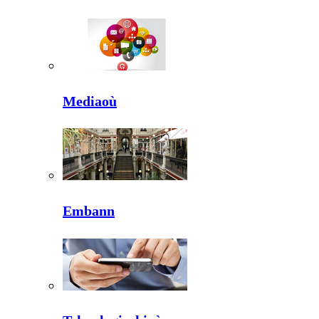
Mediaoù
Embann