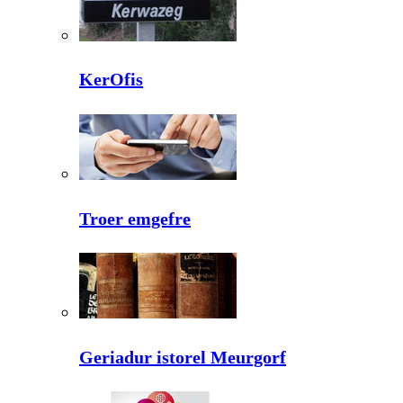
KerOfis
Troer emgefre
Geriadur istorel Meurgorf