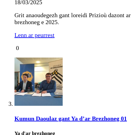
18/03/2025
Grit anaoudegezh gant loreidi Prizioù dazont ar
brezhoneg e 2025.
Lenn ar peurrest
0
Kumun Daoulaz gant Ya d’ar Brezhoneg 01
Ya d'ar brezhoneg