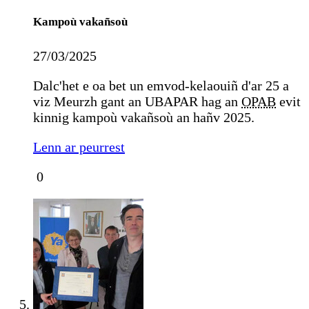
Kampoù vakañsoù
27/03/2025
Dalc'het e oa bet un emvod-kelaouiñ d'ar 25 a
viz Meurzh gant an UBAPAR hag an
OPAB
evit
kinnig kampoù vakañsoù an hañv 2025.
Lenn ar peurrest
0