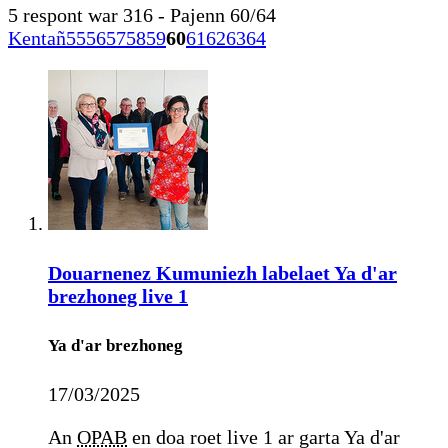
5 respont war 316 - Pajenn 60/64
Kentañ
55
56
57
58
59
60
61
62
63
64
Douarnenez Kumuniezh labelaet Ya d'ar
brezhoneg live 1
Ya d'ar brezhoneg
17/03/2025
An
OPAB
en doa roet live 1 ar garta Ya d'ar