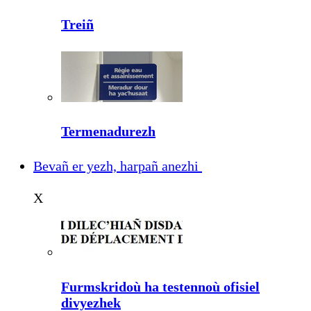
Treiñ
Termenadurezh
Bevañ er yezh, harpañ anezhi
X
Furmskridoù ha testennoù ofisiel
divyezhek