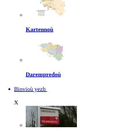
Kartennoù
Darempredoù
Binvioù yezh
X