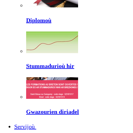
Diplomoù
Stummadurioù hir
Gwazourien diriadel
Servijoù