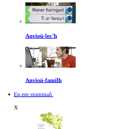
Anvioù-lec'h
Anvioù-familh
En em stummañ
X