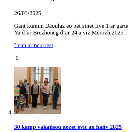
26/03/2025
Gant kumun Daoulaz eo bet sinet live 1 ar garta
Ya d’ar Brezhoneg d’ar 24 a viz Meurzh 2025.
Lenn ar peurrest
0
30 kamp vakañsoù aozet evit an hañv 2025