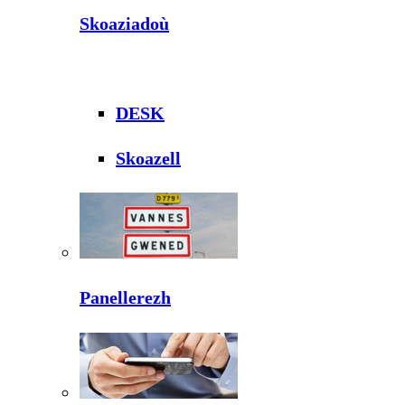
Skoaziadoù
DESK
Skoazell
Panellerezh