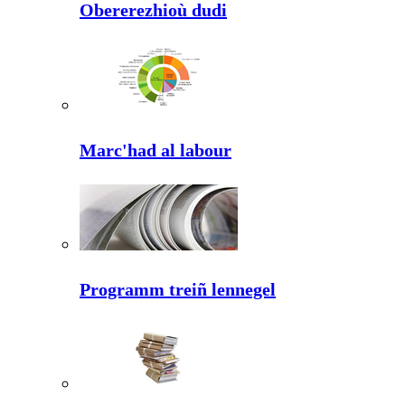
Obererezhioù dudi
Marc'had al labour
Programm treiñ lennegel