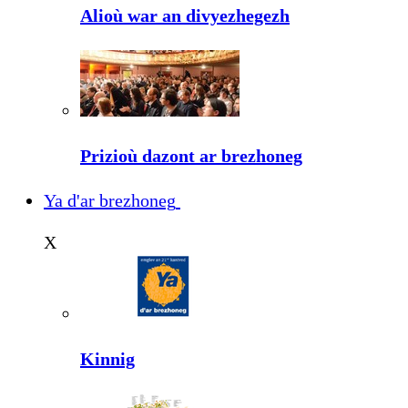
Alioù war an divyezhegezh
Prizioù dazont ar brezhoneg
Ya d'ar brezhoneg
X
Kinnig