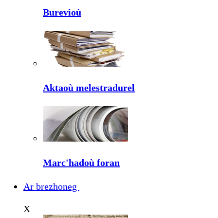
Burevioù
Aktaoù melestradurel
Marc'hadoù foran
Ar brezhoneg
X