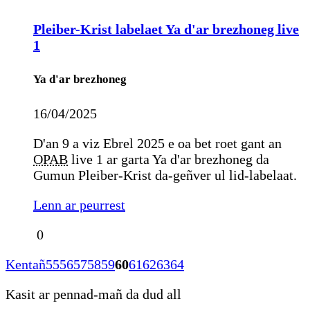
Pleiber-Krist labelaet Ya d'ar brezhoneg live
1
Ya d'ar brezhoneg
16/04/2025
D'an 9 a viz Ebrel 2025 e oa bet roet gant an
OPAB
live 1 ar garta Ya d'ar brezhoneg da
Gumun Pleiber-Krist da-geñver ul lid-labelaat.
Lenn ar peurrest
0
Kentañ
55
56
57
58
59
60
61
62
63
64
Kasit ar pennad-mañ da dud all