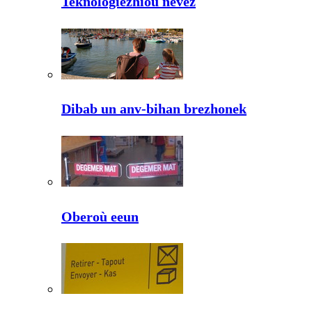
Teknologiezhioù nevez
Dibab un anv-bihan brezhonek
Oberoù eeun