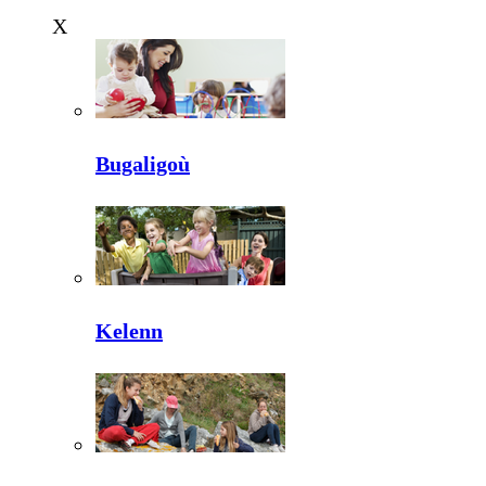
X
Bugaligoù
Kelenn