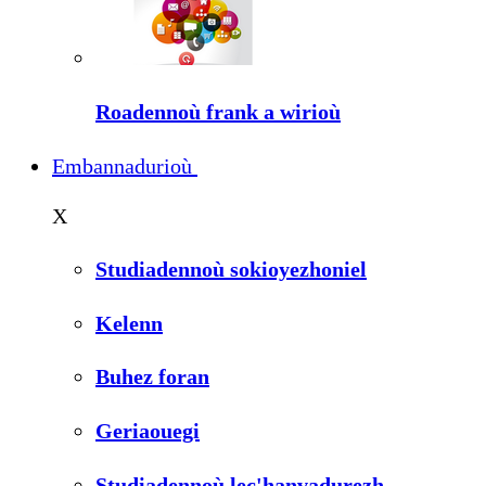
Roadennoù frank a wirioù
Embannadurioù
X
Studiadennoù sokioyezhoniel
Kelenn
Buhez foran
Geriaouegi
Studiadennoù lec'hanvadurezh