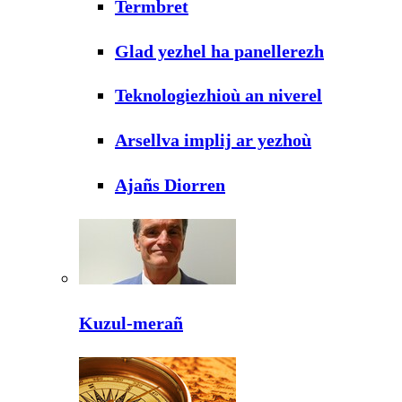
Termbret
Glad yezhel ha panellerezh
Teknologiezhioù an niverel
Arsellva implij ar yezhoù
Ajañs Diorren
Kuzul-merañ