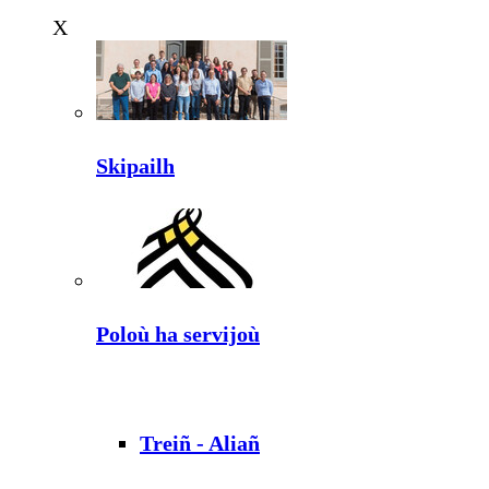
X
Skipailh
Poloù ha servijoù
Treiñ - Aliañ