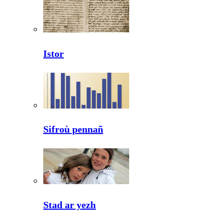
Istor
Sifroù pennañ
Stad ar yezh