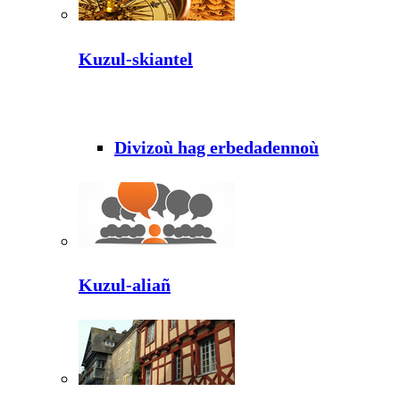
Kuzul-skiantel
Divizoù hag erbedadennoù
Kuzul-aliañ