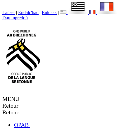
Lañser
|
Endalc'had
|
Enklask
|
Darempredoù
MENU
Retour
Retour
OPAB