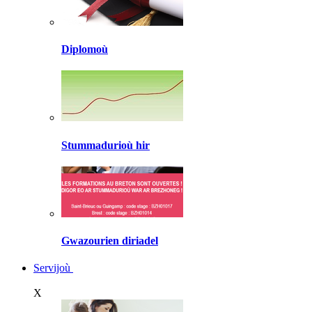
Diplomoù
Stummadurioù hir
Gwazourien diriadel
Servijoù
X