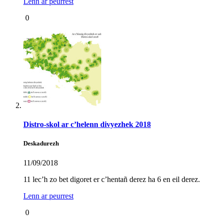
Lenn ar peurrest
0
Distro-skol ar c’helenn divyezhek 2018
Deskadurezh
11/09/2018
11 lec’h zo bet digoret er c’hentañ derez ha 6 en eil derez.
Lenn ar peurrest
0