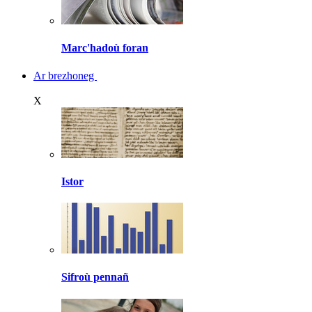
Marc'hadoù foran
Ar brezhoneg
X
Istor
Sifroù pennañ