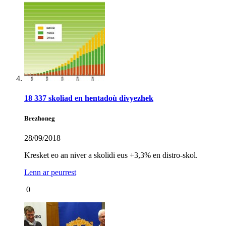
18 337 skoliad en hentadoù divyezhek
Brezhoneg
28/09/2018
Kresket eo an niver a skolidi eus +3,3% en distro-skol.
Lenn ar peurrest
0