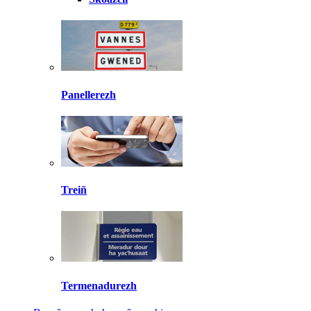
Panellerezh
Treiñ
Termenadurezh