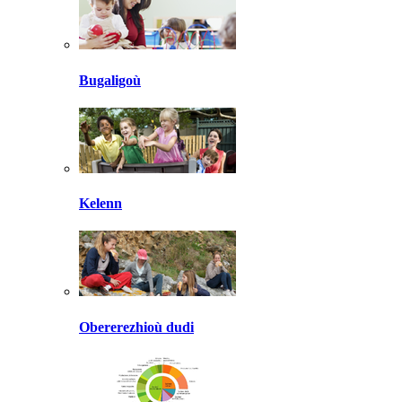
Bugaligoù
Kelenn
Obererezhioù dudi