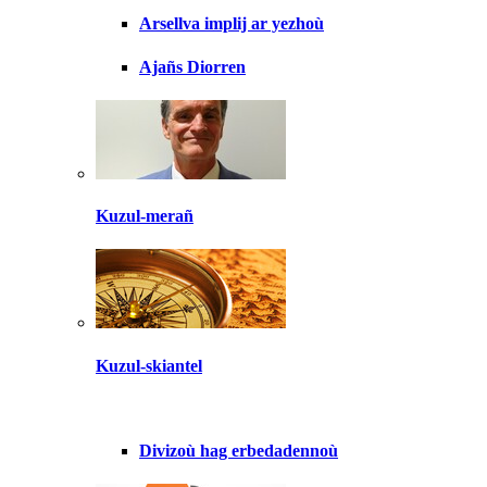
Arsellva implij ar yezhoù
Ajañs Diorren
Kuzul-merañ
Kuzul-skiantel
Divizoù hag erbedadennoù