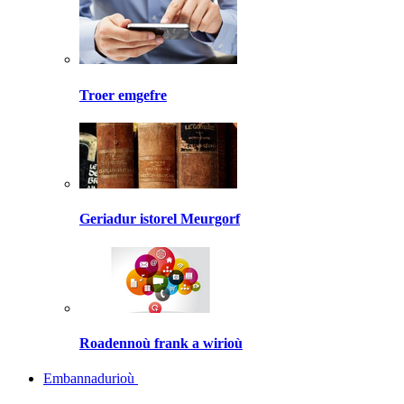
Troer emgefre
Geriadur istorel Meurgorf
Roadennoù frank a wirioù
Embannadurioù