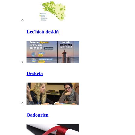
Lec'hioù deskiñ
Desketa
Oadourien