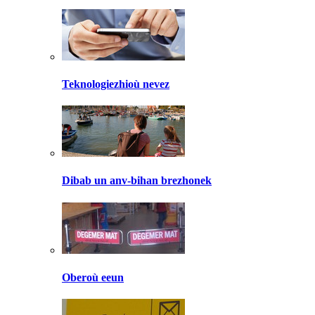
Teknologiezhioù nevez
Dibab un anv-bihan brezhonek
Oberoù eeun