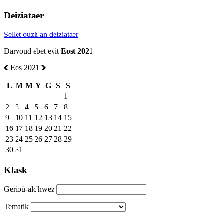
Deiziataer
Sellet ouzh an deiziataer
Darvoud ebet evit
Eost 2021
Eos 2021
L
M
M
Y
G
S
S
1
2
3
4
5
6
7
8
9
10
11
12
13
14
15
16
17
18
19
20
21
22
23
24
25
26
27
28
29
30
31
Klask
Gerioù-alc'hwez
Tematik