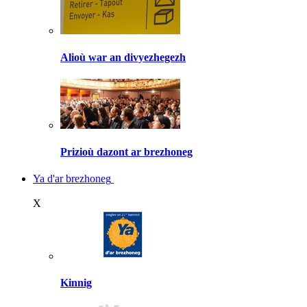
Alioù war an divyezhegezh
Prizioù dazont ar brezhoneg
Ya d'ar brezhoneg
X
Kinnig