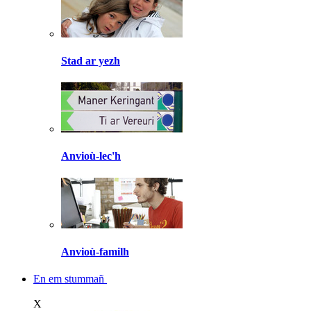
Stad ar yezh
Anvioù-lec'h
Anvioù-familh
En em stummañ
X