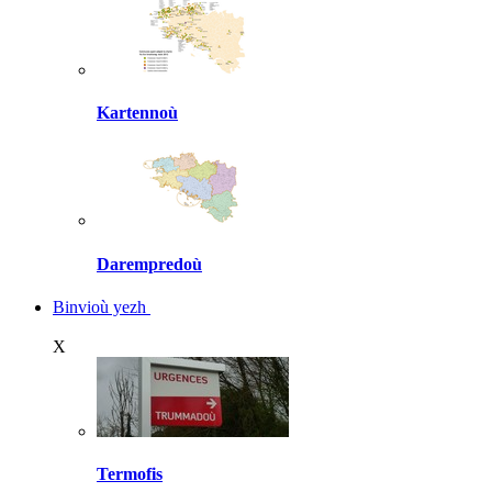
Kartennoù
Darempredoù
Binvioù yezh
X
Termofis