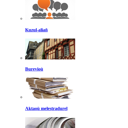
Kuzul-aliañ
Burevioù
Aktaoù melestradurel