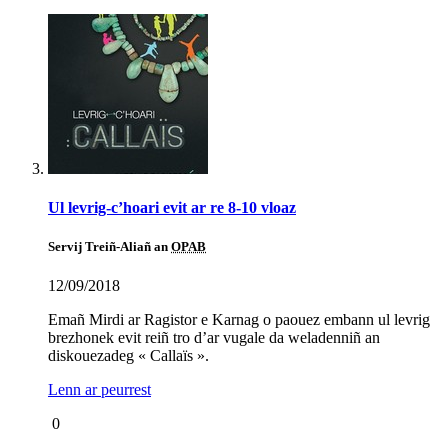
Ul levrig-c’hoari evit ar re 8-10 vloaz
Servij Treiñ-Aliañ an
OPAB
12/09/2018
Emañ Mirdi ar Ragistor e Karnag o paouez embann ul levrig
brezhonek evit reiñ tro d’ar vugale da weladenniñ an
diskouezadeg « Callaïs ».
Lenn ar peurrest
0