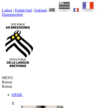
Lañser
|
Endalc'had
|
Enklask
|
Darempredoù
MENU
Retour
Retour
OPAB
X