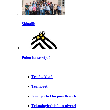
Skipailh
Poloù ha servijoù
Treiñ - Aliañ
Termbret
Glad yezhel ha panellerezh
Teknologiezhioù an niverel