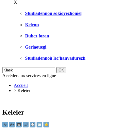
X
Studiadennoù sokioyezhoniel
Kelenn
Buhez foran
Geriaouegi
Studiadennoù lec'hanvadurezh
Accéder aux services en ligne
Accueil
>
Keleier
Keleier