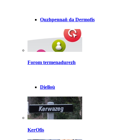
Ouzhpennañ da Dermofis
Forom termenadurezh
Dielloù
KerOfis