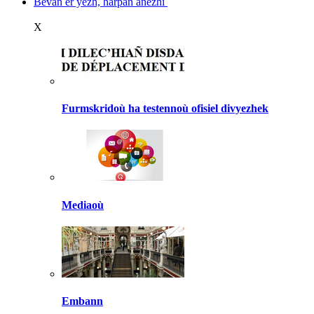
Bevañ er yezh, harpañ anezhi
X
Furmskridoù ha testennoù ofisiel divyezhek
Mediaoù
Embann