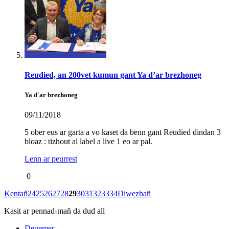
Reudied, an 200vet kumun gant Ya d’ar brezhoneg
Ya d'ar brezhoneg
09/11/2018
5 ober eus ar garta a vo kaset da benn gant Reudied dindan 3
bloaz : tizhout al label a live 1 eo ar pal.
Lenn ar peurrest
0
Kentañ
24
25
26
27
28
29
30
31
32
33
34
Diwezhañ
Kasit ar pennad-mañ da dud all
Degemer