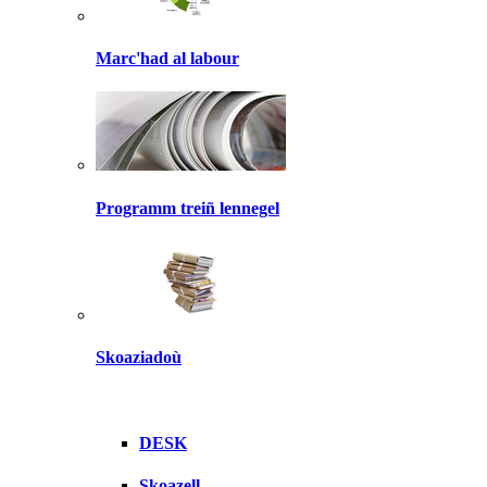
Marc'had al labour
Programm treiñ lennegel
Skoaziadoù
DESK
Skoazell