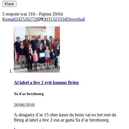
5 respont war 316 - Pajenn 29/64
Kentañ
24
25
26
27
28
29
30
31
32
33
34
Diwezhañ
Al label a live 2 evit kumun Brieg
Ya d'ar brezhoneg
20/06/2018
A-drugarez d’ar 15 ober kaset da benn vat eo bet roet da
Brieg al label a live 2 eus ar garta Ya d’ar brezhoneg