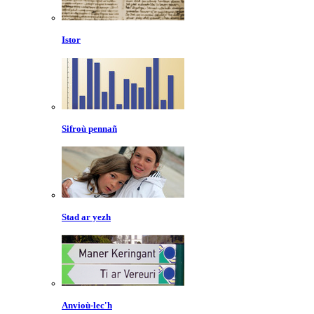
Istor
Sifroù pennañ
Stad ar yezh
Anvioù-lec'h