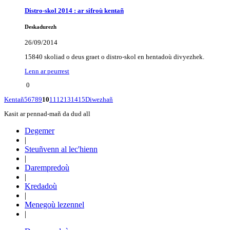
Distro-skol 2014 : ar sifroù kentañ
Deskadurezh
26/09/2014
15840 skoliad o deus graet o distro-skol en hentadoù divyezhek.
Lenn ar peurrest
0
Kentañ
5
6
7
8
9
10
11
12
13
14
15
Diwezhañ
Kasit ar pennad-mañ da dud all
Degemer
|
Steuñvenn al lec'hienn
|
Darempredoù
|
Kredadoù
|
Menegoù lezennel
|