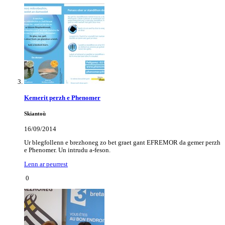
Kemerit perzh e Phenomer
Skiantoù
16/09/2014
Ur blegfollenn e brezhoneg zo bet graet gant EFREMOR da gemer perzh
e Phenomer. Un intrudu a-feson.
Lenn ar peurrest
0