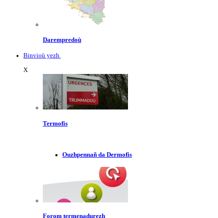
Darempredoù
Binvioù yezh
X
Termofis
Ouzhpennañ da Dermofis
Forom termenadurezh