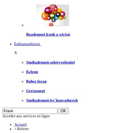
Roadennoù frank a wirioù
Embannadurioù
X
Studiadennoù sokioyezhoniel
Kelenn
Buhez foran
Geriaouegi
Studiadennoù lec'hanvadurezh
Accéder aux services en ligne
Accueil
>
Keleier