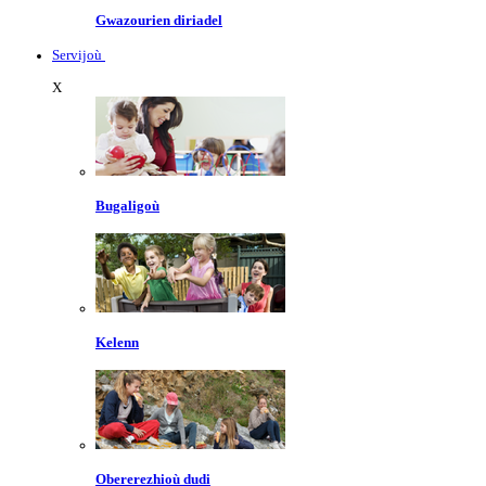
Gwazourien diriadel
Servijoù
X
Bugaligoù
Kelenn
Obererezhioù dudi