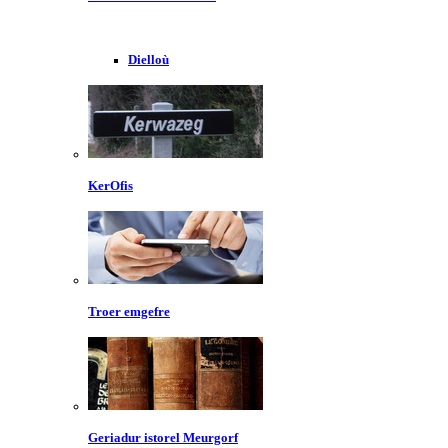
Dielloù
KerOfis
Troer emgefre
Geriadur istorel Meurgorf