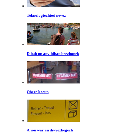
Teknologiezhioù nevez
Dibab un anv-bihan brezhonek
Oberoù eeun
Alioù war an divyezhegezh