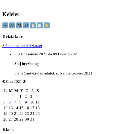
Keleier
Deiziataer
Sellet ouzh an deiziataer
Eus 05 Gouere 2021 da 09 Gouere 2021
Staj brezhoneg
Staj e Sant-Ervlan adalek ar 5 a viz Gouere 2021
Gou 2021
L
M
M
Y
G
S
S
1
2
3
4
5
6
7
8
9
10
11
12
13
14
15
16
17
18
19
20
21
22
23
24
25
26
27
28
29
30
31
Klask