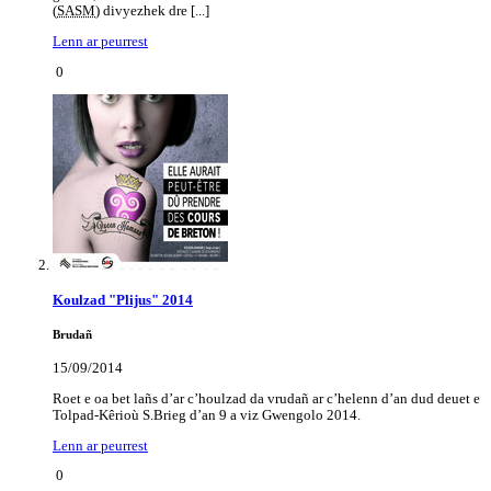
(
SASM
) divyezhek dre [...]
Lenn ar peurrest
0
Koulzad "Plijus" 2014
Brudañ
15/09/2014
Roet e oa bet lañs d’ar c’houlzad da vrudañ ar c’helenn d’an dud deuet e
Tolpad-Kêrioù S.Brieg d’an 9 a viz Gwengolo 2014.
Lenn ar peurrest
0