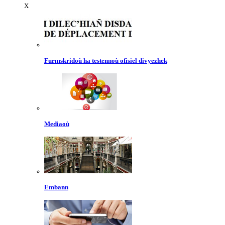
X
Furmskridoù ha testennoù ofisiel divyezhek
Mediaoù
Embann