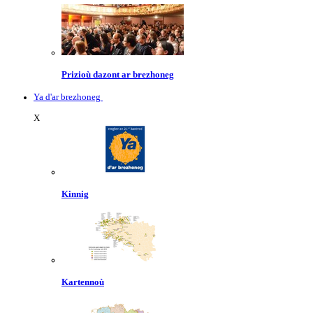
Prizioù dazont ar brezhoneg
Ya d'ar brezhoneg
X
Kinnig
Kartennoù