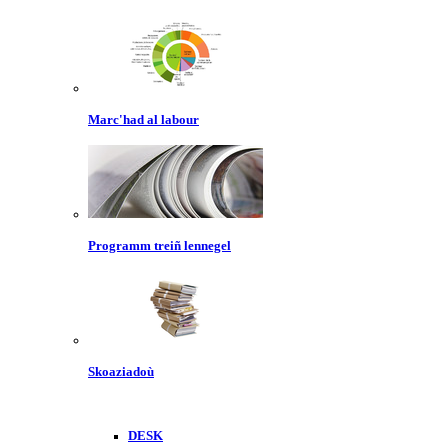
Marc'had al labour
Programm treiñ lennegel
Skoaziadoù
DESK