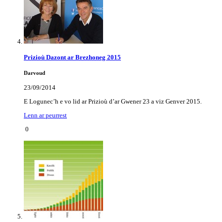
Prizioù Dazont ar Brezhoneg 2015
Darvoud
23/09/2014
E Logunec’h e vo lid ar Prizioù d’ar Gwener 23 a viz Genver 2015.
Lenn ar peurrest
0