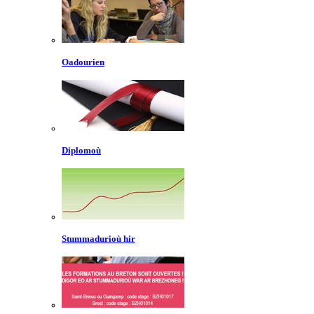
Oadourien
Diplomoù
Stummadurioù hir