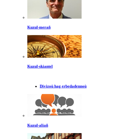
Kuzul-merañ
Kuzul-skiantel
Divizoù hag erbedadennoù
Kuzul-aliañ