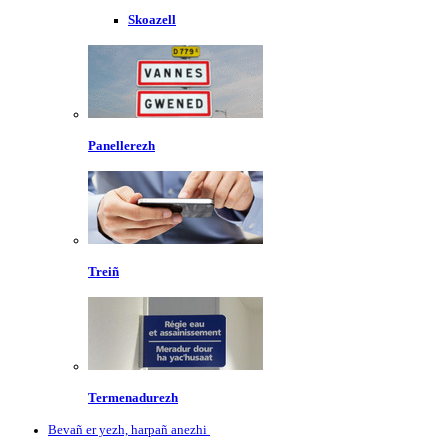
Skoazell
Panellerezh
Treiñ
Termenadurezh
Bevañ er yezh, harpañ anezhi