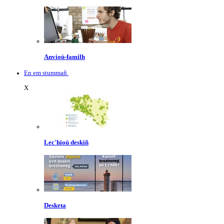
Anvioù-familh
En em stummañ
X
Lec'hioù deskiñ
Desketa