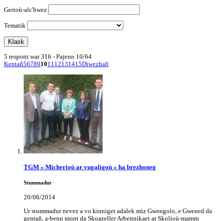
Gerioù-alc'hwez
Tematik
5 respont war 316 - Pajenn 10/64
Kentañ
5
6
7
8
9
10
11
12
13
14
15
Diwezhañ
TGM
« Micherioù ar vugaligoù » ha brezhoneg
Stummadur
20/08/2014
Ur stummadur nevez a vo kinniget adalek miz Gwengolo, e Gwened da
gentañ, a-benn mont da Skoazeller Arbennikaet ar Skolioù-mamm