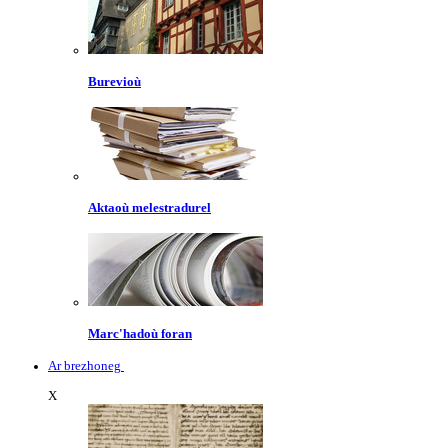
Burevioù
Aktaoù melestradurel
Marc'hadoù foran
Ar brezhoneg
X