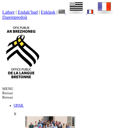
Lañser
|
Endalc'had
|
Enklask
|
Darempredoù
MENU
Retour
Retour
OPAB
X