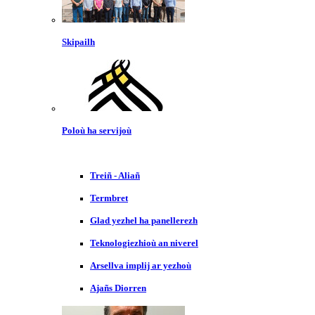
Skipailh
Poloù ha servijoù
Treiñ - Aliañ
Termbret
Glad yezhel ha panellerezh
Teknologiezhioù an niverel
Arsellva implij ar yezhoù
Ajañs Diorren