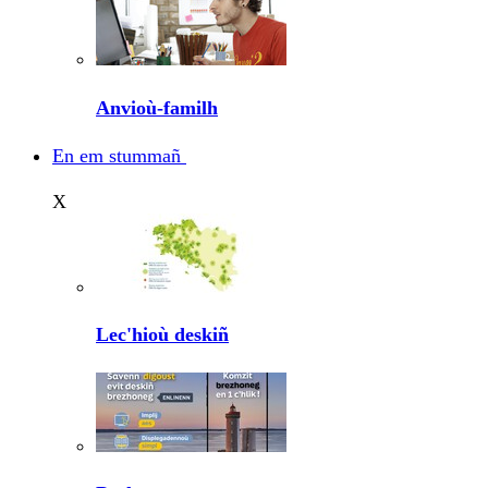
Anvioù-familh
En em stummañ
X
Lec'hioù deskiñ