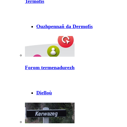
Termofis
Ouzhpennañ da Dermofis
Forom termenadurezh
Dielloù