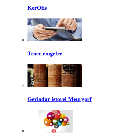
KerOfis
Troer emgefre
Geriadur istorel Meurgorf