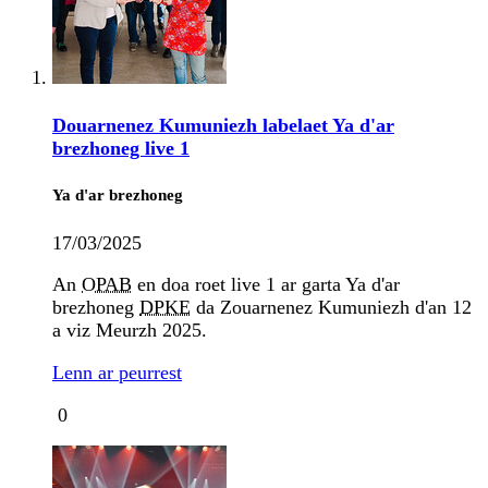
Douarnenez Kumuniezh labelaet Ya d'ar
brezhoneg live 1
Ya d'ar brezhoneg
17/03/2025
An
OPAB
en doa roet live 1 ar garta Ya d'ar
brezhoneg
DPKE
da Zouarnenez Kumuniezh d'an 12
a viz Meurzh 2025.
Lenn ar peurrest
0