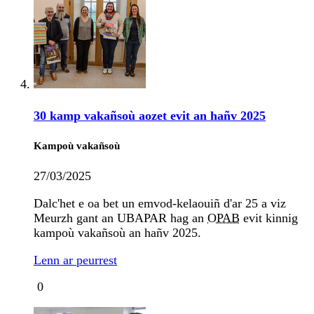
30 kamp vakañsoù aozet evit an hañv 2025
Kampoù vakañsoù
27/03/2025
Dalc'het e oa bet un emvod-kelaouiñ d'ar 25 a viz
Meurzh gant an UBAPAR hag an
OPAB
evit kinnig
kampoù vakañsoù an hañv 2025.
Lenn ar peurrest
0