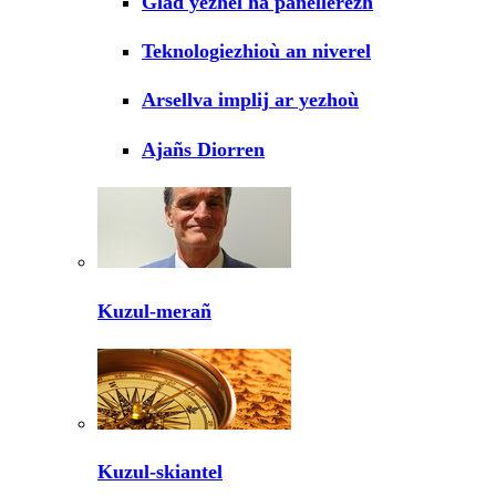
Glad yezhel ha panellerezh
Teknologiezhioù an niverel
Arsellva implij ar yezhoù
Ajañs Diorren
Kuzul-merañ
Kuzul-skiantel