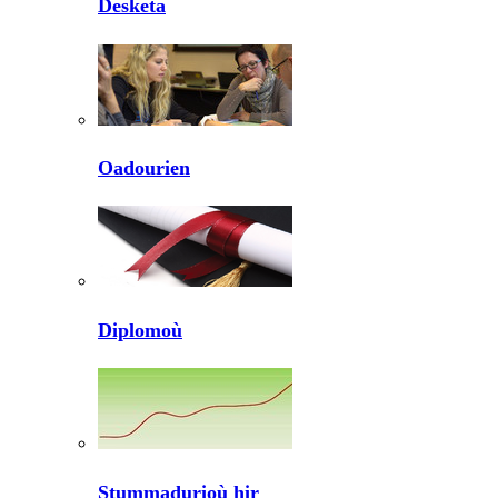
Desketa
Oadourien
Diplomoù
Stummadurioù hir