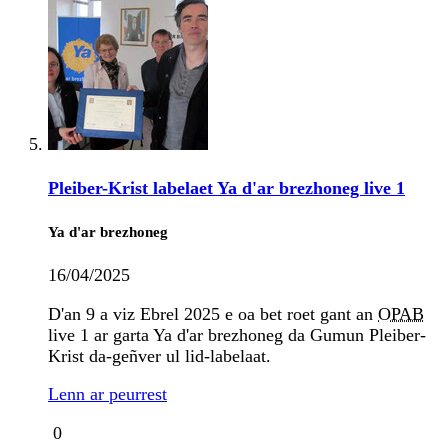
Pleiber-Krist labelaet Ya d'ar brezhoneg live 1
Ya d'ar brezhoneg
16/04/2025
D'an 9 a viz Ebrel 2025 e oa bet roet gant an
OPAB
live 1 ar garta Ya d'ar brezhoneg da Gumun Pleiber-
Krist da-geñver ul lid-labelaat.
Lenn ar peurrest
0