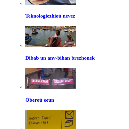
Teknologiezhioù nevez
Dibab un anv-bihan brezhonek
Oberoù eeun