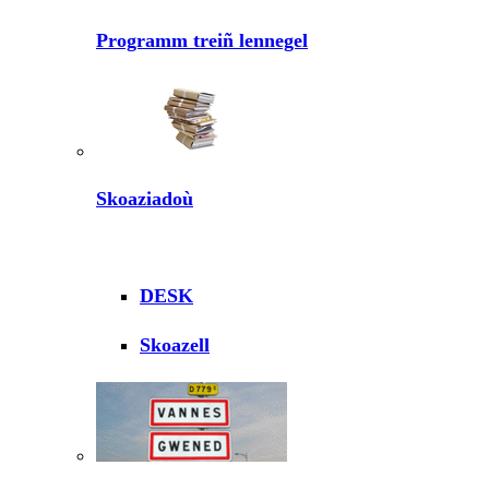
Programm treiñ lennegel
Skoaziadoù
DESK
Skoazell