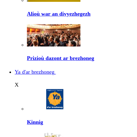
Alioù war an divyezhegezh
Prizioù dazont ar brezhoneg
Ya d'ar brezhoneg
X
Kinnig