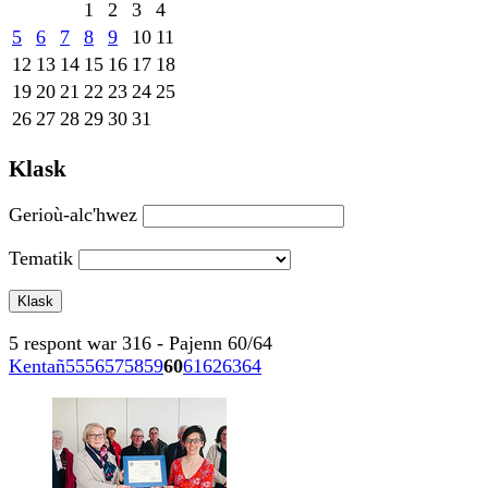
1
2
3
4
5
6
7
8
9
10
11
12
13
14
15
16
17
18
19
20
21
22
23
24
25
26
27
28
29
30
31
Klask
Gerioù-alc'hwez
Tematik
5 respont war 316 - Pajenn 60/64
Kentañ
55
56
57
58
59
60
61
62
63
64