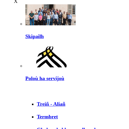
X
Skipailh
Poloù ha servijoù
Treiñ - Aliañ
Termbret