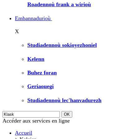
Roadennoù frank a wirioù
Embannadurioù
X
Studiadennoù sokioyezhoniel
Kelenn
Buhez foran
Geriaouegi
Studiadennoù lec'hanvadurezh
Accéder aux services en ligne
Accueil