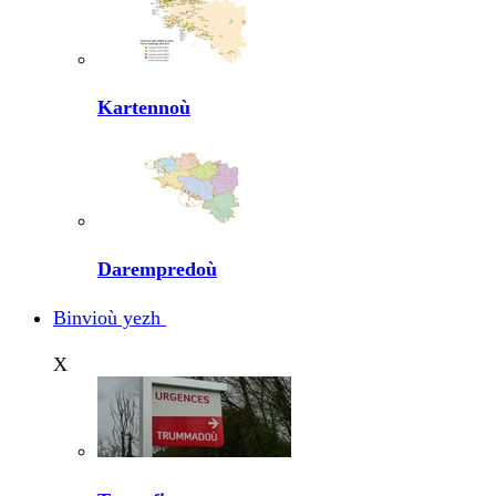
Kartennoù
Darempredoù
Binvioù yezh
X