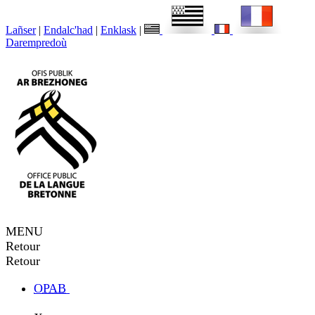
Lañser
|
Endalc'had
|
Enklask
|
Darempredoù
MENU
Retour
Retour
OPAB