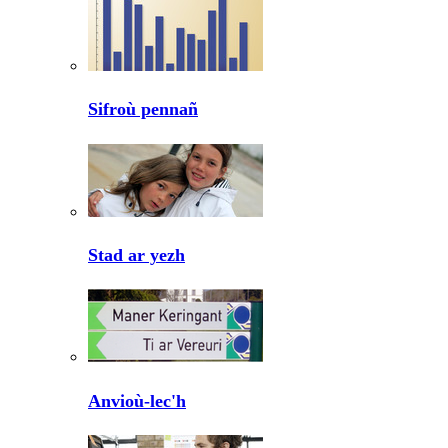
Sifroù pennañ
Stad ar yezh
Anvioù-lec'h