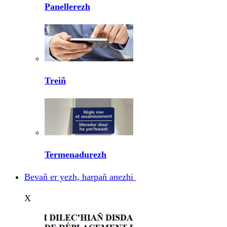
Panellerezh
Treiñ
Termenadurezh
Bevañ er yezh, harpañ anezhi
X