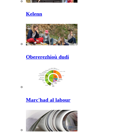
Kelenn
Obererezhioù dudi
Marc'had al labour