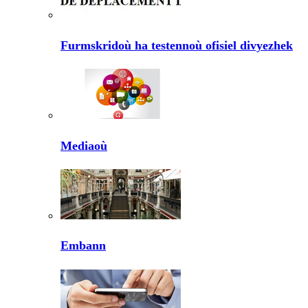
Furmskridoù ha testennoù ofisiel divyezhek
Mediaoù
Embann