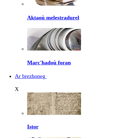
Aktaoù melestradurel
Marc'hadoù foran
Ar brezhoneg
X
Istor