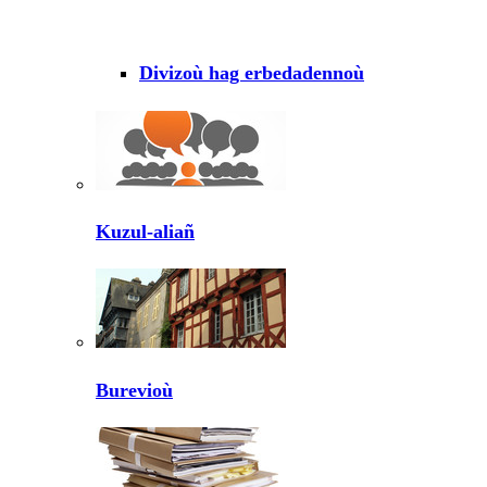
Divizoù hag erbedadennoù
Kuzul-aliañ
Burevioù