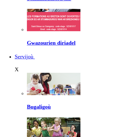
Gwazourien diriadel
Servijoù
X
Bugaligoù