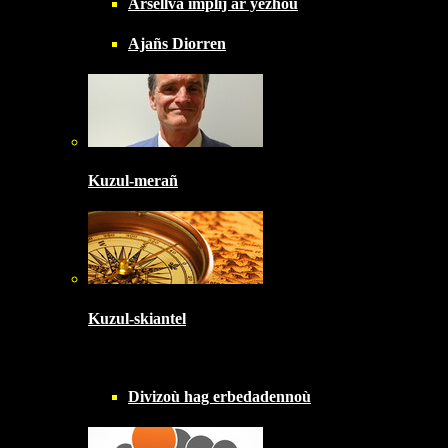
Arsellva implij ar yezhoù
Ajañs Diorren
Kuzul-merañ
Kuzul-skiantel
Divizoù hag erbedadennoù