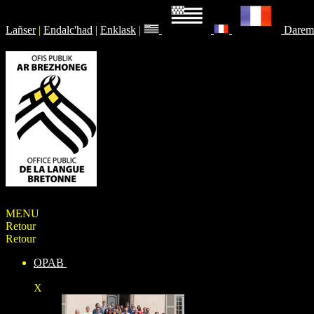
Lañser
|
Endalc'had
|
Enklask
|
Darem
MENU
Retour
Retour
OPAB
X