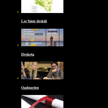
Lec'hioù deskiñ
Desketa
Oadourien