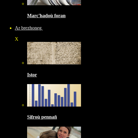
Marc'hadoù foran
Ar brezhoneg
X
Istor
Sifroù pennañ