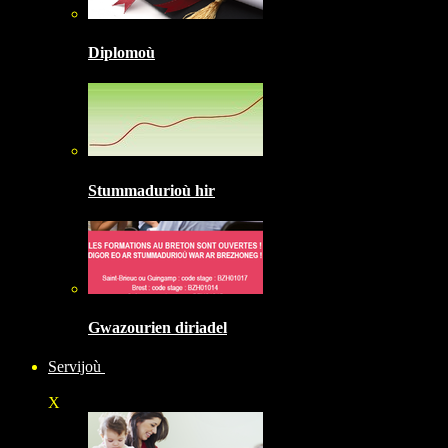
Diplomoù
Stummadurioù hir
Gwazourien diriadel
Servijoù
X