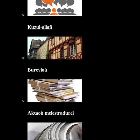
Kuzul-aliañ
Burevioù
Aktaoù melestradurel