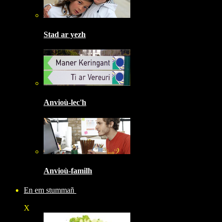
Stad ar yezh
Anvioù-lec'h
Anvioù-familh
En em stummañ
X