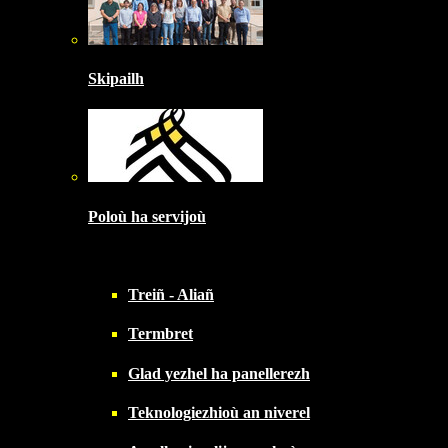
Skipailh
Poloù ha servijoù
Treiñ - Aliañ
Termbret
Glad yezhel ha panellerezh
Teknologiezhioù an niverel