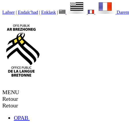
Lañser
|
Endalc'had
|
Enklask
|
Darem
MENU
Retour
Retour
OPAB