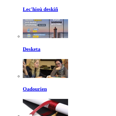
Lec'hioù deskiñ
Desketa
Oadourien