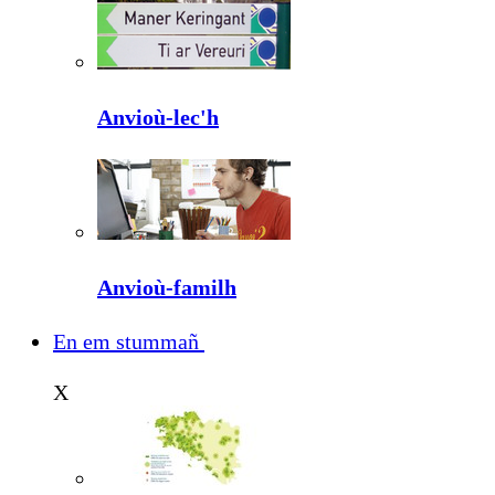
Anvioù-lec'h
Anvioù-familh
En em stummañ
X