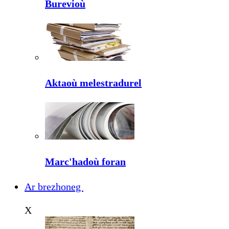
Burevioù
Aktaoù melestradurel
Marc'hadoù foran
Ar brezhoneg
X