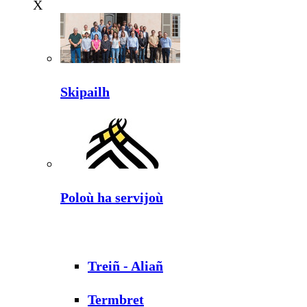
X
Skipailh
Poloù ha servijoù
Treiñ - Aliañ
Termbret