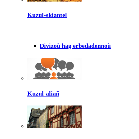
Kuzul-skiantel
Divizoù hag erbedadennoù
Kuzul-aliañ