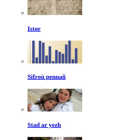
Istor
Sifroù pennañ
Stad ar yezh