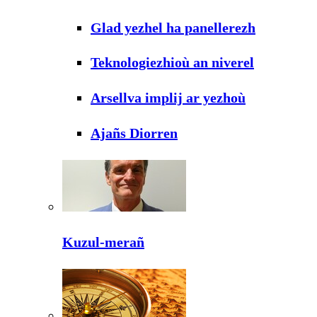
Glad yezhel ha panellerezh
Teknologiezhioù an niverel
Arsellva implij ar yezhoù
Ajañs Diorren
Kuzul-merañ