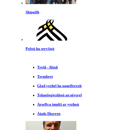
Skipailh
Poloù ha servijoù
Treiñ - Aliañ
Termbret
Glad yezhel ha panellerezh
Teknologiezhioù an niverel
Arsellva implij ar yezhoù
Ajañs Diorren