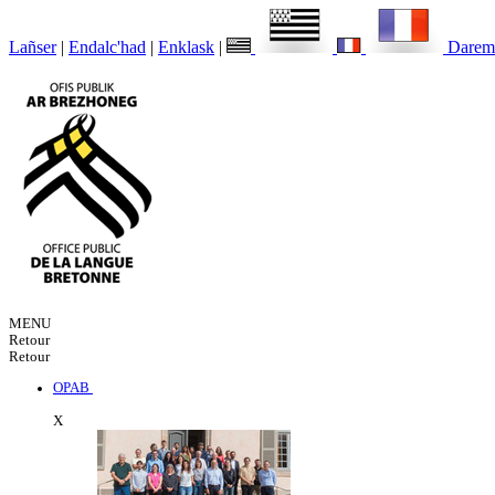
Lañser
|
Endalc'had
|
Enklask
|
Darem
MENU
Retour
Retour
OPAB
X