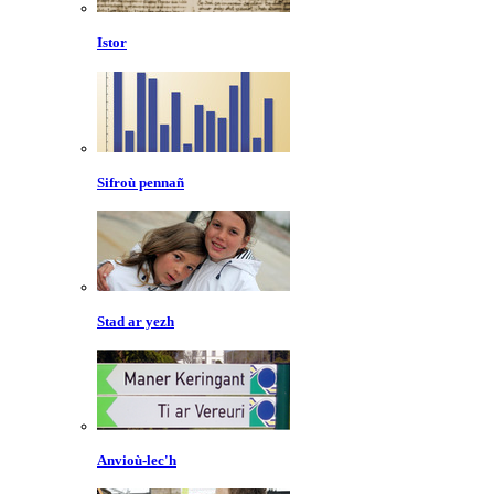
Istor
Sifroù pennañ
Stad ar yezh
Anvioù-lec'h