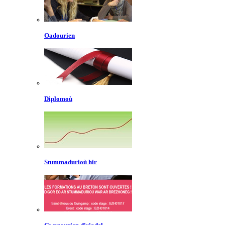
Oadourien
Diplomoù
Stummadurioù hir