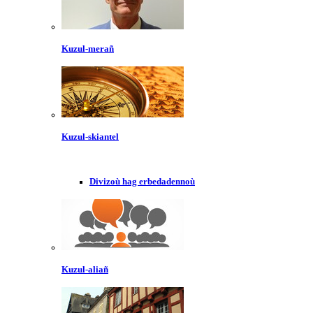
Kuzul-merañ
Kuzul-skiantel
Divizoù hag erbedadennoù
Kuzul-aliañ