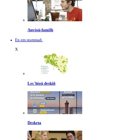
Anvioù-familh
En em stummañ
X
Lec'hioù deskiñ
Desketa