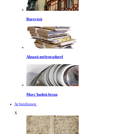
Burevioù
Aktaoù melestradurel
Marc'hadoù foran
Ar brezhoneg
X