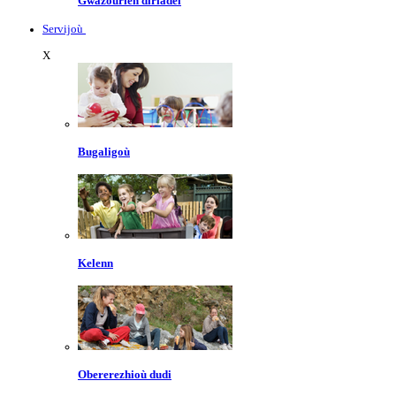
Gwazourien diriadel
Servijoù
X
Bugaligoù
Kelenn
Obererezhioù dudi