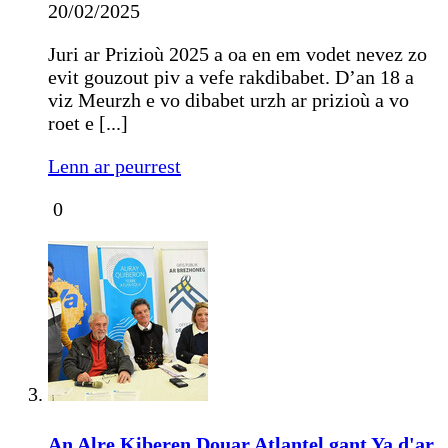
20/02/2025
Juri ar Prizioù 2025 a oa en em vodet nevez zo
evit gouzout piv a vefe rakdibabet. D’an 18 a
viz Meurzh e vo dibabet urzh ar prizioù a vo
roet e [...]
Lenn ar peurrest
0
An Alre Kiberen Douar Atlantel gant Ya d'ar