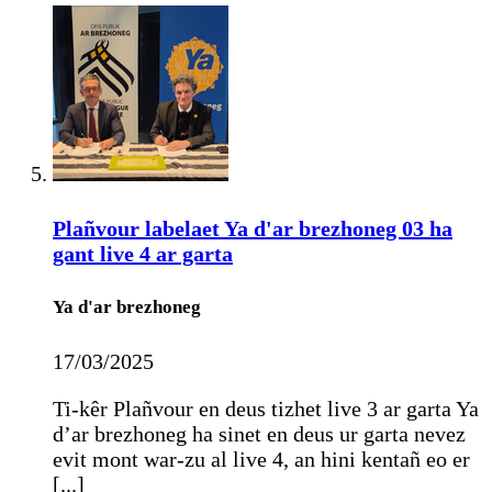
Plañvour labelaet Ya d'ar brezhoneg 03 ha
gant live 4 ar garta
Ya d'ar brezhoneg
17/03/2025
Ti-kêr Plañvour en deus tizhet live 3 ar garta Ya
d’ar brezhoneg ha sinet en deus ur garta nevez
evit mont war-zu al live 4, an hini kentañ eo er
[...]