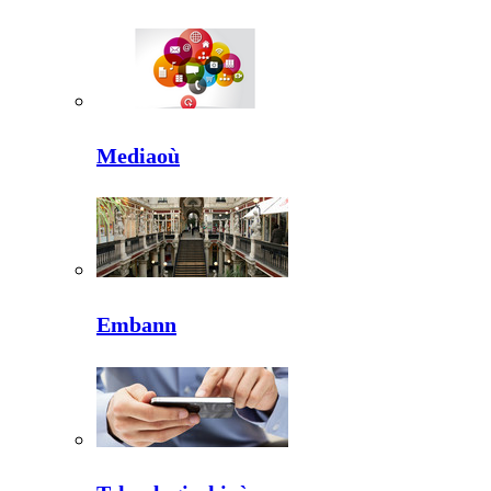
Mediaoù
Embann