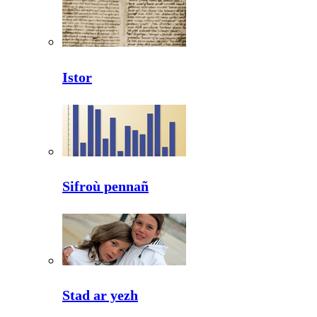
Istor
Sifroù pennañ
Stad ar yezh