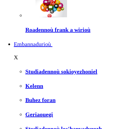
Roadennoù frank a wirioù
Embannadurioù
X
Studiadennoù sokioyezhoniel
Kelenn
Buhez foran
Geriaouegi
Studiadennoù lec'hanvadurezh