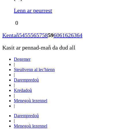
Lenn ar peurrest
0
Kentañ
54
55
56
57
58
59
60
61
62
63
64
Kasit ar pennad-mañ da dud all
Degemer
|
Steuñvenn al lec'hienn
|
Darempredoù
|
Kredadoù
|
Menegoù lezennel
|
Darempredoù
|
Menegoù lezennel