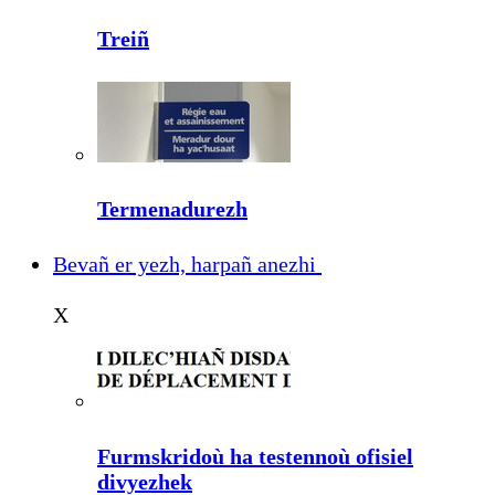
Treiñ
Termenadurezh
Bevañ er yezh, harpañ anezhi
X
Furmskridoù ha testennoù ofisiel
divyezhek