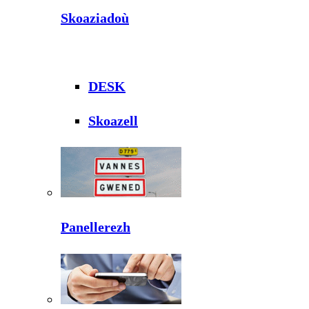
Skoaziadoù
DESK
Skoazell
Panellerezh