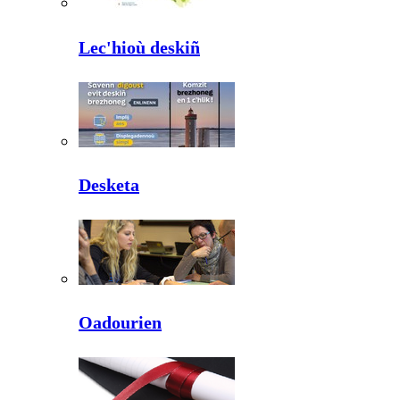
Lec'hioù deskiñ
Desketa
Oadourien