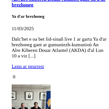
brezhoneg
Ya d'ar brezhoneg
11/03/2025
Dalc'het e oa bet lid-sinañ live 1 ar garta Ya d'ar
brezhoneg gant ar gumuniezh-kumunioù An
Alre Kiberen Douar Atlantel (AKDA) d'al Lun
10 a viz [...]
Lenn ar peurrest
0