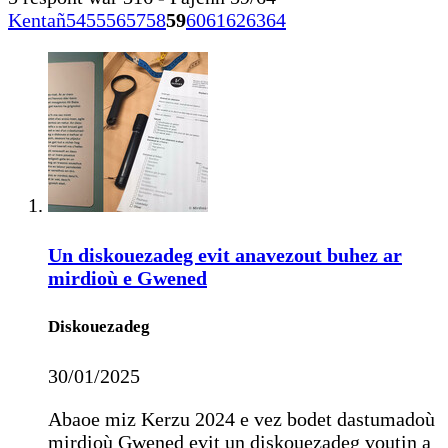
Kentañ
54
55
56
57
58
59
60
61
62
63
64
Un diskouezadeg evit anavezout buhez ar
mirdioù e Gwened
Diskouezadeg
30/01/2025
Abaoe miz Kerzu 2024 e vez bodet dastumadoù
mirdioù Gwened evit un diskouezadeg voutin a