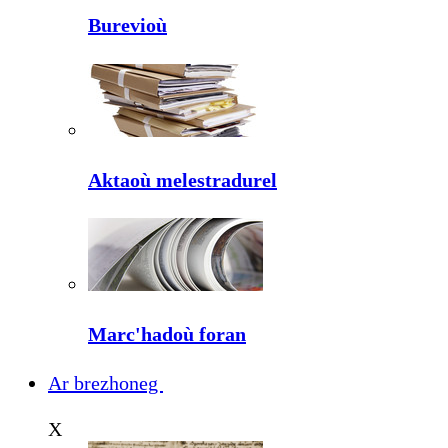
Burevioù
Aktaoù melestradurel
Marc'hadoù foran
Ar brezhoneg
X