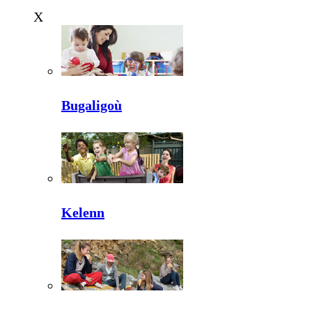
X
Bugaligoù
Kelenn