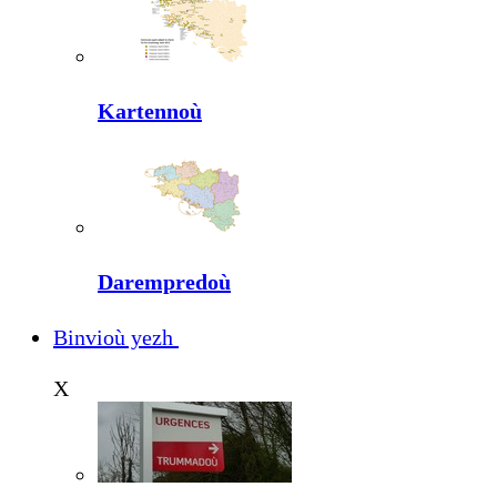
Kartennoù
Darempredoù
Binvioù yezh
X