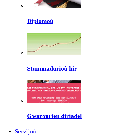
Diplomoù
Stummadurioù hir
Gwazourien diriadel
Servijoù