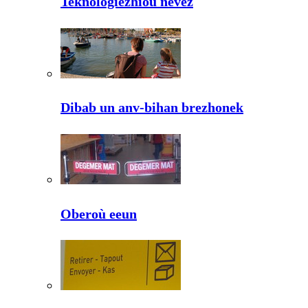
Teknologiezhioù nevez
Dibab un anv-bihan brezhonek
Oberoù eeun