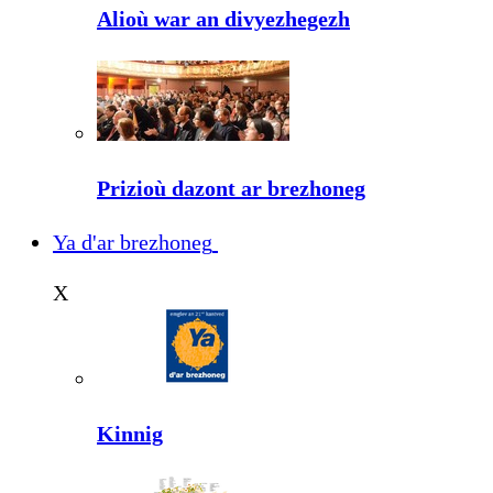
Alioù war an divyezhegezh
Prizioù dazont ar brezhoneg
Ya d'ar brezhoneg
X
Kinnig