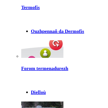
Termofis
Ouzhpennañ da Dermofis
Forom termenadurezh
Dielloù