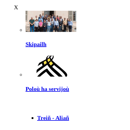
X
Skipailh
Poloù ha servijoù
Treiñ - Aliañ