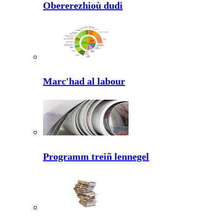
Obererezhioù dudi
Marc'had al labour
Programm treiñ lennegel