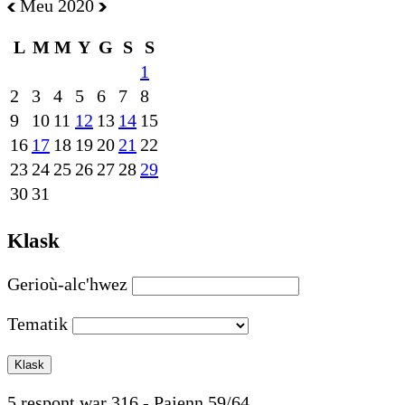
Meu 2020
L
M
M
Y
G
S
S
1
2
3
4
5
6
7
8
9
10
11
12
13
14
15
16
17
18
19
20
21
22
23
24
25
26
27
28
29
30
31
Klask
Gerioù-alc'hwez
Tematik
5 respont war 316 - Pajenn 59/64