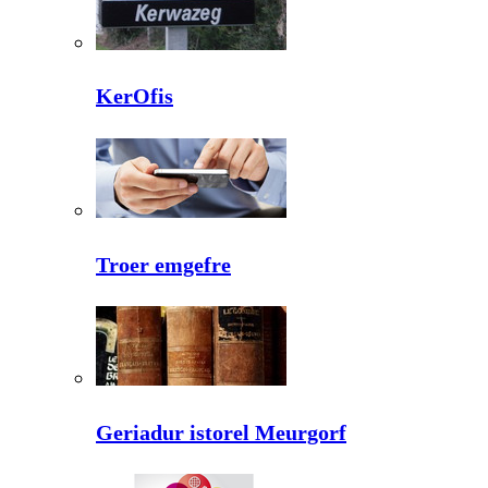
KerOfis
Troer emgefre
Geriadur istorel Meurgorf