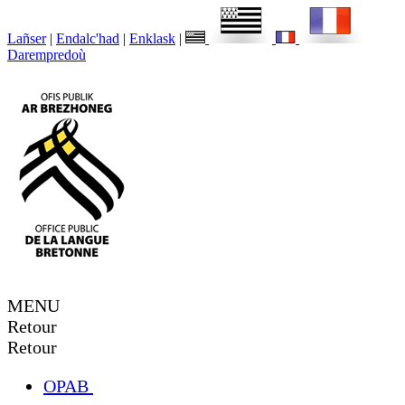
Lañser
|
Endalc'had
|
Enklask
|
Darempredoù
MENU
Retour
Retour
OPAB