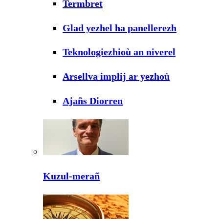
Termbret
Glad yezhel ha panellerezh
Teknologiezhioù an niverel
Arsellva implij ar yezhoù
Ajañs Diorren
Kuzul-merañ