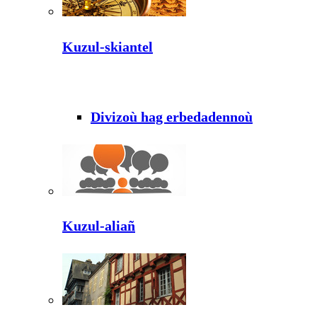
Kuzul-skiantel
Divizoù hag erbedadennoù
Kuzul-aliañ