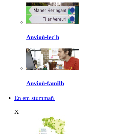
Anvioù-lec'h
Anvioù-familh
En em stummañ
X