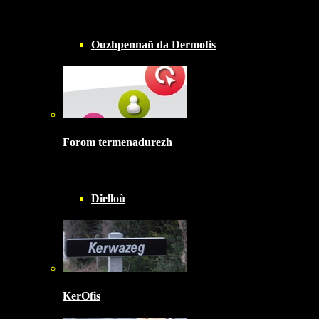
Ouzhpennañ da Dermofis
Forom termenadurezh
Dielloù
KerOfis