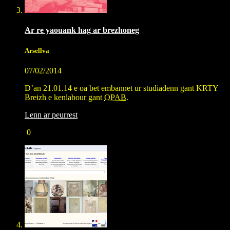
Ar re yaouank hag ar brezhoneg
Arsellva
07/02/2014
D’an 21.01.14 e oa bet embannet ur studiadenn gant KRTY
Breizh e kenlabour gant
OPAB
.
Lenn ar peurrest
0