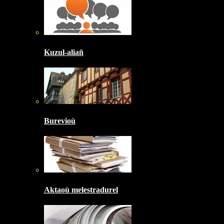
Kuzul-aliañ
Burevioù
Aktaoù melestradurel