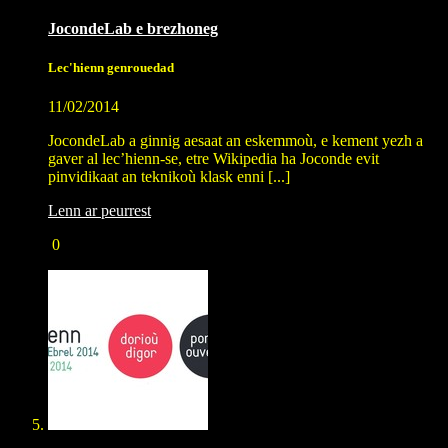
JocondeLab e brezhoneg
Lec'hienn genrouedad
11/02/2014
JocondeLab a ginnig aesaat an eskemmoù, e kement yezh a
gaver al lec’hienn-se, etre Wikipedia ha Joconde evit
pinvidikaat an teknikoù klask enni [...]
Lenn ar peurrest
0