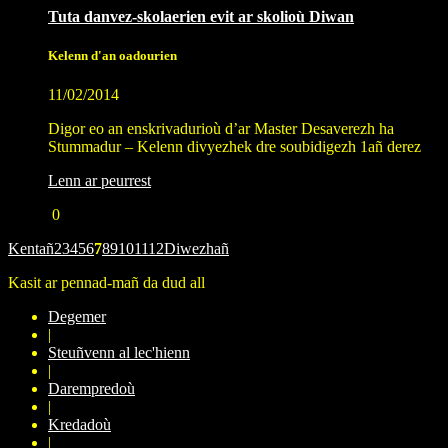
Tuta danvez-skolaerien evit ar skolioù Diwan
Kelenn d'an oadourien
11/02/2014
Digor eo an enskrivadurioù d’ar Master Desaverezh ha
Stummadur – Kelenn divyezhek dre soubidigezh 1añ derez
Lenn ar peurrest
0
Kentañ
2
3
4
5
6
7
8
9
10
11
12
Diwezhañ
Kasit ar pennad-mañ da dud all
Degemer
|
Steuñvenn al lec'hienn
|
Darempredoù
|
Kredadoù
|