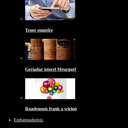
Troer emgefre
Geriadur istorel Meurgorf
Roadennoù frank a wirioù
Embannadurioù