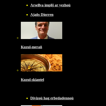
Arsellva implij ar yezhoù
Ajañs Diorren
Kuzul-merañ
Kuzul-skiantel
Divizoù hag erbedadennoù