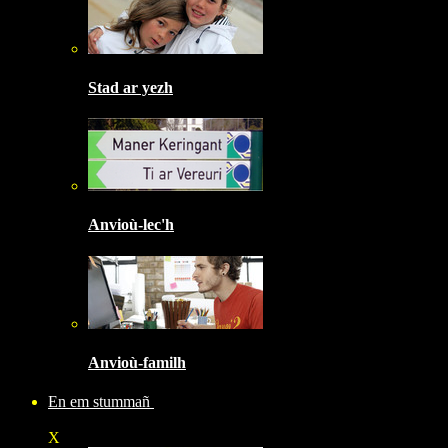
Stad ar yezh
Anvioù-lec'h
Anvioù-familh
En em stummañ
X