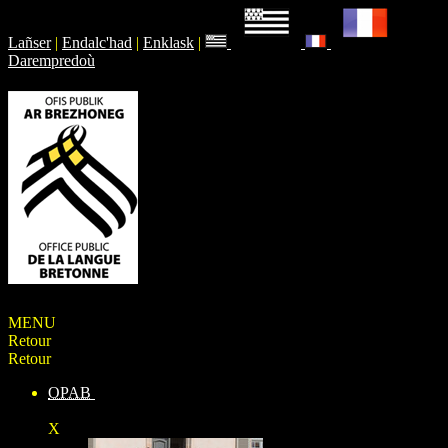
Lañser
|
Endalc'had
|
Enklask
|
Darempredoù
MENU
Retour
Retour
OPAB
X