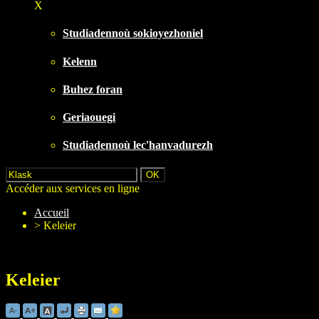
X
Studiadennoù sokioyezhoniel
Kelenn
Buhez foran
Geriaouegi
Studiadennoù lec'hanvadurezh
Accéder aux services en ligne
Accueil
>
Keleier
Keleier