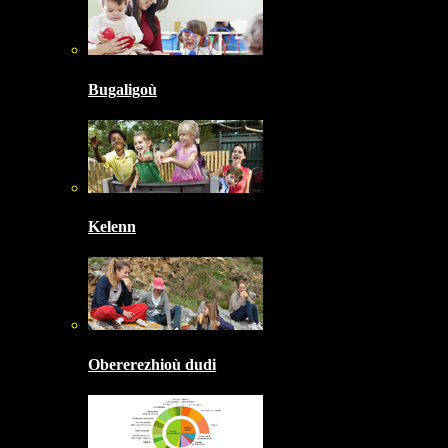
Bugaligoù
Kelenn
Obererezhioù dudi