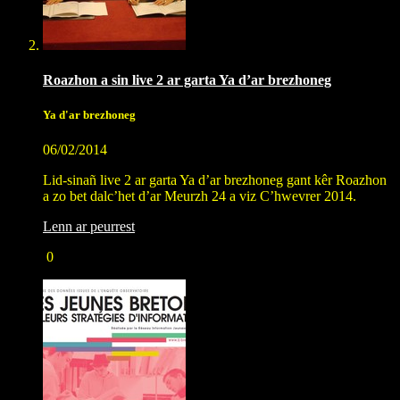
Roazhon a sin live 2 ar garta Ya d’ar brezhoneg
Ya d'ar brezhoneg
06/02/2014
Lid-sinañ live 2 ar garta Ya d’ar brezhoneg gant kêr Roazhon
a zo bet dalc’het d’ar Meurzh 24 a viz C’hwevrer 2014.
Lenn ar peurrest
0