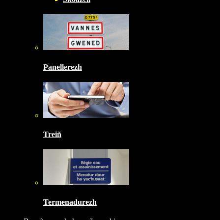
Panellerezh
Treiñ
Termenadurezh