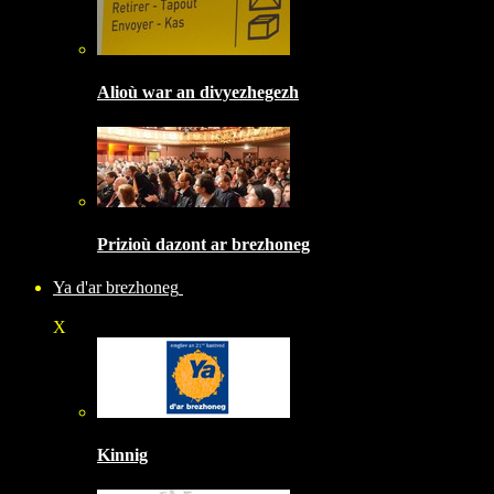
Alioù war an divyezhegezh
Prizioù dazont ar brezhoneg
Ya d'ar brezhoneg
X
Kinnig