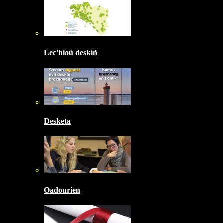
Lec'hioù deskiñ
Desketa
Oadourien