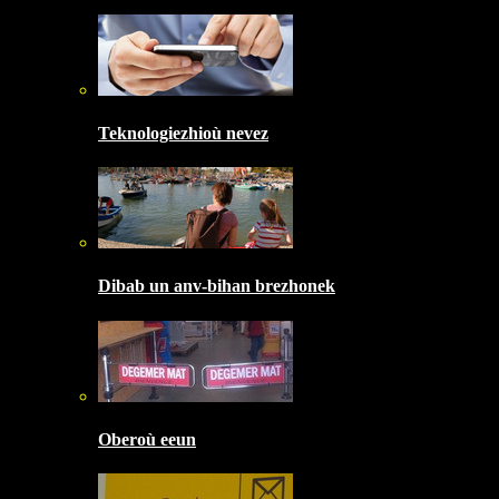
Teknologiezhioù nevez
Dibab un anv-bihan brezhonek
Oberoù eeun