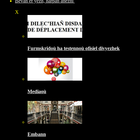
Bevañ er yezh, harpañ anezhi
X
Furmskridoù ha testennoù ofisiel divyezhek
Mediaoù
Embann