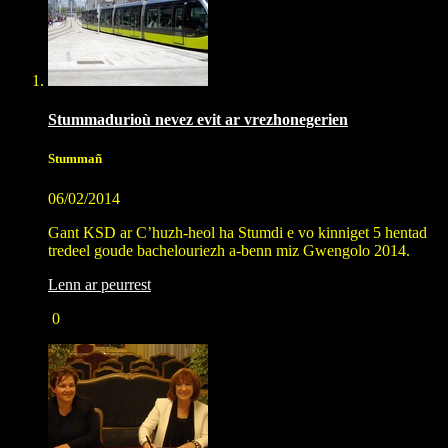
Stummadurioù nevez evit ar vrezhonegerien
Stummañ
06/02/2014
Gant KSD ar C’huzh-heol ha Stumdi e vo kinniget 5 hentad
tredeel goude bachelouriezh a-benn miz Gwengolo 2014.
Lenn ar peurrest
0