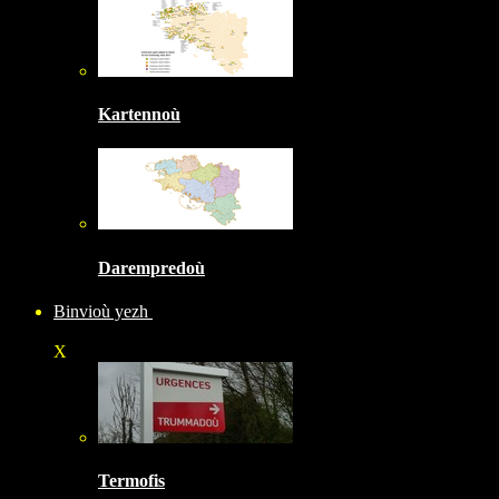
Kartennoù
Darempredoù
Binvioù yezh
X
Termofis