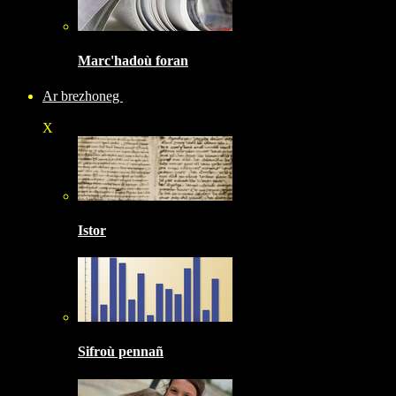
Marc'hadoù foran
Ar brezhoneg
X
Istor
Sifroù pennañ