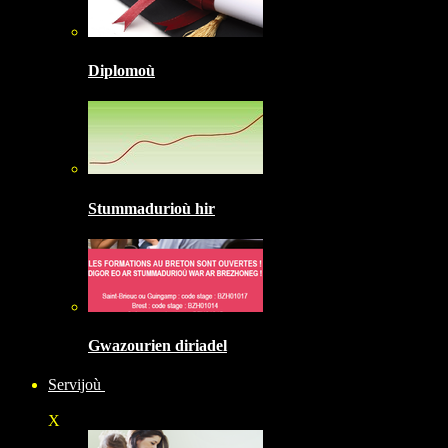
Diplomoù
Stummadurioù hir
Gwazourien diriadel
Servijoù
X