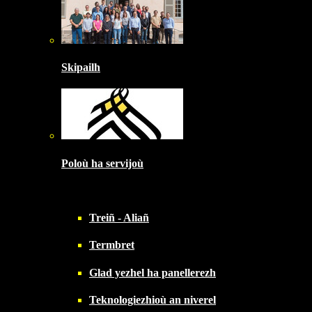
Skipailh
Poloù ha servijoù
Treiñ - Aliañ
Termbret
Glad yezhel ha panellerezh
Teknologiezhioù an niverel