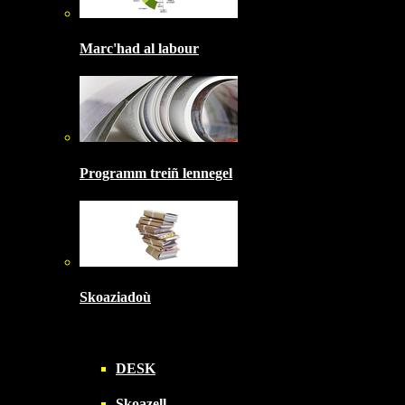
Marc'had al labour
Programm treiñ lennegel
Skoaziadoù
DESK
Skoazell