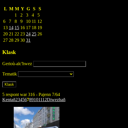
L
M
M
Y
G
S
S
1
2
3
4
5
6
7
8
9
10
11
12
13
14
15
16
17
18
19
20
21
22
23
24
25
26
27
28
29
30
31
Klask
Gerioù-alc'hwez
Tematik
5 respont war 316 - Pajenn 7/64
Kentañ
2
3
4
5
6
7
8
9
10
11
12
Diwezhañ