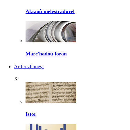
Aktaoù melestradurel
Marc'hadoù foran
Ar brezhoneg
X
Istor