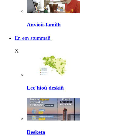
Anvioù-familh
En em stummañ
X
Lec'hioù deskiñ
Desketa