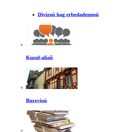
Divizoù hag erbedadennoù
Kuzul-aliañ
Burevioù