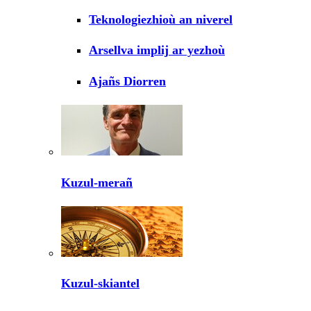
Teknologiezhioù an niverel
Arsellva implij ar yezhoù
Ajañs Diorren
Kuzul-merañ
Kuzul-skiantel