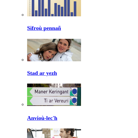
Sifroù pennañ
Stad ar yezh
Anvioù-lec'h