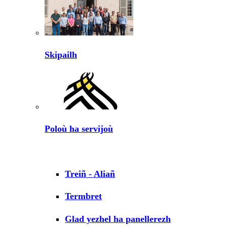
Skipailh
Poloù ha servijoù
Treiñ - Aliañ
Termbret
Glad yezhel ha panellerezh