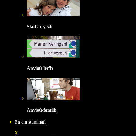
Stad ar yezh
Anvioù-lec'h
Anvioù-familh
En em stummañ
X