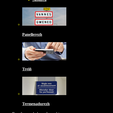
Panellerezh
Treiñ
Termenadurezh