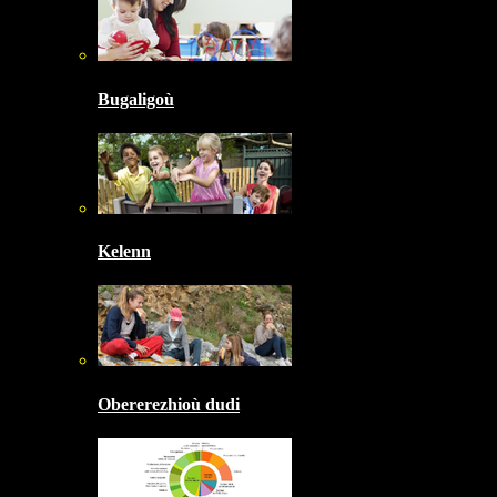
Bugaligoù
Kelenn
Obererezhioù dudi