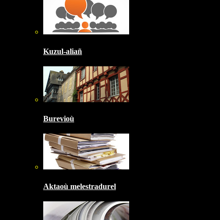
Kuzul-aliañ
Burevioù
Aktaoù melestradurel