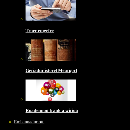
Troer emgefre
Geriadur istorel Meurgorf
Roadennoù frank a wirioù
Embannadurioù