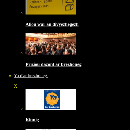
Alioù war an divyezhegezh
Prizioù dazont ar brezhoneg
Ya d'ar brezhoneg
X
Kinnig