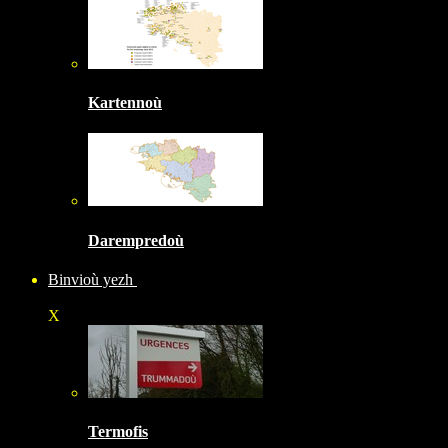
Kartennoù
Darempredoù
Binvioù yezh
X
Termofis