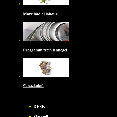
Marc'had al labour
Programm treiñ lennegel
Skoaziadoù
DESK
Skoazell