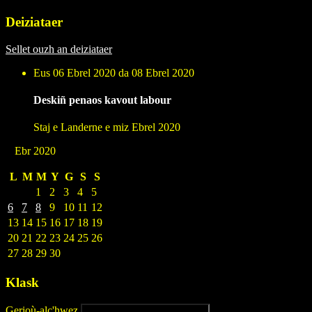
Deiziataer
Sellet ouzh an deiziataer
Eus 06 Ebrel 2020 da 08 Ebrel 2020
Deskiñ penaos kavout labour
Staj e Landerne e miz Ebrel 2020
Ebr 2020
L
M
M
Y
G
S
S
1
2
3
4
5
6
7
8
9
10
11
12
13
14
15
16
17
18
19
20
21
22
23
24
25
26
27
28
29
30
Klask
Gerioù-alc'hwez