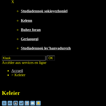
X
Studiadennoù sokioyezhoniel
Kelenn
Buhez foran
Geriaouegi
Studiadennoù lec'hanvadurezh
Accéder aux services en ligne
Accueil
>
Keleier
Keleier