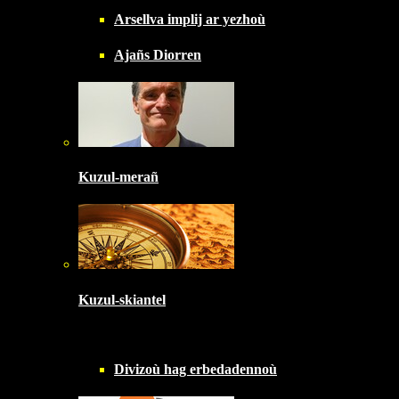
Arsellva implij ar yezhoù
Ajañs Diorren
Kuzul-merañ
Kuzul-skiantel
Divizoù hag erbedadennoù