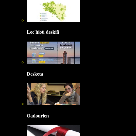
Lec'hioù deskiñ
Desketa
Oadourien