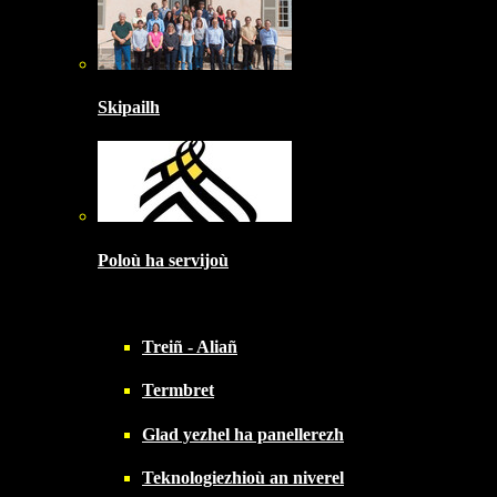
Skipailh
Poloù ha servijoù
Treiñ - Aliañ
Termbret
Glad yezhel ha panellerezh
Teknologiezhioù an niverel