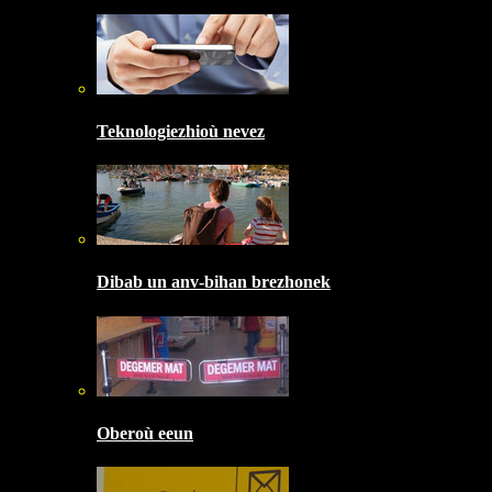
Teknologiezhioù nevez
Dibab un anv-bihan brezhonek
Oberoù eeun