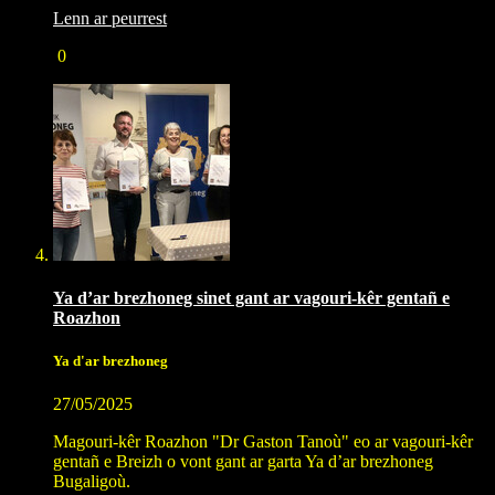
Lenn ar peurrest
0
Ya d’ar brezhoneg sinet gant ar vagouri-kêr gentañ e
Roazhon
Ya d'ar brezhoneg
27/05/2025
Magouri-kêr Roazhon "Dr Gaston Tanoù" eo ar vagouri-kêr
gentañ e Breizh o vont gant ar garta Ya d’ar brezhoneg
Bugaligoù.