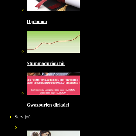
Diplomoù
Stummadurioù hir
Gwazourien diriadel
Servijoù
X