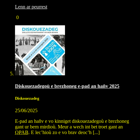
Lenn ar peurrest
0
Diskouezadegoù e brezhoneg e-pad an hañv 2025
Diskouezadeg
25/06/2025
E-pad an hañv e vo kinniget diskouezadegoù e brezhoneg
gant ur bern mirdioù. Meur a wech int bet troet gant an
OPAB
. E lec’hioù zo e vo brav deoc’h [...]