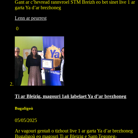
Gant ar c’hevread rannvroel STM Breizh eo bet sinet live 1 ar
garta Ya d’ar brezhoneg
Lenn ar peurrest
0
Ti ar Bleizig, magouri 1añ labelaet Ya d’ar brezhoneg
Bugaligoù
05/05/2025
Ar vagouri gentañ o tizhout live 1 ar garta Ya d’ar brezhoneg
Bugaligoù eo magouri Ti ar Bleizig e Sant-Tegoneg-