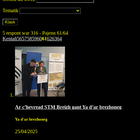
Tematik
5 respont war 316 - Pajenn 61/64
Kentañ
56
57
58
59
60
61
62
63
64
Ar c’hevread STM Breizh gant Ya d’ar brezhoneg
Ya d'ar brezhoneg
25/04/2025