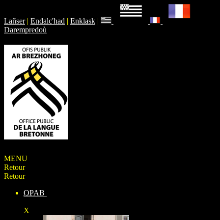
Lañser
|
Endalc'had
|
Enklask
|
Darempredoù
MENU
Retour
Retour
OPAB
X