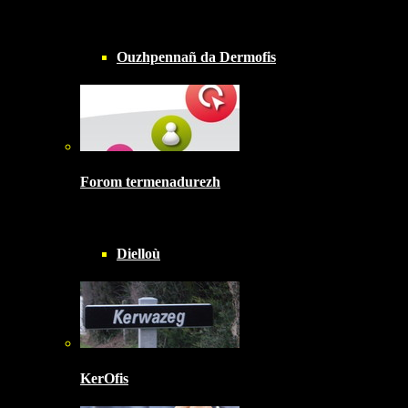
Ouzhpennañ da Dermofis
Forom termenadurezh
Dielloù
KerOfis