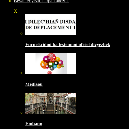
Bevañ er yezh, harpañ anezhi
X
Furmskridoù ha testennoù ofisiel divyezhek
Mediaoù
Embann