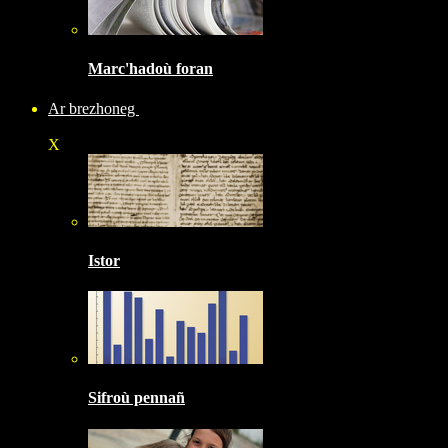
Marc'hadoù foran
Ar brezhoneg
X
Istor
Sifroù pennañ