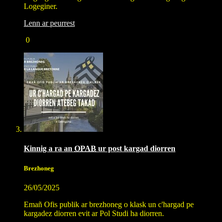
Logeginer.
Lenn ar peurrest
0
Kinnig a ra an
OPAB
ur post kargad diorren
Brezhoneg
26/05/2025
Emañ Ofis publik ar brezhoneg o klask un c'hargad pe
kargadez diorren evit ar Pol Studi ha diorren.